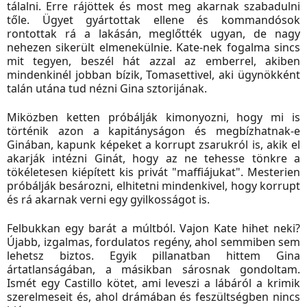
tálalni. Erre rájöttek és most meg akarnak szabadulni
tőle. Ügyet gyártottak ellene és kommandósok
rontottak rá a lakásán, meglőtték ugyan, de nagy
nehezen sikerült elmenekülnie. Kate-nek fogalma sincs
mit tegyen, beszél hát azzal az emberrel, akiben
mindenkinél jobban bízik, Tomasettivel, aki ügynökként
talán utána tud nézni Gina sztorijának.
Miközben ketten próbálják kimonyozni, hogy mi is
történik azon a kapitányságon és megbízhatnak-e
Ginában, kapunk képeket a korrupt zsarukról is, akik el
akarják intézni Ginát, hogy az ne tehesse tönkre a
tökéletesen kiépített kis privát "maffiájukat". Mesterien
próbálják besározni, elhitetni mindenkivel, hogy korrupt
és rá akarnak verni egy gyilkosságot is.
Felbukkan egy barát a múltból. Vajon Kate hihet neki?
Újabb, izgalmas, fordulatos regény, ahol semmiben sem
lehetsz biztos. Egyik pillanatban hittem Gina
ártatlanságában, a másikban sárosnak gondoltam.
Ismét egy Castillo kötet, ami leveszi a lábáról a krimik
szerelmeseit és, ahol drámában és feszültségben nincs