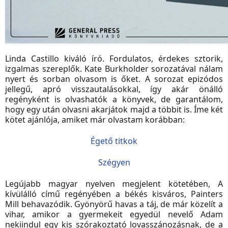
Linda Castillo kiváló író. Fordulatos, érdekes sztorik,
izgalmas szereplők. Kate Burkholder sorozatával nálam
nyert és sorban olvasom is őket. A sorozat epizódos
jellegű, apró visszautalásokkal, így akár önálló
regényként is olvashatók a könyvek, de garantálom,
hogy egy után olvasni akarjátok majd a többit is. Íme két
kötet ajánlója, amiket már olvastam korábban:
Égető titkok
Szégyen
Legújabb magyar nyelven megjelent kötetében, A
kívülálló című regényében a békés kisváros, Painters
Mill behavazódik. Gyönyörű havas a táj, de már közelít a
vihar, amikor a gyermekeit egyedül nevelő Adam
nekiindul egy kis szórakoztató lovasszánozásnak, de a