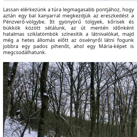
Lassan elérkezünk a túra legmagasabb pontjához, hogy
aztán egy bal kanyarral megkezdjük az ereszkedést a
Pénzverő-völgybe. Itt gyönyörű tölgyek, kőrisek és
bükkök között sétálunk, az út mentén időnként
hatalmas sziklatömbök színesítik a látnivalókat, majd
még a hetes állomás előtt az ösvényről látni fogunk
jobbra egy pados pihenőt, ahol egy Mária-képet is
megcsodálhatunk.