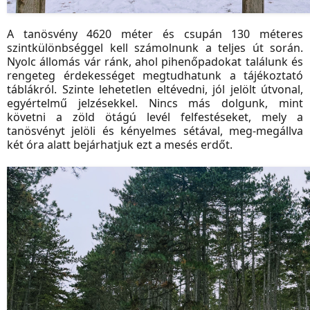
A tanösvény 4620 méter és csupán 130 méteres
szintkülönbséggel kell számolnunk a teljes út során.
Nyolc állomás vár ránk, ahol pihenőpadokat találunk és
rengeteg érdekességet megtudhatunk a tájékoztató
táblákról. Szinte lehetetlen eltévedni, jól jelölt útvonal,
egyértelmű jelzésekkel. Nincs más dolgunk, mint
követni a zöld ötágú levél felfestéseket, mely a
tanösvényt jelöli és kényelmes sétával, meg-megállva
két óra alatt bejárhatjuk ezt a mesés erdőt.