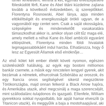
ismer lehetetlent. Mintha a két, egymás elveszejtésére
fölesküdött férfi, Kane és Abel titáni küzdelme zajlana
tovább a következő évtizedekben, új szereplőkkel.
Florentyna Rosnowski, Abel lánya, apja minden
eltökéltségét és energikusságát örökli ugyan, de a
vagyonából egy centet sem. Csak a saját okosságára,
szépségére és mindenekelőtt vasakaratára
támaszkodhat akkor is, amikor olyan célt tűz maga elé,
amely mellett a néhai Kane és Abel ambíciói egyaránt
eltörpülnek, Florentyna minden földi hivatalok
legmagassabbikáért indul harcba. Elhatározza, hogy ő
lesz az Egyesült Államok első elnöknője…
Az első kötet két ember életét követi nyomon, egészen
születésüktől halálukig, az egyik egy bostoni milliomos
bankár csemete, a másik egy nincstelen lengyel gyerek, akit
bezárnak a németek, elhurcolnak Szibériába az oroszok, és
egy francia orvos segítségével sikerül megszöknie
Törökországba, majd onnan felkerül a Black Arrow hajóra,
és Amerikába utazik, ahol megcsinálj a maga szerencséjét,
mint szállodalánc-tulajdonos és igazgató. Ellenfele, William
gyerekkora sokkal nyugodtabb, bár apját hamar elveszíti (a
Titanicon utazik), és meggyűlik a baja a mostohaapjával, aki