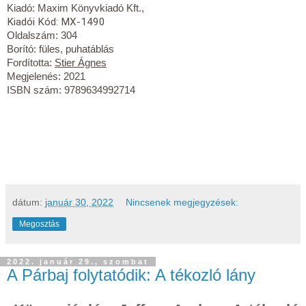
Kiadó:
Maxim Könyvkiadó Kft.
,
Kiadói Kód: MX-1490
Oldalszám: 304
Borító: füles, puhatáblás
Fordította:
Stier Ágnes
Megjelenés: 2021
ISBN szám: 9789634992714
dátum:
január 30, 2022
Nincsenek megjegyzések:
Megosztás
2022. január 29., szombat
A Párbaj folytatódik: A tékozló lány