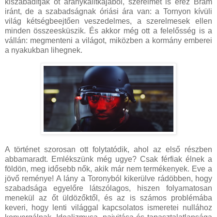
kiszabadítják őt aranykalitkájából, szerelmet is érez Bram
iránt, de a szabadságnak óriási ára van: a Tornyon kívüli
világ kétségbeejtően veszedelmes, a szerelmesek ellen
minden összeesküszik. És akkor még ott a felelősség is a
vállán: megmenteni a világot, miközben a kormány emberei
a nyakukban lihegnek.
A történet szorosan ott folytatódik, ahol az első részben
abbamaradt. Emlékszünk még ugye? Csak férfiak élnek a
földön, meg idősebb nők, akik már nem termékenyek. Eve a
jövő reménye! A lány a Toronyból kikerülve rádöbben, hogy
szabadsága egyelőre látszólagos, hiszen folyamatosan
menekül az őt üldözőktől, és az is számos problémába
keveri, hogy lenti világgal kapcsolatos ismeretei nullához