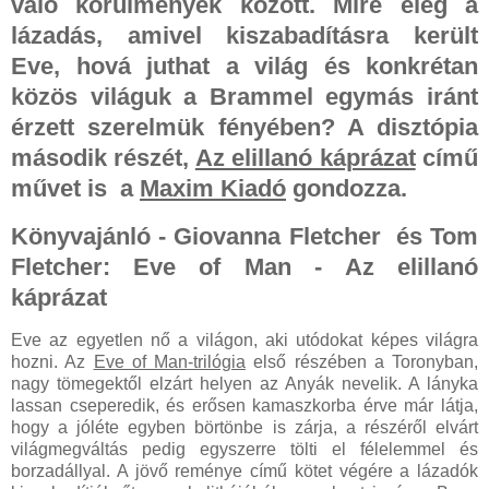
váló körülmények között. Mire elég a
lázadás, amivel kiszabadításra került
Eve, hová juthat a világ és konkrétan
közös világuk a Brammel egymás iránt
érzett szerelmük fényében? A disztópia
második részét,
Az elillanó káprázat
című
művet is a
Maxim Kiadó
gondozza.
Könyvajánló - Giovanna Fletcher és Tom
Fletcher: Eve of Man - Az elillanó
káprázat
Eve az egyetlen nő a világon, aki utódokat képes világra
hozni. Az
Eve of Man-trilógia
első részében a Toronyban,
nagy tömegektől elzárt helyen az Anyák nevelik. A lányka
lassan cseperedik, és erősen kamaszkorba érve már látja,
hogy a jóléte egyben börtönbe is zárja, a részéről elvárt
világmegváltás pedig egyszerre tölti el félelemmel és
borzadállyal. A jövő reménye című kötet végére a lázadók