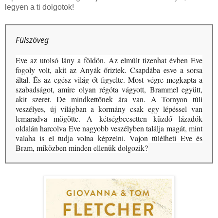
legyen a ti dolgotok!
Fülszöveg
Eve az utolsó lány a földön. Az elmúlt tizenhat évben Eve
fogoly volt, akit az Anyák őriztek. Csapdába esve a sorsa
által. És az egész világ őt figyelte. Most végre megkapta a
szabadságot, amire olyan régóta vágyott, Brammel együtt,
akit szeret. De mindkettőnek ára van. A Tornyon túli
veszélyes, új világban a kormány csak egy lépéssel van
lemaradva mögötte. A kétségbeesetten küzdő lázadók
oldalán harcolva Eve nagyobb veszélyben találja magát, mint
valaha is el tudja volna képzelni. Vajon túlélheti Eve és
Bram, miközben minden ellenük dolgozik?