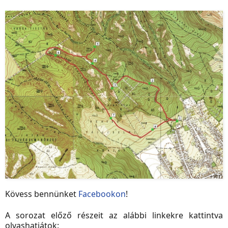
Kövess bennünket
Facebookon
!
A sorozat előző részeit az alábbi linkekre kattintva
olvashatjátok: