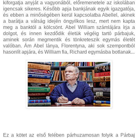
kiforgatja anyját a vagyonából, előremenetele az iskolában
igencsak sikeres. Később apja bankjának egyik igazgatója,
és ebben a minőségében kerül kapcsolatba Abellel, akinek
a barátja a válság idején öngyilkos lesz, mert nem kapta
meg a banktól a kölcsönt. Abel William számlájára írja a
dolgot, és innen kezdődik életük végéig tartó párbajuk,
aminek során megmentik és tönkreteszik egymás életét
valóban. Ám Abel lánya, Florentyna, aki sok szempontból
hasonlít apjára, és William fia, Richard egymásba botlanak...
Ez a kötet az első felében párhuzamosan folyik a Párbaj