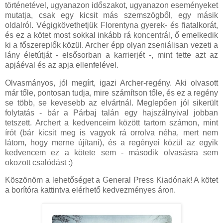
történetével, ugyanazon időszakot, ugyanazon eseményeket
mutatja, csak egy kicsit más szemszögből, egy másik
oldalról. Végigkövethetjük Florentyna gyerek- és fiatalkorát,
és ez a kötet most sokkal inkább rá koncentrál, ő emelkedik
ki a főszereplők közül. Archer épp olyan zseniálisan vezeti a
lány életútját - elsősorban a karrierjét -, mint tette azt az
apjáéval és az apja ellenfelével.
Olvasmányos, jól megírt, igazi Archer-regény. Aki olvasott
már tőle, pontosan tudja, mire számítson tőle, és ez a regény
se több, se kevesebb az elvártnál. Meglepően jól sikerült
folytatás - bár a Párbaj talán egy hajszálnyival jobban
tetszett. Archert a kedvenceim között tartom számon, mint
írót (bár kicsit meg is vagyok rá orrolva néha, mert nem
látom, hogy merne újítani), és a regényei közül az egyik
kedvencem ez a kötete sem - második olvasásra sem
okozott csalódást :)
Köszönöm a lehetőséget a General Press Kiadónak! A kötet
a borítóra kattintva elérhető kedvezményes áron.