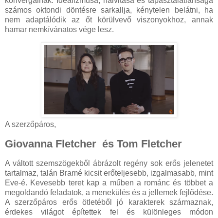
konvergálnak. Idealizmusa, naivitása és tapasztalatlansága
számos oktondi döntésre sarkallja, kénytelen belátni, ha
nem adaptálódik az őt körülvevő viszonyokhoz, annak
hamar nemkívánatos vége lesz.
A szerzőpáros,
Giovanna Fletcher és Tom Fletcher
A váltott szemszögekből ábrázolt regény sok erős jelenetet
tartalmaz, talán Bramé kicsit erőteljesebb, izgalmasabb, mint
Eve-é. Kevesebb teret kap a műben a románc és többet a
megoldandó feladatok, a menekülés és a jellemek fejlődése.
A szerzőpáros erős ötletéből jó karakterek származnak,
érdekes világot építettek fel és különleges módon