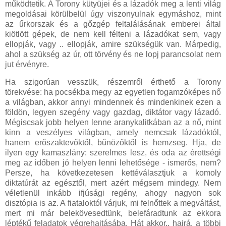
működtetik. A Torony kütyüjei és a lázadók meg a lenti világ
megoldásai körülbelül úgy viszonyulnak egymáshoz, mint
az űrkorszak és a gőzgép feltalálásának emberei által
kiötlött gépek, de nem kell félteni a lázadókat sem, vagy
ellopják, vagy .. ellopják, amire szükségük van. Márpedig,
ahol a szükség az úr, ott törvény és ne lopj parancsolat nem
jut érvényre.
Ha szigorúan vesszük, részemről érthető a Torony
törekvése: ha pocsékba megy az egyetlen fogamzóképes nő
a világban, akkor annyi mindennek és mindenkinek ezen a
földön, legyen szegény vagy gazdag, diktátor vagy lázadó.
Mégiscsak jobb helyen lenne aranykalitkában az a nő, mint
kinn a veszélyes világban, amely nemcsak lázadóktól,
hanem erőszaktevőktől, bűnözőktől is hemzseg. Hja, de
ilyen egy kamaszlány: szerelmes lesz, és oda az érettségi
meg az időben jó helyen lenni lehetősége - ismerős, nem?
Persze, ha következetesen kettéválasztjuk a komoly
diktatúrát az egésztől, mert azért mégsem mindegy. Nem
véletlenül inkább ifjúsági regény, ahogy nagyon sok
disztópia is az. A fiataloktól várjuk, mi felnőttek a megváltást,
mert mi már belekövesedtünk, belefáradtunk az ekkora
léptékű feladatok végrehajtásába. Hát akkor.. hajrá, a többi