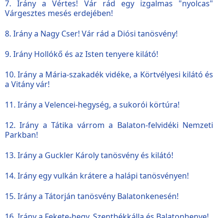
7. Irány a Vértes! Vár rád egy izgalmas "nyolcas"
Várgesztes mesés erdejében!
8. Irány a Nagy Cser! Vár rád a Diósi tanösvény!
9. Irány Hollókő és az Isten tenyere kilátó!
10. Irány a Mária-szakadék vidéke, a Körtvélyesi kilátó és
a Vitány vár!
11. Irány a Velencei-hegység, a sukorói körtúra!
12. Irány a Tátika várrom a Balaton-felvidéki Nemzeti
Parkban!
13. Irány a Guckler Károly tanösvény és kilátó!
14. Irány egy vulkán krátere a halápi tanösvényen!
15. Irány a Tátorján tanösvény Balatonkenesén!
16. Irány a Fekete-hegy, Szentbékkálla és Balatonhenye!