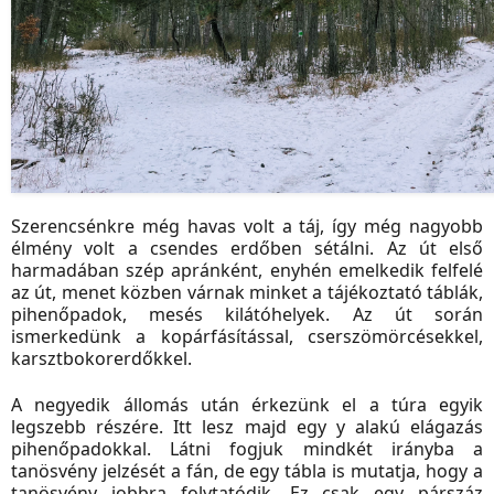
Szerencsénkre még havas volt a táj, így még nagyobb
élmény volt a csendes erdőben sétálni. Az út első
harmadában szép apránként, enyhén emelkedik felfelé
az út, menet közben várnak minket a tájékoztató táblák,
pihenőpadok, mesés kilátóhelyek. Az út során
ismerkedünk a kopárfásítással, cserszömörcésekkel,
karsztbokorerdőkkel.
A negyedik állomás után érkezünk el a túra egyik
legszebb részére. Itt lesz majd egy y alakú elágazás
pihenőpadokkal. Látni fogjuk mindkét irányba a
tanösvény jelzését a fán, de egy tábla is mutatja, hogy a
tanösvény jobbra folytatódik. Ez csak egy párszáz