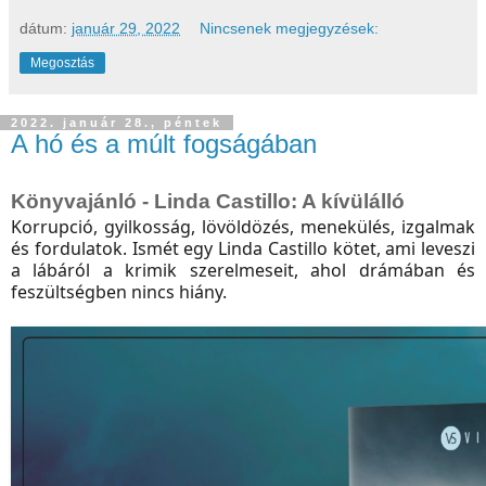
dátum:
január 29, 2022
Nincsenek megjegyzések:
Megosztás
2022. január 28., péntek
A hó és a múlt fogságában
Könyvajánló - Linda Castillo: A kívülálló
Korrupció, gyilkosság, lövöldözés, menekülés, izgalmak
és fordulatok. Ismét egy Linda Castillo kötet, ami leveszi
a lábáról a krimik szerelmeseit, ahol drámában és
feszültségben nincs hiány.