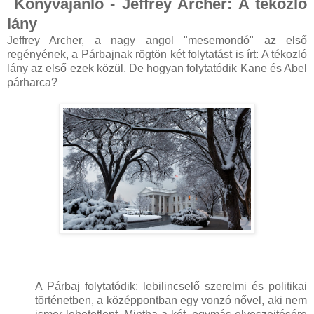
Könyvajánló - Jeffrey Archer: A tékozló
lány
Jeffrey Archer, a nagy angol "mesemondó" az első
regényének, a Párbajnak rögtön két folytatást is írt: A tékozló
lány az első ezek közül. De hogyan folytatódik Kane és Abel
párharca?
A Párbaj folytatódik: lebilincselő szerelmi és politikai
történetben, a középpontban egy vonzó nővel, aki nem