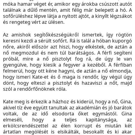
móka hamar véget ér, amikor egy árokba csúszott autót
találnak a dűlő mentén, amit félig már belepett a hó. A
sofőrüléshez lépve látja a nyitott ajtót, a kinyílt légzsákot
és rengeteg vért az ülésen.
Az amishok segítőkészségükről ismertek, így rögtön
keresni kezdi a sérült sofőrt. Rá is talál a hóban kuporgó
nőre, akiről először azt hiszi, hogy elkéstek, de aztán a
nő megmozdul és nem túl barátságos. A férfi segíteni
próbál, mire a nő pisztolyt fog rá, de úgy le van
gyengülve, hogy kiesik a fegyver a kezéből. A férfiban
felmerül, hogy ott kéne hagyni, de aztán a nő elmondja,
hogy ismeri Kate-et és ő maga is rendőr, így végül úgy
dönt, hogy elteszi a pisztolyt és hazaviszi a nőt, majd
szól a rendőrfőnöknek róla.
Kate meg is érkezik a házhoz és kiderül, hogy a nő, Gina,
akivel tíz éve együtt tanultak az akadémián és jó barátok
voltak, de az idő elsodorta őket egymástól. Gina
elmeséli, hogy a teljes kapitánysága, az
erkölcsrendészettel az élen korrupt és miután két
ártatlan megölését is elsikálták, besokallt és ki akar