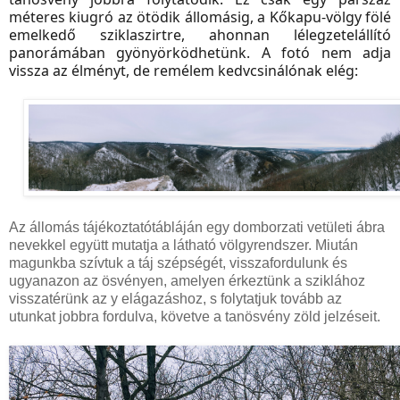
méteres kiugró az ötödik állomásig, a Kőkapu-völgy fölé
emelkedő sziklaszirtre, ahonnan lélegzetelállító
panorámában gyönyörködhetünk. A fotó nem adja
vissza az élményt, de remélem kedvcsinálónak elég:
Az állomás tájékoztatótábláján egy domborzati vetületi ábra
nevekkel együtt mutatja a látható völgyrendszer. Miután
magunkba szívtuk a táj szépségét, visszafordulunk és
ugyanazon az ösvényen, amelyen érkeztünk a sziklához
visszatérünk az y elágazáshoz, s folytatjuk tovább az
utunkat jobbra fordulva, követve a tanösvény zöld jelzéseit.