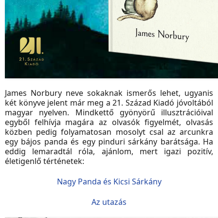
James Norbury neve sokaknak ismerős lehet, ugyanis
két könyve jelent már meg a 21. Század Kiadó jóvoltából
magyar nyelven. Mindkettő gyönyörű illusztrációival
egyből felhívja magára az olvasók figyelmét, olvasás
közben pedig folyamatosan mosolyt csal az arcunkra
egy bájos panda és egy pinduri sárkány barátsága. Ha
eddig lemaradtál róla, ajánlom, mert igazi pozitív,
életigenlő térténetek:
Nagy Panda és Kicsi Sárkány
Az utazás