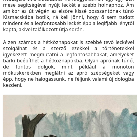
mese segítségével nyújt leckét a szebb holnaphoz. Ám
amikor az út végén az elsőre kissé bosszantónak tűnő
Kismacskába botlik, rá kell jönni, hogy ő sem tudott
mindent és a legfontosabb leckét épp a legifjabb lénytől
kapta, akivel találkozott útja során.
A zen számos a hétköznapokat is szebbé tevő leckével
szolgálhat és a szerző ezekkel a történetekkel
igyekezett megmutatni a legfontosabbakat, amelyeket
bárki beépíthet a hétköznapokba. Olyan aprónak tűnő,
de fontos dolgok, mint például a monoton
mókuskerékben meglátni az apró szépségeket vagy
épp, hogy ne halogassunk, ne féljünk valami új dologba
kezdeni.