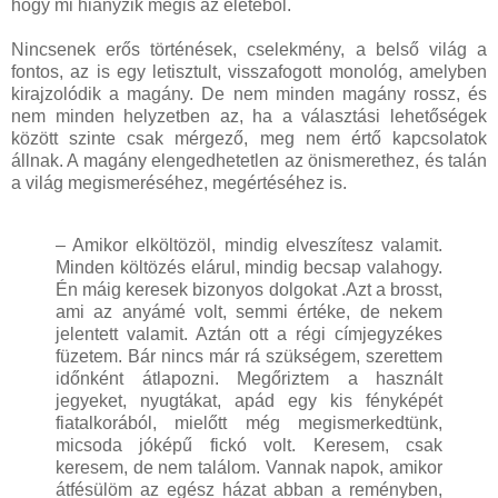
hogy mi hiányzik mégis az életéből.
Nincsenek erős történések, cselekmény, a belső világ a
fontos, az is egy letisztult, visszafogott monológ, amelyben
kirajzolódik a magány. De nem minden magány rossz, és
nem minden helyzetben az, ha a választási lehetőségek
között szinte csak mérgező, meg nem értő kapcsolatok
állnak. A magány elengedhetetlen az önismerethez, és talán
a világ megismeréséhez, megértéséhez is.
– Amikor elköltözöl, mindig elveszítesz valamit.
Minden költözés elárul, mindig becsap valahogy.
Én máig keresek bizonyos dolgokat .Azt a brosst,
ami az anyámé volt, semmi értéke, de nekem
jelentett valamit. Aztán ott a régi címjegyzékes
füzetem. Bár nincs már rá szükségem, szerettem
időnként átlapozni. Megőriztem a használt
jegyeket, nyugtákat, apád egy kis fényképét
fiatalkorából, mielőtt még megismerkedtünk,
micsoda jóképű fickó volt. Keresem, csak
keresem, de nem találom. Vannak napok, amikor
átfésülöm az egész házat abban a reményben,