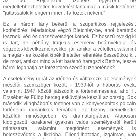
az idő. Rejtjelezett üzenete egyszerű, de
megfellebbezhetetlen követelést tartalmaz a másik kettőhöz:
"juttassatok ki engem innen. Tartoztok nekem."
Ez a három lány bekerül a szupertitkos rejtjelezési,
kódfeltörési feladatokat végző Bletchley-be, ahol barátnők
lesznek, véd és dacszövetséget kötnek. Ez hosszú évekig ki
is tart, de néhány tragikus esemény beárnyékolja és
végzetes következményekkel jár, amikor a véletlen, valamint
a magán- és közélet kibékíthetetlen ellentéte összeütközik...
de most, amikor mind a két barátnő haragszik Bethre, lesz-e
bármi foganatja az intézetben szedált üzenetének?
A cselekmény ugrál az időben és váltakozik az események
mesélői szemszögei között - 1939-től a háborús évek,
valamint 1947 között játszódik a történetmesélés, ahol II.
Erzsébet és Fülöp herceg esküvőjére készül az ország. Sok
második világháborús történet van a könyvesboltok polcain
történelmi romantikus témában, ez bizony kiemelkedik
közülük minőségeben és dramaturgiában. Alaposan
kidolgozott karakterei gyakran valós személyekről került
mintázásra, valamint megtörtént események is
beleszövődtek a fikcióba. Ellenállhatatlan, izgalmas, van