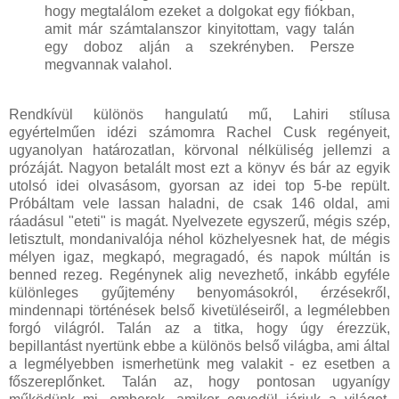
hogy megtalálom ezeket a dolgokat egy fiókban,
amit már számtalanszor kinyitottam, vagy talán
egy doboz alján a szekrényben. Persze
megvannak valahol.
Rendkívül különös hangulatú mű, Lahiri stílusa
egyértelműen idézi számomra Rachel Cusk regényeit,
ugyanolyan határozatlan, körvonal nélküliség jellemzi a
prózáját. Nagyon betalált most ezt a könyv és bár az egyik
utolsó idei olvasásom, gyorsan az idei top 5-be repült.
Próbáltam vele lassan haladni, de csak 146 oldal, ami
ráadásul "eteti" is magát. Nyelvezete egyszerű, mégis szép,
letisztult, mondanivalója néhol közhelyesnek hat, de mégis
mélyen igaz, megkapó, megragadó, és napok múltán is
benned rezeg. Regénynek alig nevezhető, inkább egyféle
különleges gyűjtemény benyomásokról, érzésekről,
mindennapi történések belső kivetüléseiről, a legmélebben
forgó világról. Talán az a titka, hogy úgy érezzük,
bepillantást nyertünk ebbe a különös belső világba, ami által
a legmélyebben ismerhetünk meg valakit - ez esetben a
főszereplőnket. Talán az, hogy pontosan ugyanígy