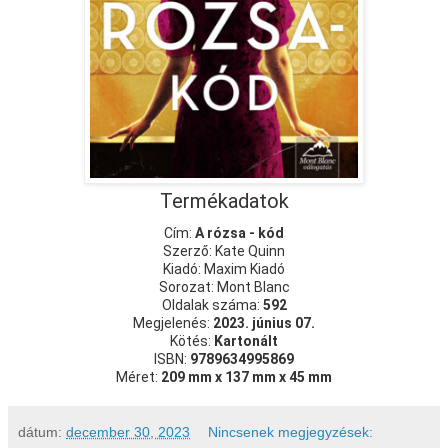
Termékadatok
Cím:
A rózsa - kód
Szerző: Kate Quinn
Kiadó: Maxim Kiadó
Sorozat: Mont Blanc
Oldalak száma:
592
Megjelenés:
2023. június 07.
Kötés:
Kartonált
ISBN:
9789634995869
Méret:
209 mm x 137 mm x 45 mm
dátum:
december 30, 2023
Nincsenek megjegyzések: