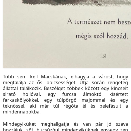
Több sem kell Macskának, elhagyja a várost, hogy
megtalálja az ősi bölcsességet. Útja során rengeteg
állattal találkozik. Beszélget többek között egy kincseit
sirató hollóval, egy furcsa álmoktól kísértett
farkaskölyökkel, egy túlpörgő majommal és egy
teknőssel, aki már túl régóta él és belefásult a
mindennapokba.
Mindegyiküket meghallgatja és van pár jó szava
hozzájuk, sőt, búcsúzóul mindegyiküknek egy-egy zen