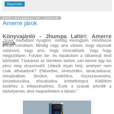
Megosztás
2023. december 29., péntek
Amerre járok
Könyvajánló - Jhumpa Lahiri: Amerre
„Sose ​maradtam nyugton, mindig mozogtam, mindössze
járok
ennyit csináltam. Mindig vagy arra vártam, hogy eljussak
valahová, vagy arra, hogy visszatérjek. Vagy hogy
megszökjem. Folyton be- és kipakolom a lábamnál lévő
bőröndöt. Táskámat az ölemben tartom, van benne egy kis
pénz meg olvasnivaló. Létezik olyan hely, amelyen nem
csak áthaladunk? Eltévedve, elveszetten, tanácstalanul,
üresjáratban, tévúton, sodródva, összezavarodva,
összekuszálva, elszakadva, körbeforogva. Kötődöm
ezekhez a kifejezésekhez. Ezek a szavak jelentik a
lakhelyemet, ahol megvethetem a lábam.”