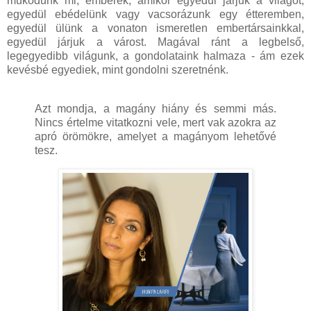
működünk mi, emberek, amikor egyedül járjuk a világot,
egyedül ebédelünk vagy vacsorázunk egy étteremben,
egyedül ülünk a vonaton ismeretlen embertársainkkal,
egyedül járjuk a várost. Magával ránt a legbelső,
legegyedibb világunk, a gondolataink halmaza - ám ezek
kevésbé egyediek, mint gondolni szeretnénk.
Azt mondja, a magány hiány és semmi más.
Nincs értelme vitatkozni vele, mert vak azokra az
apró örömökre, amelyet a magányom lehetővé
tesz.