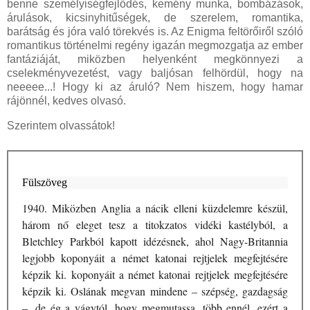
benne személyiségfejlődés, kemény munka, bombázások,
árulások, kicsinyhitűségek, de szerelem, romantika,
barátság és jóra való törekvés is. Az Enigma feltörőiről szóló
romantikus történelmi regény igazán megmozgatja az ember
fantáziáját, miközben helyenként megkönnyezi a
cselekményvezetést, vagy baljósan felhördül, hogy na
neeeee...! Hogy ki az áruló? Nem hiszem, hogy hamar
rájönnél, kedves olvasó.
Szerintem olvassátok!
Fülszöveg
1940. ​Miközben Anglia a nácik elleni küzdelemre készül,
három nő eleget tesz a titokzatos vidéki kastélyból, a
Bletchley Parkból kapott idézésnek, ahol Nagy-Britannia
legjobb koponyáit a német katonai rejtjelek megfejtésére
képzik ki. koponyáit a német katonai rejtjelek megfejtésére
képzik ki. Oslának megvan mindene – szépség, gazdagság
–, de ég a vágytól, hogy megmutassa, több ennél, ezért a