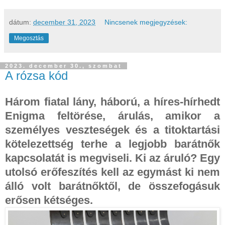
dátum:
december 31, 2023
Nincsenek megjegyzések:
Megosztás
2023. december 30., szombat
A rózsa kód
Három fiatal lány, háború, a híres-hírhedt
Enigma feltörése, árulás, amikor a
személyes veszteségek és a titoktartási
kötelezettség terhe a legjobb barátnők
kapcsolatát is megviseli. Ki az áruló? Egy
utolsó erőfeszítés kell az egymást ki nem
álló volt barátnőktől, de összefogásuk
erősen kétséges.