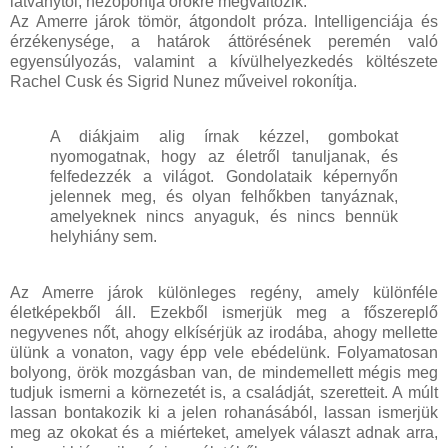
látványtól, nézőpontja örökre megváltozik.
Az Amerre járok tömör, átgondolt próza. Intelligenciája és
érzékenysége, a határok áttörésének peremén való
egyensúlyozás, valamint a kívülhelyezkedés költészete
Rachel Cusk és Sigrid Nunez műveivel rokonítja.
A diákjaim alig írnak kézzel, gombokat
nyomogatnak, hogy az életről tanuljanak, és
felfedezzék a világot. Gondolataik képernyőn
jelennek meg, és olyan felhőkben tanyáznak,
amelyeknek nincs anyaguk, és nincs bennük
helyhiány sem.
Az Amerre járok különleges regény, amely különféle
életképekből áll. Ezekből ismerjük meg a főszereplő
negyvenes nőt, ahogy elkísérjük az irodába, ahogy mellette
ülünk a vonaton, vagy épp vele ebédelünk. Folyamatosan
bolyong, örök mozgásban van, de mindemellett mégis meg
tudjuk ismerni a körnezetét is, a családját, szeretteit. A múlt
lassan bontakozik ki a jelen rohanásából, lassan ismerjük
meg az okokat és a miérteket, amelyek választ adnak arra,