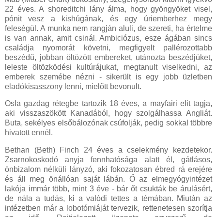
22 éves. A shoreditchi lány álma, hogy gyöngyöket visel,
pónit vesz a kishúgának, és egy úriemberhez megy
feleségül. A munka nem rangján aluli, de szereti, ha értelme
is van annak, amit csinál. Ambiciózus, esze ágában sincs
családja nyomorát követni, megfigyelt pallérozottabb
beszédű, jobban öltözött embereket, utánozta beszédjüket,
leleste öltözködési kultúrájukat, megtanult viselkedni, az
emberek szemébe nézni - sikerült is egy jobb üzletben
eladókisasszony lenni, mielőtt bevonult.
Osla gazdag rétegbe tartozik 18 éves, a mayfairi elit tagja,
aki visszaszökött Kanadából, hogy szolgálhassa Angliát.
Buta, sekélyes elsőbálozónak csúfolják, pedig sokkal többre
hivatott ennél.
Bethan (Beth) Finch 24 éves a cselekmény kezdetekor.
Zsarnokoskodó anyja fennhatósága alatt él, gátlásos,
önbizalom nélküli lányzó, aki fokozatosan ébred rá erejére
és áll meg önállóan saját lábán. Ő az elmegyógyintézet
lakója immár több, mint 3 éve - bár őt csukták be árulásért,
de nála a tudás, ki a valódi tettes a témában. Miután az
intézetben már a lobotómiáját tervezik, rettenetesen szorítja