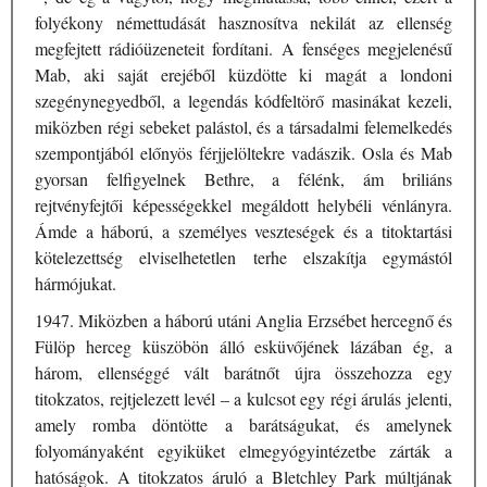
folyékony némettudását hasznosítva nekilát az ellenség
megfejtett rádióüzeneteit fordítani. A fenséges megjelenésű
Mab, aki saját erejéből küzdötte ki magát a londoni
szegénynegyedből, a legendás kódfeltörő masinákat kezeli,
miközben régi sebeket palástol, és a társadalmi felemelkedés
szempontjából előnyös férjjelöltekre vadászik. Osla és Mab
gyorsan felfigyelnek Bethre, a félénk, ám briliáns
rejtvényfejtői képességekkel megáldott helybéli vénlányra.
Ámde a háború, a személyes veszteségek és a titoktartási
kötelezettség elviselhetetlen terhe elszakítja egymástól
hármójukat.
1947. Miközben a háború utáni Anglia Erzsébet hercegnő és
Fülöp herceg küszöbön álló esküvőjének lázában ég, a
három, ellenséggé vált barátnőt újra összehozza egy
titokzatos, rejtjelezett levél – a kulcsot egy régi árulás jelenti,
amely romba döntötte a barátságukat, és amelynek
folyományaként egyiküket elmegyógyintézetbe zárták a
hatóságok. A titokzatos áruló a Bletchley Park múltjának