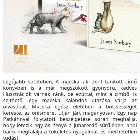
Legújabb kötetében, A macska, aki zent tanított című
könyvben is a már megszokott gyönyörű, kedves
illusztrációk várnak ránk, de ezúttal, mint a címből is
sejthető, egy macska kalandos utazása várja az
olvasókat. Macska egész életében a bölcsességet
kereste, az önismeret útján járt magányosan. Egy nap
Patkánnyal folytatott beszélgetése során meghallja,
hogy létezik egy ősi fenyő a juharerdő sűrűjében, ahol
bárki megtalálja a tökéletes nyugalmat és mérhetetlen
tudást.