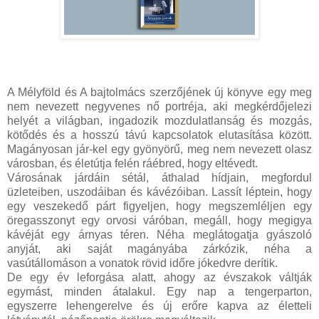
A Mélyföld és A bajtolmács szerzőjének új könyve egy meg
nem nevezett negyvenes nő portréja, aki megkérdőjelezi
helyét a világban, ingadozik mozdulatlanság és mozgás,
kötődés és a hosszú távú kapcsolatok elutasítása között.
Magányosan jár-kel egy gyönyörű, meg nem nevezett olasz
városban, és életútja felén ráébred, hogy eltévedt.
Városának járdáin sétál, áthalad hídjain, megfordul
üzleteiben, uszodáiban és kávézóiban. Lassít léptein, hogy
egy veszekedő párt figyeljen, hogy megszemléljen egy
öregasszonyt egy orvosi váróban, megáll, hogy megigya
kávéját egy árnyas téren. Néha meglátogatja gyászoló
anyját, aki saját magányába zárkózik, néha a
vasútállomáson a vonatok rövid időre jókedvre derítik.
De egy év leforgása alatt, ahogy az évszakok váltják
egymást, minden átalakul. Egy nap a tengerparton,
egyszerre lehengerelve és új erőre kapva az életteli