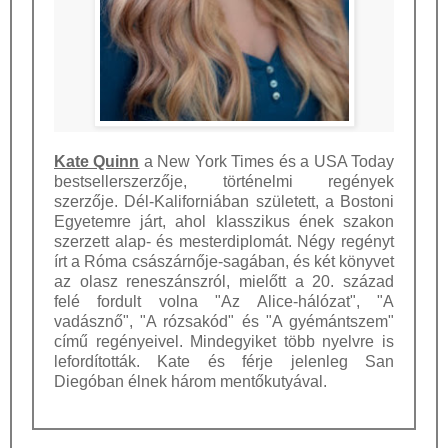
Kate Quinn
a New York Times és a USA Today
bestsellerszerzője, történelmi regények
szerzője. Dél-Kaliforniában született, a Bostoni
Egyetemre járt, ahol klasszikus ének szakon
szerzett alap- és mesterdiplomát. Négy regényt
írt a Róma császárnője-sagában, és két könyvet
az olasz reneszánszról, mielőtt a 20. század
felé fordult volna "Az Alice-hálózat", "A
vadásznő", "A rózsakód" és "A gyémántszem"
című regényeivel. Mindegyiket több nyelvre is
lefordították. Kate és férje jelenleg San
Diegóban élnek három mentőkutyával.