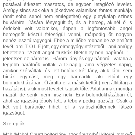
postával érkezett maszatos, de egyben letaglózó levelet.
Amúgy sincs sok oka a jókedvre: valamikori fontos munkája
(amit soha sehol nem emlegethet) egy pletykalap színes
bulvárhírei írására lényegült át, és a herceg, akinél ő is
érdekelt volt valamikor, éppen a legfontosabb angol
hercegnőt készül feleségül venni, márpedig őt nagyon
nehéz lesz túlragyogni. Ebbe a miliőbe robban be az említett
levél, ami T Ő L E jött, egy elmegyógyintézetből - ami amúgy
lehetetlen. "Ázott angol fruskák Bletchley-ben papírból..." -
jelentsen ez bármit is. Három lány és egy háború - valaha a
legjobb barátnők voltak, a D-napig, ama végzetes napig,
amikor szétváltak, és lett belőlük két lány, akik látni sem
bírták egymást, meg egy harmadik, aki eltűnt egy
bolondokházában. Ő árulta el a másik kettőt (meg állítólag a
hazáját is), akik most levelet kaptak tőle. Ártatlannak mondja
magát, de senki nem hisz neki. Egy bolondokházában él,
ahol az igazság téboly lett, a téboly pedig igazság. Csak a
két volt barátnője hiheti el a valószínűtlennek látszó
igazságot.
Szereplők
Mab (Mabel Churt) boltoslány, szegénysorból kitörni igyekvő