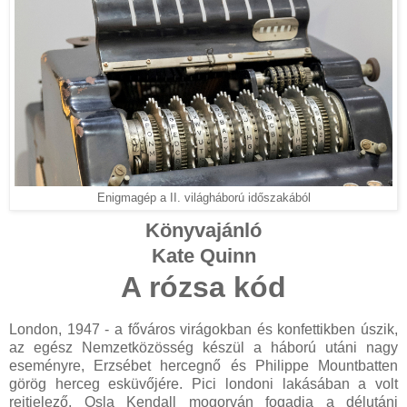
Enigmagép a II. világháború időszakából
Könyvajánló
Kate Quinn
A rózsa kód
London, 1947 - a főváros virágokban és konfettikben úszik,
az egész Nemzetközösség készül a háború utáni nagy
eseményre, Erzsébet hercegnő és Philippe Mountbatten
görög herceg esküvőjére. Pici londoni lakásában a volt
rejtjelező, Osla Kendall mogorván fogadja a délutáni