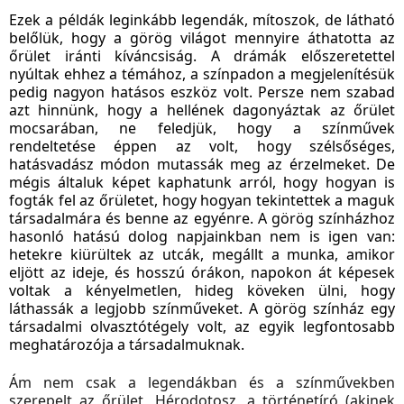
Ezek a példák leginkább legendák, mítoszok, de látható
belőlük, hogy a görög világot mennyire áthatotta az
őrület iránti kíváncsiság. A drámák előszeretettel
nyúltak ehhez a témához, a színpadon a megjelenítésük
pedig nagyon hatásos eszköz volt. Persze nem szabad
azt hinnünk, hogy a hellének dagonyáztak az őrület
mocsarában, ne feledjük, hogy a színművek
rendeltetése éppen az volt, hogy szélsőséges,
hatásvadász módon mutassák meg az érzelmeket. De
mégis általuk képet kaphatunk arról, hogy hogyan is
fogták fel az őrületet, hogy hogyan tekintettek a maguk
társadalmára és benne az egyénre. A görög színházhoz
hasonló hatású dolog napjainkban nem is igen van:
hetekre kiürültek az utcák, megállt a munka, amikor
eljött az ideje, és hosszú órákon, napokon át képesek
voltak a kényelmetlen, hideg köveken ülni, hogy
láthassák a legjobb színműveket. A görög színház egy
társadalmi olvasztótégely volt, az egyik legfontosabb
meghatározója a társadalmuknak.
Ám nem csak a legendákban és a színművekben
szerepelt az őrület, Hérodotosz, a történetíró (akinek