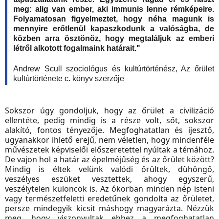
meg: alig van ember, aki immunis lenne rémképeire.
Folyamatosan figyelmeztet, hogy néha magunk is
mennyire erőtlenül kapaszkodunk a valóságba, de
közben arra ösztönöz, hogy megtaláljuk az emberi
létről alkotott fogalmaink határait."
Andrew Scull szociológus és kultúrtörténész, Az őrület
kultúrtörténete c. könyv szerzője
Sokszor úgy gondoljuk, hogy az őrület a civilizáció
ellentéte, pedig mindig is a része volt, sőt, sokszor
alakító, fontos tényezője. Megfoghatatlan és ijesztő,
ugyanakkor ihlető erejű, nem véletlen, hogy mindenféle
művészetek képviselői előszeretettel nyúltak a témához.
De vajon hol a határ az épelméjűség és az őrület között?
Mindig is éltek velünk valódi őrültek, dühöngő,
veszélyes eszüket vesztettek, ahogy egyszerű,
veszélytelen különcök is. Az ókorban minden nép isteni
vagy természetfeletti eredetűnek gondolta az őrületet,
persze mindegyik kicsit máshogy magyarázta. Nézzük
meg, hogy viszonyultak ehhez a megfoghatatlan