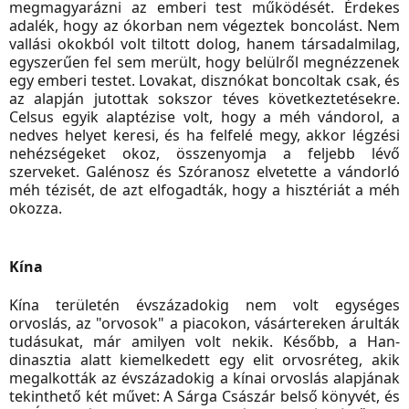
megmagyarázni az emberi test működését. Érdekes
adalék, hogy az ókorban nem végeztek boncolást. Nem
vallási okokból volt tiltott dolog, hanem társadalmilag,
egyszerűen fel sem merült, hogy belülről megnézzenek
egy emberi testet. Lovakat, disznókat boncoltak csak, és
az alapján jutottak sokszor téves következtetésekre.
Celsus egyik alaptézise volt, hogy a méh vándorol, a
nedves helyet keresi, és ha felfelé megy, akkor légzési
nehézségeket okoz, összenyomja a feljebb lévő
szerveket. Galénosz és Szóranosz elvetette a vándorló
méh tézisét, de azt elfogadták, hogy a hisztériát a méh
okozza.
Kína
Kína területén évszázadokig nem volt egységes
orvoslás, az "orvosok" a piacokon, vásártereken árulták
tudásukat, már amilyen volt nekik. Később, a Han-
dinasztia alatt kiemelkedett egy elit orvosréteg, akik
megalkották az évszázadokig a kínai orvoslás alapjának
tekinthető két művet: A Sárga Császár belső könyvét, és