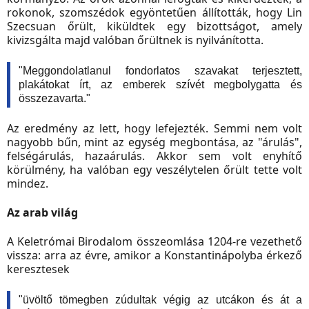
rokonok, szomszédok egyöntetűen állították, hogy Lin
Szecsuan őrült, kiküldtek egy bizottságot, amely
kivizsgálta majd valóban őrültnek is nyilvánította.
"Meggondolatlanul fondorlatos szavakat terjesztett,
plakátokat írt, az emberek szívét megbolygatta és
összezavarta."
Az eredmény az lett, hogy lefejezték. Semmi nem volt
nagyobb bűn, mint az egység megbontása, az "árulás",
felségárulás, hazaárulás. Akkor sem volt enyhítő
körülmény, ha valóban egy veszélytelen őrült tette volt
mindez.
Az arab világ
A Keletrómai Birodalom összeomlása 1204-re vezethető
vissza: arra az évre, amikor a Konstantinápolyba érkező
keresztesek
"üvöltő tömegben zúdultak végig az utcákon és át a