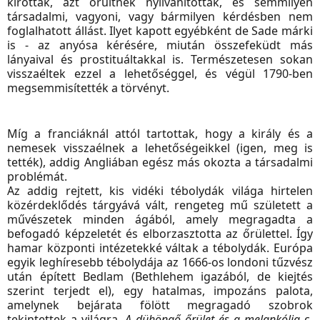
kirótták, azt őrültnek nyilvánították, és semmilyen
társadalmi, vagyoni, vagy bármilyen kérdésben nem
foglalhatott állást. Ilyet kapott egyébként de Sade márki
is - az anyósa kérésére, miután összefeküdt más
lányaival és prostituáltakkal is. Természetesen sokan
visszaéltek ezzel a lehetőséggel, és végül 1790-ben
megsemmisítették a törvényt.
Míg a franciáknál attól tartottak, hogy a király és a
nemesek visszaélnek a lehetőségeikkel (igen, meg is
tették), addig Angliában egész más okozta a társadalmi
problémát.
Az addig rejtett, kis vidéki tébolydák világa hirtelen
közérdeklődés tárgyává vált, rengeteg mű született a
művészetek minden ágából, amely megragadta a
befogadó képzeletét és elborzasztotta az őrülettel. Így
hamar központi intézetekké váltak a tébolydák. Európa
egyik leghíresebb tébolydája az 1666-os londoni tűzvész
után épített Bedlam (Bethlehem igazából, de kiejtés
szerint terjedt el), egy hatalmas, impozáns palota,
amelynek bejárata fölött megragadó szobrok
tekintettek a világra.
A dühöngő őrület és a melankólia
c.