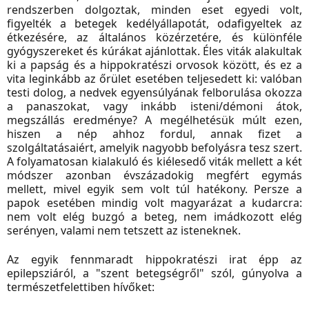
rendszerben dolgoztak, minden eset egyedi volt,
figyelték a betegek kedélyállapotát, odafigyeltek az
étkezésére, az általános közérzetére, és különféle
gyógyszereket és kúrákat ajánlottak. Éles viták alakultak
ki a papság és a hippokratészi orvosok között, és ez a
vita leginkább az őrület esetében teljesedett ki: valóban
testi dolog, a nedvek egyensúlyának felborulása okozza
a panaszokat, vagy inkább isteni/démoni átok,
megszállás eredménye? A megélhetésük múlt ezen,
hiszen a nép ahhoz fordul, annak fizet a
szolgáltatásaiért, amelyik nagyobb befolyásra tesz szert.
A folyamatosan kialakuló és kiélesedő viták mellett a két
módszer azonban évszázadokig megfért egymás
mellett, mivel egyik sem volt túl hatékony. Persze a
papok esetében mindig volt magyarázat a kudarcra:
nem volt elég buzgó a beteg, nem imádkozott elég
serényen, valami nem tetszett az isteneknek.
Az egyik fennmaradt hippokratészi irat épp az
epilepsziáról, a "szent betegségről" szól, gúnyolva a
természetfelettiben hívőket: