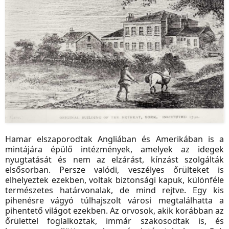
Hamar elszaporodtak Angliában és Amerikában is a
mintájára épülő intézmények, amelyek az idegek
nyugtatását és nem az elzárást, kínzást szolgálták
elsősorban. Persze valódi, veszélyes őrülteket is
elhelyeztek ezekben, voltak biztonsági kapuk, különféle
természetes határvonalak, de mind rejtve. Egy kis
pihenésre vágyó túlhajszolt városi megtalálhatta a
pihentető világot ezekben. Az orvosok, akik korábban az
őrülettel foglalkoztak, immár szakosodtak is, és