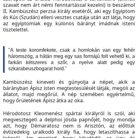
szavait nem árt némi fenntartással kezelni) is beszámol
II. Kambüszész perzsa király esetéről, aki egy Egyiptom
és Kús (Szudán) elleni vesztes csatája után azt látja, hogy
az egyiptomiak egy különös bárányt imádnak isteni
tisztelettel.
"A teste koromfekete, csak a homlokán van egy fehér
háromszög, a hátán meg egy sas formájú folt vehető ki, a
farkán kétszeres a szőr, a nyelve alatt pedig egy
szkarabeuszbogarat hord."
Kambüszész kineveti és gúnyolja a népet, akik a
bárányban Ápisz isten megtestesülését látják, megöli az
állatot, majd megőrül. A nép szemében egyértelmű,
hogy őrületének Ápisz átka az oka.
Hérodotosz Kleomenész spártai királyról is szól, aki
megvesztegeti a delphoi jósda papnőjét, hogy mondja
azt, hogy Démaratosz nem is Arisztón, az előttük
évtizedekig uralkodó király fia, hogy letaszíthassa a