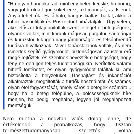
"Ha olyan hangokat ad, mint egy beteg kecske, ha hörög,
vagy jobb oldalt görcsöket érez, azt mondják, az Istenek
Anyja tehet róla. Ha átható, hangos kiáltást hallat, akkor a
lóhoz hasonlítják és Poszeidónt hibáztatják... Úgy vélem,
akik először tulajdonítottak szent jelleget e betegségnek,
olyanok voltak, mint korunk mágusai, purgálói, sarlatánjai
és kuruzslói, kik igen nagy jámborságra és felsőbbrendű
tudásra hivatkoznak. Mivel tanácstalanok voltak, és nem
ismertek segítő gyógymódot, biztonságosan az isteni erő
mögé rejtőztek, és szentnek nevezték e betegséget, hogy
fény ne derüljön teljes tudatlanságukra. Kerítettek valami
hihető történetet, és olyan gyógymódot találtak ki, ami
biztosította a helyzetüket. Hashajtást és inkantációt
alkalmaztak; megtiltották a fürdők használatát, és számos
olyan étel fogyasztását, amely káros a betegek számára...
hogy ha a beteg felépülne, a bölcsességüknek híre
menjen, ha pedig meghalna, legyen jól megalapozott
mentségük."
Nem mintha a nedvtan valós dolog lenne, de
értékelendő a próbálkozás, hogy tisztán
természettudományosan szerették volna