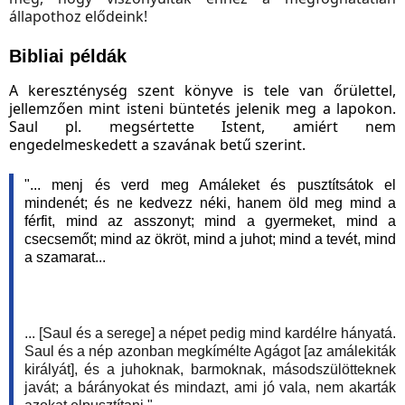
állapothoz elődeink!
Bibliai példák
A kereszténység szent könyve is tele van őrülettel,
jellemzően mint isteni büntetés jelenik meg a lapokon.
Saul pl. megsértette Istent, amiért nem
engedelmeskedett a szavának betű szerint.
"... menj és verd meg Amáleket és pusztítsátok el
mindenét; és ne kedvezz néki, hanem öld meg mind a
férfit, mind az asszonyt; mind a gyermeket, mind a
csecsemőt; mind az ökröt, mind a juhot; mind a tevét, mind
a szamarat...
... [Saul és a serege] a népet pedig mind kardélre hányatá.
Saul és a nép azonban megkímélte Agágot [az amálekiták
királyát], és a juhoknak, barmoknak, másodszülötteknek
javát; a bárányokat és mindazt, ami jó vala, nem akarták