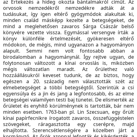
az Értekezés a hideg okozta bántalmakról címűt. Az
orvosok nemzedékről nemzedékre adták át a
tudásukat, így igen eltérő gyógymódok alakultak ki,
minden család másképp kezelte a betegségeket, de
mind a meglehetősen zavaros Sárga Császár belső
könyvére vezette vissza. Egymással versengve írták a
könyv különféle értelmezését, gyökeresen eltérő
módokon, de mégis, mind ugyanazon a hagyományon
alapult. Semmi nem volt fontosabb abban a
birodalomban a hagyománynál. Így rejtve ugyan, de
folytonosan változott a kínai orvoslás is, miközben
mégis változatlan maradt. Az őrülethez való
hozzáállásukról keveset tudunk, de az biztos, hogy
egészen a 20. századig nem választották szét az
elmebetegséget a többi betegségtől. Szerintük a csi
egyensúlya és a jin és jang a legfontosabb, és az elme
betegségei valamilyen testi baj tünetei. De elismerték az
őrületet és enyhítő körülménynek is tartották, bár nem
minden esetben. 1763-ban pl. Lin Szecsuan, egy őrült
kínai papírfecnikre írogatott zavaros, összefüggéstelen
szövegeket, ráragasztotta egy cserépre, majd
elhajította. Szerencsétlenségére a közelben járt a
kormányzó. Az őrök azonnal lefogták és kikérdezték, a