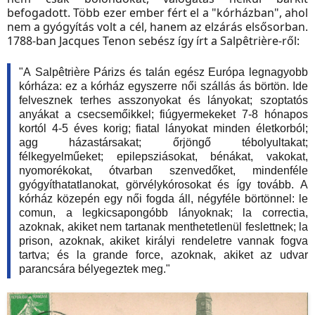
befogadott. Több ezer ember fért el a "kórházban", ahol
nem a gyógyítás volt a cél, hanem az elzárás elsősorban.
1788-ban Jacques Tenon sebész így írt a Salpêtrière-ről:
"A Salpêtrière Párizs és talán egész Európa legnagyobb
kórháza: ez a kórház egyszerre női szállás ás börtön. Ide
felvesznek terhes asszonyokat és lányokat; szoptatós
anyákat a csecsemőikkel; fiúgyermekeket 7-8 hónapos
kortól 4-5 éves korig; fiatal lányokat minden életkorból;
agg házastársakat; őrjöngő tébolyultakat;
félkegyelműeket; epilepsziásokat, bénákat, vakokat,
nyomorékokat, ótvarban szenvedőket, mindenféle
gyógyíthatatlanokat, görvélykórosokat és így tovább. A
kórház közepén egy női fogda áll, négyféle börtönnel: le
comun, a legkicsapongóbb lányoknak; la correctia,
azoknak, akiket nem tartanak menthetetlenül feslettnek; la
prison, azoknak, akiket királyi rendeletre vannak fogva
tartva; és la grande force, azoknak, akiket az udvar
parancsára bélyegeztek meg."