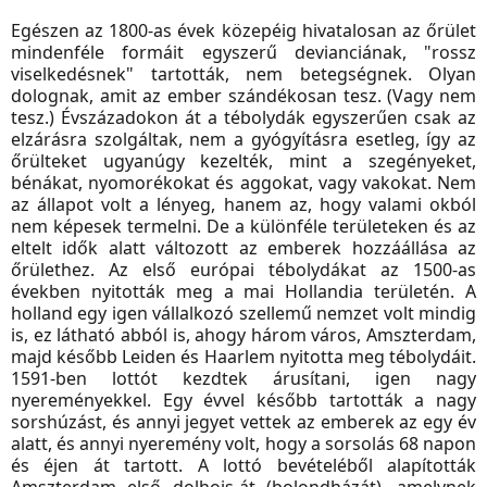
Egészen az 1800-as évek közepéig hivatalosan az őrület
mindenféle formáit egyszerű devianciának, "rossz
viselkedésnek" tartották, nem betegségnek. Olyan
dolognak, amit az ember szándékosan tesz. (Vagy nem
tesz.) Évszázadokon át a tébolydák egyszerűen csak az
elzárásra szolgáltak, nem a gyógyításra esetleg, így az
őrülteket ugyanúgy kezelték, mint a szegényeket,
bénákat, nyomorékokat és aggokat, vagy vakokat. Nem
az állapot volt a lényeg, hanem az, hogy valami okból
nem képesek termelni. De a különféle területeken és az
eltelt idők alatt változott az emberek hozzáállása az
őrülethez. Az első európai tébolydákat az 1500-as
években nyitották meg a mai Hollandia területén. A
holland egy igen vállalkozó szellemű nemzet volt mindig
is, ez látható abból is, ahogy három város, Amszterdam,
majd később Leiden és Haarlem nyitotta meg tébolydáit.
1591-ben lottót kezdtek árusítani, igen nagy
nyereményekkel. Egy évvel később tartották a nagy
sorshúzást, és annyi jegyet vettek az emberek az egy év
alatt, és annyi nyeremény volt, hogy a sorsolás 68 napon
és éjen át tartott. A lottó bevételéből alapították
Amszterdam első dolhois-át (bolondházát), amelynek