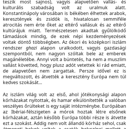
teszik most sajnos), vagyis alapvetően vallás- és
kulturális szabadság volt az uralmuk alatt.
Konstantinápoly városában is békében élhettek arabok,
keresztények és zsidók is, hivatalosan semmiféle
atrocitás nem érte őket az eltérő vallásuk és az eltérő
kultúrájuk miatt. Természetesen akadtak gyűlölködő
támadások mindig, de ezek népi kezdeményezések
voltak döntő többségben. Az ókori és középkori iszlám
rendszer
ghazi
alapon uralkodott, vagyis gazdasági
szempontból, nem nagyon szóltak bele az emberek
magánéletébe. Annyi volt a büntetés, ha nem a muszlim
vallást követted, hogy plusz adót vetettek ki rád emiatt,
de alapvetően nem zargattak. Persze idővel ez is
megváltozott, és átvették a keresztény Európa nem túl
kedves szokását...
Az iszlám világ volt az első, ahol jótékonysági alapon
kórházakat nyitottak, és hamar elkülönítették a valóban
veszélyes őrülteket is egy saját intézménybe. Európában
az Ibériai-félszigeten a mórok hoztak létre elsőnek
kórházakat, aztán később Európa többi része is átvette
ezt a szokást. Addig nem volt állandó kórház sehol, csak