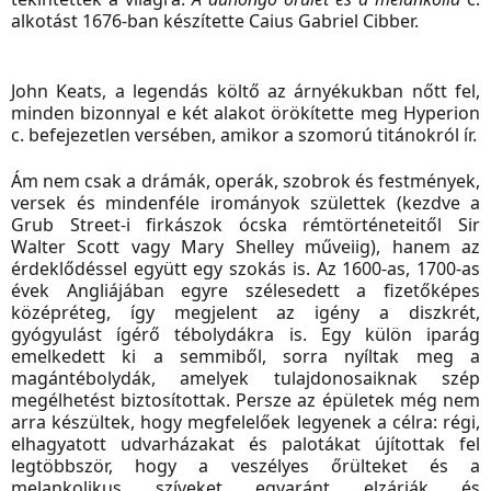
alkotást 1676-ban készítette Caius Gabriel Cibber.
John Keats, a legendás költő az árnyékukban nőtt fel,
minden bizonnyal e két alakot örökítette meg Hyperion
c. befejezetlen versében, amikor a szomorú titánokról ír.
Ám nem csak a drámák, operák, szobrok és festmények,
versek és mindenféle irományok születtek (kezdve a
Grub Street-i firkászok ócska rémtörténeteitől Sir
Walter Scott vagy Mary Shelley műveiig), hanem az
érdeklődéssel együtt egy szokás is. Az 1600-as, 1700-as
évek Angliájában egyre szélesedett a fizetőképes
középréteg, így megjelent az igény a diszkrét,
gyógyulást ígérő tébolydákra is. Egy külön iparág
emelkedett ki a semmiből, sorra nyíltak meg a
magántébolydák, amelyek tulajdonosaiknak szép
megélhetést biztosítottak. Persze az épületek még nem
arra készültek, hogy megfelelőek legyenek a célra: régi,
elhagyatott udvarházakat és palotákat újítottak fel
legtöbbször, hogy a veszélyes őrülteket és a
melankolikus szíveket egyaránt elzárják és