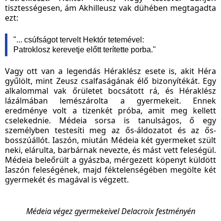
tisztességesen, ám Akhilleusz vak dühében megtagadta
ezt:
"... csúfságot tervelt Hektór tetemével:
Patroklosz kerevetje előtt terítette porba."
Vagy ott van a legendás Héraklész esete is, akit Héra
gyűlölt, mint Zeusz csalfaságának élő bizonyítékát. Egy
alkalommal vak őrületet bocsátott rá, és Héraklész
lázálmában lemészárolta a gyermekeit. Ennek
eredménye volt a tizenkét próba, amit meg kellett
cselekednie. Médeia sorsa is tanulságos, ő egy
személyben testesíti meg az ős-áldozatot és az ős-
bosszúállót. Iaszón, miután Médeia két gyermeket szült
neki, elárulta, barbárnak nevezte, és mást vett feleségül.
Médeia beleőrült a gyászba, mérgezett köpenyt küldött
Iaszón feleségének, majd féktelenségében megölte két
gyermekét és magával is végzett.
Médeia végez gyermekeivel Delacroix festményén