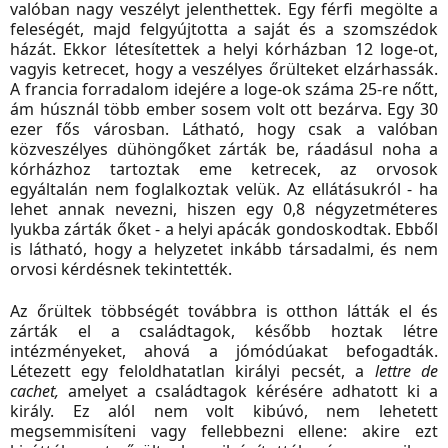
valóban nagy veszélyt jelenthettek. Egy férfi megölte a
feleségét, majd felgyújtotta a saját és a szomszédok
házát. Ekkor létesítettek a helyi kórházban 12 loge-ot,
vagyis ketrecet, hogy a veszélyes őrülteket elzárhassák.
A francia forradalom idejére a loge-ok száma 25-re nőtt,
ám húsznál több ember sosem volt ott bezárva. Egy 30
ezer fős városban. Látható, hogy csak a valóban
közveszélyes dühöngőket zárták be, ráadásul noha a
kórházhoz tartoztak eme ketrecek, az orvosok
egyáltalán nem foglalkoztak velük. Az ellátásukról - ha
lehet annak nevezni, hiszen egy 0,8 négyzetméteres
lyukba zárták őket - a helyi apácák gondoskodtak. Ebből
is látható, hogy a helyzetet inkább társadalmi, és nem
orvosi kérdésnek tekintették.
Az őrültek többségét továbbra is otthon látták el és
zárták el a családtagok, később hoztak létre
intézményeket, ahová a jómódúakat befogadták.
Létezett egy feloldhatatlan királyi pecsét, a
lettre de
cachet,
amelyet a családtagok kérésére adhatott ki a
király. Ez alól nem volt kibúvó, nem lehetett
megsemmisíteni vagy fellebbezni ellene: akire ezt