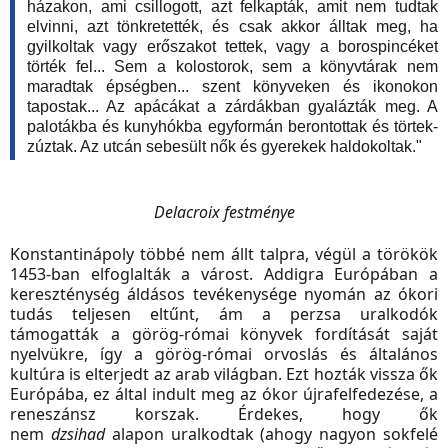
házakon, ami csillogott, azt felkapták, amit nem tudtak
elvinni, azt tönkretették, és csak akkor álltak meg, ha
gyilkoltak vagy erőszakot tettek, vagy a borospincéket
törték fel... Sem a kolostorok, sem a könyvtárak nem
maradtak épségben... szent könyveken és ikonokon
tapostak... Az apácákat a zárdákban gyalázták meg. A
palotákba és kunyhókba egyformán berontottak és törtek-
zúztak. Az utcán sebesült nők és gyerekek haldokoltak."
Delacroix festménye
Konstantinápoly többé nem állt talpra, végül a törökök
1453-ban elfoglalták a várost. Addigra Európában a
kereszténység áldásos tevékenysége nyomán az ókori
tudás teljesen eltűnt, ám a perzsa uralkodók
támogatták a görög-római könyvek fordítását saját
nyelvükre, így a görög-római orvoslás és általános
kultúra is elterjedt az arab világban. Ezt hozták vissza ők
Európába, ez által indult meg az ókor újrafelfedezése, a
reneszánsz korszak. Érdekes, hogy ők
nem
dzsihad
alapon uralkodtak (ahogy nagyon sokfelé