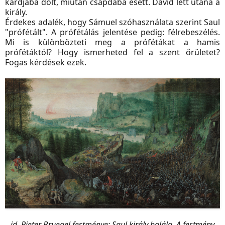
kardjába dőlt, miután csapdába esett. Dávid lett utána a
király.
Érdekes adalék, hogy Sámuel szóhasználata szerint Saul
"prófétált". A prófétálás jelentése pedig: félrebeszélés.
Mi is különbözteti meg a prófétákat a hamis
prófétáktól? Hogy ismerheted fel a szent őrületet?
Fogas kérdések ezek.
id. Pieter Bruegel festménye: Saul király halála. A festmény