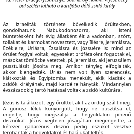
bal szélén látható a kardjába dőlő zsidó király
Az izraeliták története bővelkedik őrültekben,
gondolhatunk Nabukodonozorra, aki isteni
büntetésként hét évig állatként élt a vadonban, szőrt,
tollakat és karmokat növesztett, vagy Illésre, Jeremiásra,
Ezékielre, Uriásra, Ézsaiásra és Józsuére is: mind az
őrület foglyai voltak, egyeseket prófétaként fogadtak el,
másokat tömlöcbe vetettek, pl. Jeremiást, aki Jeruzsálem
pusztulását jósolta meg. Amikor tényleg elfoglalták,
akkor kiengedték. Uriás nem volt ilyen szerencsés,
kiátkozták és Egyiptomba menekült, akik kiadták a
zsidók királyának, majd kardélre hányták. Mindannyian
évszázadokig tartó hatással voltak a zsidó kultúrára.
Jézus is találkozott egy őrülttel, akit az ördög szállt meg.
A gonosz lélek könyörgött, hogy ne pusztítsa el,
engedje, hogy megszállja a hegyoldalon pihenő
disznókat. Jézus végtelen jóságában megengedte, a
kétezer gadarénus disznó pedig eszüket vesztve
lerohantak a hegyoldalról és halálukat lelték.