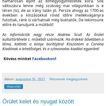
hamarosan eljött az elmegyógyintézetek kora. Sok
változásra lenne még szükség mai világunkban is e
téren (is), de az irány talán jó. Persze ahogy az 1700-as
években a kínzásokkal rövid időre mellékvágányra
futottak, ránk is várhatnak még buktatók. De tekintsünk
előre és tanuljunk a múltból!
Az információk nagy része Andrew Scull: Az őrület
kultúrtörténete c. művéből származik. Ha érdekel bővebben a
téma, kattints a könyv borítójára! Köszönöm a Corvina
Kiadónak a lehetőséget, és a színvonalas kiadást egyaránt!
Kövess minket
Facebookon
!
dátum:
augusztus 31, 2017
Nincsenek megjegyzések:
Megosztás
Őrület kelet és nyugat között