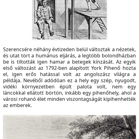
Szerencsére néhány évtizeden belül változtak a nézetek,
és utat tört a humánus eljárás, a legtöbb bolondházban
be is tiltották igen hamar a betegek kínzását. Az egyik
első változást az 1792-ben alapított York Pihenő hozta
el, igen erős hatással volt az angolszász világra a
példája. Nevéből adódóan ez a hely egy szép, nyugodt,
vidéki környezetben épült palota volt, nem egy
láncokkal ellátott börtön, inkább egy pihenőhely, ahol a
városi rohanó élet minden viszontagságát kipihenhették
az emberek.