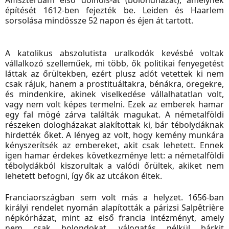
építését 1612-ben fejezték be. Leiden és Haarlem
sorsolása mindössze 52 napon és éjen át tartott.
A katolikus abszolutista uralkodók kevésbé voltak
vállalkozó szelleműek, mi több, ők politikai fenyegetést
láttak az őrültekben, ezért plusz adót vetettek ki nem
csak rájuk, hanem a prostituáltakra, bénákra, öregekre,
és mindenkire, akinek viselkedése vállalhatatlan volt,
vagy nem volt képes termelni. Ezek az emberek hamar
egy fal mögé zárva találták magukat. A németalföldi
részeken dologházakat alakítottak ki, bár tébolydáknak
hirdették őket. A lényeg az volt, hogy kemény munkára
kényszerítsék az embereket, akit csak lehetett. Ennek
igen hamar érdekes következménye lett: a németalföldi
tébolydákból kiszorultak a valódi őrültek, akiket nem
lehetett befogni, így ők az utcákon éltek.
Franciaországban sem volt más a helyzet. 1656-ban
királyi rendelet nyomán alapították a párizsi
Salpêtrière
népkórházat, mint az első francia intézményt, amely
nem csak bolondokat, válogatás nélkül bárkit