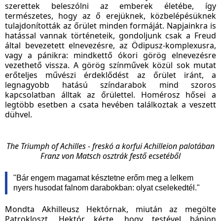
szerettek beleszólni az emberek életébe, így
természetes, hogy az ő erejüknek, közbelépésüknek
tulajdonították az őrület minden formáját. Napjainkra is
hatással vannak történeteik, gondoljunk csak a Freud
által bevezetett elnevezésre, az Ödipusz-komplexusra,
vagy a pánikra: mindkettő ókori görög elnevezésre
vezethető vissza. A görög színművek közül sok mutat
erőteljes művészi érdeklődést az őrület iránt, a
legnagyobb hatású színdarabok mind szoros
kapcsolatban álltak az őrülettel. Homérosz hősei a
legtöbb esetben a csata hevében találkoztak a veszett
dühvel.
The Triumph of Achilles - freskó a korfui Achilleion palotában
Franz von Matsch osztrák festő ecsetéből
"Bár engem magamat késztetne erőm meg a lelkem
nyers husodat falnom darabokban: olyat cselekedtél."
Mondta Akhilleusz Hektórnak, miután az megölte
Patrokloszt. Hektór kérte, hogy testével bánjon