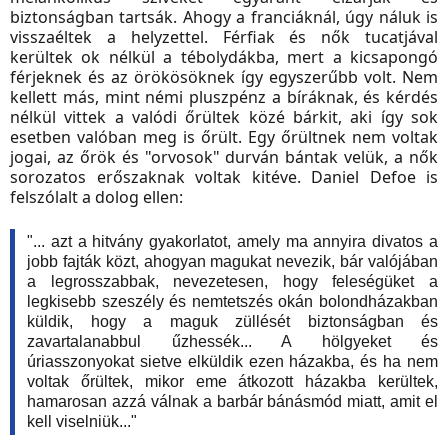
biztonságban tartsák. Ahogy a franciáknál, úgy náluk is
visszaéltek a helyzettel. Férfiak és nők tucatjával
kerültek ok nélkül a tébolydákba, mert a kicsapongó
férjeknek és az örökösöknek így egyszerűbb volt. Nem
kellett más, mint némi pluszpénz a bíráknak, és kérdés
nélkül vittek a valódi őrültek közé bárkit, aki így sok
esetben valóban meg is őrült. Egy őrültnek nem voltak
jogai, az őrök és "orvosok" durván bántak velük, a nők
sorozatos erőszaknak voltak kitéve. Daniel Defoe is
felszólalt a dolog ellen:
"... azt a hitvány gyakorlatot, amely ma annyira divatos a
jobb fajták közt, ahogyan magukat nevezik, bár valójában
a legrosszabbak, nevezetesen, hogy feleségüket a
legkisebb szeszély és nemtetszés okán bolondházakban
küldik, hogy a maguk züllését biztonságban és
zavartalanabbul űzhessék... A hölgyeket és
úriasszonyokat sietve elküldik ezen házakba, és ha nem
voltak őrültek, mikor eme átkozott házakba kerültek,
hamarosan azzá válnak a barbár bánásmód miatt, amit el
kell viselniük..."