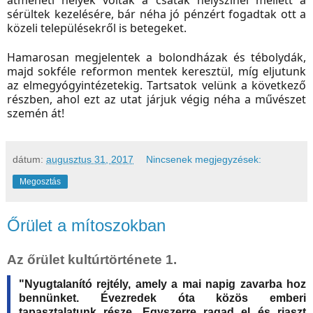
átmeneti helyek voltak a csaták helyszínei mellett a
sérültek kezelésére, bár néha jó pénzért fogadtak ott a
közeli településekről is betegeket.
Hamarosan megjelentek a bolondházak és tébolydák,
majd sokféle reformon mentek keresztül, míg eljutunk
az elmegyógyintézetekig. Tartsatok velünk a következő
részben, ahol ezt az utat járjuk végig néha a művészet
szemén át!
dátum:
augusztus 31, 2017
Nincsenek megjegyzések:
Megosztás
Őrület a mítoszokban
Az őrület kultúrtörténete 1.
"Nyugtalanító rejtély, amely a mai napig zavarba hoz
bennünket. Évezredek óta közös emberi
tapasztalatunk része. Egyszerre ragad el és riaszt