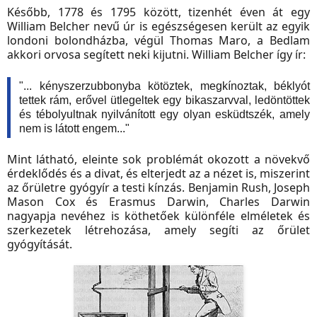
Később, 1778 és 1795 között, tizenhét éven át egy
William Belcher nevű úr is egészségesen került az egyik
londoni bolondházba, végül Thomas Maro, a Bedlam
akkori orvosa segített neki kijutni. William Belcher így ír:
"... kényszerzubbonyba kötöztek, megkínoztak, béklyót
tettek rám, erővel ütlegeltek egy bikaszarvval, ledöntöttek
és tébolyultnak nyilvánított egy olyan esküdtszék, amely
nem is látott engem..."
Mint látható, eleinte sok problémát okozott a növekvő
érdeklődés és a divat, és elterjedt az a nézet is, miszerint
az őrületre gyógyír a testi kínzás. Benjamin Rush, Joseph
Mason Cox és Erasmus Darwin, Charles Darwin
nagyapja nevéhez is köthetőek különféle elméletek és
szerkezetek létrehozása, amely segíti az őrület
gyógyítását.