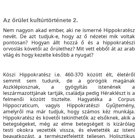
Az őrület kultúrtörténete 2.
Nem nagyon akad ember, aki ne ismerné Hippokratész
nevét. De azt tudjuk-e, hogy az ő nézetei mik voltak
pontosan? Hogyan állt hozzá ő és a hippokratészi
orvoslás követői az őrülethez? Mit vett ebből át az arab
világ és hogy kezelte később a nyugat?
Kószi Hippokratész i.e. 460-370 között élt, életéről
semmit sem tudunk, de a görögök magának
Aszklépiosznak, a gyógyítás istenének a
leszármazottjának tartják, családja pedig Héraklészt is a
felmenői között tisztelte. Hagyatéka a Corpus
Hippocraticum, vagyis Hippokratészi Gyűjtemény,
amelyről ma már tudjuk, hogy számos kéz munkája.
Hippokratész és követői tekinthetők az elsőknek, akik a
betegségeket, még az elme betegségeit is kizárólag
testi okokra vezették vissza, és elvetették az isteni
beavatkozást, a természetfelettit teljesen. Holisztikus