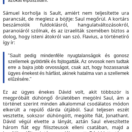
azokat elpusztítani."
Sámuel korholja is Sault, amiért nem teljesítette ura
parancsát, de meglesz a böjtje: Saul megőrül. A kortárs
beszámolók fuldoklásról, hangulatváltozásokról,
paranoiáról szólnak, és az izraeliták szemében biztos a
dolog, hogy isteni átokról van szó. Flavius, a történetíró
így ír:
"Sault pedig mindenféle nyugtalanságok és gonosz
szellemek gyötörték és fojtogatták. Az orvosok nem tudtak
erre a bajra jobb orvosságot, csak azt, hogy hozassanak
ügyes énekest és hárfást, akinek hatalma van a szellemek
elűzésére."
Ez az ügyes énekes Dávid volt, akit többször is
megpróbált dühöngő őrületében megölni Saul, ám a
történet szerint minden alkalommal csodálatos módon
elkerült a repülő dárda útjából. Saul teljesen eszét
vesztette, sokszor dühöngött, megölte fiát, Jonathant.
Dávid végül elvette a lányát, aztán Saul elveszítette
három fiát egy filiszteusok elleni csatában, majd a