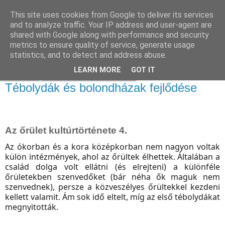
This site uses cookies from Google to deliver its services
and to analyze traffic. Your IP address and user-agent are
shared with Google along with performance and security
metrics to ensure quality of service, generate usage
statistics, and to detect and address abuse.
▼
LEARN MORE
GOT IT
2017. augusztus 31., csütörtök
Tébolydák és bolondházak fejlődése
Az őrület kultúrtörténete 4.
Az ókorban és a kora középkorban nem nagyon voltak
külön intézmények, ahol az őrültek élhettek. Általában a
család dolga volt ellátni (és elrejteni) a különféle
őrületekben szenvedőket (bár néha ők maguk nem
szenvednek), persze a közveszélyes őrültekkel kezdeni
kellett valamit. Ám sok idő eltelt, míg az első tébolydákat
megnyitották.