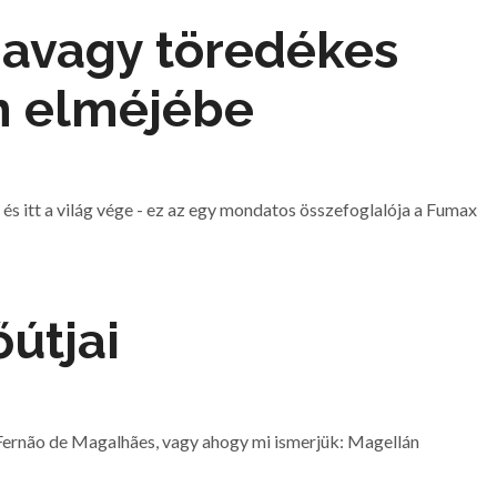
 avagy töredékes
n elméjébe
és itt a világ vége - ez az egy mondatos összefoglalója a Fumax
útjai
 Fernão de Magalhães, vagy ahogy mi ismerjük: Magellán