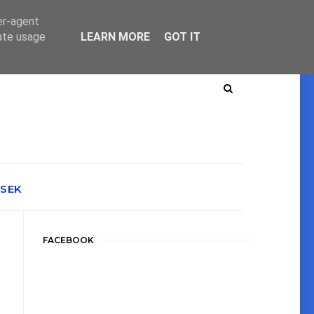
er-agent
rate usage
LEARN MORE
GOT IT
ÉSEK
FACEBOOK