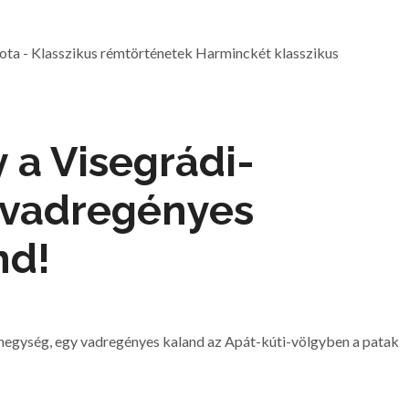
lota - Klasszikus rémtörténetek Harminckét klasszikus
y a Visegrádi-
 vadregényes
nd!
-hegység, egy vadregényes kaland az Apát-kúti-völgyben a patak