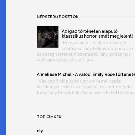
NÉPSZERŰ POSZTOK
Az igaz történeten alapuló
klasszikus horror ismét megjelent!
Könyvajánló - Jack Ketchum: A
szomszéd lány Felkavaró, undorító
és beteg történet A szomszéd lány, ami sajnos
valóságon alapszik, sőt: a va...
Anneliese Michel - A valódi Emily Rose történet
Van egy ördögűzési ügy, ami a mai napig
érzékenyen érinti az egyházat, és amibe végül a
fiatal lány bele is halt. Anneliese Michel történe..
TOP CÍMKÉK
diy