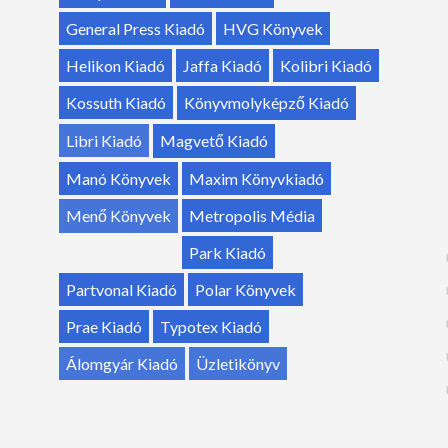
General Press Kiadó
HVG Könyvek
Helikon Kiadó
Jaffa Kiadó
Kolibri Kiadó
Kossuth Kiadó
Könyvmolyképző Kiadó
Libri Kiadó
Magvető Kiadó
Manó Könyvek
Maxim Könyvkiadó
Menő Könyvek
Metropolis Média
Park Kiadó
Partvonal Kiadó
Polar Könyvek
Prae Kiadó
Typotex Kiadó
Álomgyár Kiadó
Üzletikönyv