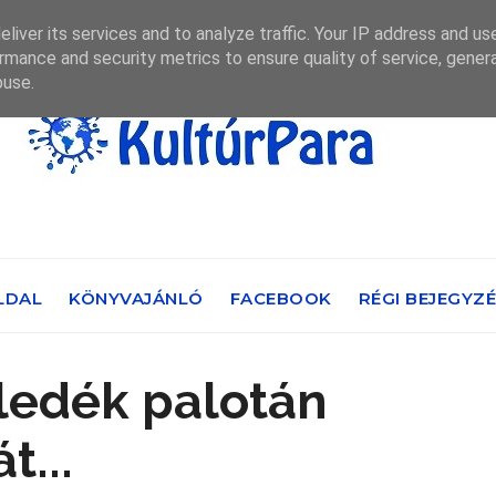
liver its services and to analyze traffic. Your IP address and us
rmance and security metrics to ensure quality of service, gene
buse.
LDAL
KÖNYVAJÁNLÓ
FACEBOOK
RÉGI BEJEGYZ
ledék palotán
t...