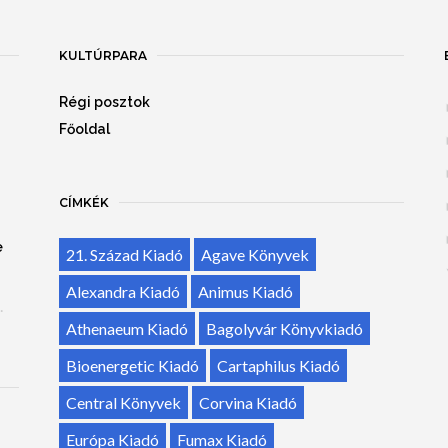
KULTÚRPARA
Régi posztok
Főoldal
CÍMKÉK
e
21. Század Kiadó
Agave Könyvek
Alexandra Kiadó
Animus Kiadó
.
Athenaeum Kiadó
Bagolyvár Könyvkiadó
Bioenergetic Kiadó
Cartaphilus Kiadó
Central Könyvek
Corvina Kiadó
Európa Kiadó
Fumax Kiadó