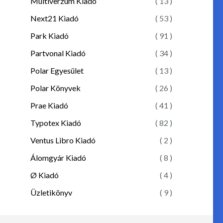
Multiverzum Kiadó
( 13 )
Next21 Kiadó
( 53 )
Park Kiadó
( 91 )
Partvonal Kiadó
( 34 )
Polar Egyesület
( 13 )
Polar Könyvek
( 26 )
Prae Kiadó
( 41 )
Typotex Kiadó
( 82 )
Ventus Libro Kiadó
( 2 )
Álomgyár Kiadó
( 8 )
Ø Kiadó
( 4 )
Üzletikönyv
( 9 )