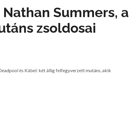
 Nathan Summers, a
táns zsoldosai
eadpool és Kábel: két állig felfegyverzett mutáns, akik