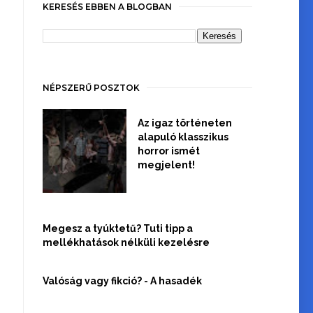
KERESÉS EBBEN A BLOGBAN
NÉPSZERŰ POSZTOK
Az igaz történeten
alapuló klasszikus
horror ismét
megjelent!
Megesz a tyúktetű? Tuti tipp a
mellékhatások nélküli kezelésre
Valóság vagy fikció? - A hasadék