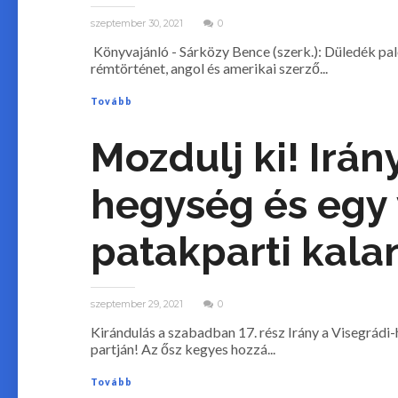
szeptember 30, 2021
0
Könyvajánló - Sárközy Bence (szerk.): Düledék pa
rémtörténet, angol és amerikai szerző...
Tovább
Mozdulj ki! Irán
hegység és egy
patakparti kala
szeptember 29, 2021
0
Kirándulás a szabadban 17. rész Irány a Visegrádi
partján! Az ősz kegyes hozzá...
Tovább