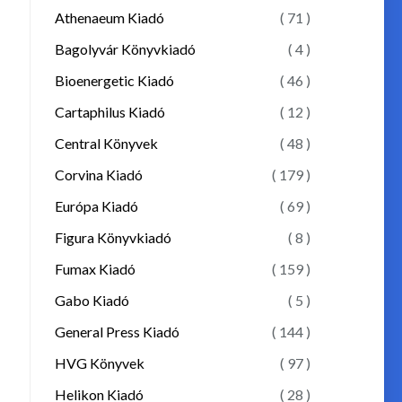
Athenaeum Kiadó
( 71 )
Bagolyvár Könyvkiadó
( 4 )
Bioenergetic Kiadó
( 46 )
Cartaphilus Kiadó
( 12 )
Central Könyvek
( 48 )
Corvina Kiadó
( 179 )
Európa Kiadó
( 69 )
Figura Könyvkiadó
( 8 )
Fumax Kiadó
( 159 )
Gabo Kiadó
( 5 )
General Press Kiadó
( 144 )
HVG Könyvek
( 97 )
Helikon Kiadó
( 28 )