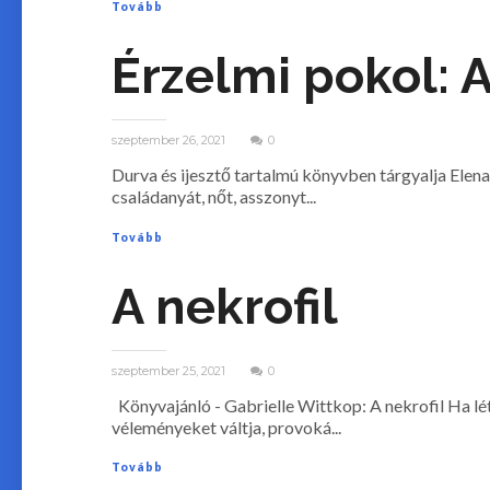
Tovább
Érzelmi pokol: 
szeptember 26, 2021
0
Durva és ijesztő tartalmú könyvben tárgyalja Elena
családanyát, nőt, asszonyt...
Tovább
A nekrofil
szeptember 25, 2021
0
Könyvajánló - Gabrielle Wittkop: A nekrofil Ha ​lé
véleményeket váltja, provoká...
Tovább