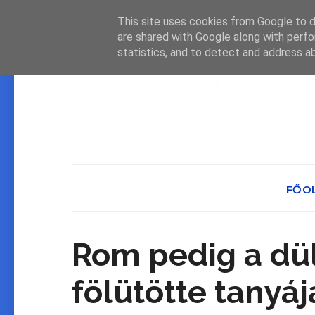
This site uses cookies from Google to de
are shared with Google along with perfo
statistics, and to detect and address a
FŐO
Rom pedig a dü
fölütötte tanyájá