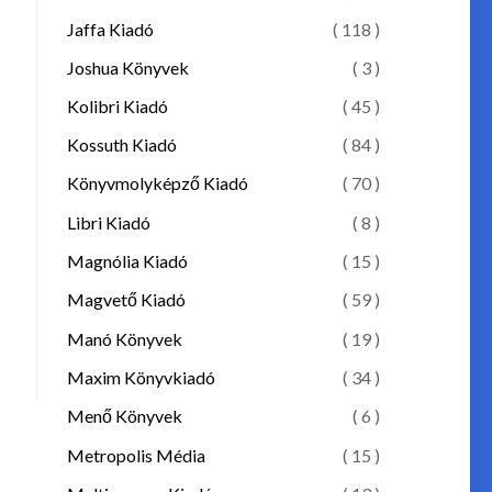
Jaffa Kiadó
( 118 )
Joshua Könyvek
( 3 )
Kolibri Kiadó
( 45 )
Kossuth Kiadó
( 84 )
Könyvmolyképző Kiadó
( 70 )
Libri Kiadó
( 8 )
Magnólia Kiadó
( 15 )
Magvető Kiadó
( 59 )
Manó Könyvek
( 19 )
Maxim Könyvkiadó
( 34 )
Menő Könyvek
( 6 )
Metropolis Média
( 15 )