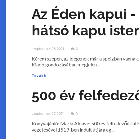
Az Éden kapui -
hátsó kapu iste
szeptember 28, 2021
0
Kérem szépen, az idegenek már a speizban vannak, 
Kiadó gondozásában megjelen...
Tovább
500 év felfedező
szeptember 27, 2021
0
Könyvajánló: María Aldave: 500 év felfedezőútjai
vezetésével 1519-ben indult útjára eg...