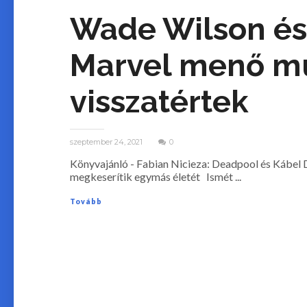
Wade Wilson és
Marvel menő mu
visszatértek
szeptember 24, 2021
0
Könyvajánló - Fabian Nicieza: Deadpool és Kábel D
megkeserítik egymás életét Ismét ...
Tovább