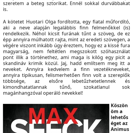
szeretem a beteg sztorikat. Ennél sokkal durvábbakat
is.
A kötetet Huotari Olga fordította, egy fiatal műfordító,
aki a neve alapján legalábbis finn felmenőkkel (is)
rendelkezik. Néhol kicsit furának tűnt a szöveg, de ez
épp annyira múlhatott rajta, mint az eredeti szövegen, a
végére viszont inkább úgy éreztem, hogy ez a kissé fura
magyarság, nem feltétlen megszokott szóhasználat
pont illik a történethez, ami maga is kilóg egy picit a
skandináv krimik közül. Jaj, hadd említsem meg itt a
neveket. Annyira kedvelem a finn vezetékneveket,
annyira tipikusan, felismerhetően finn volt a szereplők
többsége, az elsőre lebetűzhetetlennek és
kimondhatatlannak tűnő, szokatlanul sok
magánhangzóval operáló nevekkel!
Köszön
öm a
lehetős
éget az
Animus