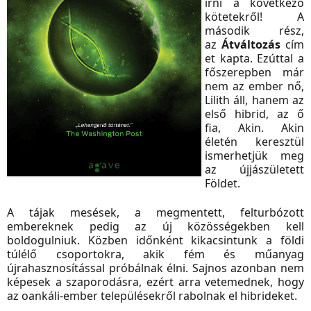
írni a következő
kötetekről! A
második rész,
az
Átváltozás
cím
et kapta. Ezúttal a
főszerepben már
nem az ember nő,
Lilith áll, hanem az
első hibrid, az ő
fia, Akin. Akin
életén keresztül
ismerhetjük meg
az újjászületett
Földet.
A tájak mesések, a megmentett, felturbózott
embereknek pedig az új közösségekben kell
boldogulniuk. Közben időnként kikacsintunk a földi
túlélő csoportokra, akik fém és műanyag
újrahasznosítással próbálnak élni. Sajnos azonban nem
képesek a szaporodásra, ezért arra vetemednek, hogy
az oankáli-ember településekről rabolnak el hibrideket.