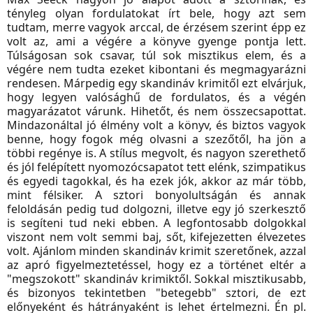
tényleg olyan fordulatokat írt bele, hogy azt sem
tudtam, merre vagyok arccal, de érzésem szerint épp ez
volt az, ami a végére a könyve gyenge pontja lett.
Túlságosan sok csavar, túl sok misztikus elem, és a
végére nem tudta ezeket kibontani és megmagyarázni
rendesen. Márpedig egy skandináv krimitől ezt elvárjuk,
hogy legyen valósághű de fordulatos, és a végén
magyarázatot várunk. Hihetőt, és nem összecsapottat.
Mindazonáltal jó élmény volt a könyv, és biztos vagyok
benne, hogy fogok még olvasni a szezőtől, ha jön a
többi regénye is. A stílus megvolt, és nagyon szerethető
és jól felépített nyomozócsapatot tett elénk, szimpatikus
és egyedi tagokkal, és ha ezek jók, akkor az már több,
mint félsiker. A sztori bonyolultságán és annak
feloldásán pedig tud dolgozni, illetve egy jó szerkesztő
is segíteni tud neki ebben. A legfontosabb dolgokkal
viszont nem volt semmi baj, sőt, kifejezetten élvezetes
volt. Ajánlom minden skandináv krimit szeretőnek, azzal
az apró figyelmeztetéssel, hogy ez a történet eltér a
"megszokott" skandináv krimiktől. Sokkal misztikusabb,
és bizonyos tekintetben "betegebb" sztori, de ezt
előnyeként és hátrányaként is lehet értelmezni. Én pl.