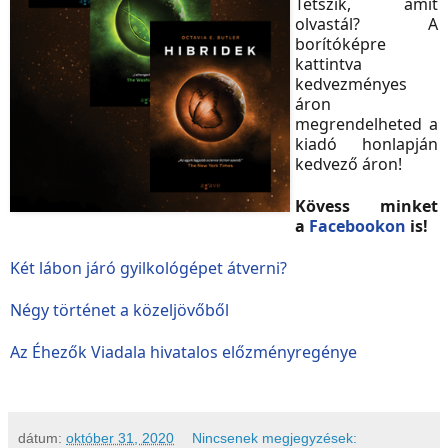
Tetszik, amit
olvastál? A
borítóképre
kattintva
kedvezményes
áron
megrendelheted a
kiadó honlapján
kedvező áron!
Kövess minket
a
Facebookon
is!
Két lábon járó gyilkológépet átverni?
Négy történet a közeljövőből
Az Éhezők Viadala hivatalos előzményregénye
dátum:
október 31, 2020
Nincsenek megjegyzések: