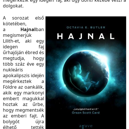
megérkezik egy idegen faj, aki úgy dönti kezébe veszi a
dolgokat.
A sorozat első
kötetében,
a
Hajnal
ban
megismerjük
Lilith-et, aki egy
idegen faj
űrhajóján ébred és
megtudja, hogy
több száz éve egy
nukleáris
apokalipszis idején
megérkeztek a
Földre az oankálik,
akik egy markonyi
embert magukkal
hoztak az űrbe,
hogy megmentsék
az emberi fajt. A
bolygót újra
élhető tették