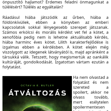
önpusztító hajlamot? Érdemes feladni önmagunkat a
túlélésért? Túlélés az egyáltalán?
Ráadásul hiába játszódik az űrben, hiába a
földönkívüliek, ebben a könyvben az emberi
kapcsolatok sokkal lényegesebb szerepet játszanak.
Számos erkölcsi és morális kérdést vet fel a kötet, a
xenofóbia pedig nem is lehetne aktuálisabb kérdés,
hiába harminc éves kötet. Lilith karakterfejlődése is
izgalmas ebben a kérdésben. A kötet elején még
viszolygott az idegenek látványától is, majd apránként a
társukká válik. Tetszett, hogy megismertük az oankálik
kultúráját, gondolkodását. Izgatottan vártam ezután a
folytatást.
Ha nem olvastad a
folyatást és nem
szereted a
spoilert, akkor ne
olvass tovább,
mert esélytelen
spoilermentesen