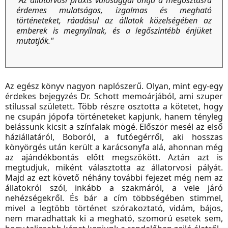
"Az állatorvosi praxis valósággal ontja a megosztásra
érdemes mulatságos, izgalmas és megható
történeteket, ráadásul az állatok közelségében az
emberek is megnyílnak, és a legőszintébb énjüket
mutatják."
Az egész könyv nagyon naplószerű. Olyan, mint egy-egy
érdekes bejegyzés Dr. Schott memoárjából, ami szuper
stílussal született. Több részre osztotta a kötetet, hogy
ne csupán jópofa történeteket kapjunk, hanem tényleg
belássunk kicsit a színfalak mögé. Először mesél az első
háziállatáról, Boboról, a futóegérről, aki hosszas
könyörgés után került a karácsonyfa alá, ahonnan még
az ajándékbontás előtt megszökött. Aztán azt is
megtudjuk, miként választotta az állatorvosi pályát.
Majd az ezt követő néhány további fejezet még nem az
állatokról szól, inkább a szakmáról, a vele járó
nehézségekről. És bár a cím többségében stimmel,
mivel a legtöbb történet szórakoztató, vidám, bájos,
nem maradhattak ki a megható, szomorú esetek sem,