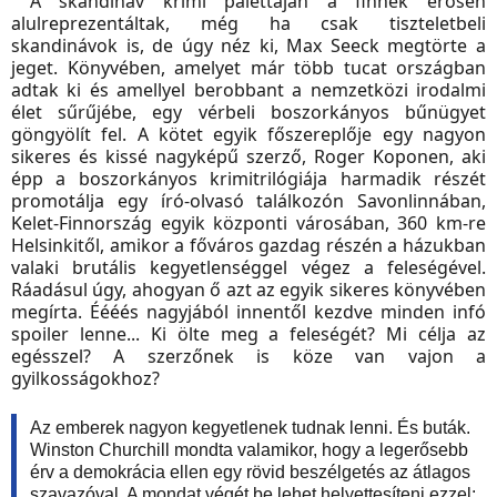
A skandináv krimi palettáján a finnek erősen
alulreprezentáltak, még ha csak tiszteletbeli
skandinávok is, de úgy néz ki, Max Seeck megtörte a
jeget. Könyvében, amelyet már több tucat országban
adtak ki és amellyel berobbant a nemzetközi irodalmi
élet sűrűjébe, egy vérbeli boszorkányos bűnügyet
göngyölít fel. A kötet egyik főszereplője egy nagyon
sikeres és kissé nagyképű szerző, Roger Koponen, aki
épp a boszorkányos krimitrilógiája harmadik részét
promotálja egy író-olvasó találkozón Savonlinnában,
Kelet-Finnország egyik központi városában, 360 km-re
Helsinkitől, amikor a főváros gazdag részén a házukban
valaki brutális kegyetlenséggel végez a feleségével.
Ráadásul úgy, ahogyan ő azt az egyik sikeres könyvében
megírta. Éééés nagyjából innentől kezdve minden infó
spoiler lenne... Ki ölte meg a feleségét? Mi célja az
egésszel? A szerzőnek is köze van vajon a
gyilkosságokhoz?
Az emberek nagyon kegyetlenek tudnak lenni. És buták.
Winston Churchill mondta valamikor, hogy a legerősebb
érv a demokrácia ellen egy rövid beszélgetés az átlagos
szavazóval. A mondat végét be lehet helyettesíteni ezzel: