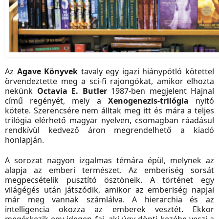
Az
Agave Könyvek
tavaly egy igazi hiánypótló kötettel
örvendeztette meg a sci-fi rajongókat, amikor elhozta
nekünk
Octavia E. Butler
1987-ben megjelent Hajnal
című regényét, mely a
Xenogenezis-trilógia
nyitó
kötete. Szerencsére nem álltak meg itt és mára a teljes
trilógia elérhető magyar nyelven, csomagban ráadásul
rendkívül kedvező áron megrendelhető a kiadó
honlapján.
A sorozat nagyon izgalmas témára épül, melynek az
alapja az emberi természet. Az emberiség sorsát
megpecsételik pusztító ösztöneik. A történet egy
világégés után játszódik, amikor az emberiség napjai
már meg vannak számlálva. A hierarchia és az
intelligencia okozza az emberek vesztét. Ekkor