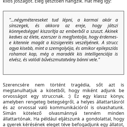
kilós jószágot. Elég ijesztően hangzik. Hát még így:
"...négymétereseket tud lépni, a karmai akár a
sínszegek, és akkora az ereje, hogy játszi
könnyedséggel kiszorítja az emberből a szuszt. Akinek
kedves az élete, ezerszer is megfontolja, hogy érdemes-
e kitennie magát a kizsigerelés veszélyének. A strucc
agya kisebb, mint a szemgolyója, és amikor epilepsziás
rohamot kap, még a maradék kis intelligenciája is
elvész, és valódi bűvészmutatvány bánni vele."
Szerencsére nem történt tragédia, sőt azt is
megtanulhatjuk a kötetből, hogy miként adjunk be
orvosságot egy struccnak. :) Ez egy klassz könyv,
amelyben rengeteg betegségről, a helyes állattartásról
és az orvossal való kommunikációról is olvashatunk.
Simán kötelező olvasmánnyá tenném minden
állattartónak. Ha például eljátszunk a gondolattal, hogy
a gyerek kérésének eleget téve befogadjunk egy állatot,