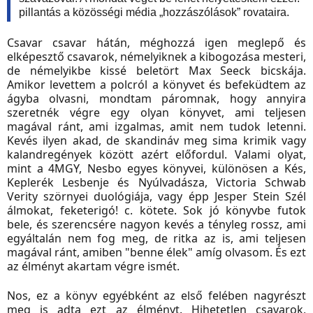
pillantás a közösségi média „hozzászólások” rovataira.
Csavar csavar hátán, méghozzá igen meglepő és
elképesztő csavarok, némelyiknek a kibogozása mesteri,
de némelyikbe kissé beletört Max Seeck bicskája.
Amikor levettem a polcról a könyvet és befeküdtem az
ágyba olvasni, mondtam páromnak, hogy annyira
szeretnék végre egy olyan könyvet, ami teljesen
magával ránt, ami izgalmas, amit nem tudok letenni.
Kevés ilyen akad, de skandináv meg sima krimik vagy
kalandregények között azért előfordul. Valami olyat,
mint a 4MGY, Nesbo egyes könyvei, különösen a Kés,
Keplerék Lesbenje és Nyúlvadásza, Victoria Schwab
Verity szörnyei duológiája, vagy épp Jesper Stein Szél
álmokat, feketerigó! c. kötete. Sok jó könyvbe futok
bele, és szerencsére nagyon kevés a tényleg rossz, ami
egyáltalán nem fog meg, de ritka az is, ami teljesen
magával ránt, amiben "benne élek" amíg olvasom. És ezt
az élményt akartam végre ismét.
Nos, ez a könyv egyébként az első felében nagyrészt
meg is adta ezt az élményt. Hihetetlen csavarok,