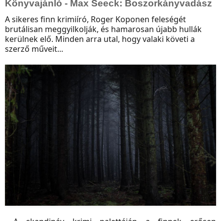
Könyvajánló - Max Seeck: Boszorkányvadász
A sikeres finn krimiíró, Roger Koponen feleségét
brutálisan meggyilkolják, és hamarosan újabb hullák
kerülnek elő. Minden arra utal, hogy valaki követi a
szerző műveit...