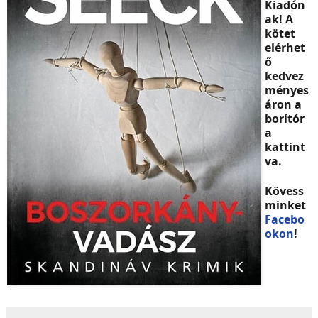
Kiadón
ak! A
kötet
elérhet
ő
kedvez
ményes
áron a
borítór
a
kattint
va.
Kövess
minket
Facebo
okon
!