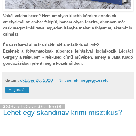
Voltál valaha beteg? Nem amolyan kisebb kórokra gondolok,
amelyekből az ember felépül, hanem olyan igazira, ahonnan már
csak megszámláltatva, egyetlen irányba mehet a folyamat, akármit is
csinálsz.
És veszítettél el már valakit, aki a másik feled volt?
Ezeknek a folyamatoknak tűpontos leírásával foglalkozik Légrádi
Gergely a Nélkülem - Nélküled című művében, amely a Jaffa Kiadó
gondozásában jelent meg a közelmúltban.
dátum:
október 28, 2020
Nincsenek megjegyzések:
Megosztás
2020. október 26., hétfő
Lehet egy skandináv krimi misztikus?