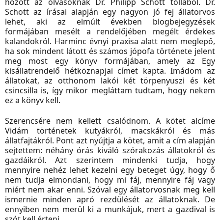
hozott az olvasóknak Dr. Philipp Schott tollából. Dr.
Schott az írásai alapján egy nagyon jó fej állatorvos
lehet, aki az elmúlt években blogbejegyzések
formájában mesélt a rendelőjében megélt érdekes
kalandokról. Harminc évnyi praxisa alatt nem meglepő,
ha sok mindent látott és számos jópofa története jelent
meg most egy könyv formájában, amely az Egy
kisállatrendelő hétköznapjai címet kapta. Imádom az
állatokat, az otthonom lakói két törpenyuszi és két
csincsilla is, így mikor megláttam tudtam, hogy nekem
ez a könyv kell.
Szerencsére nem kellett csalódnom. A kötet alcíme
Vidám történetek kutyákról, macskákról és más
állatfajtákról. Pont azt nyújtja a kötet, amit a cím alapján
sejtettem: néhány órás kiváló szórakozás állatokról és
gazdáikról. Azt szerintem mindenki tudja, hogy
mennyire nehéz lehet kezelni egy beteget úgy, hogy ő
nem tudja elmondani, hogy mi fáj, mennyire fáj vagy
miért nem akar enni. Szóval egy állatorvosnak meg kell
ismernie minden apró rezdülését az állatoknak. De
ennyiben nem merül ki a munkájuk, mert a gazdival is
szót kell érteni.