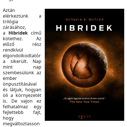
Aztán
elérkeztünk a
trilógia
zárásához,
a
Hibridek
című
kötethez. Az
előző rész
rendkívül
elgondolkodtatór
a sikerült. Nap
mint nap
szembesülünk az
ember
önpusztításával
és látjuk, hogyan
öli a környezetét
is. De vajon ez
felhatalmaz egy
fejlettebb fajt,
hogy
megváltoztasson