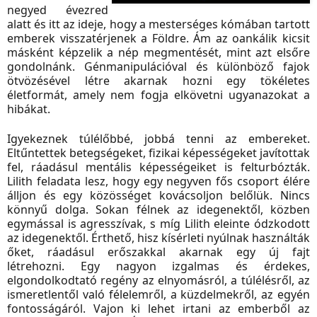
negyed évezred
alatt és itt az ideje, hogy a mesterséges kómában tartott
emberek visszatérjenek a Földre. Ám az oankálik kicsit
másként képzelik a nép megmentését, mint azt elsőre
gondolnánk. Génmanipulációval és különböző fajok
ötvözésével létre akarnak hozni egy tökéletes
életformát, amely nem fogja elkövetni ugyanazokat a
hibákat.
Igyekeznek túlélőbbé, jobbá tenni az embereket.
Eltűntettek betegségeket, fizikai képességeket javítottak
fel, ráadásul mentális képességeiket is felturbózták.
Lilith feladata lesz, hogy egy negyven fős csoport élére
álljon és egy közösséget kovácsoljon belőlük. Nincs
könnyű dolga. Sokan félnek az idegenektől, közben
egymással is agresszívak, s míg Lilith eleinte ódzkodott
az idegenektől. Érthető, hisz kísérleti nyúlnak használták
őket, ráadásul erőszakkal akarnak egy új fajt
létrehozni.
Egy nagyon izgalmas és érdekes,
elgondolkodtató regény az elnyomásról, a túlélésről, az
ismeretlentől való félelemről, a küzdelmekről, az egyén
fontosságáról. Vajon ki lehet irtani az emberből az