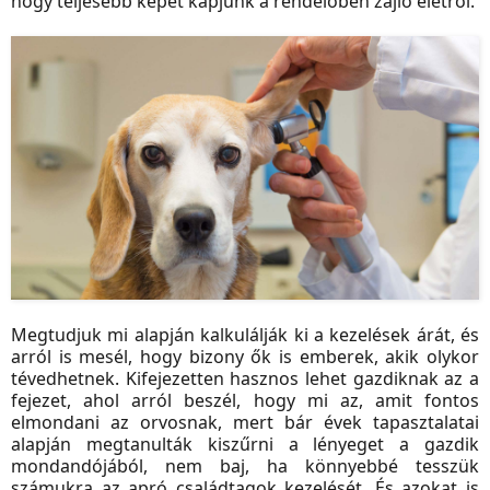
hogy teljesebb képet kapjunk a rendelőben zajló életről.
Megtudjuk mi alapján kalkulálják ki a kezelések árát, és
arról is mesél, hogy bizony ők is emberek, akik olykor
tévedhetnek. Kifejezetten hasznos lehet gazdiknak az a
fejezet, ahol arról beszél, hogy mi az, amit fontos
elmondani az orvosnak, mert bár évek tapasztalatai
alapján megtanulták kiszűrni a lényeget a gazdik
mondandójából, nem baj, ha könnyebbé tesszük
számukra az apró családtagok kezelését. És azokat is