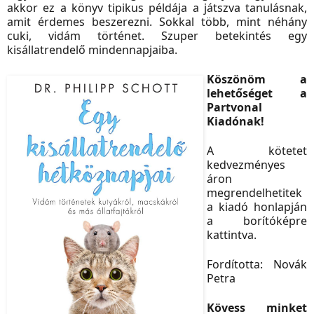
akkor ez a könyv tipikus példája a játszva tanulásnak,
amit érdemes beszerezni. Sokkal több, mint néhány
cuki, vidám történet. Szuper betekintés egy
kisállatrendelő mindennapjaiba.
Köszönöm a
lehetőséget a
Partvonal
Kiadónak!
A kötetet
kedvezményes
áron
megrendelhetitek
a kiadó honlapján
a borítóképre
kattintva.
Fordította: Novák
Petra
Kövess minket