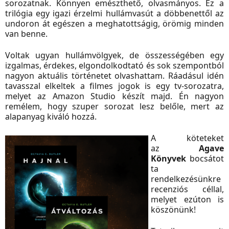
sorozatnak. Könnyen emészthető, olvasmányos. Ez a
trilógia egy igazi érzelmi hullámvasút a döbbenettől az
undoron át egészen a meghatottságig, örömig minden
van benne.
Voltak ugyan hullámvölgyek, de összességében egy
izgalmas, érdekes, elgondolkodtató és sok szempontból
nagyon aktuális történetet olvashattam. Ráadásul idén
tavasszal elkeltek a filmes jogok is egy tv-sorozatra,
melyet az Amazon Studio készít majd. Én nagyon
remélem, hogy szuper sorozat lesz belőle, mert az
alapanyag kiváló hozzá.
A köteteket
az
Agave
Könyvek
bocsátot
ta
rendelkezésünkre
recenziós céllal,
melyet ezúton is
köszönünk!