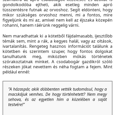
gondolkodóba ejtheti, akik esetleg minden apró
tüsszentésre futnak az orvoshoz. Segít eldönteni, hogy
mikor szükséges orvoshoz menni, mi a fontos, mire
figyeljünk és mi az, amivel nem kell az éjszaka közepén
rohanni, hanem ráérünk reggelig várni.
Nem maradhattak ki a kötetből fájdalmasabb, ijesztőbb
témák sem, mint a rák, a kegyes halál, vagy az oltások,
ivartalanítás. Rengeteg hasznos információt találunk a
kötetben és szerintem szuper, hogy fontos dolgokat
tanulhatunk meg, miközben mókás történetek
szórakoztatnak minket. A csodabogár gazdikról szóló
részeken jókat nevettem és néha fogtam a fejem. Mint
például ennél:
"A házaspár, akik döbbenten vették tudomásul, hogy a
macskájuk vemhes.
De hogy történhetett? Nem megy
sehova, és az egyetlen hím a közelében a saját
testvére!
"