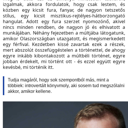
izgalmak, akkora fordulatok, hogy csak lestem, és
közben egy kicsit fura, fanyar, de nagyon tetszetős
stílus, egy kicsit misztikus-rejtélyes-hátborzongató
hangulat. Adott egy fura szerzet nyomozónő, akivel
nincs minden rendben, de nagyon jó és elhivatott a
munkájában. Néhány fejezetben a múltjába látogatunk,
amikor Olaszországban utazgatott, és megismerkedett
egy férfival. Kezdetben kissé zavartak ezek a részek,
mert abszolút összefüggéstelen a történettel, de ahogy
egyre inkább kibontakozott a múltbéli történet, egyre
jobban érdekelt, mi történt ott - és ezzel együtt egyre
kevésbé, mi történik itt.
Tudja magáról, hogy sok szempontból más, mint a
többiek: introvertált könyvmoly, aki sosem tud megszólalni
akkor, amikor kellene.