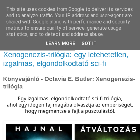
This site uses cookies from Google to deliver its services
and to analyze traffic. Your IP address and user-agent are
shared with Google along with performance and security
metrics to ensure quality of service, generate usage
statistics, and to detect and address abuse.
▼
LEARN MORE
GOT IT
2020. október 31., szombat
Xenogenezis-trilógia: egy letehetetlen,
izgalmas, elgondolkodtató sci-fi
Könyvajánló - Octavia E. Butler: Xenogenezis-
trilógia
Egy izgalmas, elgondolkodtató sci-fi trilógia,
ahol egy idegen faj magába olvasztja az emberiséget,
hogy megmentse a fajt a pusztulástól.