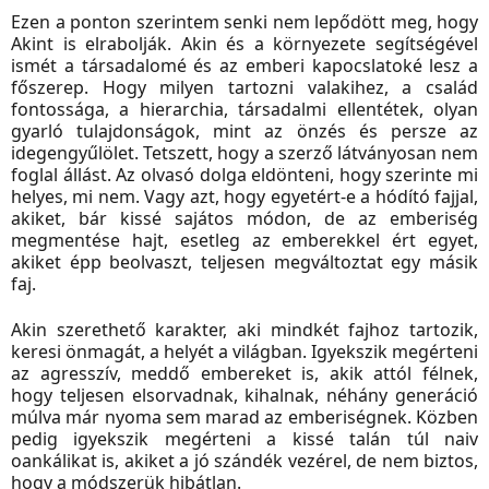
Ezen a ponton szerintem senki nem lepődött meg, hogy
Akint is elrabolják. Akin és a környezete segítségével
ismét a társadalomé és az emberi kapocslatoké lesz a
főszerep. Hogy milyen tartozni valakihez, a család
fontossága, a hierarchia, társadalmi ellentétek, olyan
gyarló tulajdonságok, mint az önzés és persze az
idegengyűlölet. Tetszett, hogy a szerző látványosan nem
foglal állást. Az olvasó dolga eldönteni, hogy szerinte mi
helyes, mi nem. Vagy azt, hogy egyetért-e a hódító fajjal,
akiket, bár kissé sajátos módon, de az emberiség
megmentése hajt, esetleg az emberekkel ért egyet,
akiket épp beolvaszt, teljesen megváltoztat egy másik
faj.
Akin szerethető karakter, aki mindkét fajhoz tartozik,
keresi önmagát, a helyét a világban. Igyekszik megérteni
az agresszív, meddő embereket is, akik attól félnek,
hogy teljesen elsorvadnak, kihalnak, néhány generáció
múlva már nyoma sem marad az emberiségnek. Közben
pedig igyekszik megérteni a kissé talán túl naiv
oankálikat is, akiket a jó szándék vezérel, de nem biztos,
hogy a módszerük hibátlan.