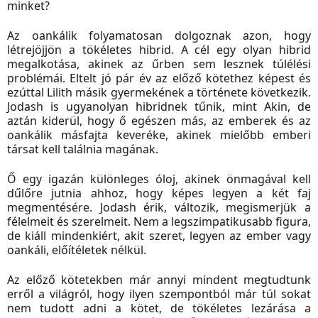
minket?
Az oankálik folyamatosan dolgoznak azon, hogy
létrejöjjön a tökéletes hibrid. A cél egy olyan hibrid
megalkotása, akinek az űrben sem lesznek túlélési
problémái. Eltelt jó pár év az előző kötethez képest és
ezúttal Lilith másik gyermekének a története következik.
Jodash is ugyanolyan hibridnek tűnik, mint Akin, de
aztán kiderül, hogy ő egészen más, az emberek és az
oankálik másfajta keveréke, akinek mielőbb emberi
társat kell találnia magának.
Ő egy igazán különleges óloj, akinek önmagával kell
dűlőre jutnia ahhoz, hogy képes legyen a két faj
megmentésére. Jodash érik, változik, megismerjük a
félelmeit és szerelmeit. Nem a legszimpatikusabb figura,
de kiáll mindenkiért, akit szeret, legyen az ember vagy
oankáli, előítéletek nélkül.
Az előző kötetekben már annyi mindent megtudtunk
erről a világról, hogy ilyen szempontból már túl sokat
nem tudott adni a kötet, de tökéletes lezárása a