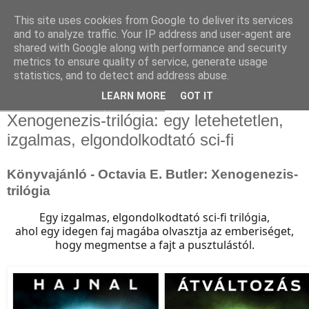
This site uses cookies from Google to deliver its services
and to analyze traffic. Your IP address and user-agent are
shared with Google along with performance and security
metrics to ensure quality of service, generate usage
statistics, and to detect and address abuse.
▼
LEARN MORE
GOT IT
2020. október 31., szombat
Xenogenezis-trilógia: egy letehetetlen,
izgalmas, elgondolkodtató sci-fi
Könyvajánló - Octavia E. Butler: Xenogenezis-
trilógia
Egy izgalmas, elgondolkodtató sci-fi trilógia,
ahol egy idegen faj magába olvasztja az emberiséget,
hogy megmentse a fajt a pusztulástól.