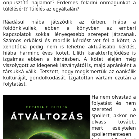
önpusztító hajlamot? Érdemes feladni önmagunkat a
túlélésért? Túlélés az egyáltalán?
Ráadásul hiába játszódik az űrben, hiába a
földönkívüliek, ebben a könyvben az emberi
kapcsolatok sokkal lényegesebb szerepet játszanak.
Számos erkölcsi és morális kérdést vet fel a kötet, a
xenofóbia pedig nem is lehetne aktuálisabb kérdés,
hiába harminc éves kötet. Lilith karakterfejlődése is
izgalmas ebben a kérdésben. A kötet elején még
viszolygott az idegenek látványától is, majd apránként a
társukká válik. Tetszett, hogy megismertük az oankálik
kultúráját, gondolkodását. Izgatottan vártam ezután a
folytatást.
Ha nem olvastad a
folyatást és nem
szereted a
spoilert, akkor ne
olvass tovább,
mert esélytelen
spoilermentesen