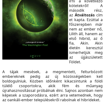
írni a következő
kötetekről! A
második rész,
az
Átváltozás
cím
et kapta. Ezúttal a
főszerepben már
nem az ember nő,
Lilith áll, hanem az
első hibrid, az ő
fia, Akin. Akin
életén keresztül
ismerhetjük meg
az újjászületett
Földet.
A tájak mesések, a megmentett, felturbózott
embereknek pedig az új közösségekben kell
boldogulniuk. Közben időnként kikacsintunk a földi
túlélő csoportokra, akik fém és műanyag
újrahasznosítással próbálnak élni. Sajnos azonban nem
képesek a szaporodásra, ezért arra vetemednek, hogy
az oankáli-ember településekről rabolnak el hibrideket.