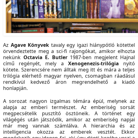
Az
Agave Könyvek
tavaly egy igazi hiánypótló kötettel
örvendeztette meg a sci-fi rajongókat, amikor elhozta
nekünk
Octavia E. Butler
1987-ben megjelent Hajnal
című regényét, mely a
Xenogenezis-trilógia
nyitó
kötete. Szerencsére nem álltak meg itt és mára a teljes
trilógia elérhető magyar nyelven, csomagban ráadásul
rendkívül kedvező áron megrendelhető a kiadó
honlapján.
A sorozat nagyon izgalmas témára épül, melynek az
alapja az emberi természet. Az emberiség sorsát
megpecsételik pusztító ösztöneik. A történet egy
világégés után játszódik, amikor az emberiség napjai
már meg vannak számlálva. A hierarchia és az
intelligencia okozza az emberek vesztét. Ekkor