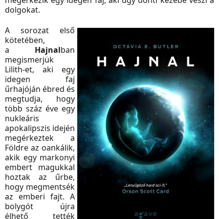
megérkezik egy idegen faj, aki úgy dönti kezébe veszi a
dolgokat.
A sorozat első
kötetében,
a
Hajnal
ban
megismerjük
Lilith-et, aki egy
idegen faj
űrhajóján ébred és
megtudja, hogy
több száz éve egy
nukleáris
apokalipszis idején
megérkeztek a
Földre az oankálik,
akik egy markonyi
embert magukkal
hoztak az űrbe,
hogy megmentsék
az emberi fajt. A
bolygót újra
élhető tették