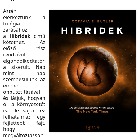
Aztán
elérkeztünk a
trilógia
zárásához,
a
Hibridek
című
kötethez. Az
előző rész
rendkívül
elgondolkodtatór
a sikerült. Nap
mint nap
szembesülünk az
ember
önpusztításával
és látjuk, hogyan
öli a környezetét
is. De vajon ez
felhatalmaz egy
fejlettebb fajt,
hogy
megváltoztasson