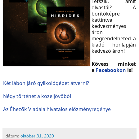
Tetszik, amit
olvastál? A
borítóképre
kattintva
kedvezményes
áron
megrendelheted a
kiadó honlapján
kedvező áron!
Kövess minket
a
Facebookon
is!
Két lábon járó gyilkológépet átverni?
Négy történet a közeljövőből
Az Éhezők Viadala hivatalos előzményregénye
dátum:
október 31, 2020