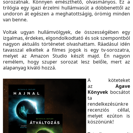
sorozatnak. Könnyen emészthető, olvasmányos. Ez a
trilógia egy igazi érzelmi hullámvasút a döbbenettől az
undoron át egészen a meghatottságig, örömig minden
van benne.
Voltak ugyan hullámvölgyek, de összességében egy
izgalmas, érdekes, elgondolkodtató és sok szempontból
nagyon aktuális történetet olvashattam. Ráadásul idén
tavasszal elkeltek a filmes jogok is egy tv-sorozatra,
melyet az Amazon Studio készít majd. Én nagyon
remélem, hogy szuper sorozat lesz belőle, mert az
alapanyag kiváló hozzá.
A köteteket
az
Agave
Könyvek
bocsátot
ta
rendelkezésünkre
recenziós céllal,
melyet ezúton is
köszönünk!