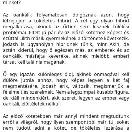
minket?
Az oankálik folyamatosan dolgoznak azon, hogy
létrejöjjön a tökéletes hibrid. A cél egy olyan hibrid
megalkotása, akinek az űrben sem lesznek túlélési
problémái. Eltelt jó pár év az előző kötethez képest és
ezúttal Lilith másik gyermekének a története következik.
Jodash is ugyanolyan hibridnek tűnik, mint Akin, de
aztán kiderül, hogy ő egészen más, az emberek és az
oankálik másfajta keveréke, akinek mielőbb emberi
társat kell találnia magának.
Ő egy igazán különleges óloj, akinek önmagával kell
dűlőre jutnia ahhoz, hogy képes legyen a két faj
megmentésére. Jodash érik, változik, megismerjük a
félelmeit és szerelmeit. Nem a legszimpatikusabb figura,
de kiáll mindenkiért, akit szeret, legyen az ember vagy
oankáli, előítéletek nélkül.
Az előző kötetekben már annyi mindent megtudtunk
erről a világról, hogy ilyen szempontból már túl sokat
nem tudott adni a kötet, de tökéletes lezárása a