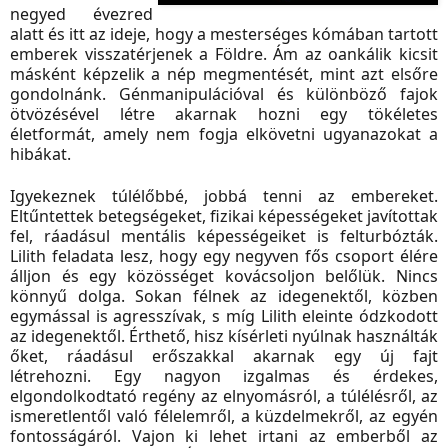
negyed évezred
alatt és itt az ideje, hogy a mesterséges kómában tartott
emberek visszatérjenek a Földre. Ám az oankálik kicsit
másként képzelik a nép megmentését, mint azt elsőre
gondolnánk. Génmanipulációval és különböző fajok
ötvözésével létre akarnak hozni egy tökéletes
életformát, amely nem fogja elkövetni ugyanazokat a
hibákat.
Igyekeznek túlélőbbé, jobbá tenni az embereket.
Eltűntettek betegségeket, fizikai képességeket javítottak
fel, ráadásul mentális képességeiket is felturbózták.
Lilith feladata lesz, hogy egy negyven fős csoport élére
álljon és egy közösséget kovácsoljon belőlük. Nincs
könnyű dolga. Sokan félnek az idegenektől, közben
egymással is agresszívak, s míg Lilith eleinte ódzkodott
az idegenektől. Érthető, hisz kísérleti nyúlnak használták
őket, ráadásul erőszakkal akarnak egy új fajt
létrehozni.
Egy nagyon izgalmas és érdekes,
elgondolkodtató regény az elnyomásról, a túlélésről, az
ismeretlentől való félelemről, a küzdelmekről, az egyén
fontosságáról. Vajon ki lehet irtani az emberből az