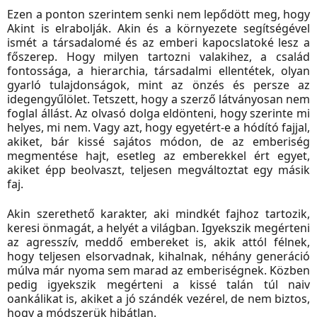
Ezen a ponton szerintem senki nem lepődött meg, hogy
Akint is elrabolják. Akin és a környezete segítségével
ismét a társadalomé és az emberi kapocslatoké lesz a
főszerep. Hogy milyen tartozni valakihez, a család
fontossága, a hierarchia, társadalmi ellentétek, olyan
gyarló tulajdonságok, mint az önzés és persze az
idegengyűlölet. Tetszett, hogy a szerző látványosan nem
foglal állást. Az olvasó dolga eldönteni, hogy szerinte mi
helyes, mi nem. Vagy azt, hogy egyetért-e a hódító fajjal,
akiket, bár kissé sajátos módon, de az emberiség
megmentése hajt, esetleg az emberekkel ért egyet,
akiket épp beolvaszt, teljesen megváltoztat egy másik
faj.
Akin szerethető karakter, aki mindkét fajhoz tartozik,
keresi önmagát, a helyét a világban. Igyekszik megérteni
az agresszív, meddő embereket is, akik attól félnek,
hogy teljesen elsorvadnak, kihalnak, néhány generáció
múlva már nyoma sem marad az emberiségnek. Közben
pedig igyekszik megérteni a kissé talán túl naiv
oankálikat is, akiket a jó szándék vezérel, de nem biztos,
hogy a módszerük hibátlan.