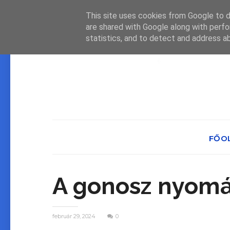
This site uses cookies from Google to de
are shared with Google along with perfo
statistics, and to detect and address a
FŐO
A ​gonosz nyom
február 29, 2024
0