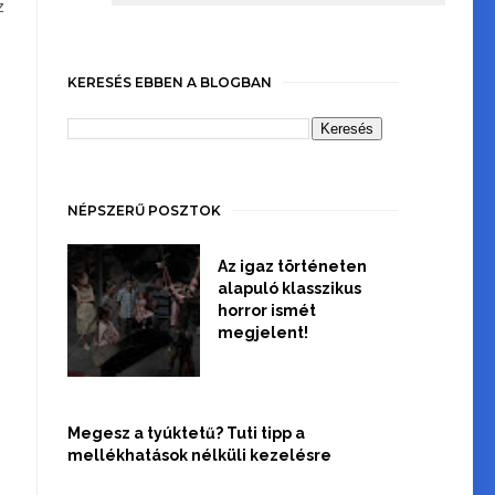
z
KERESÉS EBBEN A BLOGBAN
NÉPSZERŰ POSZTOK
Az igaz történeten
alapuló klasszikus
horror ismét
megjelent!
Megesz a tyúktetű? Tuti tipp a
mellékhatások nélküli kezelésre