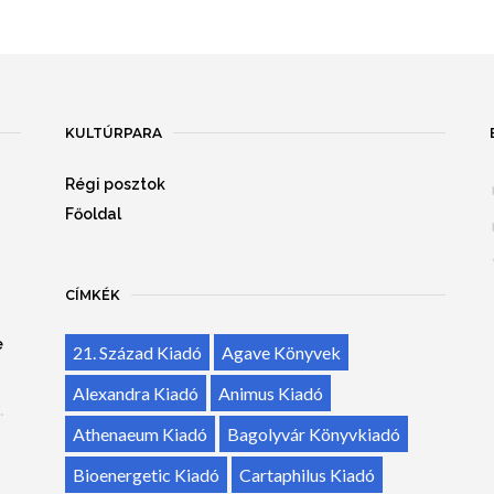
KULTÚRPARA
Régi posztok
Főoldal
CÍMKÉK
e
21. Század Kiadó
Agave Könyvek
Alexandra Kiadó
Animus Kiadó
.
Athenaeum Kiadó
Bagolyvár Könyvkiadó
Bioenergetic Kiadó
Cartaphilus Kiadó