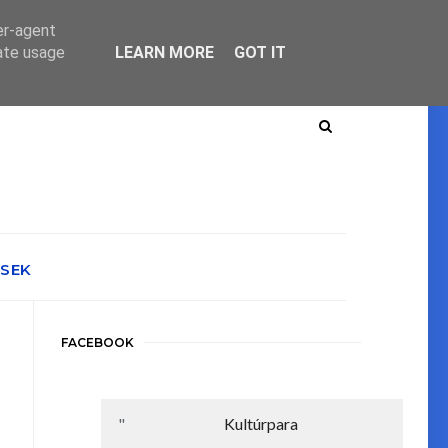
er-agent
rate usage
LEARN MORE
GOT IT
ÉSEK
FACEBOOK
Kultúrpara