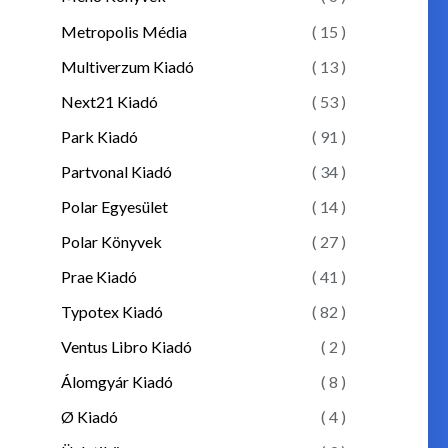
Metropolis Média
( 15 )
Multiverzum Kiadó
( 13 )
Next21 Kiadó
( 53 )
Park Kiadó
( 91 )
Partvonal Kiadó
( 34 )
Polar Egyesület
( 14 )
Polar Könyvek
( 27 )
Prae Kiadó
( 41 )
Typotex Kiadó
( 82 )
Ventus Libro Kiadó
( 2 )
Álomgyár Kiadó
( 8 )
Ø Kiadó
( 4 )