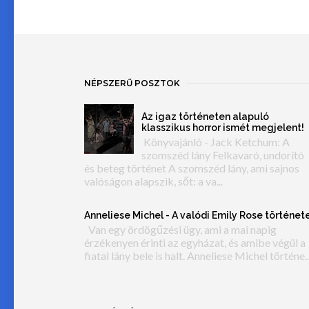
NÉPSZERŰ POSZTOK
Az igaz történeten alapuló
klasszikus horror ismét megjelent!
Könyvajánló - Jack Ketchum: A
szomszéd lány Felkavaró, undorító
és beteg történet A szomszéd lány, ami sajnos
valóságon alapszik, sőt: a va...
Anneliese Michel - A valódi Emily Rose történet
Van egy ördögűzési ügy, ami a mai napig
érzékenyen érinti az egyházat, és amibe végül a
fiatal lány bele is halt. Anneliese Michel történe..