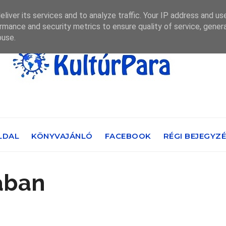
liver its services and to analyze traffic. Your IP address and us
rmance and security metrics to ensure quality of service, gene
buse.
LDAL
KÖNYVAJÁNLÓ
FACEBOOK
RÉGI BEJEGYZ
ában