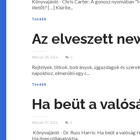
Könyvajánló - Chris Carter: A ​gonosz nyomában "H
illetőt? […] Kiüríte...
Tovább
Az elveszett ne
február 28, 2024
0
Rejtélyek, titkok, botrányok, újgazdagok és szerel
napokhoz, elmerülni egy c...
Tovább
Ha beüt a valós
február 27, 2024
0
Könyvajánló - Dr. Russ Harris: Ha beüt a valóság H
Ha ​ilyen pillanatokba...