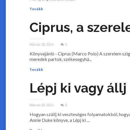
Tovább
Ciprus, a szere
február 26, 2024
0
Könyvajánló - Ciprus (Marco Polo) A szerelem szige
meredek partok, székesegyhá...
Tovább
Lépj ki vagy állj
február 25, 2024
0
Hogyan szállj ki veszteséges folyamatokból, hogyan
Annie Duke könyve, a Lépj ki ...