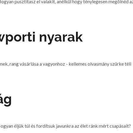
ogyan pusztítasz el valakit, anélkül hogy ténylegesen megölnéd a
wporti nyarak
mek, rang vásárlása a vagyonhoz - kellemes olvasmány szürke téli
ág
ogyan éljük túl és fordítsuk javunkra az élet ránk mért csapásait?