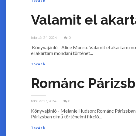
Tovább
Valamit el aka
február 24, 2024
0
Könyvajánló - Alice Munro: Valamit el akartam mo
el akartam mondani történet...
Tovább
Románc ​Párizs
február 23, 2024
0
Könyvajánló - Melanie Hudson: Románc ​Párizsban
Párizsban című történelmi fikció...
Tovább