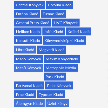
Central Könyvek
Corvina Kiadó
Európa Kiadó
Fumax Kiadó
General Press Kiadó
HVG Könyvek
Helikon Kiadó
Jaffa Kiadó
Kolibri Kiadó
Kossuth Kiadó
Könyvmolyképző Kiadó
Libri Kiadó
Magvető Kiadó
Manó Könyvek
Maxim Könyvkiadó
Menő Könyvek
Metropolis Média
Park Kiadó
Partvonal Kiadó
Polar Könyvek
Prae Kiadó
Typotex Kiadó
Álomgyár Kiadó
Üzletikönyv