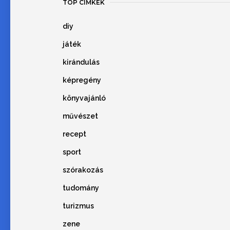
TOP CÍMKÉK
diy
játék
kirándulás
képregény
könyvajánló
művészet
recept
sport
szórakozás
tudomány
turizmus
zene