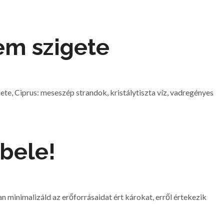
lem szigete
te, Ciprus: meseszép strandok, kristálytiszta víz, vadregényes
 bele!
 minimalizáld az erőforrásaidat ért károkat, erről értekezik