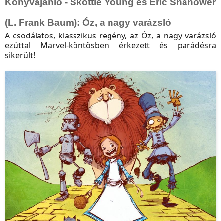
Könyvajánló - Skottie Young és Eric Shanower
(L. Frank Baum): Óz, a nagy varázsló
A csodálatos, klasszikus regény, az Óz, a nagy varázsló
ezúttal Marvel-köntösben érkezett és parádésra
sikerült!