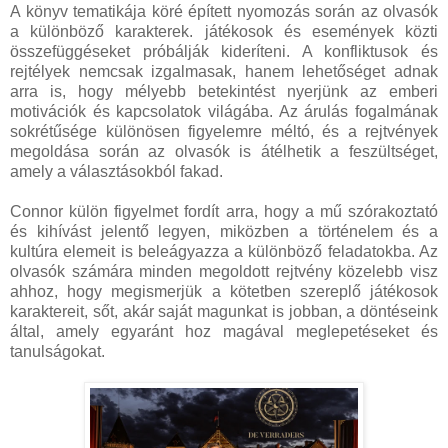
A könyv tematikája köré épített nyomozás során az olvasók
a különböző karakterek. játékosok és események közti
összefüggéseket próbálják kideríteni. A konfliktusok és
rejtélyek nemcsak izgalmasak, hanem lehetőséget adnak
arra is, hogy mélyebb betekintést nyerjünk az emberi
motivációk és kapcsolatok világába. Az árulás fogalmának
sokrétűsége különösen figyelemre méltó, és a rejtvények
megoldása során az olvasók is átélhetik a feszültséget,
amely a választásokból fakad.
Connor külön figyelmet fordít arra, hogy a mű szórakoztató
és kihívást jelentő legyen, miközben a történelem és a
kultúra elemeit is beleágyazza a különböző feladatokba. Az
olvasók számára minden megoldott rejtvény közelebb visz
ahhoz, hogy megismerjük a kötetben szereplő játékosok
karaktereit, sőt, akár saját magunkat is jobban, a döntéseink
által, amely egyaránt hoz magával meglepetéseket és
tanulságokat.