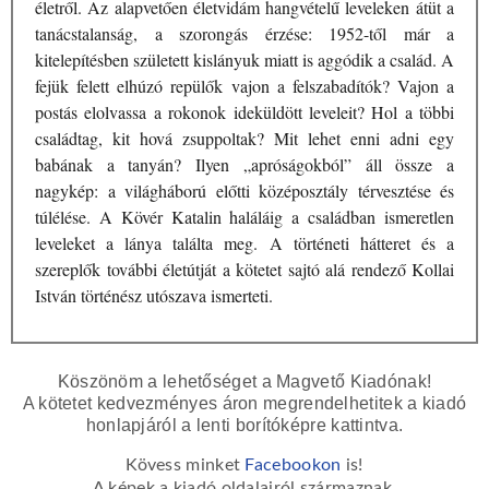
életről. Az alapvetően életvidám hangvételű leveleken átüt a
tanácstalanság, a szorongás érzése: 1952-től már a
kitelepítésben született kislányuk miatt is aggódik a család. A
fejük felett elhúzó repülők vajon a felszabadítók? Vajon a
postás elolvassa a rokonok ideküldött leveleit? Hol a többi
családtag, kit hová zsuppoltak? Mit lehet enni adni egy
babának a tanyán? Ilyen „apróságokból” áll össze a
nagykép: a világháború előtti középosztály térvesztése és
túlélése. A Kövér Katalin haláláig a családban ismeretlen
leveleket a lánya találta meg. A történeti hátteret és a
szereplők további életútját a kötetet sajtó alá rendező Kollai
István történész utószava ismerteti.
Köszönöm a lehetőséget a Magvető Kiadónak!
A kötetet kedvezményes áron megrendelhetitek a kiadó
honlapjáról a lenti borítóképre kattintva.
Kövess minket
Facebookon
is!
A képek a kiadó oldalairól származnak.