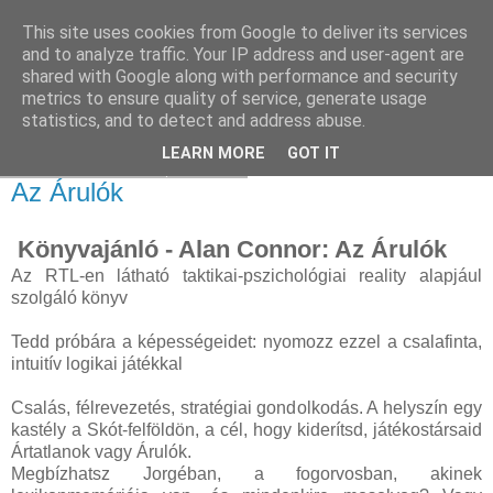
This site uses cookies from Google to deliver its services
and to analyze traffic. Your IP address and user-agent are
shared with Google along with performance and security
metrics to ensure quality of service, generate usage
statistics, and to detect and address abuse.
▼
LEARN MORE
GOT IT
2024. október 30., szerda
Az Árulók
Könyvajánló - Alan Connor: Az Árulók
Az RTL-en látható taktikai-pszichológiai reality alapjául
szolgáló könyv
Tedd próbára a képességeidet: nyomozz ezzel a csalafinta,
intuitív logikai játékkal
Csalás, félrevezetés, stratégiai gondolkodás. A helyszín egy
kastély a Skót-felföldön, a cél, hogy kiderítsd, játékostársaid
Ártatlanok vagy Árulók.
Megbízhatsz Jorgéban, a fogorvosban, akinek