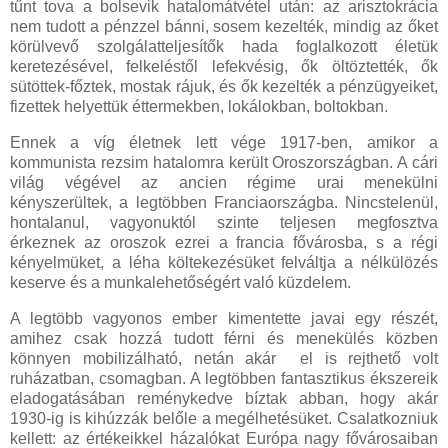
tűnt tova a bolsevik hatalomátvétel után: az arisztokrácia
nem tudott a pénzzel bánni, sosem kezelték, mindig az őket
körülvevő szolgálatteljesítők hada foglalkozott életük
keretezésével, felkeléstől lefekvésig, ők öltöztették, ők
sütöttek-főztek, mostak rájuk, és ők kezelték a pénzügyeiket,
fizettek helyettük éttermekben, lokálokban, boltokban.
Ennek a víg életnek lett vége 1917-ben, amikor a
kommunista rezsim hatalomra került Oroszországban. A cári
világ végével az ancien régime urai menekülni
kényszerültek, a legtöbben Franciaországba. Nincstelenül,
hontalanul, vagyonuktól szinte teljesen megfosztva
érkeznek az oroszok ezrei a francia fővárosba, s a régi
kényelmüket, a léha költekezésüket felváltja a nélkülözés
keserve és a munkalehetőségért való küzdelem.
A legtöbb vagyonos ember kimentette javai egy részét,
amihez csak hozzá tudott férni és menekülés közben
könnyen mobilizálható, netán akár el is rejthető volt
ruházatban, csomagban. A legtöbben fantasztikus ékszereik
eladogatásában reménykedve bíztak abban, hogy akár
1930-ig is kihúzzák belőle a megélhetésüket. Csalatkozniuk
kellett: az értékeikkel házalókat Európa nagy fővárosaiban