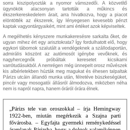
sorra kiszipolyozták a nyomor vámszedői. A közvetítő
ügynökök alacsonyan tartották a műkincs és
ékszerkereskedelem árait, arra hivatkozva, hogy a piacot
elöntötték az ékszerek, így lényegesen kevesebb pénzt
kaptak vagyontárgyaikért, mint ami értéket azok képviseltek.
A megélhetés kényszere munkakeresésre sarkalta őket, de
ugyan mihez ért egy arisztokrata? Így fordulhatott elő, hogy
egykori tábornok szalutált a vendégeknek a szállodaportán,
admirális köszönt az autómosót igénybe vevőknek, és
nagyhercegnők próbáltak keresetet kicsikarni
varrótudásukból. A nemrégen még ünnepelt orosz művészek
kis albérletekben húzták meg magukat és éhesen talpaltak
Párizs utcáin állandó munka után, félretéve büszkeségüket,
pincér vagy mosogatói állásról álmodozva, miközben néha
nem is napról napra, hanem óráról órára élnek.
„Párizs tele van oroszokkal – írja Hemingway
1922-ben, miután megérkezik a Szajna parti
fővárosba. – Egyfajta gyermeki reménykedéssel
áramlanak Párizsba, hogy a dolgok valamiképpen