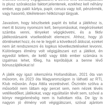
is plusz szórakozási faktort jelentenek, ezekhez kell néhány
ember, egy pakli kártya, papír, ceruza vagy toll, pénzérmék,
vagy hasonló, tökéletesen hétköznapi tárgyak.
Javaslom, hogy készítsetek papírt és tollat a játékhoz is,
mert itt bizony nyomozni kell, benyomásokat, megérzéseket
számba venni, tényeket végigkövetni, és a fiktív
játékostársaink viselkedését elemezni. Ahhoz, hogy jó
döntéseket hozz, és ne te legyél a következő áldozat, ezeket
nem árt rendszerezni és logikus következtetéseket levonni.
Különleges élmény volt végigjátszani ezt a játékot, én
egyedül tettem, de kettő vagy több ember számára is
izgalmas lehet, főleg, ha kipróbáljuk a benne lévő
bónuszájtékokat is!
A játék egy igazi sikerszéria Hollandiában, 2021 óta van
műsoron, és 2023 óta Magyarországon is látható az RTL
Klub műsorán. Árpa Attila vezetésével. Őszintén szólva a
műsorból nem láttam egy percet sem, nem nézek tévés
vetélkedőket, játékokat, vagy egyáltalán tévét sem, szóval a
könyv megjelenéséig nem is hallottam róla. De így is
nagyon jó élmény volt végigjátszani, szóval ajánlom