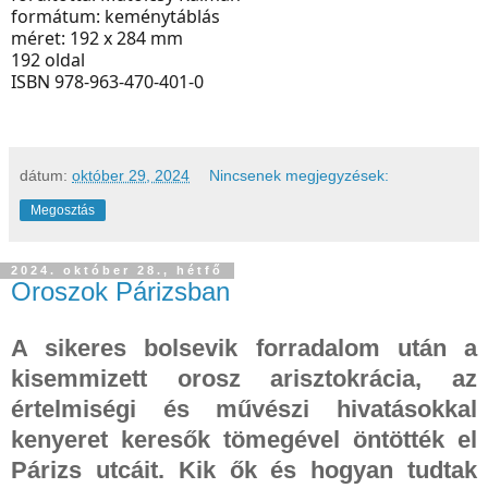
formátum: keménytáblás
méret: 192 x 284 mm
192 oldal
ISBN 978-963-470-401-0
dátum:
október 29, 2024
Nincsenek megjegyzések:
Megosztás
2024. október 28., hétfő
Oroszok Párizsban
A sikeres bolsevik forradalom után a
kisemmizett orosz arisztokrácia, az
értelmiségi és művészi hivatásokkal
kenyeret keresők tömegével öntötték el
Párizs utcáit. Kik ők és hogyan tudtak