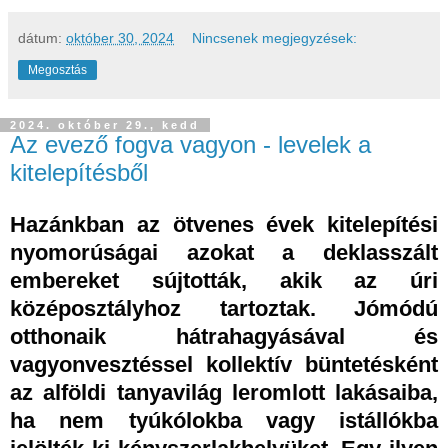
dátum:
október 30, 2024
Nincsenek megjegyzések:
Megosztás
2024. október 29., kedd
Az evező fogva vagyon - levelek a
kitelepítésből
Hazánkban az ötvenes évek kitelepítési
nyomorúságai azokat a deklasszált
embereket sújtották, akik az úri
középosztályhoz tartoztak. Jómódú
otthonaik hátrahagyásával és
vagyonvesztéssel kollektív büntetésként
az alföldi tanyavilág leromlott lakásaiba,
ha nem tyúkólokba vagy istállókba