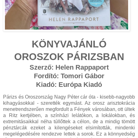
KÖNYVAJÁNLÓ
OROSZOK PÁRIZSBAN
Szerző: Helen Rappaport
Fordító: Tomori Gábor
Kiadó: Európa Kiadó
Párizs és Oroszország Nagy Péter cár óta - kisebb-nagyobb
kihagyásokkal - szerették egymást. Az orosz arisztokrácia
menetrendszerűen megfordult a Fények városában, ott ültek
a Ritz kertjében, a színházi lelátókon, a lokálokban, és
extremitásaikkal néha túllőttek a célon, de a mindig tömött
pénztárcák ezeket a kilengéseket elsimították, mindenki
megelégedésére rendezve lettek a sorok. Ez a könnyedség