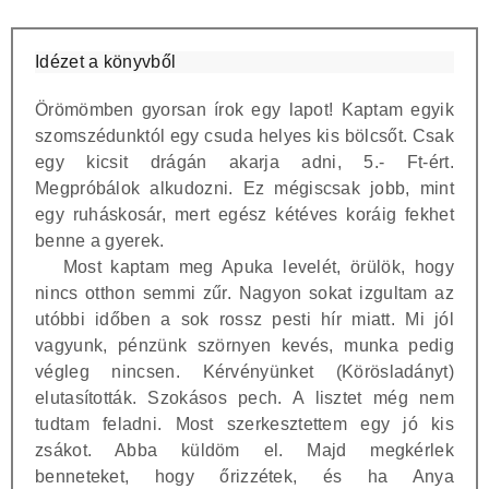
Idézet a könyvből
Örömömben gyorsan írok egy lapot! Kaptam egyik
szomszédunktól egy csuda helyes kis bölcsőt. Csak
egy kicsit drágán akarja adni, 5.- Ft-ért.
Megpróbálok alkudozni. Ez mégiscsak jobb, mint
egy ruháskosár, mert egész kétéves koráig fekhet
benne a gyerek.
Most kaptam meg Apuka levelét, örülök, hogy
nincs otthon semmi zűr. Nagyon sokat izgultam az
utóbbi időben a sok rossz pesti hír miatt. Mi jól
vagyunk, pénzünk szörnyen kevés, munka pedig
végleg nincsen. Kérvényünket (Körösladányt)
elutasították. Szokásos pech. A lisztet még nem
tudtam feladni. Most szerkesztettem egy jó kis
zsákot. Abba küldöm el. Majd megkérlek
benneteket, hogy őrizzétek, és ha Anya