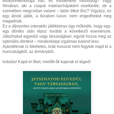
lexikonmemóriája van, és mindenkire mosolyog? Vagy
Ninában, aki a csapat matriarchájaként viselkedik, de a
szemében megcsillan valami – talán titkot őriz? Vigyázz, ez
egy álnok játék, a bizalom luxus: nem engedheted meg
magadnak.
Ez a díjnyertes interaktív játékkönyv úgy működik, hogy egy-
egy döntés után lépsz tovább a következő eseményre.
Játszhatod egyedül vagy társaságban, együtt hozva meg az
optimális döntést – mindenképp izgalmas kaland lesz.
Ajándéknak is tökéletes, órák hosszat nem fogytok majd ki a
huncutságból, az ármányból.
Indulás! Kapd el őket, mielőtt ők kapnak el téged!