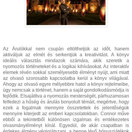
Az Árulókkal nem csupán eltölthetjük az időt, hanem
aktiváljuk az elmét és serkentjük a kreativitást. A könyv
ideális választás mindazok számára, akik szeretik a
nyomozós történeteket és a logikai kihívásokat. Az interaktív
elemek révén sokkal személyesebb élményt nyújt, ami miatt
az olvasó szorosabb kapcsolatba kerül a könyv világával.
Ahogy az olvasó egyre mélyebbre hatol a könyv rejtelmeibe,
úgy nemcsak a történet, hanem a saját gondolkodásmódja is
fejlődik. Elsajátítva a nyomozás mesterségét, párhuzamosan
felfedezi a hűség és árulás bonyolult témáit, megértve, hogy
ezek a fogalmak mennyire összetettek és jelentőségük
mennyire kiterjedt az emberi kapcsolatokban. Connor műve
ebből a tekintetből különösen izgalmas és emlékezetes
olvasmányélményt kínál. Egyedül, de akár csapatban is
érdekes élmény végigjátszani, a benne lévő bónuszjátékok