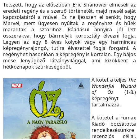
Tetszett, hogy az előszóban Eric Shanower elmeséli az
eredeti regény és a szerző történetét, majd mesél saját
kapcsolatáról a művel. És ne ijesszen el senkit, hogy
Marvel, mert ügyesen nyúltak a regényhez és hűek
maradtak a sztorihoz. Ráadásul annyira jól lett
összerakva, hogy bármelyik korosztály élvezni fogja.
Legyen az egy 8 éves kölyök vagy egy harmincas
képregényrajongó, tutira élvezettel fogja forgatni. A
regényhez hasonlóan a képregény is kortalan. Egy bájos
mese lenyűgöző látványvilággal, ami kizökkent a
hétköznapok szürkeségéből.
A kötet a teljes
The
Wonderful Wizard
of Oz
(1-8.)
képregényt
tartalmazza.
A kötetet a
Fumax
Kiadó
bocsátotta
rendelkezésünkre
recenziós céllal,