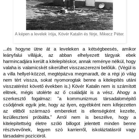
A képen a levelek írója, Kövér Katalin és férje, Mikecz Péter.
...és hogyne ütne át a leveleken a kétségbeesés, amikor
leányfalui villájuk, az abban elhelyezett tárgyak ebek
harmincadjára került a kitelepítéskor, annak reménye nélkül, hogy
valaha is valamicskét sikerülhet visszaszerezni belőlük. (Végül is
a villa hellyel-közzel, megtépázva megmaradt, de a régi jó világ
nem tért vissza, sokat nyomorogtak benne a kitelepítés utáni
visszatérést követő években is.) Kövér Katalin nem is számított
elitnek, mégis utolérte az ő családját is a vész. Ahogy a
szerkesztő fogalmaz: "a kommunizmus társadalomépítő
csődjének egyik jele, hogy az ilyen, egyébként nem kifejezetten
az elitből származó embereket is ellenségként kezelte,
lezülleszteni próbálta." Arról nem is beszélve, hogy a
kitelepítettség életre szóló billogot jelentett minden benne
résztvevőnek, legyen szó karrierről, iskoláztatásról vagy
társadalmi pozícióról.