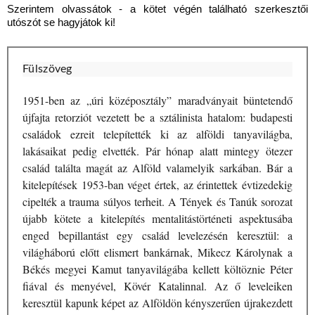
Szerintem olvassátok - a kötet végén található szerkesztői
utószót se hagyjátok ki!
Fülszöveg
1951-ben ​az „úri középosztály” maradványait büntetendő
újfajta retorziót vezetett be a sztálinista hatalom: budapesti
családok ezreit telepítették ki az alföldi tanyavilágba,
lakásaikat pedig elvették. Pár hónap alatt mintegy ötezer
család találta magát az Alföld valamelyik sarkában. Bár a
kitelepítések 1953-ban véget értek, az érintettek évtizedekig
cipelték a trauma súlyos terheit. A Tények és Tanúk sorozat
újabb kötete a kitelepítés mentalitástörténeti aspektusába
enged bepillantást egy család levelezésén keresztül: a
világháború előtt elismert bankárnak, Mikecz Károlynak a
Békés megyei Kamut tanyavilágába kellett költöznie Péter
fiával és menyével, Kövér Katalinnal. Az ő leveleiken
keresztül kapunk képet az Alföldön kényszerűen újrakezdett