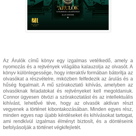
Az Árulók című könyv egy izgalmas vetélkedő, amely a
nyomozás és a rejtvények világába kalauzolja az olvasót. A
könyv különlegessége, hogy interaktív formában bátorítja az
olvasókat a részvételre, miközben felfedezik az árulás és a
hűség fogalmait. A mű szórakoztató kihívás, amelyben az
olvasóknak feladatokat és rejtvényeket kell megoldaniuk.
Connor ügyesen ötvözi a szórakoztatást és az intellektuális
kihívást, lehetővé téve, hogy az olvasók aktívan részt
vegyenek a történet kibontakozásában. Minden egyes rész,
minden egyes nap újabb kérdéseket és kihívásokat tartogat,
ami rendkívül izgalmas élményt biztosít, és a döntéseink
befolyásolják a történet végkifejletét.