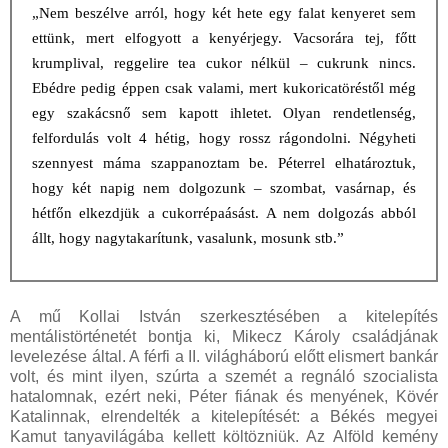
„Nem beszélve arról, hogy két hete egy falat kenyeret sem
ettünk, mert elfogyott a kenyérjegy. Vacsorára tej, főtt
krumplival, reggelire tea cukor nélkül – cukrunk nincs.
Ebédre pedig éppen csak valami, mert kukoricatöréstől még
egy szakácsnő sem kapott ihletet. Olyan rendetlenség,
felfordulás volt 4 hétig, hogy rossz rágondolni. Négyheti
szennyest máma szappanoztam be. Péterrel elhatároztuk,
hogy két napig nem dolgozunk – szombat, vasárnap, és
hétfőn elkezdjük a
cukorrépaásást. A nem dolgozás abból
állt, hogy nagytakarítunk, vasalunk, mosunk stb.”
A mű Kollai István szerkesztésében a kitelepítés
mentálistörténetét bontja ki, Mikecz Károly családjának
levelezése által. A férfi a II. világháború előtt elismert bankár
volt, és mint ilyen, szúrta a szemét a regnáló szocialista
hatalomnak, ezért neki, Péter fiának és menyének, Kövér
Katalinnak, elrendelték a kitelepítését: a Békés megyei
Kamut tanyavilágába kellett költözniük. Az Alföld kemény