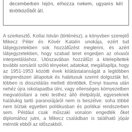
decemberben lejön, elhozza nekem, ugyanis két
törölközőből áll.
A szerkesztő, Kollai István (történész), a könyvben szereplő
Mikecz Péter és Kövér Katalin unokája, ezért tud
lábjegyzetekben sok hozzáfűzést megtenni, és azért
lábjegyzetekben, hogy szabad teret engedjen az olvasói
interpretáláshoz. Utószavában hozzáfűzi a kitelepítettek
további sorsáról szóló tényeket, adatokat, megállapítja, hogy
az 1951-1953 közötti évek kilátástalanságát a legtöbben
idegrendszeri állapotuk és habitusuk szerint dolgozták fel,
többen is disszidálás mellett döntöttek. Ennyi trauma után
nehéz újra iskolapadba ülni, vagy ellenséges környezetben
megvalósítani a neki testhez álló életpályát, egyeseknek
halálukig tartó paranoiájáról nem is beszélve: soha többé
nem bíztak egyetlen politikusban és politikai rendszerben
sem. Például csak műszaki vonalon engedték őket
diplomához jutni, a Mikecz családban is található jópár
mérnök ebből az időszakból
.