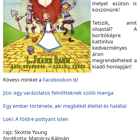
melyet ezúton is
köszönünk!
Tetszik, amit
olvastál? A
borítóképre
kattintva
kedvezményes
áron
megrendelheted a
kiadó honlapján!
Kövess minket a
Facebookon
is!
Jizo: egy varázslatos felnőtteknek szóló manga
Egy ember története, aki megbékél élettel és halállal
Loki: A földre pottyant isten
rajz: Skottie Young
fordította: Matolcsy Kálmán