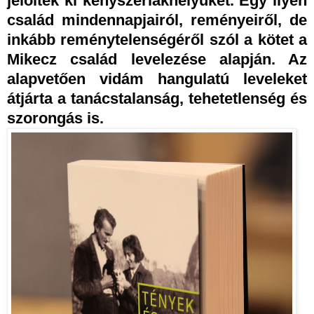
jelölték ki kényszerlakhelyüket. Egy ilyen
család mindennapjairól, reményeiről, de
inkább reménytelenségéről szól a kötet a
Mikecz család levelezése alapján. Az
alapvetően vidám hangulatú leveleket
átjárta a tanácstalanság, tehetetlenség és
szorongás is.