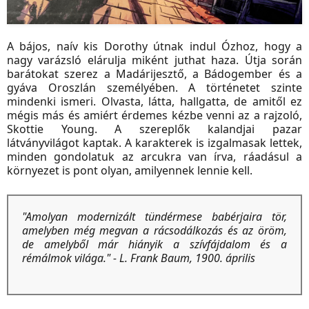
A bájos, naív kis Dorothy útnak indul Ózhoz, hogy a
nagy varázsló elárulja miként juthat haza. Útja során
barátokat szerez a Madárijesztő, a Bádogember és a
gyáva Oroszlán személyében. A történetet szinte
mindenki ismeri. Olvasta, látta, hallgatta, de amitől ez
mégis más és amiért érdemes kézbe venni az a rajzoló,
Skottie Young. A szereplők kalandjai pazar
látványvilágot kaptak. A karakterek is izgalmasak lettek,
minden gondolatuk az arcukra van írva, ráadásul a
környezet is pont olyan, amilyennek lennie kell.
"Amolyan modernizált tündérmese babérjaira tör,
amelyben még megvan a rácsodálkozás és az öröm,
de amelyből már hiányik a szívfájdalom és a
rémálmok világa." - L. Frank Baum, 1900. április