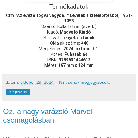
Termékadatok
Cím:
"Az evező fogva vagyon..." Levelek a kitelepítésből, 1951-
1953
Szerző: Kollai István (szerk.)
Kiadó:
Magvető Kiadó
Sorozat:
Tények és tanúk
Oldalak száma:
448
Megjelenés:
2024. október 01.
Kötés:
Puhatáblás
ISBN:
9789631444612
Méret:
197 mm x 124 mm
dátum:
október 29, 2024
Nincsenek megjegyzések:
Megosztás
Óz, a nagy varázsló Marvel-
csomagolásban