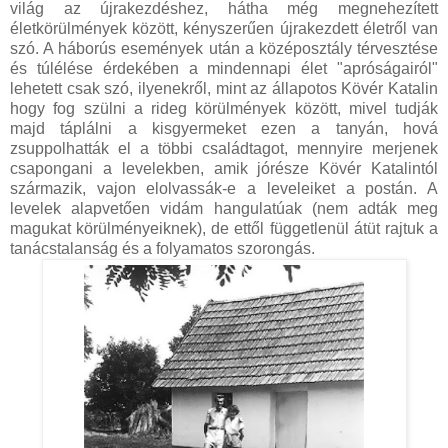
világ az újrakezdéshez, hátha még megnehezített
életkörülmények között, kényszerűen újrakezdett életről van
szó. A háborús események után a középosztály térvesztése
és túlélése érdekében a mindennapi élet "apróságairól"
lehetett csak szó, ilyenekről, mint az állapotos Kövér Katalin
hogy fog szülni a rideg körülmények között, mivel tudják
majd táplálni a kisgyermeket ezen a tanyán, hová
zsuppolhatták el a többi családtagot, mennyire merjenek
csapongani a levelekben, amik jórésze Kövér Katalintól
származik, vajon elolvassák-e a leveleiket a postán. A
levelek alapvetően vidám hangulatúak (nem adták meg
magukat körülményeiknek), de ettől függetlenül átüt rajtuk a
tanácstalanság és a folyamatos szorongás.