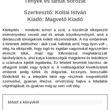
Tények és tanúk sorozat
Szerkesztő: Kollai István
Kiadó: Magvető Kiadó
Kitelepítés - mindenki ismeri a szót, a közelmúlt elképesztő
eseményeihez vezető utat és annak következményeit, amit a
deklasszált tömegeknek kellett elszenvedniük. A ma emberének
a történtek átéléséhez - akik csak hallottak arról, hogy ilyen volt -,
elég, ha elképzelik, hogy ingó és ingatlan vagyonukat egyszerűen
elveszik tőlük, majd egy tollvonással meghatározzák
lakóhelyüket is, ahol kutya kötelességük megjelenni és beköltözni
a számukra kijelölt ingatlanba. Ez lehetett leromlott házrész, de
elhagyott istálló vagy tyúkól is. A méltóságukból kivetkőztetett
emberek pedig tűrtek és dolgoztak, kicsinyes, bosszúálló
főnököktől és a település lakói egy részének megvetésétől
szenvedve, gyakran éhezve, orrvérzésig hajtva a feladatok
végrehajtását, és gyakran még az sem volt elég.
Idézet a könyvből