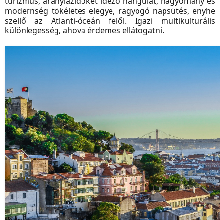
turizmus, aranylázidőket idéző hangulat, hagyomány és
modernség tökéletes elegye, ragyogó napsütés, enyhe
szellő az Atlanti-óceán felől. Igazi multikulturális
különlegesség, ahova érdemes ellátogatni.