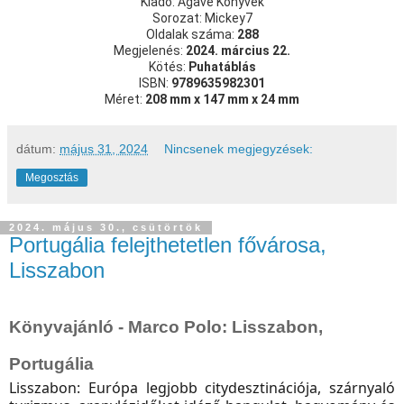
Kiadó: Agave Könyvek
Sorozat: Mickey7
Oldalak száma:
288
Megjelenés:
2024. március 22.
Kötés:
Puhatáblás
ISBN:
9789635982301
Méret:
208 mm x 147 mm x 24 mm
dátum:
május 31, 2024
Nincsenek megjegyzések:
Megosztás
2024. május 30., csütörtök
Portugália felejthetetlen fővárosa,
Lisszabon
Könyvajánló - Marco Polo: Lisszabon,
Portugália
Lisszabon: Európa legjobb citydesztinációja, szárnyaló