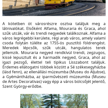
A kötetben öt városrészre osztva találjuk meg a
látnivalókat. Elsőként Alfama, Mouraria és Graca, ahol
szűk utcák, vár és trendi negyedek találkoznak. Alfama a
város legrégebbi kerülete, régi arab város, amely valami
csoda folytán túlélte az 1755-ös pusztító földrengést.
Meredek lépcsők, szűk utcák, hangulatos terek
jellemzik. Mouraria negyed rendkívül trendi, zegzugos,
kissé lepusztult és a harmadik negyed, Graca, ahol az
igazi pezsgő, élettel teli tipikus Lisszabont találjuk.
Érdemes ellátogatni többek között a Sé székesegyházba
(lásd fenn), az ellenállási múzeumba (Museu do Aljubse),
a Gyémántházba, az iparművészeti múzeumba (Museu
de Artes Decorativas) vagy épp a város bölcsőjét jelentő,
Szent György-erődbe.