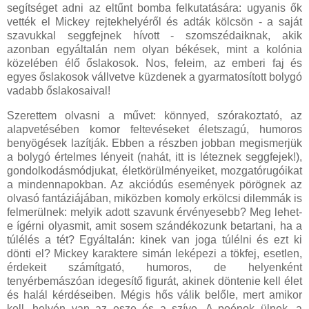
segítséget adni az eltűnt bomba felkutatására: ugyanis ők
vették el Mickey rejtekhelyéről és adták kölcsön - a saját
szavukkal seggfejnek hívott - szomszédaiknak, akik
azonban egyáltalán nem olyan békések, mint a kolónia
közelében élő őslakosok. Nos, feleim, az emberi faj és
egyes őslakosok vállvetve küzdenek a gyarmatosított bolygó
vadabb őslakosaival!
Szerettem olvasni a művet: könnyed, szórakoztató, az
alapvetésében komor feltevéseket életszagú, humoros
benyögések lazítják. Ebben a részben jobban megismerjük
a bolygó értelmes lényeit (nahát, itt is léteznek seggfejek!),
gondolkodásmódjukat, életkörülményeiket, mozgatórugóikat
a mindennapokban. Az akciódús események pörögnek az
olvasó fantáziájában, miközben komoly erkölcsi dilemmák is
felmerülnek: melyik adott szavunk érvényesebb? Meg lehet-
e ígérni olyasmit, amit sosem szándékozunk betartani, ha a
túlélés a tét? Egyáltalán: kinek van joga túlélni és ezt ki
dönti el? Mickey karaktere simán leképezi a tökfej, esetlen,
érdekeit számítgató, humoros, de helyenként
tenyérbemászóan idegesítő figurát, akinek döntenie kell élet
és halál kérdéseiben. Mégis hős válik belőle, mert amikor
kell, helyén van az esze és a szíve. A poénok ülnek, a