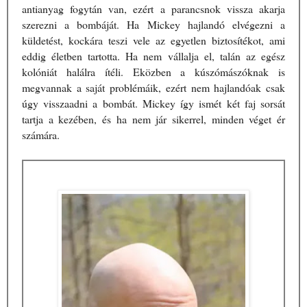
antianyag fogytán van, ezért a parancsnok vissza akarja
szerezni a bombáját. Ha Mickey hajlandó elvégezni a
küldetést, kockára teszi vele az egyetlen biztosítékot, ami
eddig életben tartotta. Ha nem vállalja el, talán az egész
kolóniát halálra ítéli. Eközben a kúszómászóknak is
megvannak a saját problémáik, ezért nem hajlandóak csak
úgy visszaadni a bombát. Mickey így ismét két faj sorsát
tartja a kezében, és ha nem jár sikerrel, minden véget ér
számára.