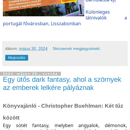
Különleges
látnivalók a
portugál fővárosban, Lisszabonban
dátum:
május 30, 2024
Nincsenek megjegyzések:
Megosztás
2024. május 29., szerda
Egy ütős dark fantasy, ahol a szörnyek
az emberek lelkére pályáznak
Könyvajánló - Christopher Buehlman: Két ​tűz
között
Egy sötét fantasy, melyben angyalok, démonok,