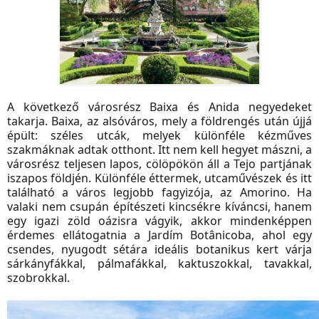
A következő városrész Baixa és Anida negyedeket
takarja. Baixa, az alsóváros, mely a földrengés után újjá
épült: széles utcák, melyek különféle kézműves
szakmáknak adtak otthont. Itt nem kell hegyet mászni, a
városrész teljesen lapos, cölöpökön áll a Tejo partjának
iszapos földjén. Különféle éttermek, utcaművészek és itt
található a város legjobb fagyizója, az Amorino. Ha
valaki nem csupán építészeti kincsékre kíváncsi, hanem
egy igazi zöld oázisra vágyik, akkor mindenképpen
érdemes ellátogatnia a Jardím Botânicoba, ahol egy
csendes, nyugodt sétára ideális botanikus kert várja
sárkányfákkal, pálmafákkal, kaktuszokkal, tavakkal,
szobrokkal.