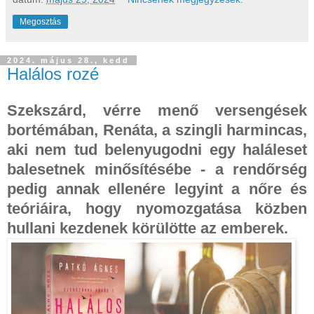
Megosztás
2024. május 28., kedd
Halálos rozé
Szekszárd, vérre menő versengések
bortémában, Renáta, a szingli harmincas,
aki nem tud belenyugodni egy haláleset
balesetnek minősítésébe - a rendőrség
pedig annak ellenére legyint a nőre és
teóriáira, hogy nyomozgatása közben
hullani kezdenek körülötte az emberek.