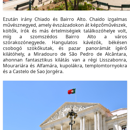
Ezután irány Chiado és Bairro Alto. Chaido izgalmas
művésznegyed, amely évszázadokon át képzőművészek,
költők, írók és más értelmiségiek találkozóhelye volt,
míg a szomszédos Bairro Alto a város
szórakozónegyede. Hangulatos kávézók, békésen
csobogó szökőkutak, és pazar panorámát ígérő
kilátóhely, a Miradouro de São Pedro de Alcântara,
ahonnan fantasztikus kilátás van a régi Lisszabonra,
Mourariára és Alfamára, kupolákra, templomtornyokra
és a Castelo de Sao Jorgéra.