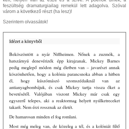
feszültség dramaturgiailag remekül lett adagolva. Szóval
várom a következő részt (ha lesz)!
Szerintem olvassátok!
Idézet a könyvből
Beköszöntött ​a nyár Niflheimen. Nőnek a zuzmók, a
hatszárnyú denevérizék épp kirajzanak, Mickey Barnes
pedig meglepő módon még életben van – javarészt annak
köszönhetően, hogy a kolónia parancsnoka abban a hitben
él, hogy kúszómászó szomszédaiknál van az
antianyagbombájuk, és csak Mickey tartja vissza őket a
bevetésétől. Valójában viszont Mickey már csak egy
egyszerű telepes, aki a reaktormag helyett nyúlketreceket
takarít. Nem érzi rossznak az életét.
De hamarosan minden el fog romlani.
Most még meleg van, de közeleg a tél, és a kolóniát fűtő