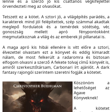
lennie és a szerző jó kis csattanós végkifejlettel
örvendezteti meg az olvasókat.
Tetszett ez a kötet. A sztori jó, a világépítés parádés, a
karakterek mind jól felépítettek, szép számmal akadtak
meglepő fordulatok és a temérdek sötétség, vér,
gonoszság mellett apró fénypontokként
megmutatkoznak a világ és az emberek jó pillanatai is.
A maga apró kis hibái ellenére is vitt előre a sztori,
élvezettel olvastam ezt a könyvet és eddig kimaradt
nálam, de most felkerült a radaromra és biztosan
elfogom olvasni a szerző A fekete tolvaj című könyvét is,
amiről szerkesztőtársam, Carbonari írt ajánlót. A dark
fantasy rajongói szerintem szeretni fogják a kötetet.
Köszönöm a
lehetőséget az
Agave
Könyveknek!
A kötetet