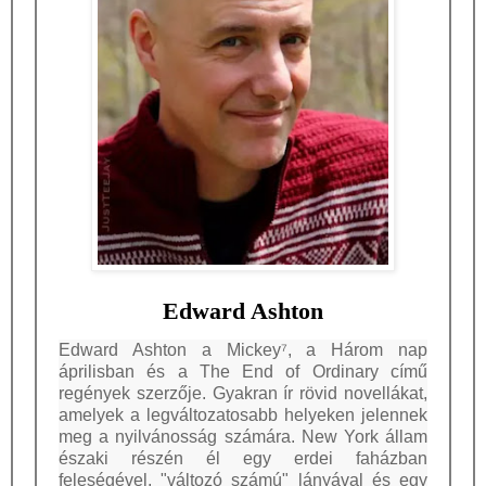
Edward Ashton
Edward Ashton a
Mickey⁷
, a Három nap
áprilisban és a The End of Ordinary című
regények szerzője. Gyakran ír rövid novellákat,
amelyek a legváltozatosabb helyeken jelennek
meg a nyilvánosság számára. New York állam
északi részén él egy erdei faházban
feleségével, "változó számú" lányával és egy