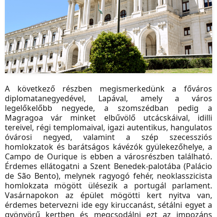
A következő részben megismerkedünk a főváros
diplomatanegyedével, Lapával, amely a város
legelőkelőbb negyede, a szomszédban pedig a
Magragoa vár minket elbűvölő utcácskáival, idilli
tereivel, régi templomaival, igazi autentikus, hangulatos
óvárosi negyed, valamint a szép szecessziós
homlokzatok és barátságos kávézók gyülekezőhelye, a
Campo de Ourique is ebben a városrészben található.
Érdemes ellátogatni a Szent Benedek-palotába (Palácio
de São Bento), melynek ragyogó fehér, neoklasszicista
homlokzata mögött ülésezik a portugál parlament.
Vasárnapokon az épület mögötti kert nyitva van,
érdemes betervezni ide egy kiruccanást, sétálni egyet a
gyönyörű kertben és megcsodálni ezt az impozáns