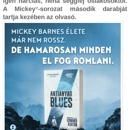
igen harcias, néha seggfej őslakosoktól.
A Mickey⁷-sorozat második darabját
tartja kezében az olvasó.