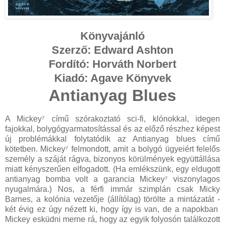
Könyvajánló
Szerző: Edward Ashton
Fordító: Horváth Norbert
Kiadó: Agave Könyvek
Antianyag Blues
A Mickey⁷ című
szórakoztató sci-fi, klónokkal, idegen
fajokkal, bolygógyarmatosítással és az előző részhez képest
új problémákkal folytatódik az Antianyag blues című
kötetben.
Mickey⁷ felmondott, amit a bolygó ügyeiért felelős
személy a száját rágva, bizonyos körülmények együttállása
miatt kényszerűen elfogadott. (Ha emlékszünk, egy eldugott
antianyag bomba volt a garancia Mickey⁷ viszonylagos
nyugalmára.) Nos, a férfi immár szimplán csak Micky
Barnes, a kolónia vezetője (állítólag) törölte a mintázatát -
két évig ez úgy nézett ki, hogy így is van, de a napokban
Mickey esküdni merne rá, hogy az egyik folyosón találkozott