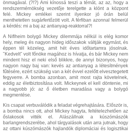
önmagával. (?!?) Ami kínossá teszi a témát, az az, hogy a
rendszermérnökség vezetője terelgette a klónt a központ
felé. Mickey emlékei szerint ilyenkor jó órán belül
menthetetlen sugárfertőzött volt. A férfiban azonnal felmerül
a kérdés: mi a baj az antianyag-reaktorral?!
A Niflheim bolygó Mickey dilemmája nélkül is elég komor
hely, meleg és nagyon hideg időszakok váltják egymást, és
éppen tél közeleg, amit hét éves időtartamra jósolnak.
"Kedvelt" volt főnöke magához is hívatja, és bár Mickey nem
mindent hisz el neki első blikkre, de annyi bizonyos, hogy
nagyon nagy baj van: kevés az antianyag a létesítmények
fűtésére, ezért szükség van a két évvel ezelőtt elvesztegetett
fegyverre. A bomba azonban, amit most rajta követelnek,
eddig az életbiztosítása volt. Mickeynek el kell döntenie, mi
a nagyobb jó: az ő életben maradása vagy a bolygó
megmentése.
Kis csapat verbuválódik a feladat végrehajtására. Először is,
a bomba nincs ott, ahol Mickey hagyta, feltételezhetően az
őslakosok vitték el. Alászállnak a kúszómászók
barlangrendszerébe, ahol tárgyalások után arra jutnak, hogy
az ottani kúszómászók hajlandók diplomáciai és logisztikai