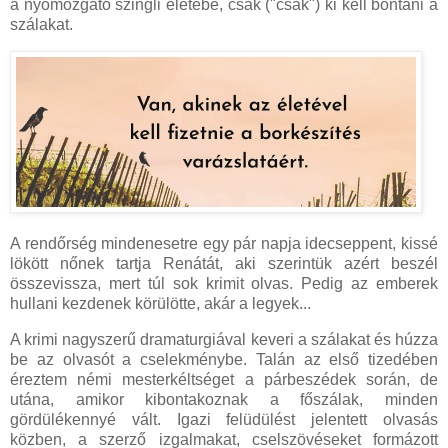
a nyomozgató szingli életébe, csak ("csak") ki kell bontani a
szálakat.
A rendőrség mindenesetre egy pár napja idecseppent, kissé
lökött nőnek tartja Renátát, aki szerintük azért beszél
összevissza, mert túl sok krimit olvas. Pedig az emberek
hullani kezdenek körülötte, akár a legyek...
A krimi nagyszerű dramaturgiával keveri a szálakat és húzza
be az olvasót a cselekménybe. Talán az első tizedében
éreztem némi mesterkéltséget a párbeszédek során, de
utána, amikor kibontakoznak a főszálak, minden
gördülékennyé vált. Igazi felüdülést jelentett olvasás
közben, a szerző izgalmakat, cselszövéseket formázott