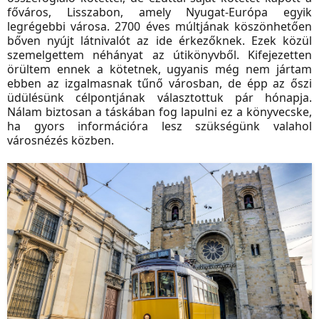
főváros, Lisszabon, amely Nyugat-Európa egyik
legrégebbi városa. 2700 éves múltjának köszönhetően
bőven nyújt látnivalót az ide érkezőknek. Ezek közül
szemelgettem néhányat az útikönyvből. Kifejezetten
örültem ennek a kötetnek, ugyanis még nem jártam
ebben az izgalmasnak tűnő városban, de épp az őszi
üdülésünk célpontjának választottuk pár hónapja.
Nálam biztosan a táskában fog lapulni ez a könyvecske,
ha gyors információra lesz szükségünk valahol
városnézés közben.