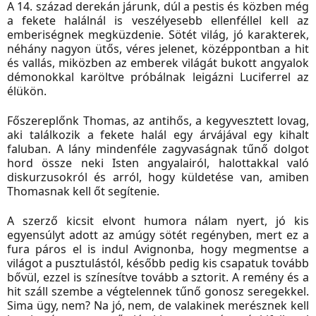
A 14. század derekán járunk, dúl a pestis és közben még
a fekete halálnál is veszélyesebb ellenféllel kell az
emberiségnek megküzdenie. Sötét világ, jó karakterek,
néhány nagyon ütős, véres jelenet, középpontban a hit
és vallás, miközben az emberek világát bukott angyalok
démonokkal karöltve próbálnak leigázni Luciferrel az
élükön.
Főszereplőnk Thomas, az antihős, a kegyvesztett lovag,
aki találkozik a fekete halál egy árvájával egy kihalt
faluban. A lány mindenféle zagyvaságnak tűnő dolgot
hord össze neki Isten angyalairól, halottakkal való
diskurzusokról és arról, hogy küldetése van, amiben
Thomasnak kell őt segítenie.
A szerző kicsit elvont humora nálam nyert, jó kis
egyensúlyt adott az amúgy sötét regényben, mert ez a
fura páros el is indul Avignonba, hogy megmentse a
világot a pusztulástól, később pedig kis csapatuk tovább
bővül, ezzel is színesítve tovább a sztorit. A remény és a
hit száll szembe a végtelennek tűnő gonosz seregekkel.
Sima ügy, nem? Na jó, nem, de valakinek merésznek kell