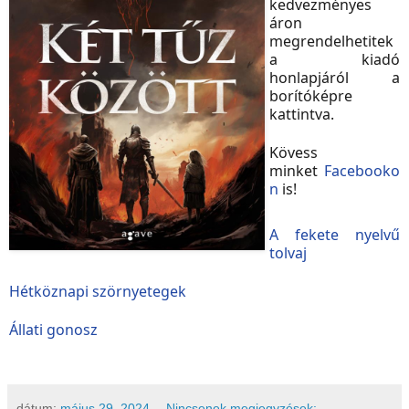
kedvezményes
áron
megrendelhetitek
a kiadó
honlapjáról a
borítóképre
kattintva.
Kövess
minket
Facebooko
n
is!
A fekete nyelvű
tolvaj
Hétköznapi szörnyetegek
Állati gonosz
dátum:
május 29, 2024
Nincsenek megjegyzések: