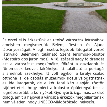
És ezzel el is érkeztünk az utolsó városrész leírásához,
amelyben megismerjük Belém, Restelo és Ajuda
látványosságait. A leghíresebb, legtöbb látogatót vonzó
látnivaló Belémben található Szent Jeromos-kolostor
(Mosteiro dos Jerónimos). A 18. századi nagy földrengés
ezt a városrészt megkímélte, főként a gazdagok és
főnemesek kedvelt lakóhelye. Itt található a portugál
államelnök székhelye, itt volt egykor a királyi család
otthona is, de csodás múzeumok közül válogathatnak
az ide látogatók, de a két fenti kép alapján rögtön
rájöhettetek, hogy miért a kolostor épületegyüttese a
legnépszerűbb a környéket. Gyönyörű, izgalmas, az első
dolog, amit a hajóval a városba érkezők megpillantanak,
nem véletlen, hogy UNESCO-világörökségi helyszín.