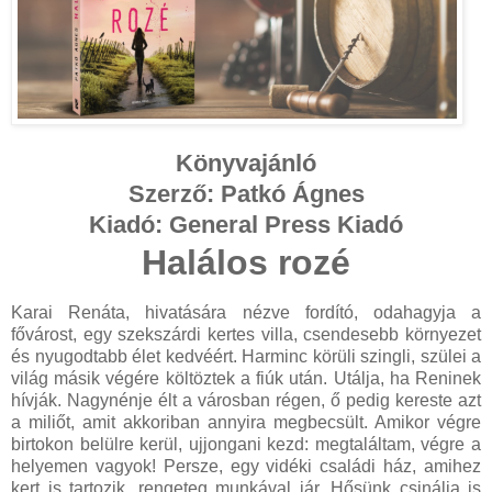
Könyvajánló
Szerző: Patkó Ágnes
Kiadó: General Press Kiadó
Halálos rozé
Karai Renáta, hivatására nézve fordító, odahagyja a
fővárost, egy szekszárdi kertes villa, csendesebb környezet
és nyugodtabb élet kedvéért. Harminc körüli szingli, szülei a
világ másik végére költöztek a fiúk után. Utálja, ha Reninek
hívják. Nagynénje élt a városban régen, ő pedig kereste azt
a miliőt, amit akkoriban annyira megbecsült. Amikor végre
birtokon belülre kerül, ujjongani kezd: megtaláltam, végre a
helyemen vagyok! Persze, egy vidéki családi ház, amihez
kert is tartozik, rengeteg munkával jár. Hősünk csinálja is