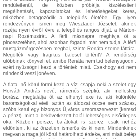
rendületlenül, de közben próbálja kiszélesíteni
megélhetését, kapcsolatokat és lehetőségeket keres,
miközben betagozódik a település életébe. Egy ilyen
rendezvényen ismeri meg Wieszlauer Józsefet, akinek
rozéja nyeri évről évre a település rangos díját, a Márton-
napi Rozémustrát. A férfi másnapra meghívja őt a
pincészetéhez, ahol azonban fogadni már nem tudja. A férfi
mustgázmérgezésben meghal, szinte Renáta szeme láttára.
Megölték vagy tragikus baleset történt? A rendőrség
utóbbinak könyveli el, amibe Renáta nem tud belenyugodni,
ezért nyüzsögni kezd a történtek miatt. Csakhogy ezt nem
mindenki veszi jónéven.
A fiatal nő körül forrni kezd a víz: csapja neki a szelet egy
Horváth András nevű, rámenős szépfiú, aki mellesleg
borász, megtalálja őt az elhunyt exe is, aki különféle
baromságokkal eteti, aztán az áldozat öccse sem százas,
szóba kerül egy bizonyos Újváros uzsoraszervezet (keresd
a pénzt), mint a bekövetkezett halál lehetséges elsődleges
oka. Közben persze, barátokat is szerez, csak nehéz
eldönteni, ki az önzetlen ismerős és ki nem. Mindenkinek
megvan a maga jól körül határolható érdeke, ami miatt belép