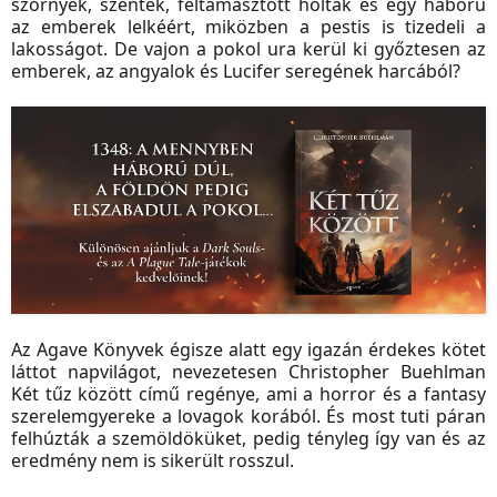
szörnyek, szentek, feltámasztott holtak és egy háború
az emberek lelkéért, miközben a pestis is tizedeli a
lakosságot. De vajon a pokol ura kerül ki győztesen az
emberek, az angyalok és Lucifer seregének harcából?
Az Agave Könyvek égisze alatt egy igazán érdekes kötet
láttot napvilágot, nevezetesen Christopher Buehlman
Két ​tűz között című regénye, ami a horror és a fantasy
szerelemgyereke a lovagok korából. És most tuti páran
felhúzták a szemöldöküket, pedig tényleg így van és az
eredmény nem is sikerült rosszul.