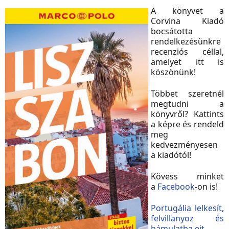
A könyvet a
Corvina Kiadó
bocsátotta
rendelkezésünkre
recenziós céllal,
amelyet itt is
köszönünk!
Többet szeretnél
megtudni a
könyvről?
Kattints
a képre és rendeld
meg
kedvezményesen
a kiadótól!
Kövess minket
a
Facebook
-on is!
Portugália lelkesít,
felvillanyoz és
bámulatba ejt