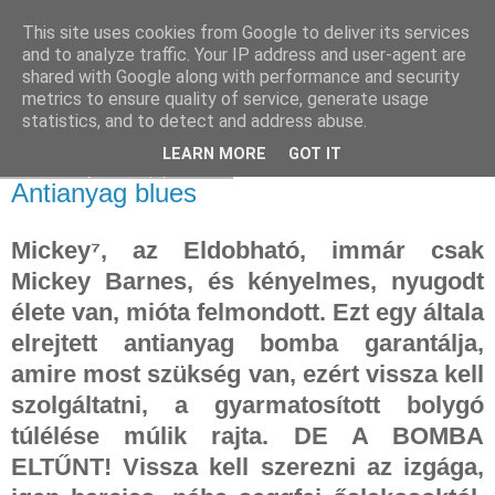
This site uses cookies from Google to deliver its services
and to analyze traffic. Your IP address and user-agent are
shared with Google along with performance and security
metrics to ensure quality of service, generate usage
statistics, and to detect and address abuse.
▼
LEARN MORE
GOT IT
2024. május 31., péntek
Antianyag blues
Mickey⁷, az Eldobható, immár csak
Mickey Barnes, és kényelmes, nyugodt
élete van, mióta felmondott. Ezt egy általa
elrejtett antianyag bomba garantálja,
amire most szükség van, ezért vissza kell
szolgáltatni, a gyarmatosított bolygó
túlélése múlik rajta. DE A BOMBA
ELTŰNT! Vissza kell szerezni az izgága,