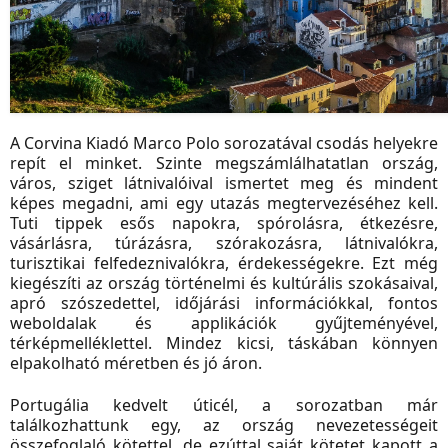
A Corvina Kiadó Marco Polo sorozatával csodás helyekre
repít el minket. Szinte megszámlálhatatlan ország,
város, sziget látnivalóival ismertet meg és mindent
képes megadni, ami egy utazás megtervezéséhez kell.
Tuti tippek esős napokra, spórolásra, étkezésre,
vásárlásra, túrázásra, szórakozásra, látnivalókra,
turisztikai felfedeznivalókra, érdekességekre. Ezt még
kiegészíti az ország történelmi és kultúrális szokásaival,
apró szószedettel, időjárási információkkal, fontos
weboldalak és applikációk gyűjteményével,
térképmelléklettel. Mindez kicsi, táskában könnyen
elpakolható méretben és jó áron.
Portugália kedvelt úticél, a sorozatban már
találkozhattunk egy, az ország nevezetességeit
összefoglaló kötettel, de ezúttal saját kötetet kapott a