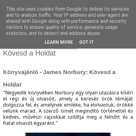
This site uses cookies from Google to deliver its services
and to analyze traffic. Your IP address and user-agent are
shared with Google along with performance and security
metrics to ensure quality of service, generate usage
statistics, and to detect and address abuse.
▼
LEARN MORE
GOT IT
2024. december 14., szombat
Kövesd a Holdat
Könyvajánló - James Norbury: Kövesd a
Holdat
"
Negyedik könyvében Norbury egy olyan utazásra kíséri
el régi és új olvasóit, amely a keresés örök témáját
dolgozza fel, és amelynek emléke, ha elolvastuk, örökké
velünk marad. A szerző ismét megindító történettel és
kedves, művészi rajzokkal szólítja meg a felnőtt és a
fiatal olvasót egyaránt.
"