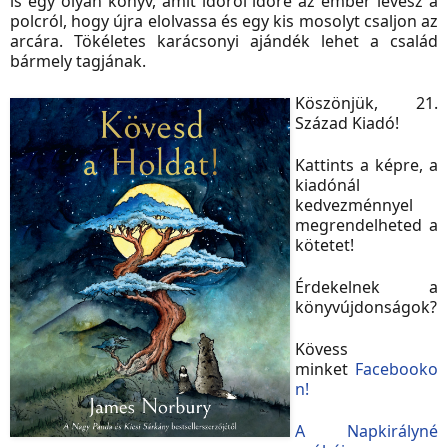
is egy olyan könyv, amit időről időre az ember levesz a
polcról, hogy újra elolvassa és egy kis mosolyt csaljon az
arcára. Tökéletes karácsonyi ajándék lehet a család
bármely tagjának.
Köszönjük, 21.
Század Kiadó!
Kattints a képre, a
kiadónál
kedvezménnyel
megrendelheted a
kötetet!
Érdekelnek a
könyvújdonságok?
Kövess
minket
Facebooko
n!
A ​Napkirályné