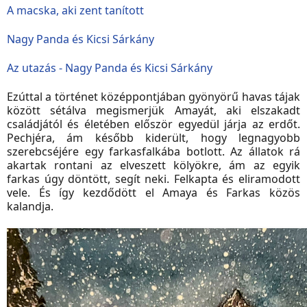
A macska, aki zent tanított
Nagy Panda és Kicsi Sárkány
Az utazás - Nagy Panda és Kicsi Sárkány
Ezúttal a történet középpontjában gyönyörű havas tájak
között sétálva megismerjük Amayát, aki elszakadt
családjától és életében először egyedül járja az erdőt.
Pechjéra, ám később kiderült, hogy legnagyobb
szerebcséjére egy farkasfalkába botlott. Az állatok rá
akartak rontani az elveszett kölyökre, ám az egyik
farkas úgy döntött, segít neki. Felkapta és eliramodott
vele. És így kezdődött el Amaya és Farkas közös
kalandja.