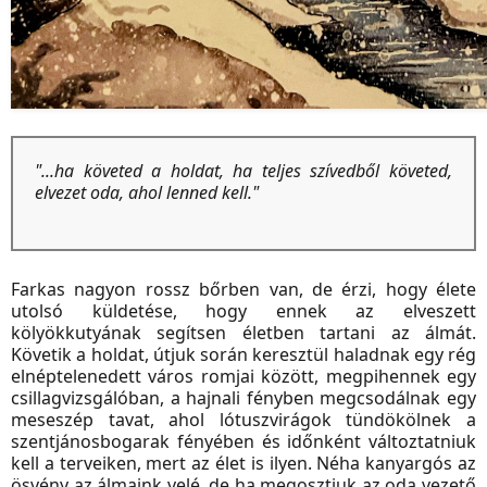
"...ha követed a holdat, ha teljes szívedből követed,
elvezet oda, ahol lenned kell."
Farkas nagyon rossz bőrben van, de érzi, hogy élete
utolsó küldetése, hogy ennek az elveszett
kölyökkutyának segítsen életben tartani az álmát.
Követik a holdat, útjuk során keresztül haladnak egy rég
elnéptelenedett város romjai között, megpihennek egy
csillagvizsgálóban, a hajnali fényben megcsodálnak egy
meseszép tavat, ahol lótuszvirágok tündökölnek a
szentjánosbogarak fényében és időnként változtatniuk
kell a terveiken, mert az élet is ilyen. Néha kanyargós az
ösvény az álmaink velé, de ha megosztjuk az oda vezető