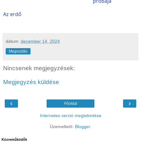
próbája
Az ​erdő
dátum:
december 14, 2024
Megosztás
Nincsenek megjegyzések:
Megjegyzés küldése
‹
›
Főoldal
Internetes verzió megtekintése
Üzemeltető:
Blogger
.
Közreműködők