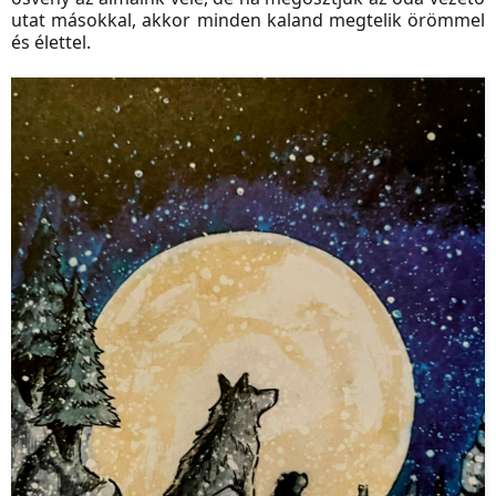
utat másokkal, akkor minden kaland megtelik örömmel
és élettel.