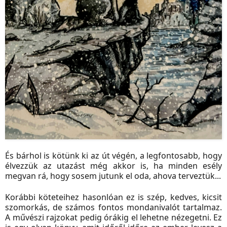
És bárhol is kötünk ki az út végén, a legfontosabb, hogy
élvezzük az utazást még akkor is, ha minden esély
megvan rá, hogy sosem jutunk el oda, ahova terveztük...
Korábbi köteteihez hasonlóan ez is szép, kedves, kicsit
szomorkás, de számos fontos mondanivalót tartalmaz.
A művészi rajzokat pedig órákig el lehetne nézegetni. Ez