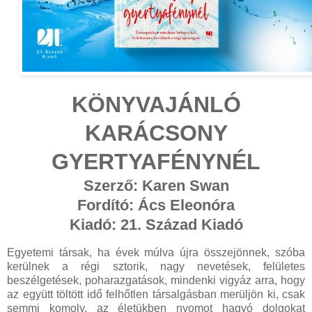
KÖNYVAJÁNLÓ
KARÁCSONY
GYERTYAFÉNYNÉL
Szerző: Karen Swan
Fordító: Ács Eleonóra
Kiadó: 21. Század Kiadó
Egyetemi társak, ha évek múlva újra összejönnek, szóba
kerülnek a régi sztorik, nagy nevetések, felületes
beszélgetések, poharazgatások, mindenki vigyáz arra, hogy
az együtt töltött idő felhőtlen társalgásban merüljön ki, csak
semmi komoly, az életükben nyomot hagyó dolgokat