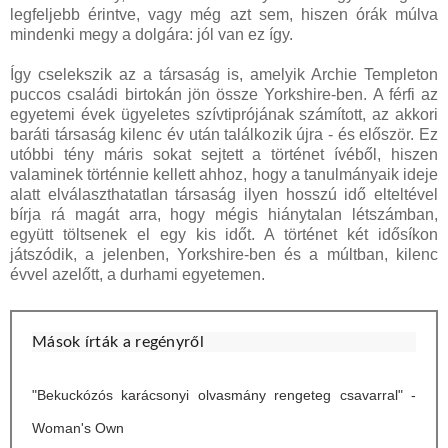
legfeljebb érintve, vagy még azt sem, hiszen órák múlva
mindenki megy a dolgára: jól van ez így.
Így cselekszik az a társaság is, amelyik Archie Templeton
puccos családi birtokán jön össze Yorkshire-ben. A férfi az
egyetemi évek ügyeletes szívtiprójának számított, az akkori
baráti társaság kilenc év után találkozik újra - és először. Ez
utóbbi tény máris sokat sejtett a történet ívéből, hiszen
valaminek történnie kellett ahhoz, hogy a tanulmányaik ideje
alatt elválaszthatatlan társaság ilyen hosszú idő elteltével
bírja rá magát arra, hogy mégis hiánytalan létszámban,
együtt töltsenek el egy kis időt. A történet két idősíkon
játszódik, a jelenben, Yorkshire-ben és a múltban, kilenc
évvel azelőtt, a durhami egyetemen.
Mások írták a regényről
"Bekuckózós karácsonyi olvasmány rengeteg csavarral" -
Woman's Own