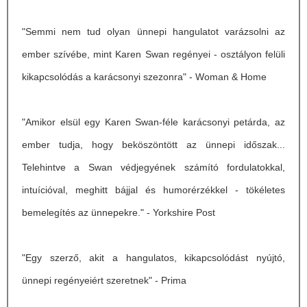
"Semmi nem tud olyan ünnepi hangulatot varázsolni az
ember szívébe, mint Karen Swan regényei - osztályon felüli
kikapcsolódás a karácsonyi szezonra" - Woman & Home
"Amikor elsül egy Karen Swan-féle karácsonyi petárda, az
ember tudja, hogy beköszöntött az ünnepi időszak...
Telehintve a Swan védjegyének számító fordulatokkal,
intuícióval, meghitt bájjal és humorérzékkel - tökéletes
bemelegítés az ünnepekre." - Yorkshire Post
"Egy szerző, akit a hangulatos, kikapcsolódást nyújtó,
ünnepi regényeiért szeretnek" - Prima