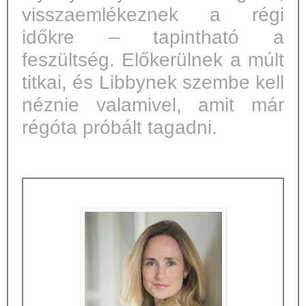
visszaemlékeznek a régi
időkre – tapintható a
feszültség. Előkerülnek a múlt
titkai, és Libbynek szembe kell
néznie valamivel, amit már
régóta próbált tagadni.