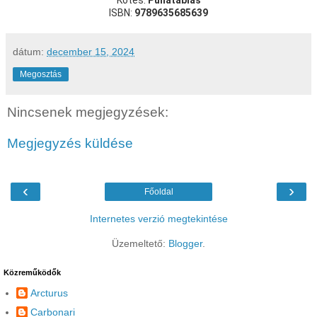
Kötés:
Puhatáblás
ISBN:
9789635685639
dátum:
december 15, 2024
Megosztás
Nincsenek megjegyzések:
Megjegyzés küldése
‹
›
Főoldal
Internetes verzió megtekintése
Üzemeltető:
Blogger
.
Közreműködők
Arcturus
Carbonari