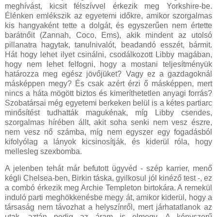
meghívást, kicsit félszívvel érkezik meg Yorkshire-be.
Élénken emlékszik az egyetemi időkre, amikor szorgalmas
kis hangyaként tette a dolgát, és egyszerűen nem értette
barátnőit (Zannah, Coco, Ems), akik mindent az utolsó
pillanatra hagytak, tanulnivalót, beadandó esszét, bármit.
Hát hogy lehet ilyet csinálni, csodálkozott Libby magában,
hogy nem lehet felfogni, hogy a mostani teljesítményük
határozza meg egész jövőjüket? Vagy ez a gazdagoknál
másképpen megy? És csak azért érzi ő másképpen, mert
nincs a háta mögött biztos és kimeríthetetlen anyagi forrás?
Szobatársai még egyetemi berkeken belül is a kétes partiarc
minősítést tudhatták magukénak, míg Libby csendes,
szorgalmas hírében állt, akit soha senki nem vesz észre,
nem vesz nő számba, míg nem egyszer egy fogadásból
kifolyólag a lányok kicsinosítják, és kiderül róla, hogy
mellesleg szexbomba.
A jelenben tehát már befutott ügyvéd - szép karrier, menő
kégli Chelsea-ben, Birkin táska, gyilkosul jól kinéző test -, ez
a combó érkezik meg Archie Templeton birtokára. A remekül
induló parti meghökkenésbe megy át, amikor kiderül, hogy a
társaság nem távozhat a helyszínről, mert járhatatlanok az
utak, aztán pedig az áram is elmegy. A kényszerű