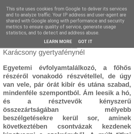
This site uses cookies from Google to deliver its services
and to analyze traffic. Your IP address and user-agent are
shared with Google along with performance and security
metrics to ensure quality of service, generate usage
statistics, and to detect and address abuse.
▼
LEARN MORE
GOT IT
2024. december 15., vasárnap
Karácsony gyertyafénynél
Egyetemi évfolyamtalálkozó, a főhős
részéről vonakodó részvétellel, de úgy
van vele, pár órát kibír és utána szabad,
mindenféle szempontból. Ám leesik a hó,
és a résztvevők kényszerű
összezártságában mélyebb
beszélgetésekre kerül sor, aminek
következtében csontvázak kezdenek