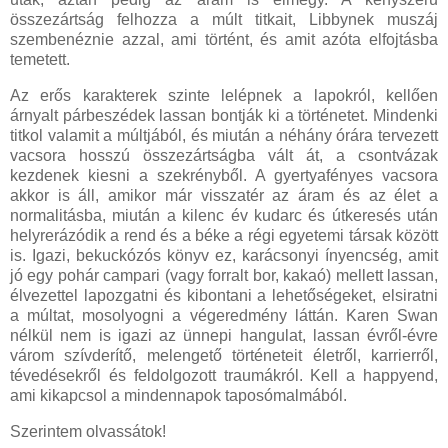
összezártság felhozza a múlt titkait, Libbynek muszáj
szembenéznie azzal, ami történt, és amit azóta elfojtásba
temetett.
Az erős karakterek szinte lelépnek a lapokról, kellően
árnyalt párbeszédek lassan bontják ki a történetet. Mindenki
titkol valamit a múltjából, és miután a néhány órára tervezett
vacsora hosszú összezártságba vált át, a csontvázak
kezdenek kiesni a szekrényből. A gyertyafényes vacsora
akkor is áll, amikor már visszatér az áram és az élet a
normalitásba, miután a kilenc év kudarc és útkeresés után
helyrerázódik a rend és a béke a régi egyetemi társak között
is. Igazi, bekuckózós könyv ez, karácsonyi ínyencség, amit
jó egy pohár campari (vagy forralt bor, kakaó) mellett lassan,
élvezettel lapozgatni és kibontani a lehetőségeket, elsiratni
a múltat, mosolyogni a végeredmény láttán. Karen Swan
nélkül nem is igazi az ünnepi hangulat, lassan évről-évre
várom szívderítő, melengető történeteit életről, karrierről,
tévedésekről és feldolgozott traumákról. Kell a happyend,
ami kikapcsol a mindennapok taposómalmából.
Szerintem olvassátok!