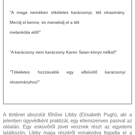
"A maga nemében tökéletes karácsonyi, téli olvasmány.
Merülj el benne, és menekülj el a téli
melankólia elől!"
"A karácsony nem karácsony Karen Swan-könyv nélkül!"
"Tökéletes hozzávalók egy elbűvölő karácsonyi
olvasmányhoz!"
A történet abszolút főhőse Libby (Elisabeth Pugh), aki a
jelenben ügyvédként praktizál, egy ellenszenves pasival az
oldalán. Egy esküvőről jövet vesznek részt az egyetemi
találkozón, Libby maga részéről vonakodva fogadta el a