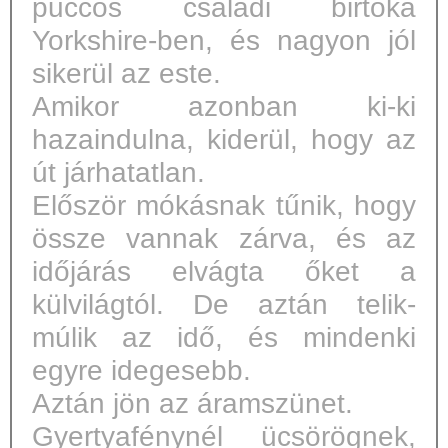
puccos családi birtoka
Yorkshire-ben, és nagyon jól
sikerül az este.
Amikor azonban ki-ki
hazaindulna, kiderül, hogy az
út járhatatlan.
Először mókásnak tűnik, hogy
össze vannak zárva, és az
időjárás elvágta őket a
külvilágtól. De aztán telik-
múlik az idő, és mindenki
egyre idegesebb.
Aztán jön az áramszünet.
Gyertyafénynél ücsörögnek,