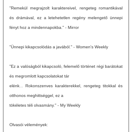
"Remekül megrajzolt karaktereivel, rengeteg romantikával
és drámával, ez a letehetetlen regény melengető ünnepi
fényt hoz a mindennapokba." - Mirror
"Ünnepi kikapcsolódás a javából." - Women's Weekly
"Ez a valóságból kikapcsoló, felemelő történet régi barátokat
és megromlott kapcsolatokat tár
elénk... Rokonszenves karakterekkel, rengeteg titokkal és
otthonos meghittséggel, ez a
tökéletes téli olvasmány." - My Weekly
Olvasói vélemények: