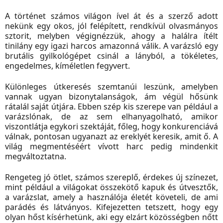
A történet számos világon ível át és a szerző adott
nekünk egy okos, jól felépített, rendkívül olvasmányos
sztorit, melyben végignézzük, ahogy a halálra ítélt
tinilány egy igazi harcos amazonná válik. A varázsló egy
brutális gyilkológépet csinál a lányból, a tökéletes,
engedelmes, kíméletlen fegyvert.
Különleges útkeresés szemtanúi leszünk, amelyben
vannak ugyan bizonytalanságok, ám végül hősünk
rátalál saját útjára. Ebben szép kis szerepe van például a
varázslónak, de az sem elhanyagolható, amikor
viszontlátja egykori szektáját, főleg, hogy konkurenciává
válnak, pontosan ugyanazt az ereklyét keresik, amit ő. A
világ megmentéséért vívott harc pedig mindenkit
megváltoztatna.
Rengeteg jó ötlet, számos szereplő, érdekes új színezet,
mint például a világokat összekötő kapuk és útvesztők,
a varázslat, amely a használója életét követeli, de ami
parádés és látványos. Kifejezetten tetszett, hogy egy
olyan hőst kísérhetünk, aki egy elzárt közösségben nőtt