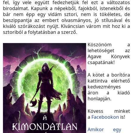
fel, így vele együtt fedezhetjük fel ezt a változatos
birodalmat. Kapunk a népekből, fajokból, istenekből és
bár nem épp egy vidám sztori, nem is tökéletes, de
beszippantja az embert olvasmányos, jó stílusával és
kiváló szórákozást nyújt. Kíváncsian várom mit hoz ki a
sztoriból a folytatásban a szerző.
Köszönöm a
lehetöséget az
Agave Könyvek
csapatának!
A kötet a borítóra
kattintva elérhető
kedvezményes
áron a kiadó
honlapján.
Kövess minket
a
Facebookon
is!
Amikor egy ​