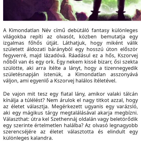
A Kimondatlan Név című debütáló fantasy különleges
világokba repíti az olvasót, közben bemutatja egy
izgalmas főhős útját. Láthatjuk, hogy miként válik
született áldozati bárányból egy hosszú úton először
fegyverré, majd lázadóvá. Ráadásul ez a hős, Kszorvej
nőből van és egy ork. Egy nekem kissé bizarr, ősi szekta
szülötte, aki arra ítélte a lányt, hogy a tizennegyedik
születésnapján istenük, a Kimondatlan asszonyává
váljon, ami egyenlő a Kszorvej halálos ítéletével.
De vajon mit tesz egy fiatal lány, amikor valaki tálcán
kínálja a túlélést? Nem árulok el nagy titkot azzal, hogy
az életet választja. Megérkezett ugyanis egy varázsló,
aki egy mágikus tárgy megtalálásával akarja megbízni.
Választhat: útra kel Szethennáj oldalán vagy beletörődik
egy szerinte értelmetlen halálba? Az olvasó legnagyobb
szerencséjére az életet választotta és elindult egy
különleges kalandra.