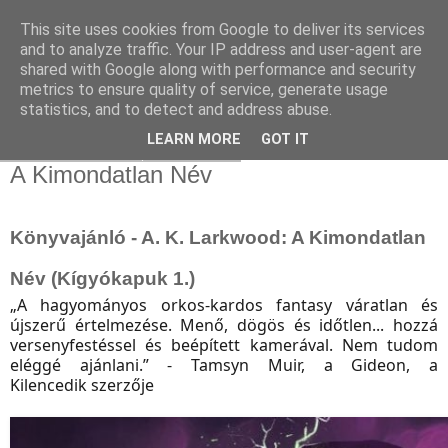
This site uses cookies from Google to deliver its services
and to analyze traffic. Your IP address and user-agent are
shared with Google along with performance and security
metrics to ensure quality of service, generate usage
statistics, and to detect and address abuse.
▼
LEARN MORE
GOT IT
2023. október 5., csütörtök
A Kimondatlan Név
Könyvajánló - A. K. Larkwood: A Kimondatlan
Név (Kígyókapuk 1.)
„A hagyományos orkos-kardos fantasy váratlan és
újszerű értelmezése. Menő, dögös és időtlen... hozzá
versenyfestéssel és beépített kamerával. Nem tudom
eléggé ajánlani.” - Tamsyn Muir, a Gideon, a
Kilencedik szerzője