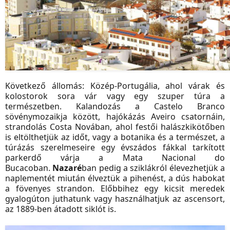
Következő állomás: Közép-Portugália, ahol várak és
kolostorok sora vár vagy egy szuper túra a
természetben. Kalandozás a Castelo Branco
sövénymozaikja között, hajókázás Aveiro csatornáin,
strandolás Costa Novában, ahol festői halászkikötőben
is eltölthetjük az időt, vagy a botanika és a természet, a
túrázás szerelmeseire egy évszádos fákkal tarkított
parkerdő várja a Mata Nacional do
Bucacoban.
Nazaré
ban pedig a sziklákról élevezhetjük a
naplementét miután élveztük a pihenést, a dús habokat
a fövenyes strandon. Előbbihez egy kicsit meredek
gyalogúton juthatunk vagy használhatjuk az ascensort,
az 1889-ben átadott siklót is.