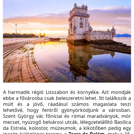
A harmadik régió Lisszabon és környéke. Azt mondják
ebbe a fővárosba csak beleszeretni lehet. Itt találkozik a
múlt és a jövő, ráadásul számos magaslata teszi
lehetővé, hogy fentről gyönyörködjünk a városban.
Szent György vár, főníciai és római maradványok, mór
mecset, nyüzsgő belvárosi utcák, lélegzetelállító Basilica
da Estrela, kolostor, múzeumok, a kikötőben pedig egy