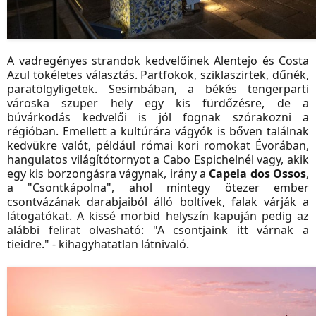
A vadregényes strandok kedvelőinek Alentejo és Costa
Azul tökéletes választás. Partfokok, sziklaszirtek, dűnék,
paratölgyligetek. Sesimbában, a békés tengerparti
városka szuper hely egy kis fürdőzésre, de a
búvárkodás kedvelői is jól fognak szórakozni a
régióban. Emellett a kultúrára vágyók is bőven találnak
kedvükre valót, például római kori romokat Évorában,
hangulatos világítótornyot a Cabo Espichelnél vagy, akik
egy kis borzongásra vágynak, irány a
Capela dos Ossos
,
a "Csontkápolna", ahol mintegy ötezer ember
csontvázának darabjaiból álló boltívek, falak várják a
látogatókat. A kissé morbid helyszín kapuján pedig az
alábbi felirat olvasható: "A csontjaink itt várnak a
tieidre." - kihagyhatatlan látnivaló.