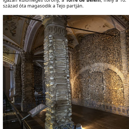
igazán különleges torony, a
Torre de Belém
, mely a 16.
század óta magasodik a Tejo partján.