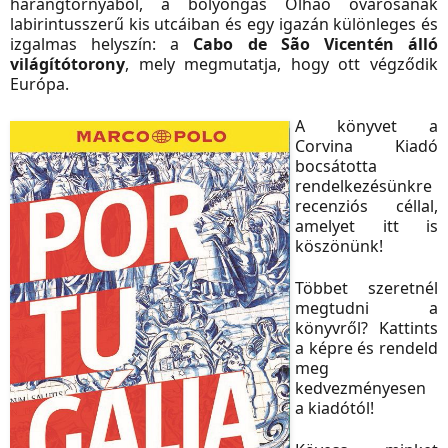
harangtornyából, a bolyongás Olhao óvárosának
labirintusszerű kis utcáiban és egy igazán különleges és
izgalmas helyszín: a
Cabo de São Vicentén álló
világítótorony
, mely megmutatja, hogy ott végződik
Európa.
A könyvet a
Corvina Kiadó
bocsátotta
rendelkezésünkre
recenziós céllal,
amelyet itt is
köszönünk!
Többet szeretnél
megtudni a
könyvről?
Kattints
a képre és rendeld
meg
kedvezményesen
a kiadótól!