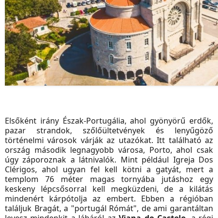
Elsőként irány Észak-Portugália, ahol gyönyörű erdők,
pazar strandok, szőlőültetvények és lenyűgöző
történelmi városok várják az utazókat. Itt található az
ország második legnagyobb városa, Porto, ahol csak
úgy záporoznak a látnivalók. Mint például Igreja Dos
Clérigos, ahol ugyan fel kell kötni a gatyát, mert a
templom 76 méter magas tornyába jutáshoz egy
keskeny lépcsősorral kell megküzdeni, de a kilátás
mindenért kárpótolja az embert. Ebben a régióban
találjuk Bragát, a "portugál Rómát", de ami garantáltan
levesz mindenkit a lábáról az
Viana do Castelo
, a régi