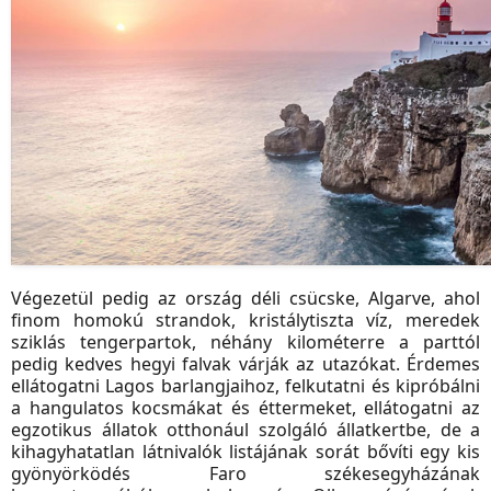
Végezetül pedig az ország déli csücske, Algarve, ahol
finom homokú strandok, kristálytiszta víz, meredek
sziklás tengerpartok, néhány kilométerre a parttól
pedig kedves hegyi falvak várják az utazókat. Érdemes
ellátogatni Lagos barlangjaihoz, felkutatni és kipróbálni
a hangulatos kocsmákat és éttermeket, ellátogatni az
egzotikus állatok otthonául szolgáló állatkertbe, de a
kihagyhatatlan látnivalók listájának sorát bővíti egy kis
gyönyörködés Faro székesegyházának