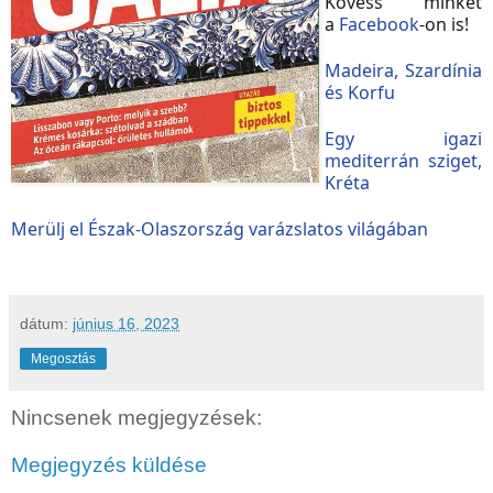
Kövess minket
a
Facebook
-on is!
Madeira, Szardínia
és Korfu
Egy igazi
mediterrán sziget,
Kréta
Merülj el Észak-Olaszország varázslatos világában
dátum:
június 16, 2023
Megosztás
Nincsenek megjegyzések:
Megjegyzés küldése