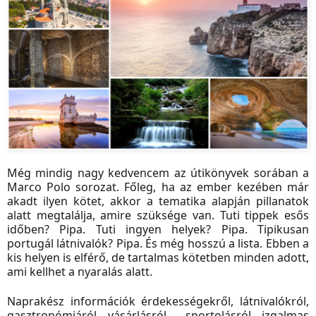
Még mindig nagy kedvencem az útikönyvek sorában a
Marco Polo sorozat. Főleg, ha az ember kezében már
akadt ilyen kötet, akkor a tematika alapján pillanatok
alatt megtalálja, amire szüksége van. Tuti tippek esős
időben? Pipa. Tuti ingyen helyek? Pipa. Tipikusan
portugál látnivalók? Pipa. És még hosszú a lista. Ebben a
kis helyen is elférő, de tartalmas kötetben minden adott,
ami kellhet a nyaralás alatt.
Naprakész információk érdekességekről, látnivalókról,
gasztronómiáról, vásárlásról, sportolásról, izgalmas