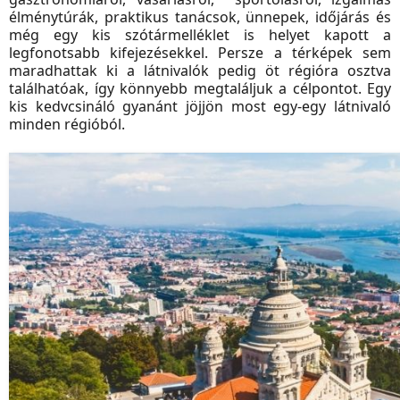
élménytúrák, praktikus tanácsok, ünnepek, időjárás és
még egy kis szótármelléklet is helyet kapott a
legfonotsabb kifejezésekkel. Persze a térképek sem
maradhattak ki a látnivalók pedig öt régióra osztva
találhatóak, így könnyebb megtaláljuk a célpontot. Egy
kis kedvcsináló gyanánt jöjjön most egy-egy látnivaló
minden régióból.