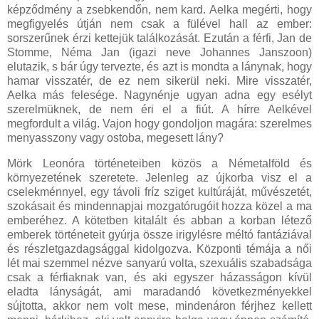
képződmény a zsebkendőn, nem kard. Aelka megérti, hogy
megfigyelés útján nem csak a fülével hall az ember:
sorszerűnek érzi kettejük találkozását. Ezután a férfi, Jan de
Stomme, Néma Jan (igazi neve Johannes Janszoon)
elutazik, s bár úgy tervezte, és azt is mondta a lánynak, hogy
hamar visszatér, de ez nem sikerül neki. Mire visszatér,
Aelka más felesége. Nagynénje ugyan adna egy esélyt
szerelmüknek, de nem éri el a fiút. A hírre Aelkével
megfordult a világ. Vajon hogy gondoljon magára: szerelmes
menyasszony vagy ostoba, megesett lány?
Mörk Leonóra történeteiben közös a Németalföld és
környezetének szeretete. Jelenleg az újkorba visz el a
cselekménnyel, egy távoli fríz sziget kultúráját, művészetét,
szokásait és mindennapjai mozgatórugóit hozza közel a ma
emberéhez. A kötetben kitalált és abban a korban létező
emberek történeteit gyúrja össze irigylésre méltó fantáziával
és részletgazdagsággal kidolgozva. Központi témája a női
lét mai szemmel nézve sanyarú volta, szexuális szabadsága
csak a férfiaknak van, és aki egyszer házasságon kívül
eladta lányságát, ami maradandó következményekkel
sújtotta, akkor nem volt mese, mindenáron férjhez kellett