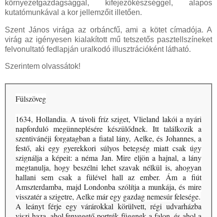
környezetgazdagsággal, kifejezőkészséggel, alapos
kutatómunkával a kor jellemzőit illetően.
Szent János virága az orbáncfű, ami a kötet címadója. A
virág az igényesen kialakított mű tetszetős pasztellszíneket
felvonultató fedlapján uralkodó illusztrációként látható.
Szerintem olvassátok!
Fülszöveg
1634, ​Hollandia. A távoli fríz sziget, Vlieland lakói a nyári
napforduló megünneplésére készülődnek. Itt találkozik a
szentivánéji forgatagban a fiatal lány, Aelke, és Johannes, a
festő, aki egy gyerekkori súlyos betegség miatt csak úgy
szignálja a képeit: a néma Jan. Mire eljön a hajnal, a lány
megtanulja, hogy beszélni lehet szavak nélkül is, ahogyan
hallani sem csak a fülével hall az ember. Ám a fiút
Amszterdamba, majd Londonba szólítja a munkája, és mire
visszatér a szigetre, Aelke már egy gazdag nemesúr felesége.
A leányt férje egy várárokkal körülvett, régi udvarházba
viszi haza, ahol fenyegető portrék függnek a falon, és ahol a