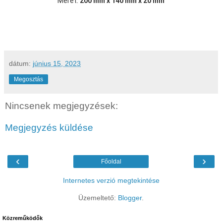
Méret:
200 mm x 140 mm x 20 mm
dátum:
június 15, 2023
Megosztás
Nincsenek megjegyzések:
Megjegyzés küldése
‹
›
Főoldal
Internetes verzió megtekintése
Üzemeltető:
Blogger
.
Közreműködők