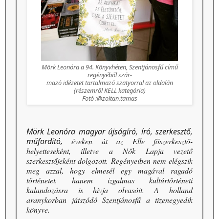
Mörk Leonóra a 94. Könyvhéten, Szentjánosfű című
regényéből szár-
mazó idézetet tartalmazó szatyorral az oldalán
(részemről KELL kategória)
Fotó :@zoltan.tamas
Mörk Leonóra magyar újságíró, író, szerkesztő,
műfordító,
éveken át az Elle főszerkesztő-
helyetteseként, illetve a Nők Lapja vezető
szerkesztőjeként dolgozott. Regényeiben nem elégszik
meg azzal, hogy elmesél egy magával ragadó
történetet, hanem izgalmas kultúrtörténeti
kalandozásra is hívja olvasóit. A holland
aranykorban játszódó Szentjánosfű a tizenegyedik
könyve.