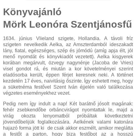
Könyvajánló
Mörk Leonóra Szentjánosfű
1634. június Vlieland szigete, Hollandia. A távoli fríz
szigeten nevelkedik Aelka, az Amszterdamból ideszakadt
lány, fiatal, egészséges, szép és jómódú (amíg apja élt, jól
menő nyomdát és könyvkiadót vezetett). Aelka kisgyerek
korában megárvult, özvegy nagynénje (Jacoba de Vries)
visel gondot rá, és miután a kor követelményei szerint
eladósorba került, éppen férjet keresnek neki. A történet
kezdetén 17 éves, naivitásig őszinte. Így eshetett meg, hogy
a süketnéma festővel Szent Iván éjjelén való találkozása
végzetes eseményekhez vezet.
Pedig nem így indult a nap! Két barátnő jósolt magának:
fehér zsebkendőbe orbáncvirágot nyomtattak le, majd a
virág okozta lenyomatból próbáltak következtetni
jövendőbelijük foglalkozására. Aelkének valami katonára
hajazó forma jött ki de csak akkor eszmélt, amikor meglátta
a festőt a parton, hogy biza festőbot az a hosszú