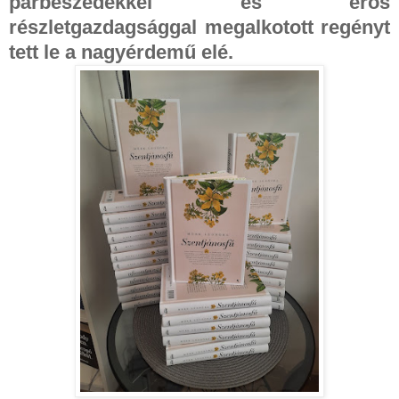
párbeszédekkel és erős
részletgazdagsággal megalkotott regényt
tett le a nagyérdemű elé.