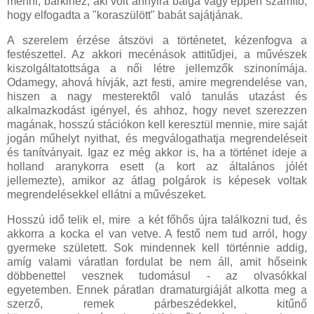
menni, bárkihez, aki volt annyira balga vagy éppen számító,
hogy elfogadta a "koraszülött" babát sajátjának.
A szerelem érzése átszövi a történetet, kézenfogva a
festészettel. Az akkori mecénások attitűdjei, a művészek
kiszolgáltatottsága a női létre jellemzők szinonímája.
Odamegy, ahová hívják, azt festi, amire megrendelése van,
hiszen a nagy mesterektől való tanulás utazást és
alkalmazkodást igényel, és ahhoz, hogy nevet szerezzen
magának, hosszú stációkon kell keresztül mennie, mire saját
jogán műhelyt nyithat, és megválogathatja megrendeléseit
és tanítványait. Igaz ez még akkor is, ha a történet ideje a
holland aranykorra esett (a kort az általános jólét
jellemezte), amikor az átlag polgárok is képesek voltak
megrendelésekkel ellátni a művészeket.
Hosszú idő telik el, mire a két főhős újra találkozni tud, és
akkorra a kocka el van vetve. A festő nem tud arról, hogy
gyermeke született. Sok mindennek kell történnie addig,
amíg valami váratlan fordulat be nem áll, amit hőseink
döbbenettel vesznek tudomásul - az olvasókkal
egyetemben. Ennek páratlan dramaturgiáját alkotta meg a
szerző, remek párbeszédekkel, kitűnő