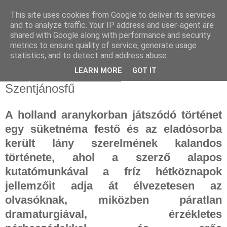
This site uses cookies from Google to deliver its services
and to analyze traffic. Your IP address and user-agent are
shared with Google along with performance and security
metrics to ensure quality of service, generate usage
statistics, and to detect and address abuse.
▼
LEARN MORE
GOT IT
2023. június 15., csütörtök
Szentjánosfű
A holland aranykorban játszódó történet
egy süketnéma festő és az eladósorba
került lány szerelmének kalandos
története, ahol a szerző alapos
kutatómunkával a fríz hétköznapok
jellemzőit adja át élvezetesen az
olvasóknak, miközben páratlan
dramaturgiával, érzékletes