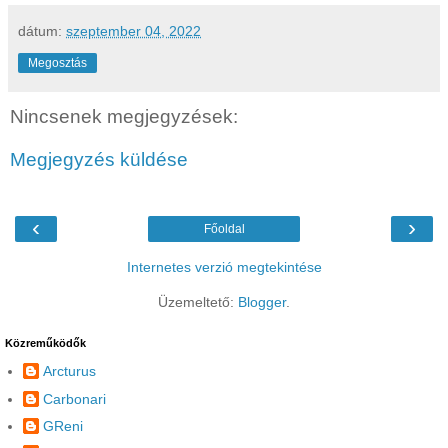
dátum:
szeptember 04, 2022
Megosztás
Nincsenek megjegyzések:
Megjegyzés küldése
‹
›
Főoldal
Internetes verzió megtekintése
Üzemeltető:
Blogger
.
Közreműködők
Arcturus
Carbonari
GReni