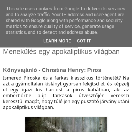
This site uses cookies from Google to deliver its services
and to analyze traffic. Your IP address and user-agent are
shared with Google along with performance and security
metrics to ensure quality of service, generate usage
statistics, and to detect and address abuse.
▼
LEARN MORE
GOT IT
2022. szeptember 4., vasárnap
Menekülés egy apokaliptikus világban
Könyvajánló - Christina Henry: Piros
Ismered Piroska és a farkas klasszikus történetét? Na
azt a gyámoltalan kislányt gyorsan felejtsd el, és képzelj
el egy igazi kis harcost a piros kabátban, aki az
emberbőrbe bújt farkasok útvesztőjén verekszi
keresztül magát, hogy túléljen egy pusztító járvány utáni
apokaliptikus világban.