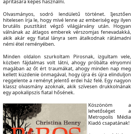
aprítására képes használni.
Olvasmányos, sodró lendületű történet. Ijesztően
hitelesen írja le, hogy mivé lenne az emberiség egy ilyen
brutális pusztítást végző világjárvány után. Hogyan
válnának az átlagos emberek vérszomjas fenevadakká,
akik akár egy fiatal lányra sem átalkodnak rátámadni
némi étel reményében.
Minden oldalon szurkoltam Pirosnak, izgultam vele,
közben fájdalmas volt látni, ahogy próbálta elnyomni
magában az őt ért traumákat, ahogy minden nap meg
kellett küzdenie önmagával, hogy újra és újra elinduljon
reggelente a reményt jelentő erdei ház felé. Egy nagyon
klassz olvasmány azoknak, akik szívesen drukkolnának
egy apokalipszis fiatal hősének.
Köszönöm a
lehetőséget a
Metropolis Média
Kiadó csapatának!