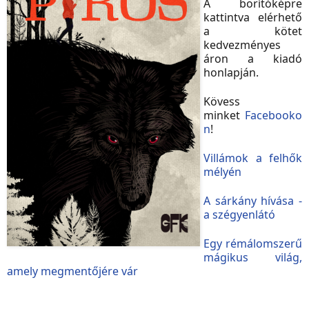
A borítóképre
kattintva elérhető
a kötet
kedvezményes
áron a kiadó
honlapján.
Kövess
minket
Facebooko
n
!
Villámok a felhők
mélyén
A sárkány hívása -
a szégyenlátó
Egy rémálomszerű
mágikus világ,
amely megmentőjére vár