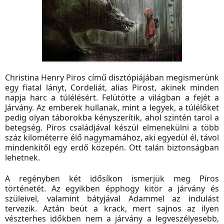
Christina Henry Piros című disztópiájában megismerünk
egy fiatal lányt, Cordeliát, alias Pirost, akinek minden
napja harc a túlélésért. Felütötte a világban a fejét a
Járvány. Az emberek hullanak, mint a legyek, a túlélőket
pedig olyan táborokba kényszerítik, ahol szintén tarol a
betegség. Piros családjával készül elmenekülni a több
száz kilométerre élő nagymamához, aki egyedül él, távol
mindenkitől egy erdő közepén. Ott talán biztonságban
lehetnek.
A regényben két idősíkon ismerjük meg Piros
történetét. Az egyikben épphogy kitör a járvány és
szüleivel, valamint bátyjával Adammel az indulást
tervezik. Aztán beüt a krack, mert sajnos az ilyen
vészterhes időkben nem a járvány a legveszélyesebb,