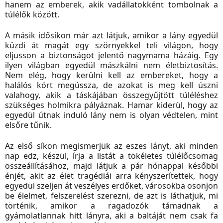
hanem az emberek, akik vadállatokként tombolnak a
túlélők között.
A másik idősíkon már azt látjuk, amikor a lány egyedül
küzdi át magát egy szörnyekkel teli világon, hogy
eljusson a biztonságot jelentő nagymama házáig. Egy
ilyen világban egyedül mászkálni nem életbiztosítás.
Nem elég, hogy kerülni kell az embereket, hogy a
halálós kórt megússza, de azokat is meg kell úszni
valahogy, akik a táskájában összegyűjtött túléléshez
szükséges holmikra pályáznak. Hamar kiderül, hogy az
egyedül útnak induló lány nem is olyan védtelen, mint
elsőre tűnik.
Az első síkon megismerjük az eszes lányt, aki minden
nap edz, készül, írja a listát a tökéletes túlélőcsomag
összeállításához, majd látjuk a pár hónappal későbbi
énjét, akit az élet tragédiái arra kényszerítettek, hogy
egyedül szeljen át veszélyes erdőket, városokba osonjon
be élelmet, felszerelést szerezni, de azt is láthatjuk, mi
történik, amikor a ragadozók támadnak a
gyámolatlannak hitt lányra, aki a baltáját nem csak fa