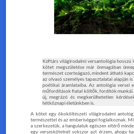
Kortárs világirodalmi versantológia hosszú 
kötet megszületése már önmagában ünn
természet szerteágazó, mindent átható kapcsola
az olvasó személyes tapasztalatai alapján is
poétikai áramlataiba. Az antológia versei 
műfordítások fiatal költők, fordítók munk
új, megrázó és megkerülhetetlen kérdés
hétköznapi életünkben is.
A kötet egy ökoköltészeti világirodalmi antológi
természettel és az emberiséggel foglalkoznak. Mi
a szerkezetük, a hangulatuk egészen eltérő mind
egy verseskötetnél sokszor azt érzem, ahogy h