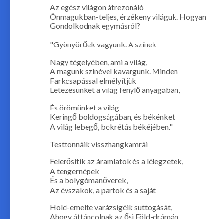
Az egész világon átrezonáló
Önmagukban-teljes, érzékeny világuk. Hogyan
Gondolkodnak egymásról?
"Gyönyörűek vagyunk. A színek
Nagy tégelyében, ami a világ,
A magunk színével kavargunk. Minden
Farkcsapással elmélyítjük
Létezésünket a világ fénylő anyagában,
És örömünket a világ
Keringő boldogságában, és békénket
A világ lebegő, bokrétás békéjében."
Testtonnáik visszhangkamrái
Felerősítik az áramlatok és a lélegzetek,
A tengernépek
És a bolygómanőverek,
Az évszakok, a partok és a saját
Hold-emelte varázsigéik suttogását,
Ahogy áttáncolnak az ősi Föld-drámán,