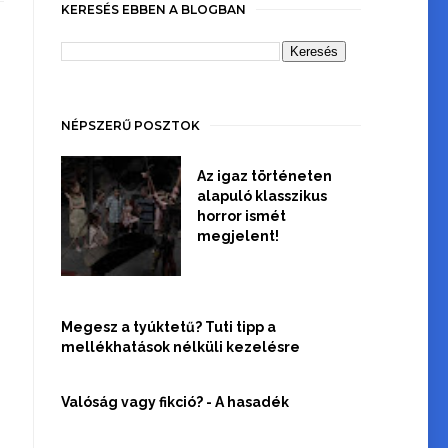
KERESÉS EBBEN A BLOGBAN
NÉPSZERŰ POSZTOK
Az igaz történeten
alapuló klasszikus
horror ismét
megjelent!
Megesz a tyúktetű? Tuti tipp a
mellékhatások nélküli kezelésre
Valóság vagy fikció? - A hasadék