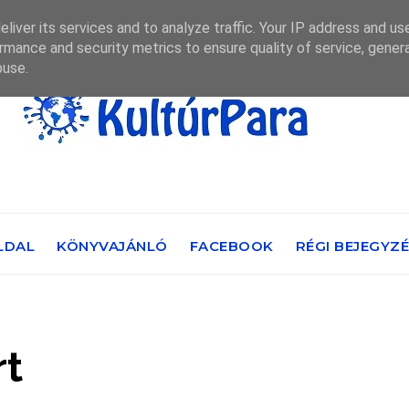
liver its services and to analyze traffic. Your IP address and us
rmance and security metrics to ensure quality of service, gene
buse.
LDAL
KÖNYVAJÁNLÓ
FACEBOOK
RÉGI BEJEGYZ
rt