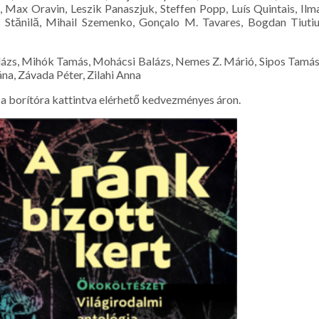
ax Oravin, Leszik Panaszjuk, Steffen Popp, Luís Quintais, Ilm
tănilă, Mihail Szemenko, Gonçalo M. Tavares, Bogdan Tiutiu
alázs, Mihók Tamás, Mohácsi Balázs, Nemes Z. Márió, Sipos Tamás
na, Závada Péter, Zilahi Anna
a borítóra kattintva elérhető kedvezményes áron.