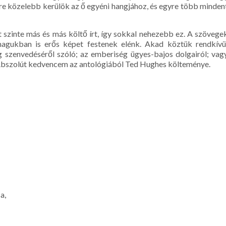
e közelebb kerülök az ő egyéni hangjához, és egyre több minden
szinte más és más költő írt, így sokkal nehezebb ez. A szövege
nmagukban is erős képet festenek elénk. Akad köztük rendkívü
lág szenvedéséről szóló; az emberiség ügyes-bajos dolgairól; vag
 Abszolút kedvencem az antológiából Ted Hughes költeménye.
a,