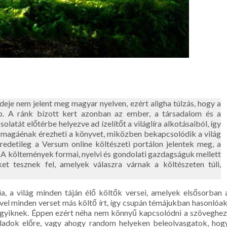
ideje nem jelent meg magyar nyelven, ezért aligha túlzás, hogy a
ep. A ránk bízott kert azonban az ember, a társadalom és a
tát előtérbe helyezve ad ízelítőt a világlíra alkotásaiból, így
 magáénak érezheti a könyvet, miközben bekapcsolódik a világ
eredetileg a Versum online költészeti portálon jelentek meg, a
ái. A költemények formai, nyelvi és gondolati gazdagságuk mellett
eket tesznek fel, amelyek válaszra várnak a költészeten túli,
a, a világ minden táján élő költők versei, amelyek elsősorban 
vel minden verset más költő írt, így csupán témájukban hasonlóak
egyiknek. Éppen ezért néha nem könnyű kapcsolódni a szöveghez
aladok előre, vagy ahogy random helyeken beleolvasgatok, hog