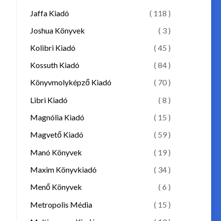
Jaffa Kiadó
( 118 )
Joshua Könyvek
( 3 )
Kolibri Kiadó
( 45 )
Kossuth Kiadó
( 84 )
Könyvmolyképző Kiadó
( 70 )
Libri Kiadó
( 8 )
Magnólia Kiadó
( 15 )
Magvető Kiadó
( 59 )
Manó Könyvek
( 19 )
Maxim Könyvkiadó
( 34 )
Menő Könyvek
( 6 )
Metropolis Média
( 15 )