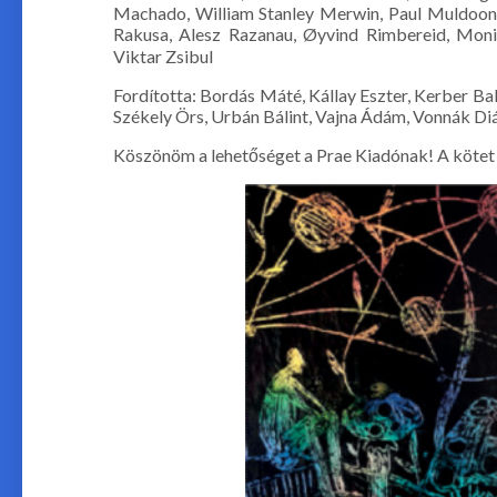
Machado, William Stanley Merwin, Paul Muldoon, M
Rakusa, Alesz Razanau, Øyvind Rimbereid, Moni S
Viktar Zsibul
Fordította: Bordás Máté, Kállay Eszter, Kerber B
Székely Örs, Urbán Bálint, Vajna Ádám, Vonnák Diá
Köszönöm a lehetőséget a Prae Kiadónak! A kötet 