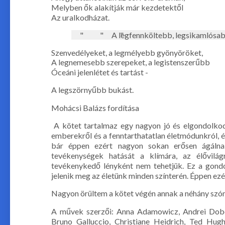
Melyben ők alakítják már kezdetektől
Az uralkodházat.
A legfennköltebb, legsikamlósa
Szenvedélyeket, a legmélyebb gyönyöröket,
A legnemesebb szerepeket, a legistenszerűbb
Óceáni jelenlétet és tartást -
A legszörnyűbb bukást.
Mohácsi Balázs fordítása
A kötet tartalmaz egy nagyon jó és elgondolkodt
emberekről és a fenntarthatatlan életmódunkról, és
bár éppen ezért nagyon sokan erősen ágálna
tevékenységek hatását a klímára, az élővilá
tevékenykedő lényként nem tehetjük. Ez a gon
jelenik meg az életünk minden színterén. Éppen ez
Nagyon örültem a kötet végén annak a néhány szónak
A művek szerzői: Anna Adamowicz, Andrei Doboș,
Bruno Galluccio, Christiane Heidrich, Ted Hug