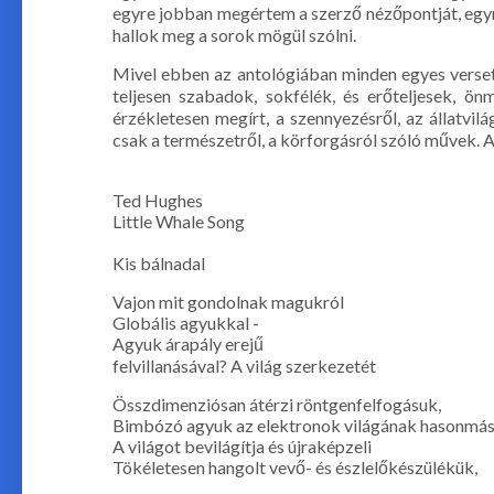
egyre jobban megértem a szerző nézőpontját, egyr
hallok meg a sorok mögül szólni.
Mivel ebben az antológiában minden egyes verset 
teljesen szabadok, sokfélék, és erőteljesek, ö
érzékletesen megírt, a szennyezésről, az állatvi
csak a természetről, a körforgásról szóló művek.
Ted Hughes
Little Whale Song
Kis bálnadal
Vajon mit gondolnak magukról
Globális agyukkal -
Agyuk árapály erejű
felvillanásával? A világ szerkezetét
Összdimenziósan átérzi röntgenfelfogásuk,
Bimbózó agyuk az elektronok világának hasonmás
A világot bevilágítja és újraképzeli
Tökéletesen hangolt vevő- és észlelőkészülékük,