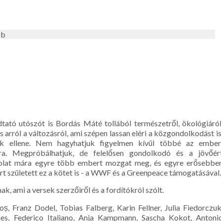
bb
ató utószót is Bordás Máté tollából természetről, ökológiáról
 arról a változásról, ami szépen lassan eléri a közgondolkodást is
k ellene. Nem hagyhatjuk figyelmen kívül többé az ember
gra. Megpróbálhatjuk, de felelősen gondolkodó és a jövőér
dolat mára egyre több embert mozgat meg, és egyre erősebbe
ért született ez a kötet is - a WWF és a Greenpeace támogatásával
, ami a versek szerzőiről és a fordítókról szólt.
 Franz Dodel, Tobias Falberg, Karin Fellner, Julia Fiedorczuk
hes, Federico Italiano, Anja Kampmann, Sascha Kokot, Antoni