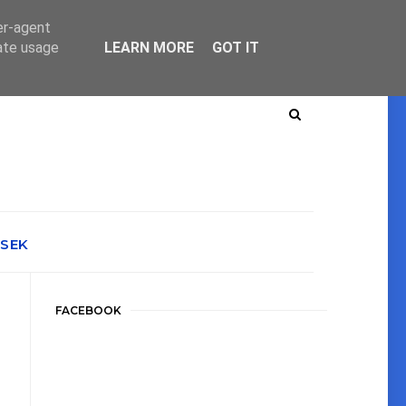
er-agent
rate usage
LEARN MORE
GOT IT
ÉSEK
FACEBOOK