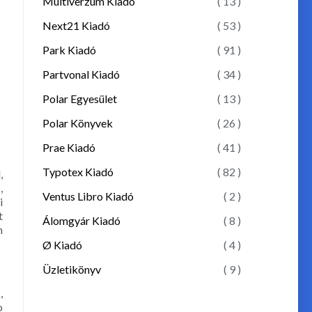
Multiverzum Kiadó
( 13 )
Next21 Kiadó
( 53 )
Park Kiadó
( 91 )
Partvonal Kiadó
( 34 )
Polar Egyesület
( 13 )
Polar Könyvek
( 26 )
Prae Kiadó
( 41 )
Typotex Kiadó
( 82 )
,
,
Ventus Libro Kiadó
( 2 )
i
t
Álomgyár Kiadó
( 8 )
n
.
Ø Kiadó
( 4 )
Üzletikönyv
( 9 )
,
o