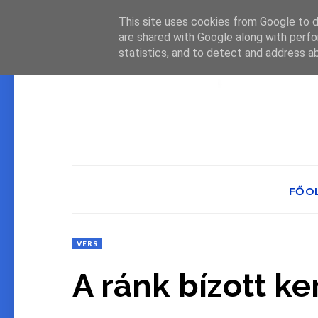
This site uses cookies from Google to de
are shared with Google along with perfo
statistics, and to detect and address a
FŐO
VERS
A ránk bízott ke