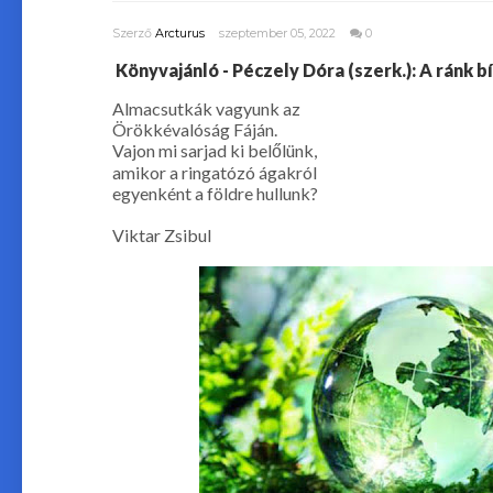
Szerző
Arcturus
szeptember 05, 2022
0
Könyvajánló - Péczely Dóra (szerk.): A ránk b
Almacsutkák ​vagyunk az
Örökkévalóság Fáján.
Vajon mi sarjad ki belőlünk,
amikor a ringatózó ágakról
egyenként a földre hullunk?
Viktar Zsibul