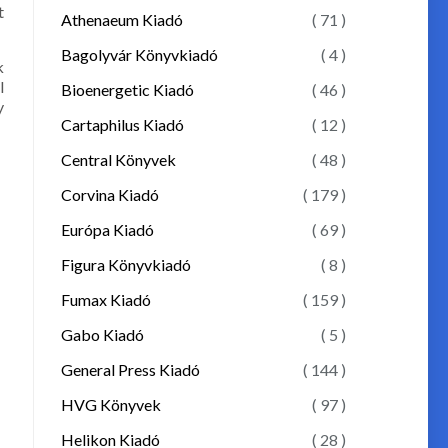
t
Athenaeum Kiadó
( 71 )
Bagolyvár Könyvkiadó
( 4 )
k
l
Bioenergetic Kiadó
( 46 )
y
Cartaphilus Kiadó
( 12 )
Central Könyvek
( 48 )
Corvina Kiadó
( 179 )
Európa Kiadó
( 69 )
Figura Könyvkiadó
( 8 )
Fumax Kiadó
( 159 )
Gabo Kiadó
( 5 )
General Press Kiadó
( 144 )
HVG Könyvek
( 97 )
Helikon Kiadó
( 28 )