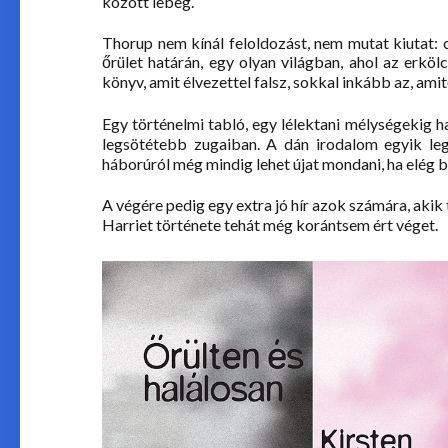
között lebeg.
Thorup nem kínál feloldozást, nem mutat kiutat: 
őrület határán, egy olyan világban, ahol az erk
könyv, amit élvezettel falsz, sokkal inkább az, ami
Egy történelmi tabló, egy lélektani mélységekig h
legsötétebb zugaiban. A dán irodalom egyik leg
háborúról még mindig lehet újat mondani, ha elég 
A végére pedig egy extra jó hír azok számára, akik t
Harriet története tehát még korántsem ért véget.