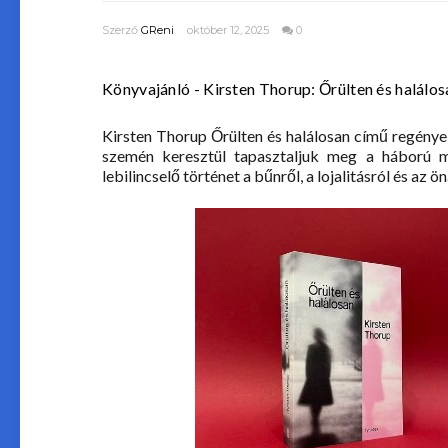
Szerző
GReni
október 12, 2025
0
Könyvajánló - Kirsten Thorup: Őrülten ​és halálos
Kirsten Thorup Őrülten és halálosan című regény
szemén keresztül tapasztaljuk meg a háború mor
lebilincselő történet a bűnről, a lojalitásról és az ö