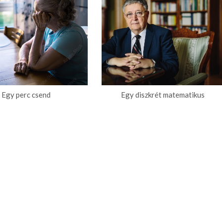
Egy perc csend
Egy diszkrét matematikus