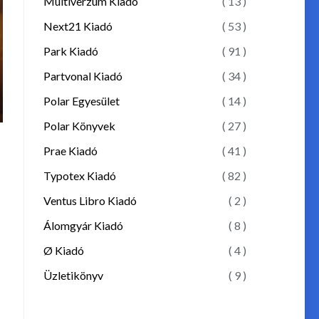
Multiverzum Kiadó
( 13 )
Next21 Kiadó
( 53 )
Park Kiadó
( 91 )
Partvonal Kiadó
( 34 )
Polar Egyesület
( 14 )
Polar Könyvek
( 27 )
Prae Kiadó
( 41 )
Typotex Kiadó
( 82 )
Ventus Libro Kiadó
( 2 )
Álomgyár Kiadó
( 8 )
Ø Kiadó
( 4 )
Üzletikönyv
( 9 )