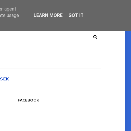
er-agent
rate usage
LEARN MORE
GOT IT
ÉSEK
FACEBOOK