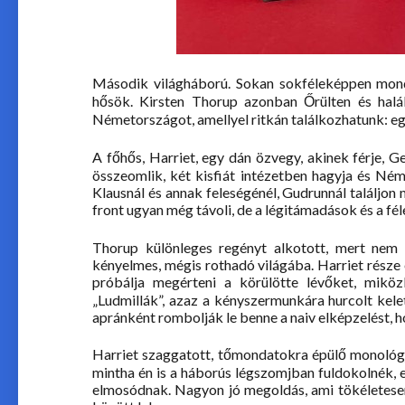
Második világháború. Sokan sokféleképpen mondt
hősök. Kirsten Thorup azonban Őrülten és hal
Németországot, amellyel ritkán találkozhatunk: eg
A főhős, Harriet, egy dán özvegy, akinek férje, G
összeomlik, két kisfiát intézetben hagyja és Ném
Klausnál és annak feleségénél, Gudrunnál találjo
front ugyan még távoli, de a légitámadások és a fé
Thorup különleges regényt alkotott, mert nem 
kényelmes, mégis rothadó világába. Harriet része 
próbálja megérteni a körülötte lévőket, mikö
„Ludmillák”, azaz a kényszermunkára hurcolt kele
apránként rombolják le benne a naiv elképzelést, 
Harriet szaggatott, tőmondatokra épülő monológ
mintha én is a háborús légszomjban fuldokolnék, 
elmosódnak. Nagyon jó megoldás, ami tökéletesen 