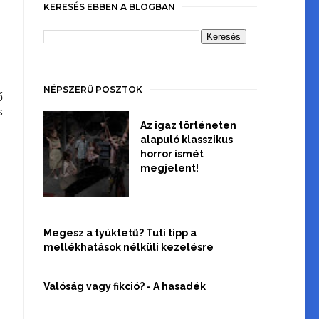
KERESÉS EBBEN A BLOGBAN
NÉPSZERŰ POSZTOK
ő
s
Az igaz történeten
alapuló klasszikus
horror ismét
megjelent!
Megesz a tyúktetű? Tuti tipp a
mellékhatások nélküli kezelésre
Valóság vagy fikció? - A hasadék