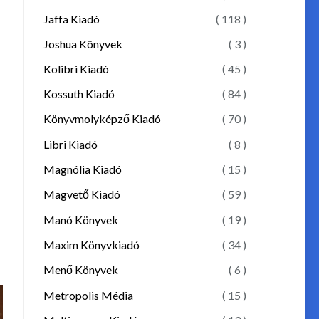
Jaffa Kiadó
( 118 )
Joshua Könyvek
( 3 )
Kolibri Kiadó
( 45 )
Kossuth Kiadó
( 84 )
Könyvmolyképző Kiadó
( 70 )
Libri Kiadó
( 8 )
Magnólia Kiadó
( 15 )
Magvető Kiadó
( 59 )
Manó Könyvek
( 19 )
Maxim Könyvkiadó
( 34 )
Menő Könyvek
( 6 )
Metropolis Média
( 15 )