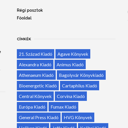
Régi posztok
Főoldal
CÍMKÉK
e
21. Század Kiadó
Agave Könyvek
Alexandra Kiadó
Animus Kiadó
.
Athenaeum Kiadó
Bagolyvár Könyvkiadó
Bioenergetic Kiadó
Cartaphilus Kiadó
Central Könyvek
Corvina Kiadó
Európa Kiadó
Fumax Kiadó
General Press Kiadó
HVG Könyvek
Helikon Kiadó
Jaffa Kiadó
Kolibri Kiadó