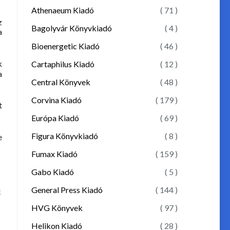
Athenaeum Kiadó
( 71 )
z
Bagolyvár Könyvkiadó
( 4 )
a
Bioenergetic Kiadó
( 46 )
k
Cartaphilus Kiadó
( 12 )
a
Central Könyvek
( 48 )
Corvina Kiadó
( 179 )
t
Európa Kiadó
( 69 )
Figura Könyvkiadó
( 8 )
e
Fumax Kiadó
( 159 )
Gabo Kiadó
( 5 )
General Press Kiadó
( 144 )
!
HVG Könyvek
( 97 )
Helikon Kiadó
( 28 )