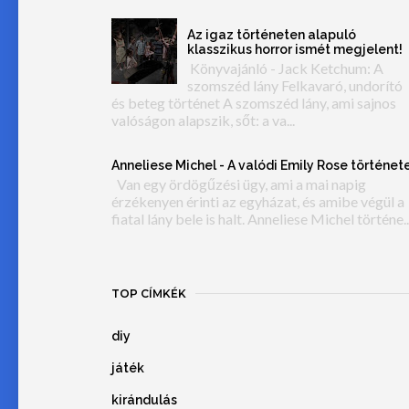
Az igaz történeten alapuló
klasszikus horror ismét megjelent!
Könyvajánló - Jack Ketchum: A
szomszéd lány Felkavaró, undorító
és beteg történet A szomszéd lány, ami sajnos
valóságon alapszik, sőt: a va...
Anneliese Michel - A valódi Emily Rose történet
Van egy ördögűzési ügy, ami a mai napig
érzékenyen érinti az egyházat, és amibe végül a
fiatal lány bele is halt. Anneliese Michel történe..
TOP CÍMKÉK
diy
játék
kirándulás