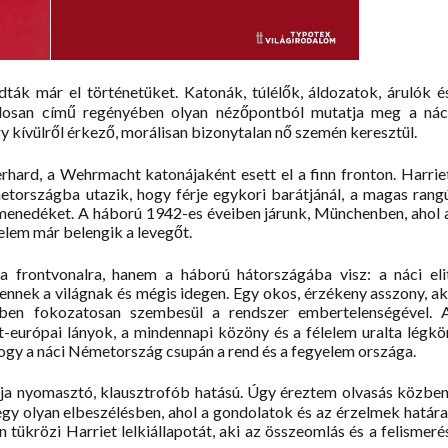
ák már el történetüket. Katonák, túlélők, áldozatok, árulók é
álosan című regényében olyan nézőpontból mutatja meg a nác
y kívülről érkező, morálisan bizonytalan nő szemén keresztül.
erhard, a Wehrmacht katonájaként esett el a finn fronton. Harrie
etországba utazik, hogy férje egykori barátjánál, a magas rang
n menedéket. A háború 1942-es éveiben járunk, Münchenben, ahol 
lelem már belengik a levegőt.
a frontvonalra, hanem a háború hátországába visz: a náci eli
ennek a világnak és mégis idegen. Egy okos, érzékeny asszony, ak
zben fokozatosan szembesül a rendszer embertelenségével. 
t-európai lányok, a mindennapi közöny és a félelem uralta légkö
hogy a náci Németország csupán a rend és a fegyelem országa.
ja nyomasztó, klausztrofób hatású. Úgy éreztem olvasás közben
egy olyan elbeszélésben, ahol a gondolatok és az érzelmek határa
tükrözi Harriet lelkiállapotát, aki az összeomlás és a felismeré