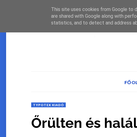
This site uses cookies from Google to de
are shared with Google along with perfo
statistics, and to detect and address a
FŐO
TYPOTEX KIADÓ
Őrülten ​és halá