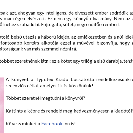
csak azt, ahogyan egy intelligens, de elveszett ember sodródik a
ölcs már régen elvérzett. Ez nem egy könnyű olvasmány. Nem az 
től nehéz szabadulni. Fojtogató, sötét, megrendítően emberi.
atoló belső utazás a háború idején, az emlékezetben és a női léle
fontosabb kortárs alkotója ezzel a művével bizonyítja, hogy 
bátorságunk van más szemmel nézni rá.
öbbet szeretnének látni: ez a kötet egy trilógia első darabja, tehá
A könyvet a Typotex Kiadó bocsátotta rendelkezésünkr
recenziós céllal, amelyet itt is köszönünk!
Többet szeretnél megtudni a könyvről?
Kattints a képre és rendeld meg kedvezményesen a kiadótól
Kövess minket a
Facebook
-on is!