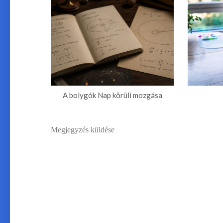
A bolygók Nap körüli mozgása
Megjegyzés küldése