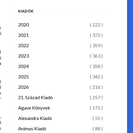
KIADÓK
2020
( 222 )
s
i
2021
( 372 )
2022
( 359 )
t
2023
( 363 )
ú
a
2024
( 358 )
2025
( 342 )
t
2026
( 216 )
i
A
21. Század Kiadó
( 257 )
r
Agave Könyvek
( 171 )
,
Alexandra Kiadó
( 55 )
i
s
Animus Kiadó
( 88 )