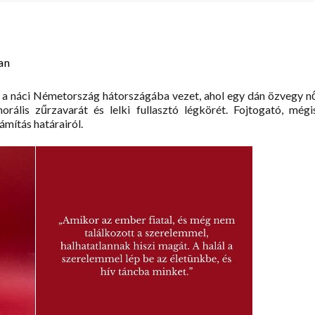
an
e a náci Németország hátországába vezet, ahol egy dán özvegy n
ális zűrzavarát és lelki fullasztó légkörét. Fojtogató, mégi
námítás határairól.