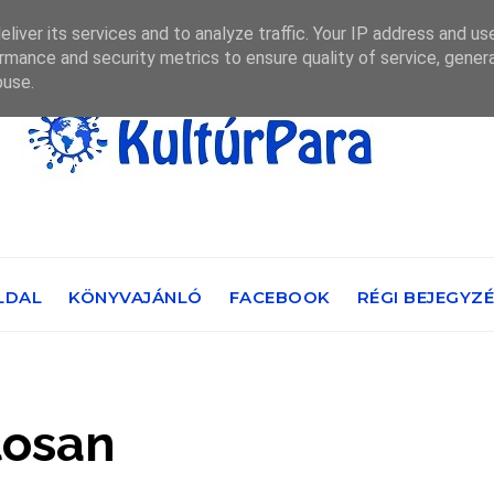
liver its services and to analyze traffic. Your IP address and us
rmance and security metrics to ensure quality of service, gene
buse.
LDAL
KÖNYVAJÁNLÓ
FACEBOOK
RÉGI BEJEGYZ
losan