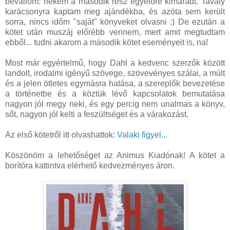
bevallom: nekem a második rész egyelőre kimaradt. Tavaly
karácsonyra kaptam meg ajándékba, és azóta sem került
sorra, nincs időm "saját" könyveket olvasni :) De ezután a
kötet után muszáj előrébb vennem, mert amit megtudtam
ebből... tudni akarom a második kötet eseményeit is, na!
Most már egyértelmű, hogy Dahl a kedvenc szerzők között
landolt, irodalmi igényű szövege, szövevényes szálai, a múlt
és a jelen ötletes egymásra hatása, a szereplők bevezetése
a történetbe és a köztük lévő kapcsolatok bemutatása
nagyon jól megy neki, és egy percig nem unalmas a könyv,
sőt, nagyon jól kelti a feszültséget és a várakozást.
Az első kötetről itt olvashattok:
Valaki figyel...
Köszönöm a lehetőséget az Animus Kiadónak! A kötet a
borítóra kattintva elérhető kedvezményes áron.