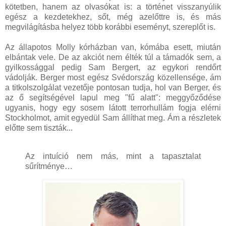
kötetben, hanem az olvasókat is: a történet visszanyúlik
egész a kezdetekhez, sőt, még azelőttre is, és más
megvilágításba helyez több korábbi eseményt, szereplőt is.
Az állapotos Molly kórházban van, kómába esett, miután
elbántak vele. De az akciót nem élték túl a támadók sem, a
gyilkossággal pedig Sam Bergert, az egykori rendőrt
vádolják. Berger most egész Svédország közellensége, ám
a titkolszolgálat vezetője pontosan tudja, hol van Berger, és
az ő segítségével lapul meg "fű alatt": meggyőződése
ugyanis, hogy egy sosem látott terrorhullám fogja elérni
Stockholmot, amit egyedül Sam állíthat meg. Ám a részletek
előtte sem tiszták...
Az intuíció nem más, mint a tapasztalat
sűrítménye…