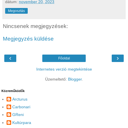
dátum:
november 20, 2023
Megosztás
Nincsenek megjegyzések:
Megjegyzés küldése
‹
›
Főoldal
Internetes verzió megtekintése
Üzemeltető:
Blogger
.
Közreműködők
Arcturus
Carbonari
GReni
Kultúrpara