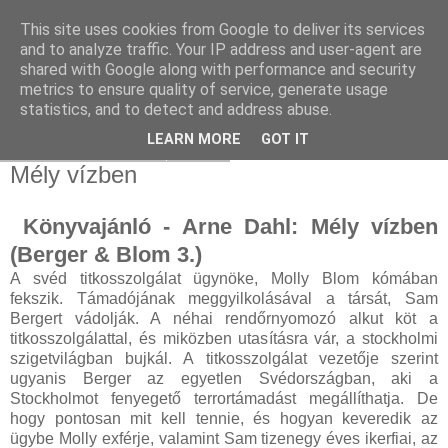
This site uses cookies from Google to deliver its services
and to analyze traffic. Your IP address and user-agent are
shared with Google along with performance and security
metrics to ensure quality of service, generate usage
statistics, and to detect and address abuse.
▼
LEARN MORE
GOT IT
2023. november 20., hétfő
Mély vízben
Könyvajánló - Arne Dahl: Mély vízben
(Berger & Blom 3.)
A ​svéd titkosszolgálat ügynöke, Molly Blom kómában
fekszik. Támadójának meggyilkolásával a társát, Sam
Bergert vádolják. A néhai rendőrnyomozó alkut köt a
titkosszolgálattal, és miközben utasításra vár, a stockholmi
szigetvilágban bujkál. A titkosszolgálat vezetője szerint
ugyanis Berger az egyetlen Svédországban, aki a
Stockholmot fenyegető terrortámadást megállíthatja. De
hogy pontosan mit kell tennie, és hogyan keveredik az
ügybe Molly exférje, valamint Sam tizenegy éves ikerfiai, az