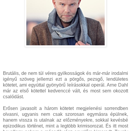
Brutális, de nem túl véres gyilkosságok és már-már irodalmi
igényű szöveg jellemzi ezt a pörgős, pezsgő, lendületes
kötetet, ami egyúttal gyönyörű leírásokkal operál. Arne Dahl
már az első kötettel kedvenccé vált, és most sem okozott
csalódást.
Erősen javasolt a három kötetet megjelenési sorrendben
olvasni, ugyanis nem csak szorosan egymásra épülnek,
hanem vissza is utalnak az előzményekre, sokkal kevésbé
epizodikus történet, mint a legtöbb krimisorozat. És itt most