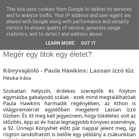
This site uses cookies from Google to deliver its services
and to analyze traffic. Your IP address and user-agent are
shared with Google along with performance and security
metrics to ensure quality of service, generate usage
statistics, and to detect and address abuse.
▼
LEARN MORE
GOT IT
2021. szeptember 13., hétfő
Megér egy titok egy életet?
Könyvajánló - Paula Hawkins: Lassan izzó tűz
Heuka írása
Szokatlan helyszín, érdekes szereplők és folyton
egymásba gabalyodó szálak - ezek mind megtalálhatóak
Paula Hawkins harmadik regényében, az itthon is
világpremierrel egyidőben megjelent Lassan izzó
tűzben. És itt meg kell jegyeznem, hogy tökéletes volt az
időzítés, épp az év hazai legnagyobb könyves eseménye,
a 92. Ünnepi Könyvhét előtt pár nappal jelent meg, így
rögtön landolhatott is belőle egy példány a zsákunkban