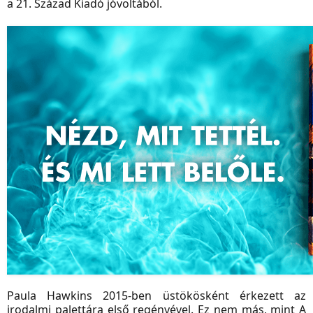
a 21. Század Kiadó jóvoltából.
Paula Hawkins 2015-ben üstökösként érkezett az
irodalmi palettára első regényével. Ez nem más, mint A