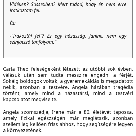
Vidéken? Sussexben? Mert tudod, hogy én nem erre
iratkoztam fel.
És:
-“Irakoztál fel”? Ez egy házasság, Janine, nem egy
színjátszó tanfolyam.”
Carla Theo feleségeként létezett az utóbbi sok évben,
válásuk után sem tudta messzire engedni a férjét.
Sokáig boldogok voltak, a gyeremekáldás is megadatott
nekik, azonban a testvére, Angela házában tragédia
történt, amely mind a házastársi, mind a testvéri
kapcsolatot megviselte.
Angela szomszédja, Irene már a 80. életévét tapossa,
amely fizikai egészségén már meglátszik, azonban
szellemileg kellően friss ahhoz, hogy segítségére legyen
a környezetének.