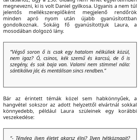
megnevezni, ki is volt Daniel gyilkosa. Ugyanis a nem túl
jelentős mellékszereplőként megjelenő rendőrök
minden apró nyom után újabb gyanúsítottban
gondolkoznak. Sokáig fő gyanúsítottjuk Laura, a
mosodában dolgozó lány.
“Végső soron ő is csak egy hatalom nélküliek közül,
nem igaz? Ó, csinos, kék szemű és karcsú, de ő is
szegény, és sok baja van. Valami nem stimmel nála:
sántikálva jár, és mentálisan sincs rendben.”
Bár az érintett témák közel sem habkönnyűek, a
hangvétel sokszor az adott helyzettől elvártnál sokkal
könnyedebb, például Laura szüleinek egy korábbi
veszekedése:
“- Tényleg ilyen életet akarsz élni? Ilyen hétköznapit?