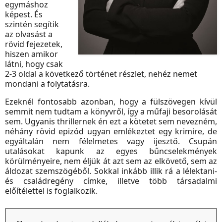
egymáshoz
képest. És
szintén segítik
az olvasást a
rövid fejezetek,
hiszen amikor
látni, hogy csak
2-3 oldal a következő történet részlet, nehéz nemet
mondani a folytatásra.
Ezeknél fontosabb azonban, hogy a fülszövegen kívül
semmit nem tudtam a könyvről, így a műfaji besorolását
sem. Ugyanis thrillernek én ezt a kötetet sem nevezném,
néhány rövid epizód ugyan emlékeztet egy krimire, de
egyáltalán nem félelmetes vagy ijesztő. Csupán
utalásokat kapunk az egyes bűncselekmények
körülményeire, nem éljük át azt sem az elkövető, sem az
áldozat szemszögéből. Sokkal inkább illik rá a lélektani-
és családregény címke, illetve több társadalmi
előítélettel is foglalkozik.