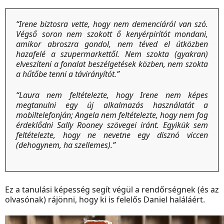
“Irene biztosra vette, hogy nem demenciáról van szó.
Végső soron nem szokott ő kenyérpirítót mondani,
amikor abroszra gondol, nem téved el útközben
hazafelé a szupermarkettől. Nem szokta (gyakran)
elveszíteni a fonalat beszélgetések közben, nem szokta
a hűtőbe tenni a távirányítót.”
“Laura nem feltételezte, hogy Irene nem képes
megtanulni egy új alkalmazás használatát a
mobiltelefonján; Angela nem feltételezte, hogy nem fog
érdeklődni Sally Rooney szövegei iránt. Egyikük sem
feltételezte, hogy ne nevetne egy disznó viccen
(dehogynem, ha szellemes).”
Ez a tanulási képesség segít végül a rendőrségnek (és az
olvasónak) rájönni, hogy ki is felelős Daniel haláláért.