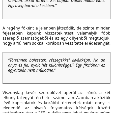
szerdán, akkor történt. Két nappal Daniel halála előtt.
Egy üveg borral a kezében.”
A regény főként a jelenben játszódik, de szinte minden
fejezetben kapunk visszatekintést valamelyik főbb
szereplő szemszögéből és az egyik ilyenből megtudjuk,
hogy a fiú nem sokkal korábban veszítette el édesanyját.
“Történnek balesetek, részegekkel kiváltképp. Na de
anya és fia, nyolc hét különbséggel?
Egy fikcióban ez
egyáltalán nem működne.”
Viszonylag kevés szereplővel operál az írónő, a két
elhunyttal együtt én hetet számoltam. Azonban a köztük
lévő kapcsolatok és korábbi történetek miatt ennyi is
elegendő az olvasó folyamatos kétségek között
tartásához; úgy a 250. oldalig nem lehet egyértelműen