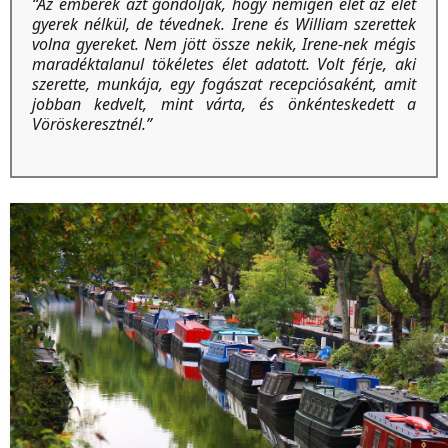
“Az emberek azt gondolják, hogy nemigen élet az élet
gyerek nélkül, de tévednek. Irene és William szerettek
volna gyereket. Nem jött össze nekik, Irene-nek mégis
maradéktalanul tökéletes élet adatott. Volt férje, aki
szerette, munkája, egy fogászat recepciósaként, amit
jobban kedvelt, mint várta, és önkénteskedett a
Vöröskeresztnél.”