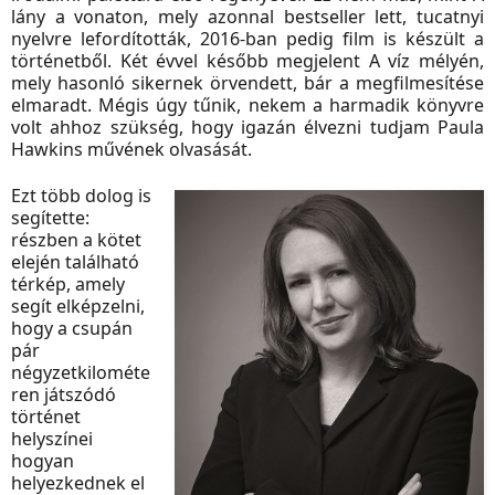
lány a vonaton, mely azonnal bestseller lett, tucatnyi
nyelvre lefordították, 2016-ban pedig film is készült a
történetből. Két évvel később megjelent A víz mélyén,
mely hasonló sikernek örvendett, bár a megfilmesítése
elmaradt. Mégis úgy tűnik, nekem a harmadik könyvre
volt ahhoz szükség, hogy igazán élvezni tudjam Paula
Hawkins művének olvasását.
Ezt több dolog is
segítette:
részben a kötet
elején található
térkép, amely
segít elképzelni,
hogy a csupán
pár
négyzetkilométe
ren játszódó
történet
helyszínei
hogyan
helyezkednek el