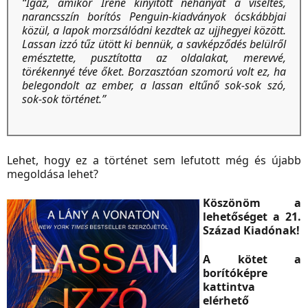
“Igaz, amikor Irene kinyitott néhányat a viseltes,
narancsszín borítós Penguin-kiadványok ócskábbjai
közül, a lapok morzsálódni kezdtek az ujjhegyei között.
Lassan izzó tűz ütött ki bennük, a savképződés belülről
emésztette, pusztította az oldalakat, merevvé,
törékennyé téve őket. Borzasztóan szomorú volt ez, ha
belegondolt az ember, a lassan eltűnő sok-sok szó,
sok-sok történet.”
Lehet, hogy ez a történet sem lefutott még és újabb
megoldása lehet?
Köszönöm a
lehetőséget a 21.
Század Kiadónak!
A kötet a
borítóképre
kattintva
elérhető