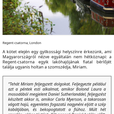
Regent-csatorna, London
A kötet elején egy gyilkossági helyszínre érkezünk, ami
Magyarországról nézve egyáltalán nem hétköznapi: a
Regent-csatorna egyik lakóhajójának fiatal bérlőjét
találja ugyanis holtan a szomszédja, Miriam.
“Tehát Miriam feljegyzett dolgokat. Feljegyezte például
azt a péntek esti alkalmat, amikor Bolond Laura a
mosodából megjelent Daniel Sutherlanddel, feljegyzést
készített akkor is, amikor Carla Myerson, a takarosan
vágott hajú, egyenletes fogazatú nagynéni eljött a szép
kabátjában, és bekopogtatott a fiúhoz. Múlt hét