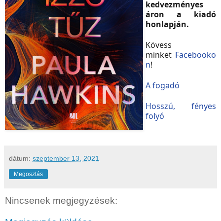
kedvezményes
áron a kiadó
honlapján.
Kövess
minket
Facebooko
n
!
A fogadó
Hosszú, fényes
folyó
dátum:
szeptember 13, 2021
Megosztás
Nincsenek megjegyzések: