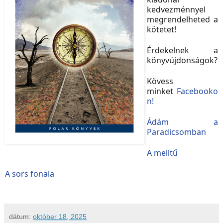
kedvezménnyel
megrendelheted a
kötetet!
Érdekelnek a
könyvújdonságok?
Kövess
minket
Facebooko
n!
Ádám a
Paradicsomban
A melltű
A sors fonala
dátum:
október 18, 2025