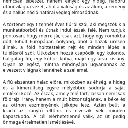
nemcsak elbeszél, hanem elnyel: egy hideg, háború
utáni világba vezet, ahol a valóság és az álom, a remény
és a hallucináció határai végleg elmosódnak.
A történet egy tizenhét éves fiúról szól, aki megszökik a
munkatáborból és útnak indul észak felé. Nem tudjuk
pontosan, hogy merre jár, csak azt, hogy egy romokba
dőlt, kihűlt Európában bolyong, ahol a házak üresen
állnak, a föld holttesteket rejt és minden lépés a
túlélésről szól. Útközben hozzá csapódik egy különös,
hallgatag fiú, egy kóbor kutya, majd egy árva kislány.
Olyan az egész, mintha mindnyájan ugyanannak az
elveszett világnak lennének a szellemei.
A fiú elszántan halad előre, miközben az éhség, a hideg
és a kimerültség egyre mélyebbre sodorja a saját
emlékei közé. Az észak, amely felé tart, lassan nemcsak
földrajzi irány, hanem a múlt biztonságának, a béke és
az otthon eszményének jelképe lesz. Aztán beüt a
krach...az iránytű eltűnik és elveszik vele minden
kapaszkodó. A cél elérhetetlenné válik, az út pedig
önmaga értelmetlen ismétlésévé.