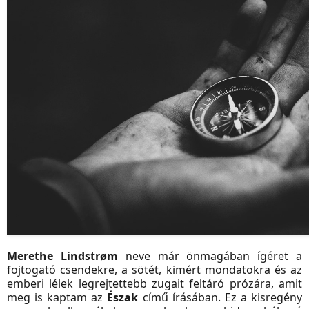
Merethe Lindstrøm
neve már önmagában ígéret a
fojtogató csendekre, a sötét, kimért mondatokra és az
emberi lélek legrejtettebb zugait feltáró prózára, amit
meg is kaptam az
Észak
című írásában. Ez a kisregény