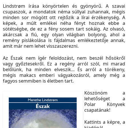
Lindstrøm írása könyörtelen és gyönyörű. A szavai
csupaszok, a mondatok néma súllyal zuhannak, mégis
minden sor mögött ott rejtőzik a lírai érzékenység. A
képek, a múlt emlékei néha fényt hoznak ebbe a
sötétségbe, de ez a fény sosem tart sokáig. Az olvasó,
akárcsak a fiú, egy olyan világban bolyong, ahol a
remény pislákolása is fájdalmas emlékeztetője annak,
amit már nem lehet visszaszerezni.
Az Észak nem ígér feloldozást, nem beszél hősökről
vagy győztesekről. Ez a regény arról szól, mi marad
belőlünk, ha minden elveszik... És arról a törékeny,
mégis makacs emberi vágyakozásról, amely még a
fagyos semmiben is életben tart.
Köszönöm a
lehetőséget a
Polar Könyvek
csapatának!
Kattints a képre, a
kiadónál