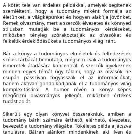
A kötet tele van érdekes példákkal, amelyek segítenek
szemléltetni, hogy a tudomány miként formálja az
életünket, a világképünket és hogyan alakítja jövőnket.
Remek olvasmány, mert a szerzők élvezetes és könnyed
stílusban mutatják be a tudományos kérdéseket,
miközben tényleg szórakoztatják az olvasókat és
felkeltik érdeklődésüket a tudományos világ iránt.
Bár a könyv a tudományos elméletek és felfedezések
széles tárházát bemutatja, mégsem csak a tudományos
ismeretek átadására koncentrál. A szerzők igyekeznek
minden egyes témát úgy tálalni, hogy az olvasók ne
csupán passzívan fogyasszák el az információkat,
hanem aktívan gondolkodjanak el a tudományos világ
komplexitásáról. A humor révén a könyv képes
megőrizni olvasmányos jellegét, miközben értékes
tudást ad át.
Sikerült egy olyan könyvet összerakniuk, amiben a
tudomány bárki számára érthető, elérhető, élvezetes,
bevezető a tudomány világába. Tökéletes példa a játszva
tanulásra. Bátran ajánlom mindenkinek, aki ilyen és