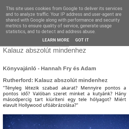
This site uses cookies from Google to deliver its services
and to analyze traffic. Your IP address and user-agent are
shared with Google along with performance and security
metrics to ensure quality of service, generate usage
statistics, and to detect and address abuse.
▼
LEARN MORE
GOT IT
2025. március 22., szombat
Kalauz abszolút mindenhez
Könyvajánló - Hannah Fry és Adam
Rutherford: Kalauz abszolút mindenhez
"Tényleg ​létezik szabad akarat? Mennyire pontos a
pontos idő? Valóban szeret minket a kutyánk? Hány
másodpercig tart kiüríteni egy tele hólyagot? Miért
elavult Hollywood ufóábrázolása?"