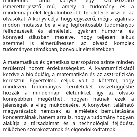
mindenhez
című könyve egy szórakoztató
ismeretterjesztő mű, amely a tudomány és a
mindennapi élet legkülönbözőbb területeire viszi el az
olvasókat. A könyv célja, hogy egyszerű, mégis izgalmas
módon mutassa be a világ legfontosabb tudományos
felfedezéseit és elméleteit, gyakran humorral és
könnyed stílusban mesélve, hogy teljesen laikus
szemmel is elmerülhessen az olvasó komplex
tudományos témákban, bonyolult elméletekben.
A matematikus és genetikus szerzőpáros szinte minden
területről hozott érdekességeket. A kvantumfizikától
kezdve a biológiáig, a matematikán és az asztrofizikán
keresztül. Egyértelmű céljuk volt a kötettel, hogy
mindezen tudományos területeket összefüggésbe
hozzák a mindennapi életünkkel, így az olvasó
könnyebben megértheti, hogyan hatnak ezek a
jelenségek a világ működésére. A könyvben található
magyarázatok nemcsak az elméletek bemutatására
koncentrálnak, hanem arra is, hogy a tudomány hogyan
alakítja a társadalmat és a technológiai fejlődést,
miközben szórakoztatnak és elgondolkodtatnak.