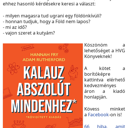
ehhez hasonló kérdésekre keresi a választ:
- milyen magasra tud ugrani egy földönkívüli?
- honnan tudjuk, hogy a Föld nem lapos?
- mi az idő?
- vajon szeret a kutyám?
Köszönöm a
lehetőséget a HVG
Könyveknek!
A kötet a
borítóképre
kattintva elérhető
kedvezményes
áron a kiadó
honlapján.
Kövess minket
a
Facebook
-on is!
66 hiba, amit