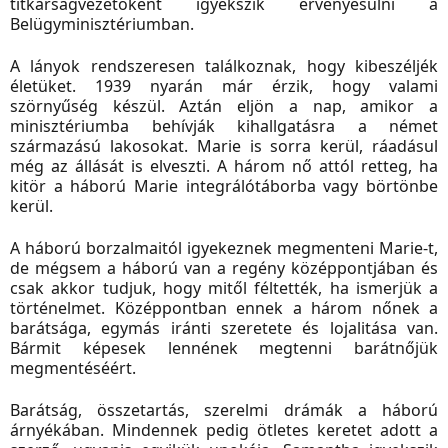
titkárságvezetőként igyekszik érvényesülni a
Belügyminisztériumban.
A lányok rendszeresen találkoznak, hogy kibeszéljék
életüket. 1939 nyarán már érzik, hogy valami
szörnyűség készül. Aztán eljön a nap, amikor a
minisztériumba behívják kihallgatásra a német
származású lakosokat. Marie is sorra kerül, ráadásul
még az állását is elveszti. A három nő attól retteg, ha
kitör a háború Marie integrálótáborba vagy börtönbe
kerül.
A háború borzalmaitól igyekeznek megmenteni Marie-t,
de mégsem a háború van a regény középpontjában és
csak akkor tudjuk, hogy mitől féltették, ha ismerjük a
történelmet. Középpontban ennek a három nőnek a
barátsága, egymás iránti szeretete és lojalitása van.
Bármit képesek lennének megtenni barátnőjük
megmentéséért.
Barátság, összetartás, szerelmi drámák a háború
árnyékában. Mindennek pedig ötletes keretet adott a