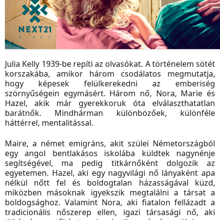
Julia Kelly 1939-be repíti az olvasókat. A történelem sötét
korszakába, amikor három csodálatos megmutatja,
hogy képesek felülkerekedni az emberiség
szörnyűségein egymásért. Három nő, Nora, Marie és
Hazel, akik már gyerekkoruk óta elválaszthatatlan
barátnők. Mindhárman különbözőek, különféle
háttérrel, mentalitással.
Maire, a német emigráns, akit szülei Németországból
egy angol bentlakásos iskolába küldtek nagynénje
segítségével, ma pedig titkárnőként dolgozik az
egyetemen. Hazel, aki egy nagyvilági nő lányaként apa
nélkül nőtt fel és boldogtalan házasságával küzd,
miközben másoknak igyekszik megtalálni a társat a
boldogsághoz. Valamint Nora, aki fiatalon fellázadt a
tradicionális nőszerep ellen, igazi társasági nő, aki