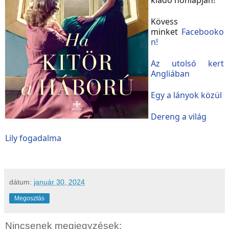
Kövess
minket
Facebooko
n!
Az utolsó kert
Angliában
Egy a lányok közül
Dereng a világ
Lily fogadalma
dátum:
január 30, 2024
Megosztás
Nincsenek megjegyzések: