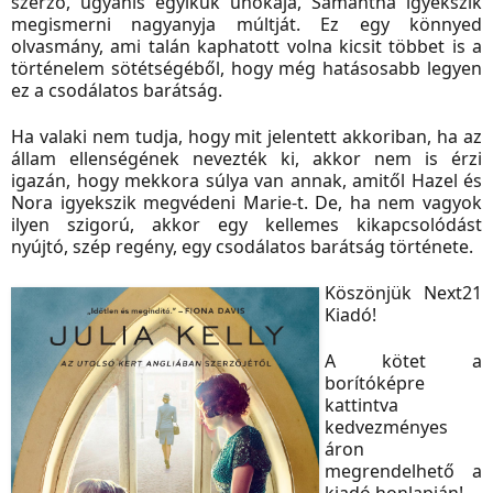
szerző, ugyanis egyikük unokája, Samantha igyekszik
megismerni nagyanyja múltját. Ez egy könnyed
olvasmány, ami talán kaphatott volna kicsit többet is a
történelem sötétségéből, hogy még hatásosabb legyen
ez a csodálatos barátság.
Ha valaki nem tudja, hogy mit jelentett akkoriban, ha az
állam ellenségének nevezték ki, akkor nem is érzi
igazán, hogy mekkora súlya van annak, amitől Hazel és
Nora igyekszik megvédeni Marie-t. De, ha nem vagyok
ilyen szigorú, akkor egy kellemes kikapcsolódást
nyújtó,
szép regény, egy csodálatos barátság története.
Köszönjük Next21
Kiadó!
A kötet a
borítóképre
kattintva
kedvezményes
áron
megrendelhető a
kiadó honlapján!