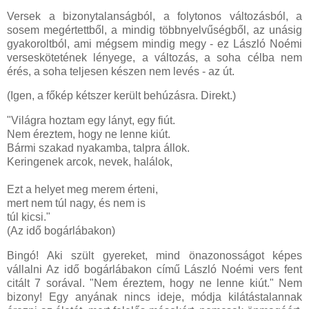
Versek a bizonytalanságból, a folytonos változásból, a
sosem megértettből, a mindig többnyelvűségből, az unásig
gyakoroltból, ami mégsem mindig megy - ez László Noémi
verseskötetének lényege, a változás, a soha célba nem
érés, a soha teljesen készen nem levés - az út.
(Igen, a főkép kétszer került behúzásra. Direkt.)
"Világra hoztam egy lányt, egy fiút.
Nem éreztem, hogy ne lenne kiút.
Bármi szakad nyakamba, talpra állok.
Keringenek arcok, nevek, halálok,
Ezt a helyet meg merem érteni,
mert nem túl nagy, és nem is
túl kicsi."
(Az idő bogárlábakon)
Bingó! Aki szült gyereket, mind önazonosságot képes
vállalni Az idő bogárlábakon című László Noémi vers fent
citált 7 sorával. "Nem éreztem, hogy ne lenne kiút." Nem
bizony! Egy anyának nincs ideje, módja kilátástalannak