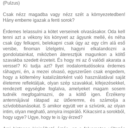
(Pulzus)
Csak nézz magadba vagy nézz szét a környezetedben!
Hány emberre igazak a fenti sorok?
Érdemes lelassulni a kötet verseinek olvasásakor. Oda kell
tenni azt a vékony kis könyvet az ágyunk mellé, és néha
csak úgy felkapni, belekapni csak úgy az egy cím alá eső
versbe, finoman ízlelgetni, hagyni elkalandozni a
gondolatainkat, miközben áteresztjük magunkon a költő
szavakba szedett érzeteit. És hogy mi az ő valódi akarata a
verssel? Ki tudja azt? Ilyet irodalomtudósokra érdemes
ráhagyni, én, a mezei olvasó, egyszerűen csak engedem,
hogy a költemény katalizátorként való használatával saját
életemre reflektáljak, olyan szép szavakkal, kifejezésekkel,
rendezett egységbe foglalva, amelyeket magam sosem
tudnék megfogalmazni, de a költő igen. Érzékeny
antennájával rátapad az ütőeremre, és számolja a
szívdobbanásokat. S amikor együtt ver a szívünk, az olyan
intim, olyan megható, annyira inspiráló. Kikacsint a sorokból,
hogy ugye? Ugye, hogy te is így érzed?