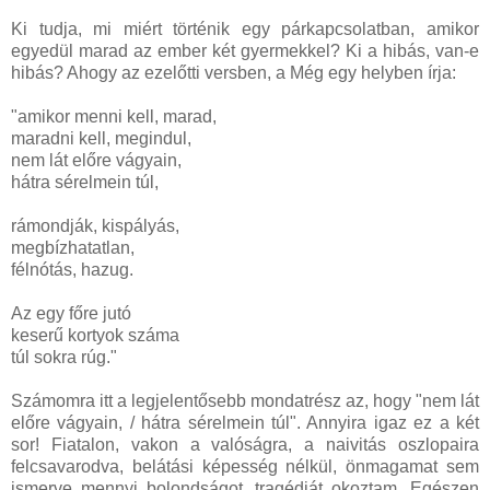
Ki tudja, mi miért történik egy párkapcsolatban, amikor
egyedül marad az ember két gyermekkel? Ki a hibás, van-e
hibás? Ahogy az ezelőtti versben, a Még egy helyben írja:
"amikor menni kell, marad,
maradni kell, megindul,
nem lát előre vágyain,
hátra sérelmein túl,
rámondják, kispályás,
megbízhatatlan,
félnótás, hazug.
Az egy főre jutó
keserű kortyok száma
túl sokra rúg."
Számomra itt a legjelentősebb mondatrész az, hogy "nem lát
előre vágyain, / hátra sérelmein túl". Annyira igaz ez a két
sor! Fiatalon, vakon a valóságra, a naivitás oszlopaira
felcsavarodva, belátási képesség nélkül, önmagamat sem
ismerve mennyi bolondságot, tragédiát okoztam. Egészen