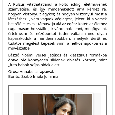
A Pulzus vitathatatlanul a költő eddigi életművének
számvetése, és így mindenekelőtt arra kérdez rá,
hogyan viszonyult egykor, és hogyan viszonyul most a
létezéshez. „Nem vagyok végleges”, jelenti ki a versek
beszélője, és ezt támasztja alá az egész kötet: az élethez
rugalmasan hozzáállni, kíváncsinak lenni, megfigyelni,
értelmezni és nézőpontot tudni váltani mind olyan
kapaszkodók a mindennapokban, amelyek derűt és
tudatos megélést képesek vinni a hétköznapokba és a
művészetbe.
László Noémi versei játékos és klasszikus formákba
öntve oly könnyedén siklanak olvasás közben, mint
„futó habok szíjas hidak alatt”.
Orosz Annabella rajzaival.
Borító: Szabó Imola Julianna