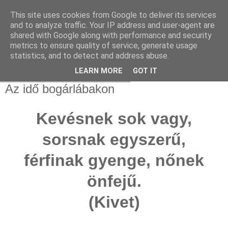
This site uses cookies from Google to deliver its services
and to analyze traffic. Your IP address and user-agent are
shared with Google along with performance and security
metrics to ensure quality of service, generate usage
statistics, and to detect and address abuse.
▼
LEARN MORE
GOT IT
2023. november 9., csütörtök
Az idő bogárlábakon
Kevésnek sok vagy,
sorsnak egyszerű,
férfinak gyenge, nőnek
önfejű.
(Kivet)