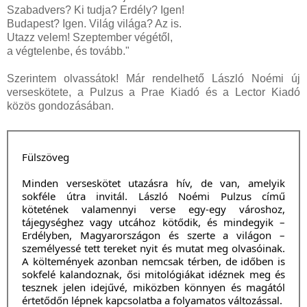
Szabadvers? Ki tudja? Erdély? Igen!
Budapest? Igen. Világ világa? Az is.
Utazz velem! Szeptember végétől,
a végtelenbe, és tovább."
Szerintem olvassátok! Már rendelhető László Noémi új
verseskötete, a Pulzus a Prae Kiadó és a Lector Kiadó
közös gondozásában.
Fülszöveg
Minden verseskötet utazásra hív, de van, amelyik
sokféle útra invitál. László Noémi Pulzus című
kötetének valamennyi verse egy-egy városhoz,
tájegységhez vagy utcához kötődik, és mindegyik –
Erdélyben, Magyarországon és szerte a világon –
személyessé tett tereket nyit és mutat meg olvasóinak.
A költemények azonban nemcsak térben, de időben is
sokfelé kalandoznak, ősi mitológiákat idéznek meg és
tesznek jelen idejűvé, miközben könnyen és magától
értetődőn lépnek kapcsolatba a folyamatos változással.