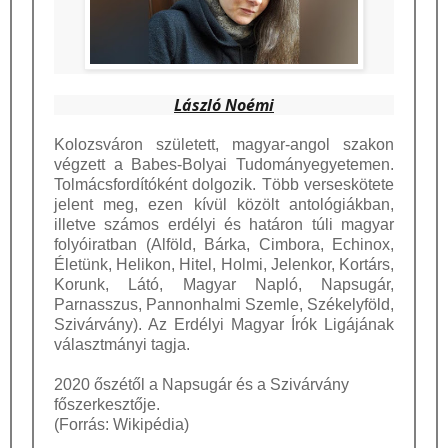
László Noémi
Kolozsváron született, magyar-angol szakon
végzett a Babes-Bolyai Tudományegyetemen.
Tolmácsfordítóként dolgozik. Több verseskötete
jelent meg, ezen kívül közölt antológiákban,
illetve számos erdélyi és határon túli magyar
folyóiratban (Alföld, Bárka, Cimbora, Echinox,
Életünk, Helikon, Hitel, Holmi, Jelenkor, Kortárs,
Korunk, Látó, Magyar Napló, Napsugár,
Parnasszus, Pannonhalmi Szemle, Székelyföld,
Szivárvány). Az Erdélyi Magyar Írók Ligájának
választmányi tagja.
2020 őszétől a Napsugár és a Szivárvány
főszerkesztője.
(Forrás: Wikipédia)