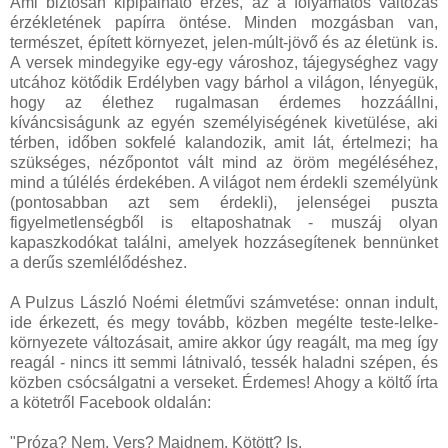
Ami biztosan kipipálható érzés, az a folyamatos változás
érzékletének papírra öntése. Minden mozgásban van,
természet, épített környezet, jelen-múlt-jövő és az életünk is.
A versek mindegyike egy-egy városhoz, tájegységhez vagy
utcához kötődik Erdélyben vagy bárhol a világon, lényegük,
hogy az élethez rugalmasan érdemes hozzáállni,
kíváncsiságunk az egyén személyiségének kivetülése, aki
térben, időben sokfelé kalandozik, amit lát, értelmezi; ha
szükséges, nézőpontot vált mind az öröm megéléséhez,
mind a túlélés érdekében. A világot nem érdekli személyünk
(pontosabban azt sem érdekli), jelenségei puszta
figyelmetlenségből is eltaposhatnak - muszáj olyan
kapaszkodókat találni, amelyek hozzásegítenek bennünket
a derűs szemlélődéshez.
A Pulzus László Noémi életművi számvetése: onnan indult,
ide érkezett, és megy tovább, közben megélte teste-lelke-
környezete változásait, amire akkor úgy reagált, ma meg így
reagál - nincs itt semmi látnivaló, tessék haladni szépen, és
közben csócsálgatni a verseket. Érdemes! Ahogy a költő írta
a kötetről Facebook oldalán:
"Próza? Nem. Vers? Majdnem. Kötött? Is.