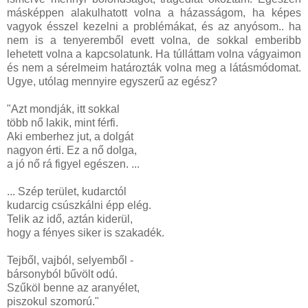
másképpen alakulhatott volna a házasságom, ha képes
vagyok ésszel kezelni a problémákat, és az anyósom.. ha
nem is a tenyeremből evett volna, de sokkal emberibb
lehetett volna a kapcsolatunk. Ha túlláttam volna vágyaimon
és nem a sérelmeim határozták volna meg a látásmódomat.
Ugye, utólag mennyire egyszerű az egész?
"Azt mondják, itt sokkal
több nő lakik, mint férfi.
Aki emberhez jut, a dolgát
nagyon érti. Ez a nő dolga,
a jó nő rá figyel egészen. ...
... Szép terület, kudarctól
kudarcig csúszkálni épp elég.
Telik az idő, aztán kiderül,
hogy a fényes siker is szakadék.
Tejből, vajból, selyemből -
bársonyból bűvölt odú.
Szűköl benne az aranyélet,
piszokul szomorú."