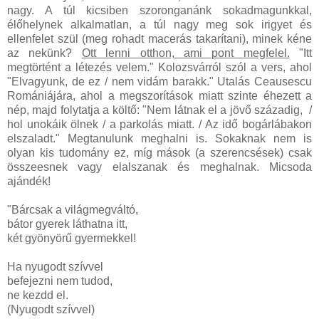
nagy. A túl kicsiben szoronganánk sokadmagunkkal,
élőhelynek alkalmatlan, a túl nagy meg sok irigyet és
ellenfelet szül (meg rohadt macerás takarítani), minek kéne
az nekünk?
Ott lenni otthon, ami pont megfelel.
"Itt
megtörtént a létezés velem." Kolozsvárról szól a vers, ahol
"Elvagyunk, de ez / nem vidám barakk." Utalás Ceausescu
Romániájára, ahol a megszorítások miatt szinte éhezett a
nép, majd folytatja a költő: "Nem látnak el a jövő századig, /
hol unokáik ölnek / a parkolás miatt. / Az idő bogárlábakon
elszaladt." Megtanulunk meghalni is. Sokaknak nem is
olyan kis tudomány ez, míg mások (a szerencsések) csak
összeesnek vagy elalszanak és meghalnak. Micsoda
ajándék!
"Bárcsak a világmegváltó,
bátor gyerek láthatna itt,
két gyönyörű gyermekkel!
Ha nyugodt szívvel
befejezni nem tudod,
ne kezdd el.
(Nyugodt szívvel)