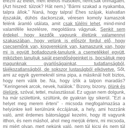
érezni az életét, mert felelős másokért, nemcsak önmagáért.
(Azt hiszed: túlzok? Hát nem.) "Bármi szakad a nyakamba,
talpra állok." Naná, hogy talpra! Éhes szájak, kialvatlan
éjszakák, dühös dackorszak, véresen komoly kamaszok
felénk áramló utálata, amit
csak túlélni lehet,
mind-mind
valamiféle kezelésre, megoldásra vágynak.
Senkit sem
érdekel, hogy kezdők vagyunk életünk valamennyi
szakaszában, hogy velünk is először fordul elő, hogy
csecsemőnk van, kisgyerekünk van, kamaszunk van, hogy
mi is együtt botladozunk-tanulunk a csemetékkel együtt,
miközben tanuljuk saját esendőségeinket is, bocsátjuk meg
magunknak gyarlóságainkat, tudatlanságból,
tájékozatlanságból, de sokszor lustaságból elkövetve.
Sőt,
ami az egyik gyermeknél sima pipa, a másiknál holt biztos,
hogy nem válik be. Na, hogy ízlik a talpon maradás?
"Keringenek arcok, nevek, halálok." Bizony, bizony,
ölünk és
ölelünk
, szóval, tettel, mulasztással. Ez ugyan nem dolgunk,
ha már születtünk, szültünk, de gyakran így sikerül. "Ezt a
helyet meg merem érteni" - micsoda megfogalmazása a
helyünkre kell kerülnünk éccájának, a hely, ami hozzánk
való, amit érdemes bátorsággal kezelni, hogy itt vagyunk
itthon, és nem máshol, ahol meg merjük érteni, mi micsoda,
mi miért olyan, mert nekünk való, nem túl kicsi és nem túl