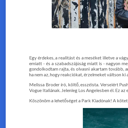
Egy érdekes, a realitást és a meséket illetve a vá
emiatt - és a szabadszájúság miatt is - nagyon me
gondolkodtam rajta, és olvasni akartam tovább, am
ha nem az, hogy reakciókat, érzelmeket váltson ki a
Melissa Broder író, költő, esszéista. Verseiért Pu
Vogue Italiának. Jelenleg Los Angelesben él. Ez az
Köszönöm a lehetőséget a Park Kiadónak! A kötet 