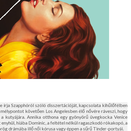
e írja Szapphóról szóló disszertációját, kapcsolata kihűlőfélben
 a mélypontot követően Los Angelesben élő nővére ráveszi, hogy
n a kutyájára. Annika otthona egy gyönyörű üvegkocka Venice
enyhül, hiába Dominic, a feltétel nélkül ragaszkodó rókakopó, a
ög drámába illő női kórusa vagy éppen a sűrű Tinder-portyái.