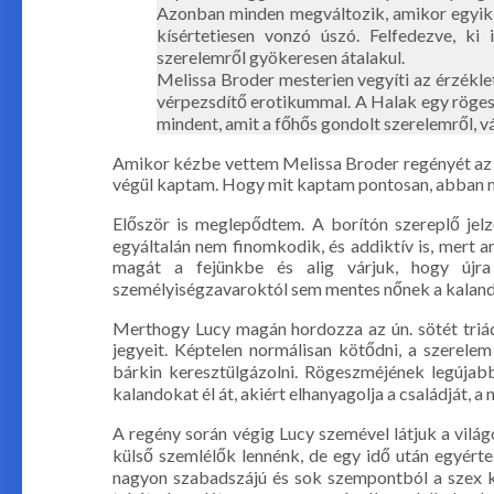
Azonban minden megváltozik, amikor egyik
kísértetiesen vonzó úszó. Felfedezve, ki
szerelemről gyökeresen átalakul.
Melissa Broder mesterien vegyíti az érzéklet
vérpezsdítő erotikummal. A Halak egy röges
mindent, amit a főhős gondolt szerelemről, vá
Amikor kézbe vettem Melissa Broder regényét az e
végül kaptam. Hogy mit kaptam pontosan, abban mé
Először is meglepődtem. A borítón szereplő jel
egyáltalán nem finomkodik, és addiktív is, mert 
magát a fejünkbe és alig várjuk, hogy újra 
személyiségzavaroktól sem mentes nőnek a kalandj
Merthogy Lucy magán hordozza az ún. sötét triád 
jegyeit. Képtelen normálisan kötődni, a szerele
bárkin keresztülgázolni. Rögeszméjének legújabb
kalandokat él át, akiért elhanyagolja a családját, a 
A regény során végig Lucy szemével látjuk a világ
külső szemlélők lennénk, de egy idő után egyérte
nagyon szabadszájú és sok szempontból a szex kör