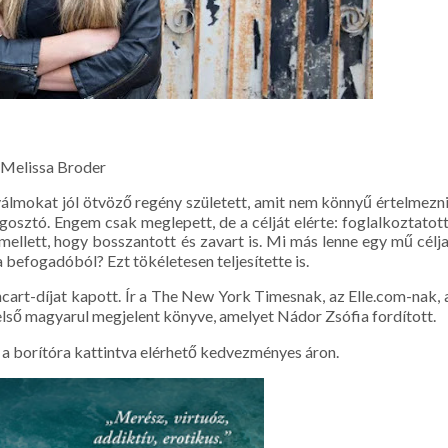
Melissa Broder
gyálmokat jól ötvöző regény született, amit nem könnyű értelmezni
gosztó. Engem csak meglepett, de a célját elérte: foglalkoztatott
ellett, hogy bosszantott és zavart is. Mi más lenne egy mű célja
 befogadóból? Ezt tökéletesen teljesítette is.
shcart-díjat kapott. Ír a The New York Timesnak, az Elle.com-nak, 
 első magyarul megjelent könyve, amelyet Nádor Zsófia fordított.
a borítóra kattintva elérhető kedvezményes áron.