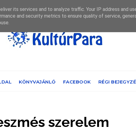
liver its services and to analyze traffic. Your IP address and us
rmance and security metrics to ensure quality of service, gene
buse.
LDAL
KÖNYVAJÁNLÓ
FACEBOOK
RÉGI BEJEGYZ
geszmés szerelem