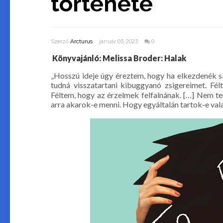
története
Szerző
Arcturus
január 03, 2023
0
Könyvajánló: Melissa Broder: Halak
„Hosszú ​ideje úgy éreztem, hogy ha elkezdenék 
tudná visszatartani kibuggyanó zsigereimet. Fél
Féltem, hogy az érzelmek felfalnának. […] Nem te
arra akarok-e menni. Hogy egyáltalán tartok-e va