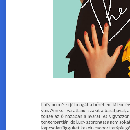
Lucy nem érzi jól magát a bőrében: kilenc év
van. Amikor váratlanul szakít a barátjával,
töltse az ő házában a nyarat, és vigyázzo
tengerpartján, de Lucy szorongása nem sokat 
kapcsolatfüggőket kezelő csoportterápia gör