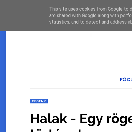
This site uses cookies from Google to de
are shared with Google along with perfo
statistics, and to detect and address a
FŐO
REGÉNY
Halak - Egy rö