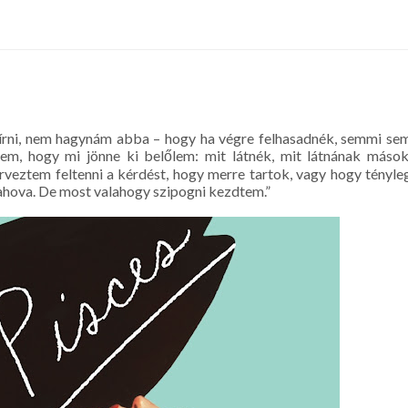
sírni, nem hagynám abba – hogy ha végre felhasadnék, semmi se
tem, hogy mi jönne ki belőlem: mit látnék, mit látnának mások
rveztem feltenni a kérdést, hogy merre tartok, vagy hogy tényle
lahova. De most valahogy szipogni kezdtem.”