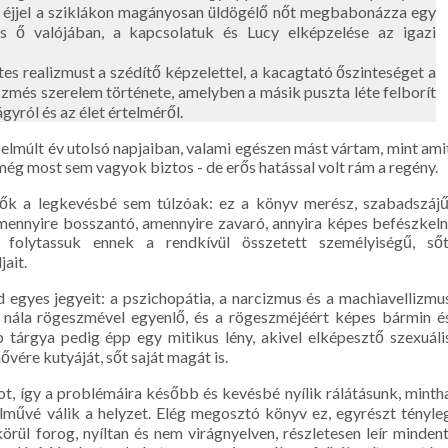
 éjjel a sziklákon magányosan üldögélő nőt megbabonázza egy
 is ő valójában, a kapcsolatuk és Lucy elképzelése az igazi
es realizmust a szédítő képzelettel, a kacagtató őszinteséget a
zmés szerelem története, amelyben a másik puszta léte felborít
gyról és az élet értelméről.
lmúlt év utolsó napjaiban, valami egészen mást vártam, mint ami
g most sem vagyok biztos - de erős hatással volt rám a regény.
zők a legkevésbé sem túlzóak: ez a könyv merész, szabadszájű
amennyire bosszantó, amennyire zavaró, annyira képes befészkeln
folytassuk ennek a rendkívül összetett személyiségű, sőt
ait.
egyes jegyeit: a pszichopátia, a narcizmus és a machiavellizmu
m nála rögeszmével egyenlő, és a rögeszméjéért képes bármin é
 tárgya pedig épp egy mitikus lény, akivel elképesztő szexuáli
nővére kutyáját, sőt saját magát is.
ot, így a problémáira később és kevésbé nyílik rálátásunk, minth
lművé válik a helyzet. Elég megosztó könyv ez, egyrészt tényle
ül forog, nyíltan és nem virágnyelven, részletesen leír mindent