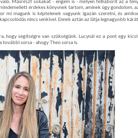
aló. Másrészt sokakat - engem is - mélyen felháborít az a tény
e mindemellett érdekes könyvnek tartom, aminek úgy gondolom, a
kor mi magunk is képtelenek vagyunk igazán szeretni, és amiko
 kapcsolódás nincs senkivel. Ennek aztán az látja legnagyobb kárát
a, hogy segítségre van szükségünk. Lucynál ez a pont egy kicsi
 a további sorsa - ahogy Theo sorsa is.