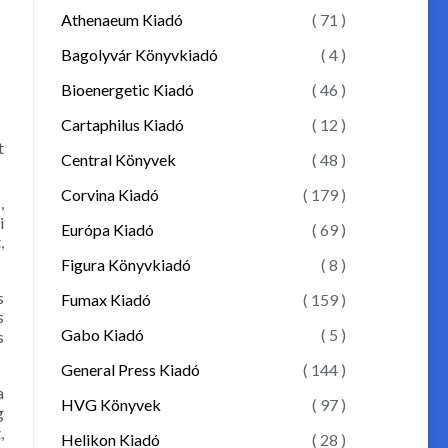
Athenaeum Kiadó
( 71 )
Bagolyvár Könyvkiadó
( 4 )
Bioenergetic Kiadó
( 46 )
Cartaphilus Kiadó
( 12 )
t
Central Könyvek
( 48 )
Corvina Kiadó
( 179 )
,
i
Európa Kiadó
( 69 )
,
Figura Könyvkiadó
( 8 )
s
Fumax Kiadó
( 159 )
s
Gabo Kiadó
( 5 )
s
General Press Kiadó
( 144 )
a
HVG Könyvek
( 97 )
g
,
Helikon Kiadó
( 28 )