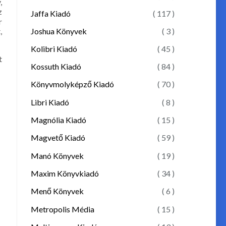
,
z
Jaffa Kiadó
( 117 )
r
Joshua Könyvek
( 3 )
,
Kolibri Kiadó
( 45 )
t
Kossuth Kiadó
( 84 )
Könyvmolyképző Kiadó
( 70 )
Libri Kiadó
( 8 )
Magnólia Kiadó
( 15 )
Magvető Kiadó
( 59 )
Manó Könyvek
( 19 )
Maxim Könyvkiadó
( 34 )
Menő Könyvek
( 6 )
Metropolis Média
( 15 )