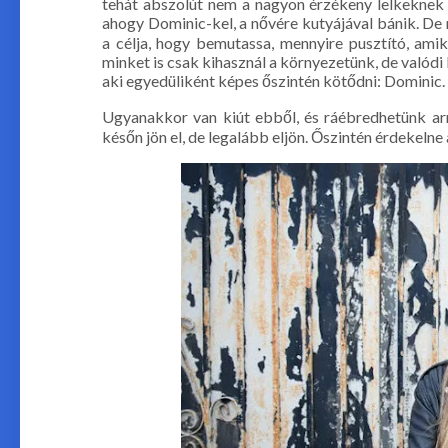
tehát abszolút nem a nagyon érzékeny lelkeknek v
ahogy Dominic-kel, a nővére kutyájával bánik. D
a célja, hogy bemutassa, mennyire pusztító, ami
minket is csak kihasznál a környezetünk, de valódi
aki egyedüliként képes őszintén kötődni: Dominic.
Ugyanakkor van kiút ebből, és ráébredhetünk arr
későn jön el, de legalább eljön. Őszintén érdekelne