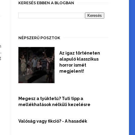
KERESÉS EBBEN A BLOGBAN
NÉPSZERŰ POSZTOK
m
.
Az igaz történeten
g
alapuló klasszikus
horror ismét
megjelent!
Megesz a tyúktetű? Tuti tipp a
mellékhatások nélküli kezelésre
Valóság vagy fikció? - A hasadék