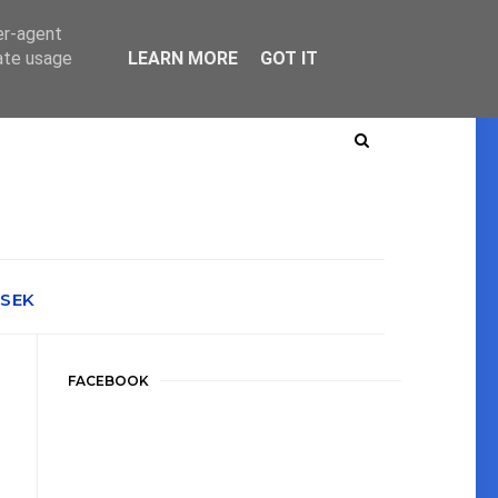
er-agent
rate usage
LEARN MORE
GOT IT
ÉSEK
FACEBOOK