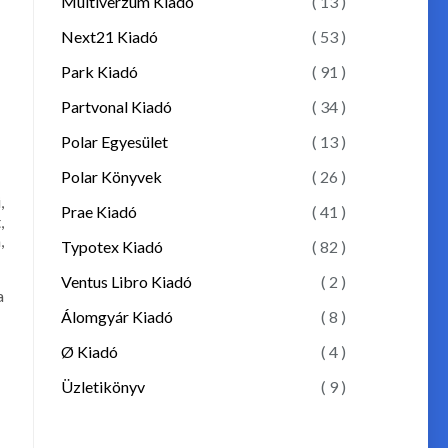
Multiverzum Kiadó
( 13 )
Next21 Kiadó
( 53 )
Park Kiadó
( 91 )
Partvonal Kiadó
( 34 )
Polar Egyesület
( 13 )
Polar Könyvek
( 26 )
,
Prae Kiadó
( 41 )
,
,
Typotex Kiadó
( 82 )
Ventus Libro Kiadó
( 2 )
a
Álomgyár Kiadó
( 8 )
Ø Kiadó
( 4 )
Üzletikönyv
( 9 )