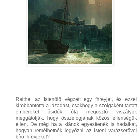
Raithe, az Istenölő végzett egy fhreyjel, és ezzel
kirobbantotta a lázadást, csakhogy a szolgaként tartott
embereket ősidők óta megosztó viszályok
meggátolják, hogy összefogjanak közös ellenségük
ellen. De még ha a klánok egyesítenék is hadaikat,
hogyan remélhetnék legyőzni az isteni varázserővel
bíró fhreyjeket?