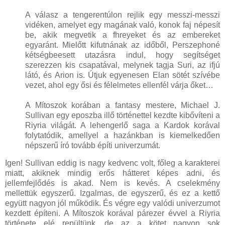
A válasz a tengerentúlon rejlik egy messzi-messzi
vidéken, amelyet egy magának való, konok faj népesít
be, akik megvetik a fhreyeket és az embereket
egyaránt. Mielőtt kifutnának az időből, Perszephoné
kétségbeesett utazásra indul, hogy segítséget
szerezzen kis csapatával, melynek tagja Suri, az ifjú
látó, és Arion is. Útjuk egyenesen Elan sötét szívébe
vezet, ahol egy ősi és félelmetes ellenfél várja őket…
A Mítoszok korában a fantasy mestere, Michael J.
Sullivan egy eposzba illő történettel kezdte kibővíteni a
Riyria világát. A lehengerlő saga a Kardok korával
folytatódik, amellyel a hazánkban is kiemelkedően
népszerű író tovább építi univerzumát.
Igen! Sullivan eddig is nagy kedvenc volt, főleg a karakterei
miatt, akiknek mindig erős hátteret képes adni, és
jellemfejlődés is akad. Nem is kevés. A cselekmény
mellettük egyszerű. Izgalmas, de egyszerű, és ez a kettő
együtt nagyon jól működik. És végre egy valódi univerzumot
kezdett építeni. A Mítoszok korával párezer évvel a Riyria
története elé repültünk, de az a kötet nagyon sok