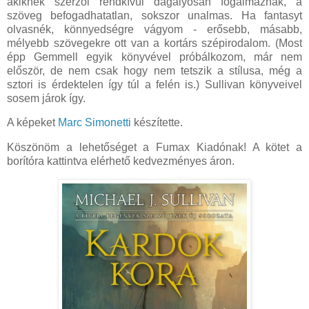
akiknek szerzői rendkívül dagályosan fogalmaznak, a
szöveg befogadhatatlan, sokszor unalmas. Ha fantasyt
olvasnék, könnyedségre vágyom - erősebb, másabb,
mélyebb szövegekre ott van a kortárs szépirodalom. (Most
épp Gemmell egyik könyvével próbálkozom, már nem
először, de nem csak hogy nem tetszik a stílusa, még a
sztori is érdektelen így túl a felén is.) Sullivan könyveivel
sosem járok így.
A képeket
Marc Simonetti
készítette.
Köszönöm a lehetőséget a Fumax Kiadónak! A kötet a
borítóra kattintva elérhető kedvezményes áron.