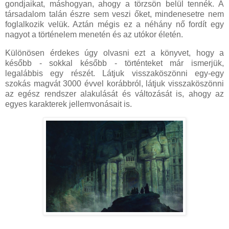
gondjaikat, máshogyan, ahogy a törzsön belül tennék. A
társadalom talán észre sem veszi őket, mindenesetre nem
foglalkozik velük. Aztán mégis ez a néhány nő fordít egy
nagyot a történelem menetén és az utókor életén.
Különösen érdekes úgy olvasni ezt a könyvet, hogy a
később - sokkal később - történteket már ismerjük,
legalábbis egy részét. Látjuk visszaköszönni egy-egy
szokás magvát 3000 évvel korábbról, látjuk visszaköszönni
az egész rendszer alakulását és változását is, ahogy az
egyes karakterek jellemvonásait is.