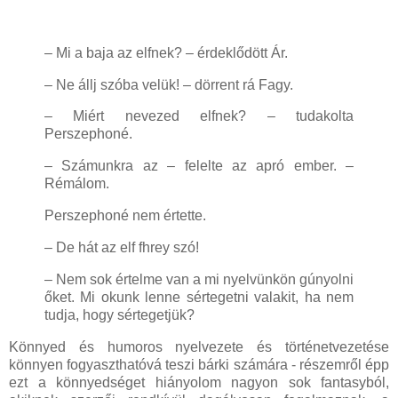
– Mi a baja az elfnek? – érdeklődött Ár.
– Ne állj szóba velük! – dörrent rá Fagy.
– Miért nevezed elfnek? – tudakolta
Perszephoné.
– Számunkra az – felelte az apró ember. –
Rémálom.
Perszephoné nem értette.
– De hát az elf fhrey szó!
– Nem sok értelme van a mi nyelvünkön gúnyolni
őket. Mi okunk lenne sértegetni valakit, ha nem
tudja, hogy sértegetjük?
Könnyed és humoros nyelvezete és történetvezetése
könnyen fogyaszthatóvá teszi bárki számára - részemről épp
ezt a könnyedséget hiányolom nagyon sok fantasyból,