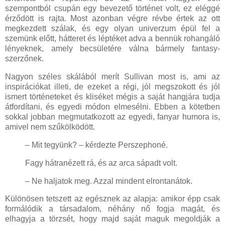
szempontból csupán egy bevezető történet volt, ez eléggé
érződött is rajta. Most azonban végre révbe értek az ott
megkezdett szálak, és egy olyan univerzum épül fel a
szemünk előtt, hátteret és léptéket adva a bennük rohangáló
lényeknek, amely becsületére válna bármely fantasy-
szerzőnek.
Nagyon széles skálából merít Sullivan most is, ami az
inspirációkat illeti, de ezeket a régi, jól megszokott és jól
ismert történeteket és kliséket mégis a saját hangjára tudja
átfordítani, és egyedi módon elmesélni. Ebben a kötetben
sokkal jobban megmutatkozott az egyedi, fanyar humora is,
amivel nem szűkölködött.
– Mit tegyünk? – kérdezte Perszephoné.
Fagy hátranézett rá, és az arca sápadt volt.
– Ne haljatok meg. Azzal mindent elrontanátok.
Különösen tetszett az egésznek az alapja: amikor épp csak
formálódik a társadalom, néhány nő fogja magát, és
elhagyja a törzsét, hogy majd saját maguk megoldják a