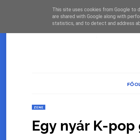
This site uses cookies from Google to de
are shared with Google along with perfo
statistics, and to detect and address a
FŐO
ZENE
Egy nyár K-pop