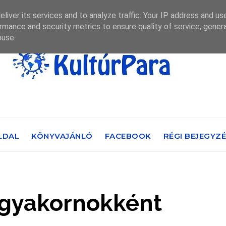
liver its services and to analyze traffic. Your IP address and us
rmance and security metrics to ensure quality of service, gene
buse.
LDAL
KÖNYVAJÁNLÓ
FACEBOOK
RÉGI BEJEGYZ
 gyakornokként