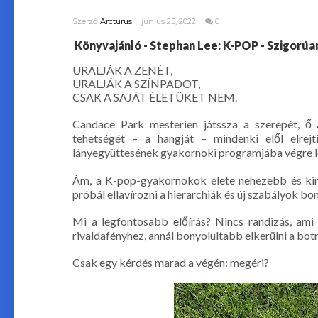
Szerző
Arcturus
június 25, 2022
0
Könyvajánló - Stephan Lee: K-POP - Szigorúa
URALJÁK A ZENÉT,
URALJÁK A SZÍNPADOT,
CSAK A SAJÁT ÉLETÜKET NEM.
Candace Park mesterien játssza a szerepét, ő 
tehetségét – a hangját – mindenki elől elrej
lányegyüttesének gyakornoki programjába végre le
Ám, a K-pop-gyakornokok élete nehezebb és kime
próbál ellavírozni a hierarchiák és új szabályok bo
Mi a legfontosabb előírás? Nincs randizás, ami 
rivaldafényhez, annál bonyolultabb elkerülni a bot
Csak egy kérdés marad a végén: megéri?