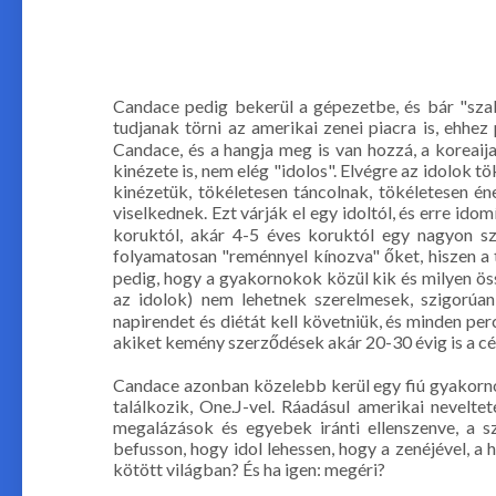
Candace pedig bekerül a gépezetbe, és bár "sza
tudjanak törni az amerikai zenei piacra is, ehhez
Candace, és a hangja meg is van hozzá, a koreai
kinézete is, nem elég "idolos". Elvégre az idolok 
kinézetük, tökéletesen táncolnak, tökéletesen én
viselkednek. Ezt várják el egy idoltól, és erre id
koruktól, akár 4-5 éves koruktól egy nagyon s
folyamatosan "reménnyel kínozva" őket, hiszen a 
pedig, hogy a gyakornokok közül kik és milyen ös
az idolok) nem lehetnek szerelmesek, szigorúa
napirendet és diétát kell követniük, és minden pe
akiket kemény szerződések akár 20-30 évig is a cé
Candace azonban közelebb kerül egy fiú gyakornok
találkozik, One.J-vel. Ráadásul amerikai nevelte
megalázások és egyebek iránti ellenszenve, a
befusson, hogy idol lehessen, hogy a zenéjével, a
kötött világban? És ha igen: megéri?