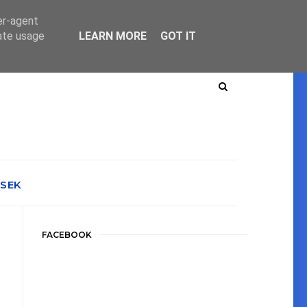
er-agent
rate usage
LEARN MORE
GOT IT
ÉSEK
FACEBOOK