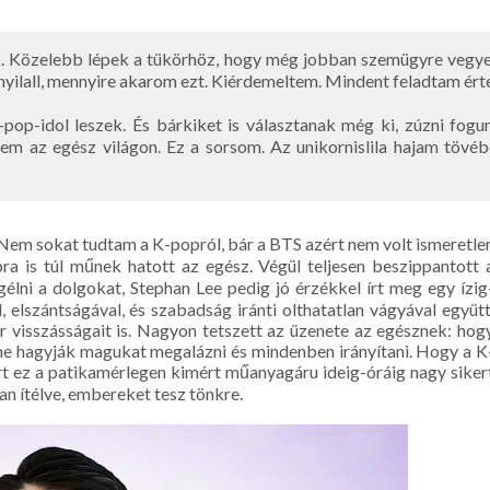
ok. Közelebb lépek a tükörhöz, hogy még jobban szemügyre veg
nyilall, mennyire akarom ezt. Kiérdemeltem. Mindent feladtam ért
pop-idol leszek. És bárkiket is választanak még ki, zúzni fogu
 az egész világon. Ez a sorsom. Az unikornislila hajam tövé
 Nem sokat tudtam a K-popról, bár a BTS azért nem volt ismeretle
a is túl műnek hatott az egész. Végül teljesen beszippantott 
lni a dolgokat, Stephan Lee pedig jó érzékkel írt meg egy ízig
l, elszántságával, és szabadság iránti olthatatlan vágyával együtt
 visszásságait is. Nagyon tetszett az üzenete az egésznek: hog
ne hagyják magukat megalázni és mindenben irányítani. Hogy a K
ert ez a patikamérlegen kimért műanyagáru ideig-óráig nagy siker
an ítélve, embereket tesz tönkre.