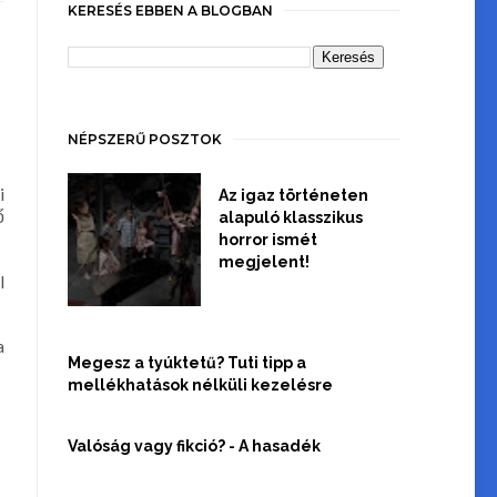
KERESÉS EBBEN A BLOGBAN
NÉPSZERŰ POSZTOK
i
Az igaz történeten
ő
alapuló klasszikus
horror ismét
megjelent!
l
a
Megesz a tyúktetű? Tuti tipp a
mellékhatások nélküli kezelésre
Valóság vagy fikció? - A hasadék