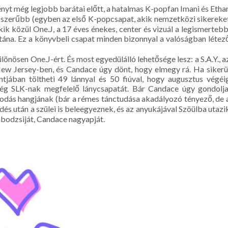
 tényt még legjobb barátai előtt, a hatalmas K-popfan Imani és Etha
gnépszerűbb (egyben az első K-popcsapat, akik nemzetközi sikereke
kik közül One.J, a 17 éves énekes, center és vizuál a legismertebb
utána. Ez a könyvbeli csapat minden bizonnyal a valóságban létez
önösen One.J-ért. És most egyedülálló lehetősége lesz: a S.A.Y., a
New Jersey-ben, és Candace úgy dönt, hogy elmegy rá. Ha sikerü
tjában töltheti 49 lánnyal és 50 fiúval, hogy augusztus végéi
 cég SLK-nak megfelelő lánycsapatát. Bár Candace úgy gondolja
sodás hangjának (bár a rémes tánctudása akadályozó tényező, de 
és után a szülei is beleegyeznek, és az anyukájával Szöülba utazi
rabodzsiját, Candace nagyapját.