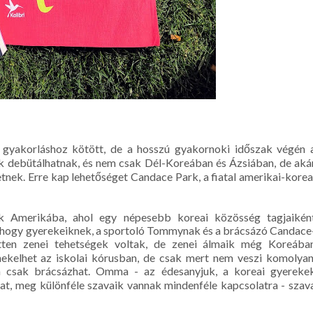
gyakorláshoz kötött, de a hosszú gyakornoki időszak végén 
 debütálhatnak, és nem csak Dél-Koreában és Ázsiában, de aká
tnek. Erre kap lehetőséget Candace Park, a fiatal amerikai-korea
ek Amerikába, ahol egy népesebb koreai közösség tagjaikén
 hogy gyerekeiknek, a sportoló Tommynak és a brácsázó Candace
tten zenei tehetségek voltak, de zenei álmaik még Koreába
nekelhet az iskolai kórusban, de csak mert nem veszi komolyan
n csak brácsázhat. Omma - az édesanyjuk, a koreai gyereke
t, meg különféle szavaik vannak mindenféle kapcsolatra - szav