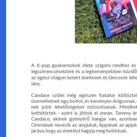
A K-pop gyakornokok élete szigorú rendhez és 
legszerencsésebbek és a legkeményebben küzdők
az egész világon ismert énekesek és táncosok lehe
lány.
Candace szülei még egészen fiatalon költözt
üzemeltetnek egy boltot, és keményen dolgoznak,
nek jobb lehetőségeket biztosítsanak. Mindke
kettétörtek - ezért is jöttek el onnan. Tommy é
Candace, akinek gyönyörű hangja van, azonba
Ommának nevezik az anyjukat, Appának az apjuka
járása, hogy az éneklést hagyja meg hobbinak.