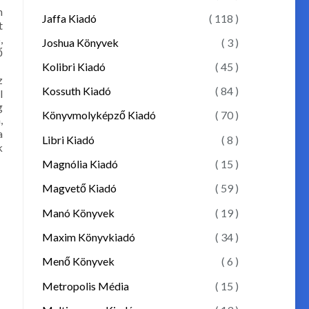
n
Jaffa Kiadó
( 118 )
t
,
Joshua Könyvek
( 3 )
ő
Kolibri Kiadó
( 45 )
z
Kossuth Kiadó
( 84 )
l
g
Könyvmolyképző Kiadó
( 70 )
,
a
Libri Kiadó
( 8 )
k
Magnólia Kiadó
( 15 )
Magvető Kiadó
( 59 )
Manó Könyvek
( 19 )
Maxim Könyvkiadó
( 34 )
Menő Könyvek
( 6 )
Metropolis Média
( 15 )