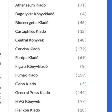
Athenaeum Kiadó
( 71 )
Bagolyvár Könyvkiadó
( 4 )
Bioenergetic Kiadó
( 46 )
Cartaphilus Kiadó
( 12 )
Central Könyvek
( 48 )
Corvina Kiadó
( 179 )
a
Európa Kiadó
( 69 )
r
i
Figura Könyvkiadó
( 8 )
Fumax Kiadó
( 159 )
t
-
Gabo Kiadó
( 5 )
n
.
General Press Kiadó
( 144 )
k
HVG Könyvek
( 97 )
a
Helikon Kiadó
( 28 )