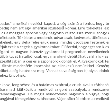
bados" amerikai nevelést kapott, a cég számára fontos, hogy b
 pedig nem árt egy amerikai születésű koreai. Erre tökéletes les
ja és a mozgása apróbb vagy nagyobb csiszolásra szorul, ahogy 
tökéletesek. Tökéletes a modoruk, udvariasak, kedvesek, tökéletes 
ekelnek, egy deka feleslegük nincs, mindig csodásan festenek é
omítják ezek a cégek a gyakornokokat. Előfordul, hogy egészen kics
zigorú és nagyon intenzív gyakornoki programban nevelkednek
több tucat fiatalból csak egy maroknyi debütálhat valaha is - az
szeállításban, a cég és a szponzorok döntik el. A gyakornokok (é
n tiltott mindenféle kapcsolat az ellenkező neműekkel. Kemén
rcüket a cég határozza meg. Vannak (a valóságban is) olyan idolok
ghez láncolnak.
hoz, Jongbéhez, és a hatalmas sztárral, a crush-ával is többszö
tése miatt kiütközik a rendkívül szigorú szabályok, a rendszere
 szabadságvágya. De mégis mindezeknél nagyobb a vágya, hog
 hangjával tömegekhez szólhasson. Vajon sikerül ebben a rendkívü