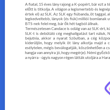
A fiatal, 15 éves lány rajong a K-popért, bár ezt a
előtt is titkolja. A világon a legismertebb és le
értek el) az SLK. Az SLK egy fiúbanda, öt taggal, a
legkedveltebb, lányok (és fiúk) milliói bomlanak 
BTS-nek felel meg, bár ők hét tagból állnak.
Természetesen Candace is odáig van az SLK-ért, kül
SLK-t is debütáló cég meghallgatást tart náluk, 
bejutnia, akkor a nyarat Szöulban, a cég közpon
kiderüljön, hogy melyik öt lány alkotja majd a
esélytelen, mégis beválogatják, köszönhetően a c
hangja van annyira jó, hogy megérje). Némi győzköd
a nyárra - úgyis nagyon régen látták utoljára a Ha