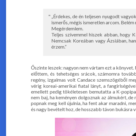
„Érdekes, de én teljesen nyugodt vagy
ismerős, mégis ismeretlen arcom. Belém 
Megérdemlem.
Teljes szívemmel hiszek abban, hogy K-
Nemcsak Koreában vagy Ázsiában, hanem
érzem.”
Őszinte leszek: nagyon nem vártam ezt a könyvet.
előttem, és tehetséges srácok, számomra továbbr
regény, izgalmas volt Candace szemszögéből megé
vérig koreai-amerikai fiatal lányt, a fangirlségéve
emellett pedig tökéletesen bemutatta a K-popipar
nem baj, ha keményen dolgoznak az álmukért, de 
popnak meg kell újulnia, ha fent akar maradni, m
és nagy bevételt hoz, de hosszabb távon bukásra v