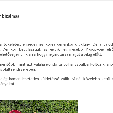
n bizalmas!
a tökéletes, engedelmes koreai-amerikai diáklány. De a valód
ti. Amikor beválasztják az egyik leghíresebb K-pop-cég els
hetősége nyílik arra, hogy megmutassa magát a világ előtt.
rítőbb, mint azt valaha gondolta volna. Szöulba költözik, aho
nyolult rendszerében.
elég hamar lehetetlen küldetéssé válik. Minél közelebb kerül 
rányokat.