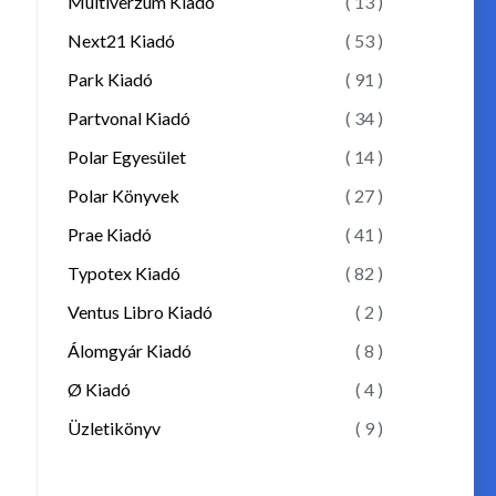
Multiverzum Kiadó
( 13 )
Next21 Kiadó
( 53 )
Park Kiadó
( 91 )
Partvonal Kiadó
( 34 )
Polar Egyesület
( 14 )
Polar Könyvek
( 27 )
Prae Kiadó
( 41 )
Typotex Kiadó
( 82 )
Ventus Libro Kiadó
( 2 )
Álomgyár Kiadó
( 8 )
Ø Kiadó
( 4 )
Üzletikönyv
( 9 )