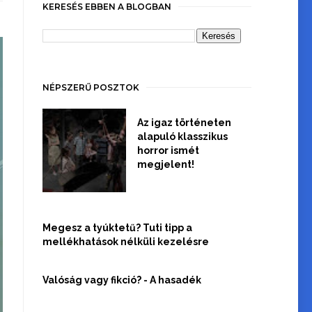
KERESÉS EBBEN A BLOGBAN
NÉPSZERŰ POSZTOK
Az igaz történeten
alapuló klasszikus
horror ismét
megjelent!
Megesz a tyúktetű? Tuti tipp a
mellékhatások nélküli kezelésre
Valóság vagy fikció? - A hasadék