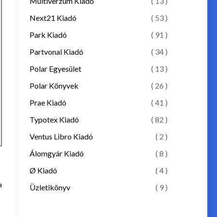
Multiverzum Kiadó
( 13 )
Next21 Kiadó
( 53 )
Park Kiadó
( 91 )
Partvonal Kiadó
( 34 )
Polar Egyesület
( 13 )
Polar Könyvek
( 26 )
Prae Kiadó
( 41 )
Typotex Kiadó
( 82 )
Ventus Libro Kiadó
( 2 )
Álomgyár Kiadó
( 8 )
Ø Kiadó
( 4 )
a
Üzletikönyv
( 9 )