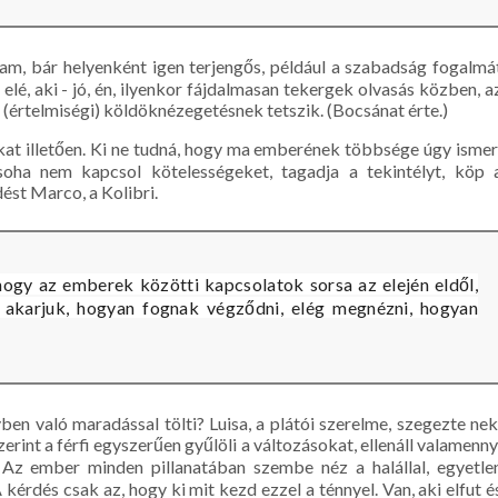
am, bár helyenként igen terjengős, például a szabadság fogalmá
lé, aki - jó, én, ilyenkor fájdalmasan tekergek olvasás közben, a
 (értelmiségi) köldöknézegetésnek tetszik. (Bocsánat érte.)
okat illetően. Ki ne tudná, hogy ma emberének többsége úgy ismer
oha nem kapcsol kötelességeket, tagadja a tekintélyt, köp 
dést Marco, a Kolibri.
hogy az emberek közötti kapcsolatok sorsa az elején eldől,
i akarjuk, hogyan fognak végződni, elég megnézni, hogyan
yben való maradással tölti? Luisa, a plátói szerelme, szegezte nek
rint a férfi egyszerűen gyűlöli a változásokat, ellenáll valamenny
 Az ember minden pillanatában szembe néz a halállal, egyetle
kérdés csak az, hogy ki mit kezd ezzel a ténnyel. Van, aki elfut é