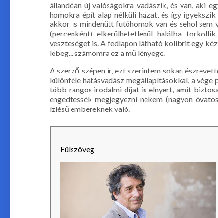
állandóan új valóságokra vadászik, és van, aki e
homokra épít alap nélküli házat, és így igyekszik
akkor is mindenütt futóhomok van és sehol sem v
(percenként) elkerülhetetlenül halálba torkoll
veszteséget is. A fedlapon látható kolibrit egy kéz 
lebeg... számomra ez a mű lényege.
A szerző szépen ír, ezt szerintem sokan észrevet
különféle hatásvadász megállapításokkal, a vége p
több rangos irodalmi díjat is elnyert, amit bizto
engedtessék megjegyezni nekem (nagyon óvatosa
ízlésű embereknek való.
Fülszöveg