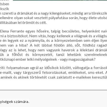
ésben
ekszik
szereti a drámákat és a nagy kilengéseket, mindig arra törekszik
ellenére olyan sokat vesztett pályafutása során, hogy élete utols
lításában lel örömöt és célt.
Elena Ferrante egyes hőseire, talpig becsületes, helyenként naí
ni a biztosítékot. Nem vitás, hogy kellenek a világnak és a világb
 ne én legyek ez a nyámnyila, és a környezetemben sem éljen ilye
em van a hiba? A két lábbal földön álló, sőt, földhöz ragad
agy az is lehet, hogy nem vagyunk haverok a lélektani drámá
jük a főhőst és környezetét, tanúi lehetünk szerelmeknek
étköznapi ember lelki mélységeinek - vagy magasságainak?
íti: folyamatosan ugrál az idősíkok között, váltogatja a forráso
e-mailt, vagy tárgyszerű felsorolásokat, emlékeket, sms-eket. 
), aminek és akinek történetét csak zaklatott e-maileken keresztü
élyiségek számára.