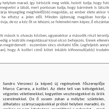
gy helyben marad, így birkózik meg velük, holott tudja, hogy fut
 megvetni a lábát, mert pontosan tudja, hogy bárminek is látszik
árja lényegileg megfelelő(bb) megoldás, az ember élete akkor i
ik, ha elfutsz a jelen elől. Minden újdonság magában hordja 
óvja, de ez a kéz őt se lehúzni, se felemelni nem képes, ő elszánta
ték mások is olvasás közben, ugyanakkor a második részt lerontj
edig a teátrális megoldással kissé olcsó befejezés. Ennek ellenér
san megérdemelt - eszemben sincs elvitatni tőle. Legfeljebb annyi
n), hogy A kolibri című kötet inkább kifinomult(abb) irodalm
Sandro ​Veronesi (a képen) új regényének főszereplője
Marco Carrera, a kolibri. Az élete teli van kétségekkel,
végzetes véletlenekkel, kegyetlen veszteségekkel és örök
szerelmekkel. De ő sosem zuhan a mélybe: szüntelen,
állhatatos szárnycsapásokkal próbál helyben maradni, és
amikor ez nem lehetséges, megállítani a zuhanást – mert