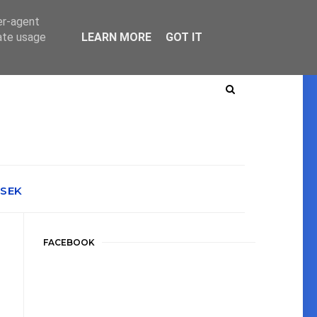
er-agent
rate usage
LEARN MORE
GOT IT
ÉSEK
FACEBOOK