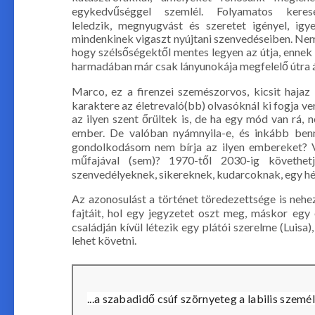
egykedvűséggel szemlél. Folyamatos keres
leledzik, megnyugvást és szeretet igényel, igy
mindenkinek vigaszt nyújtani szenvedéseiben. Nem 
hogy szélsőségektől mentes legyen az útja, ennek 
harmadában már csak lányunokája megfelelő útra ál
Marco, ez a firenzei szemészorvos, kicsit hajaz 
karaktere az életrevaló(bb) olvasóknál ki fogja ver
az ilyen szent őrültek is, de ha egy mód van rá,
ember. De valóban nyámnyila-e, és inkább benn
gondolkodásom nem bírja az ilyen embereket? V
műfajával (sem)? 1970-től 2030-ig követhet
szenvedélyeknek, sikereknek, kudarcoknak, egy h
Az azonosulást a történet töredezettsége is nehez
fajtáit, hol egy jegyzetet oszt meg, máskor egy 
családján kívül létezik egy plátói szerelme (Luisa
lehet követni.
...a szabadidő csúf szörnyeteg a labilis szem