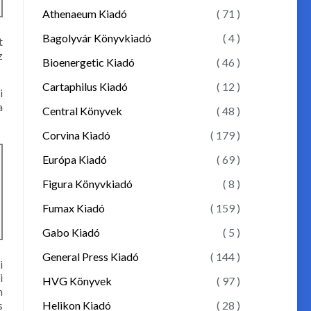
Athenaeum Kiadó
( 71 )
Bagolyvár Könyvkiadó
( 4 )
t
z
Bioenergetic Kiadó
( 46 )
Cartaphilus Kiadó
( 12 )
i
a
Central Könyvek
( 48 )
Corvina Kiadó
( 179 )
Európa Kiadó
( 69 )
Figura Könyvkiadó
( 8 )
Fumax Kiadó
( 159 )
Gabo Kiadó
( 5 )
General Press Kiadó
( 144 )
i
i
HVG Könyvek
( 97 )
n
Helikon Kiadó
( 28 )
s