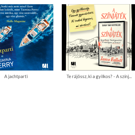
A jachtparti
Te rájössz, ki a gyilkos? - A színj...