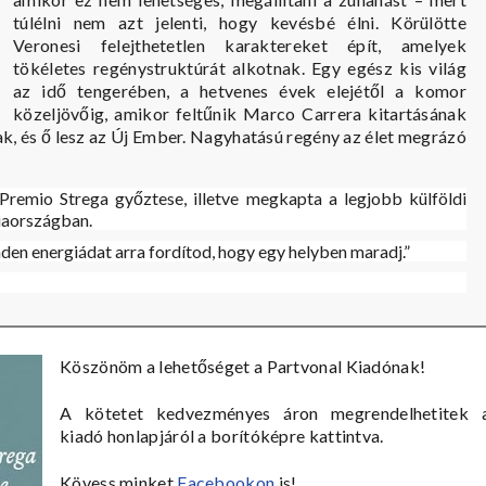
túlélni nem azt jelenti, hogy kevésbé élni. Körülötte
Veronesi felejthetetlen karaktereket épít, amelyek
tökéletes regénystruktúrát alkotnak. Egy egész kis világ
az idő tengerében, a hetvenes évek elejétől a komor
közeljövőig, amikor feltűnik Marco Carrera kitartásának
nak, és ő lesz az Új Ember. Nagyhatású regény az élet megrázó
 Premio Strega győztese, illetve megkapta a legjobb külföldi
ciaországban.
nden energiádat arra fordítod, hogy egy helyben maradj.”
Köszönöm a lehetőséget a Partvonal Kiadónak!
A kötetet kedvezményes áron megrendelhetitek 
kiadó honlapjáról a borítóképre kattintva.
Kövess minket
Facebookon
is!