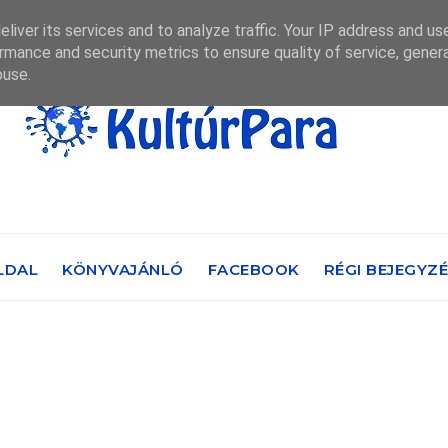
liver its services and to analyze traffic. Your IP address and us
rmance and security metrics to ensure quality of service, gene
buse.
LDAL
KÖNYVAJÁNLÓ
FACEBOOK
RÉGI BEJEGYZ