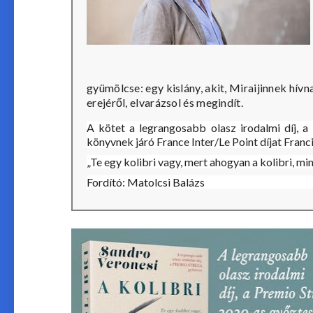
gyümölcse: egy kislány, akit, Miraijinnek hív
erejéről, elvarázsol és megindít.
A kötet a legrangosabb olasz irodalmi díj, a
könyvnek járó France Inter/Le Point díjat Fran
„Te egy kolibri vagy, mert ahogyan a kolibri, mi
Fordító: Matolcsi Balázs