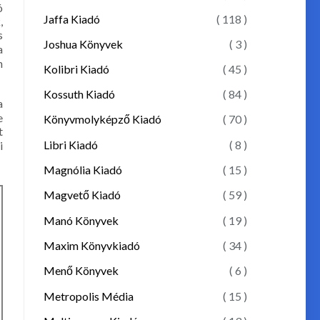
ó
Jaffa Kiadó
( 118 )
,
s
Joshua Könyvek
( 3 )
a
n
Kolibri Kiadó
( 45 )
Kossuth Kiadó
( 84 )
a
e
Könyvmolyképző Kiadó
( 70 )
t
Libri Kiadó
( 8 )
i
Magnólia Kiadó
( 15 )
Magvető Kiadó
( 59 )
Manó Könyvek
( 19 )
Maxim Könyvkiadó
( 34 )
Menő Könyvek
( 6 )
Metropolis Média
( 15 )