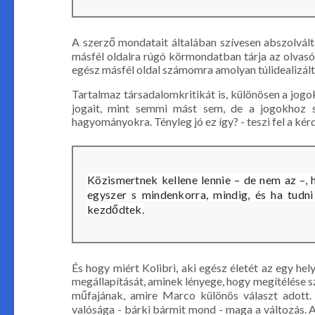
A szerző mondatait általában szívesen abszolvált
másfél oldalra rúgó körmondatban tárja az olvasó e
egész másfél oldal számomra amolyan túlidealizált
Tartalmaz társadalomkritikát is, különösen a jog
jogait, mint semmi mást sem, de a jogokhoz s
hagyományokra. Tényleg jó ez így? - teszi fel a kér
Közismertnek kellene lennie – de nem az –, 
egyszer s mindenkorra, mindig, és ha tudn
kezdődtek.
És hogy miért Kolibri, aki egész életét az egy hel
megállapítását, aminek lényege, hogy megítélése sze
műfajának, amire Marco különös választ adott.
valósága - bárki bármit mond - maga a változás. A 