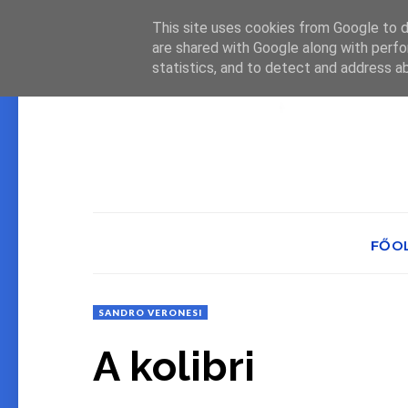
This site uses cookies from Google to de
are shared with Google along with perfo
statistics, and to detect and address a
FŐO
SANDRO VERONESI
A kolibri