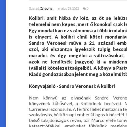
Szerző
Carbonari
május 21, 2022
0
Kolibri, amit hiába óv kéz, az őt se lehúzn
felemelni nem képes, mert ő konokul csak l
Egy mondatban ez számomra a több irodalmi 
is elnyert, A kolibri című kötet mondaniva
Sandro Veronesi műve a 21. századi emb
szól, aki elszántan igyekszik talpig becsü
maradni, és úgy megélni a változásokat,
azok ne lendítsék (nagyon) ki a minden
(vállalt) kötelezettségeiből. A könyv a Part
Kiadó gondozásában jelent meg a közelmúlt
Könyvajánló - Sandro Veronesi: A kolibri
Nem könnyű az olvasónak Sandro Verone
könyvének főhősével, a Kolibrinek becézett 
Carreraval azonosulni. A férfiról lehet mintázni a te
szokványos, hétköznapi ember átlagos kinézetét 
belső tulajdonságok révén, bár Marco élete töm
katasztrófákkal, amelyeket főhősünk meglehe