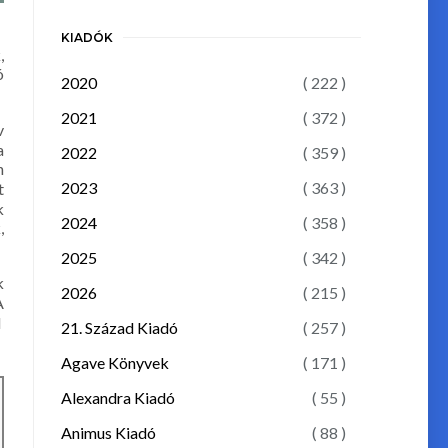
KIADÓK
,
ó
2020
( 222 )
2021
( 372 )
v
a
2022
( 359 )
n
2023
( 363 )
t
k
2024
( 358 )
,
2025
( 342 )
k
2026
( 215 )
A
l
21. Század Kiadó
( 257 )
Agave Könyvek
( 171 )
Alexandra Kiadó
( 55 )
Animus Kiadó
( 88 )