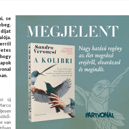
i, se
ebeg.
díjat
lója.
erről
letes
 hogy
napok
vonal
ban.
si új
Marco
ljesen
külső-
ve van
tősen