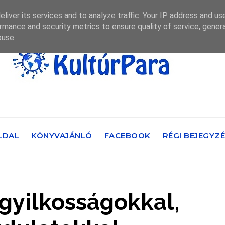
liver its services and to analyze traffic. Your IP address and us
rmance and security metrics to ensure quality of service, gene
buse.
LDAL
KÖNYVAJÁNLÓ
FACEBOOK
RÉGI BEJEGYZ
 gyilkosságokkal,