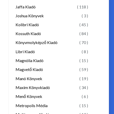
Jaffa Kiadó
( 118 )
Joshua Könyvek
( 3 )
Kolibri Kiadó
( 45 )
Kossuth Kiadó
( 84 )
Könyvmolyképző Kiadó
( 70 )
Libri Kiadó
( 8 )
Magnólia Kiadó
( 15 )
Magvető Kiadó
( 59 )
Manó Könyvek
( 19 )
Maxim Könyvkiadó
( 34 )
Menő Könyvek
( 6 )
Metropolis Média
( 15 )