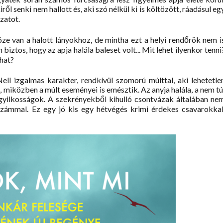
ről senki nem hallott és, aki szó nélkül ki is költözött, ráadásul eg
ozatot.
öze van a halott lányokhoz, de mintha ezt a helyi rendőrök nem i
iztos, hogy az apja halála baleset volt... Mit lehet ilyenkor tenni
zhat?
Nell izgalmas karakter, rendkívül szomorú múlttal, aki lehetetle
t, miközben a múlt eseményei is emésztik. Az anyja halála, a nem tú
 gyilkosságok. A szekrényekből kihulló csontvázak általában ne
 számmal. Ez egy jó kis egy hétvégés krimi érdekes csavarokkal