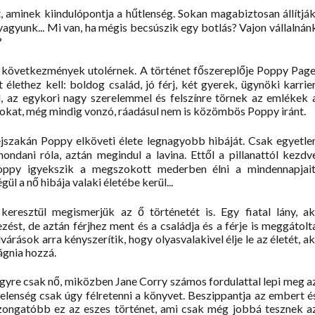
, aminek kiindulópontja a hűtlenség. Sokan magabiztosan állítják
agyunk... Mi van, ha mégis becsúszik egy botlás? Vajon vállalnán
?
, a következmények utolérnek. A történet főszereplője Poppy Page
lethez kell: boldog család, jó férj, két gyerek, ügynöki karrier
 az egykori nagy szerelemmel és felszínre törnek az emlékek 
 sokat, még mindig vonzó, ráadásul nem is közömbös Poppy iránt.
éjszakán Poppy elköveti élete legnagyobb hibáját. Csak egyetle
ndani róla, aztán megindul a lavina. Ettől a pillanattól kezdv
oppy igyekszik a megszokott mederben élni a mindennapjait
l a nő hibája valaki életébe kerül...
eresztül megismerjük az ő történetét is. Egy fiatal lány, ak
ezést, de aztán férjhez ment és a családja és a férje is meggátolt
árások arra kényszerítik, hogy olyasvalakivel élje le az életét, ak
ágnia hozzá.
egyre csak nő, miközben Jane Corry számos fordulattal lepi meg a
telenség csak úgy félretenni a könyvet. Beszippantja az embert é
rzongatóbb ez az eszes történet, ami csak még jobbá tesznek a