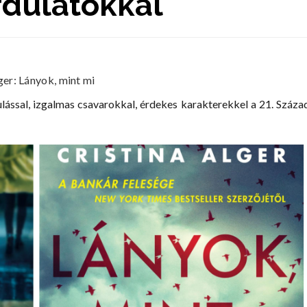
rdulatokkal
ger: Lányok, mint mi
ulással, izgalmas csavarokkal, érdekes karakterekkel a 21. Száza