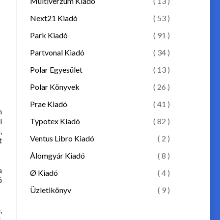
Multiverzum Kiadó
( 13 )
Next21 Kiadó
( 53 )
Park Kiadó
( 91 )
Partvonal Kiadó
( 34 )
Polar Egyesület
( 13 )
Polar Könyvek
( 26 )
Prae Kiadó
( 41 )
n
l
Typotex Kiadó
( 82 )
,
Ventus Libro Kiadó
( 2 )
t
Álomgyár Kiadó
( 8 )
a
Ø Kiadó
( 4 )
ő
Üzletikönyv
( 9 )
,
.