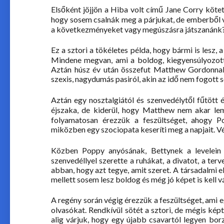
Elsőként jöjjön a Hiba volt című Jane Corry kötet
hogy sosem csalnák meg a párjukat, de emberből v
a következményeket vagy megúszásra játszanánk
Ez a sztori a tökéletes példa, hogy bármi is lesz
Mindene megvan, ami a boldog, kiegyensúlyozott é
Aztán húsz év után összefut Matthew Gordonnal,
szexis, nagydumás pasiról, akin az idő nem fogott
Aztán egy nosztalgiától és szenvedélytől fűtött 
éjszaka, de kiderül, hogy Matthew nem akar lemo
folyamatosan érezzük a feszültséget, ahogy P
miközben egy szociopata keseríti meg a napjait. Végü
Közben Poppy anyósának, Bettynek a levelein k
szenvedéllyel szerette a ruhákat, a divatot, a terv
abban, hogy azt tegye, amit szeret. A társadalmi elv
mellett sosem lesz boldog és még jó képet is kell v
A regény során végig érezzük a feszültséget, ami 
olvasókat. Rendkívül sötét a sztori, de mégis kép
alig várjuk, hogy egy újabb csavartól legyen bo