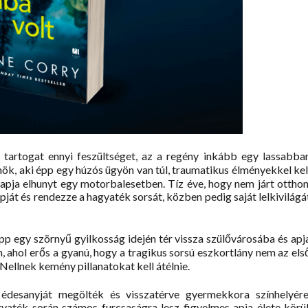
 tartogat ennyi feszültséget, az a regény inkább egy lassabba
ök, aki épp egy húzós ügyön van túl, traumatikus élményekkel kel
pja elhunyt egy motorbalesetben. Tíz éve, hogy nem járt otthon
ját és rendezze a hagyaték sorsát, közben pedig saját lelkivilágá
pp egy szörnyű gyilkosság idején tér vissza szülővárosába és apj
, ahol erős a gyanú, hogy a tragikus sorsú eszkortlány nem az els
ellnek kemény pillanatokat kell átélnie.
édesanyját megölték és visszatérve gyermekkora színhelyére
yaték során számos furcsaságra lesz figyelmes apja élete körül