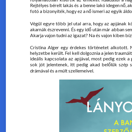
Rejtélyes bérelt lakás és a benne lakó idegen nő, aki
fotó a bizonyíték, hogy ez a nő ismeri az egyik áld
Végül egyre több jel utal arra, hogy az apjának k
akarnák észrevenni. És egy idő után már abban sem b
Akarja vajon tudni az igazat? Na és vajon kiben bí
Cristina Alger egy érdekes történetet alkotott. 
helyzetbe került. Fel kell dolgoznia a jelen traumái
ideális kapcsolata az apjával, most pedig ezek a
sok jót jelentenek, itt pedig akad belőlük szép
drámával és a múlt szellemeivel.