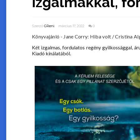
izgalmakkal, fo
Szerző
GReni
március 17, 2022
0
Könyvajánló - Jane Corry: Hiba volt / Cristina Al
Két izgalmas, fordulatos regény gyilkossággal, ár
Kiadó kínálatából.