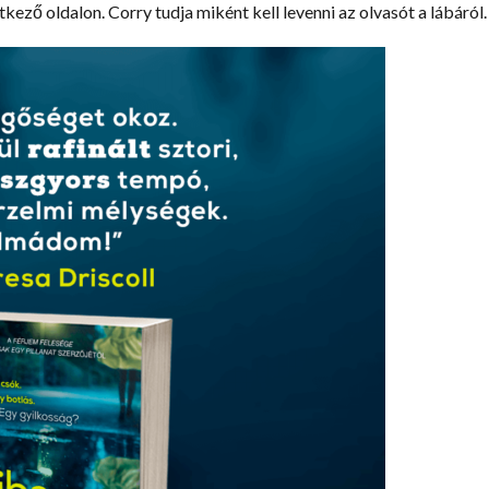
ező oldalon. Corry tudja miként kell levenni az olvasót a lábáról.