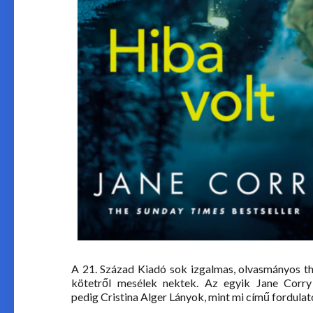
A 21. Század Kiadó sok izgalmas, olvasmányos thri
kötetről mesélek nektek. Az egyik Jane Corry H
pedig Cristina Alger Lányok, mint mi című fordulato