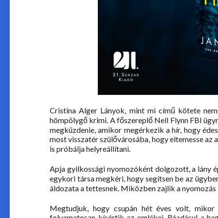
Cristina Alger Lányok, mint mi című kötete nem
hömpölygő krimi. A főszereplő Nell Flynn FBI ügyn
megküzdenie, amikor megérkezik a hír, hogy édesa
most visszatér szülővárosába, hogy eltemesse az ap
is próbálja helyreállítani.
Apja gyilkossági nyomozóként dolgozott, a lány é
egykori társa megkéri, hogy segítsen be az ügyben
áldozata a tettesnek. Miközben zajlik a nyomozás N
Megtudjuk, hogy csupán hét éves volt, mikor 
folyamatosan kísértik az emlékei. Ráadásul a hag