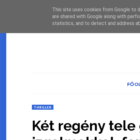
This site uses cookies from Google to de
are shared with Google along with perfo
statistics, and to detect and address a
FŐO
THRILLER
Két regény tele