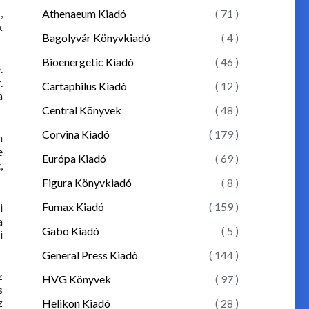
,
Athenaeum Kiadó
( 71 )
k
Bagolyvár Könyvkiadó
( 4 )
Bioenergetic Kiadó
( 46 )
.
.
Cartaphilus Kiadó
( 12 )
a
Central Könyvek
( 48 )
Corvina Kiadó
( 179 )
n
e
Európa Kiadó
( 69 )
,
Figura Könyvkiadó
( 8 )
Fumax Kiadó
( 159 )
i
a
Gabo Kiadó
( 5 )
i
General Press Kiadó
( 144 )
z
HVG Könyvek
( 97 )
s
z
Helikon Kiadó
( 28 )