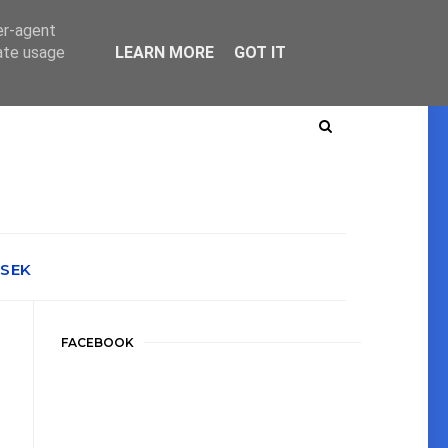
er-agent
rate usage
LEARN MORE
GOT IT
ÉSEK
FACEBOOK