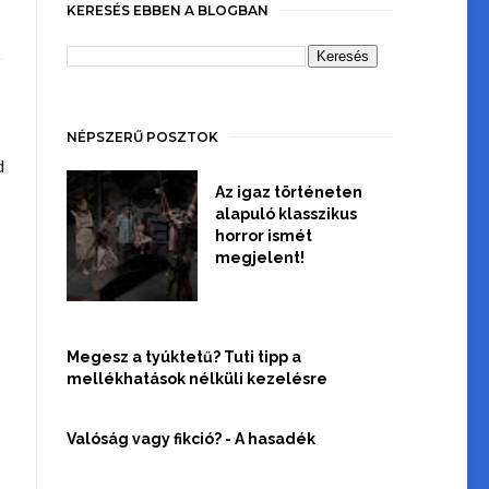
KERESÉS EBBEN A BLOGBAN
NÉPSZERŰ POSZTOK
d
Az igaz történeten
alapuló klasszikus
horror ismét
megjelent!
Megesz a tyúktetű? Tuti tipp a
mellékhatások nélküli kezelésre
Valóság vagy fikció? - A hasadék