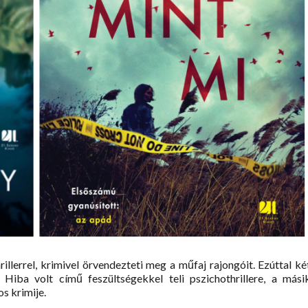
llerrel, krimivel örvendezteti meg a műfaj rajongóit. Ezúttal ké
iba ​volt című feszültségekkel teli pszichothrillere, a mási
s krimije.