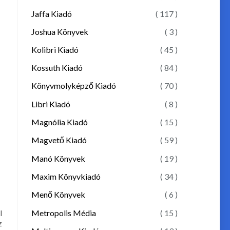
Jaffa Kiadó
( 117 )
Joshua Könyvek
( 3 )
Kolibri Kiadó
( 45 )
Kossuth Kiadó
( 84 )
Könyvmolyképző Kiadó
( 70 )
Libri Kiadó
( 8 )
Magnólia Kiadó
( 15 )
Magvető Kiadó
( 59 )
Manó Könyvek
( 19 )
Maxim Könyvkiadó
( 34 )
Menő Könyvek
( 6 )
Metropolis Média
( 15 )
l
z