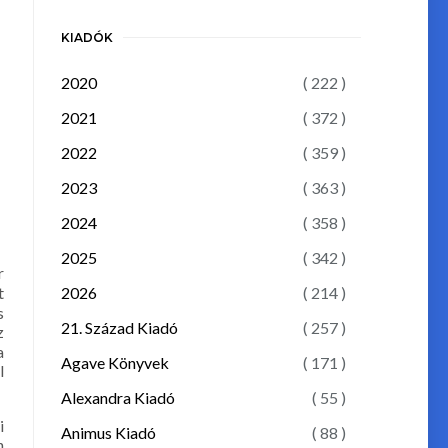
KIADÓK
2020
( 222 )
2021
( 372 )
2022
( 359 )
2023
( 363 )
2024
( 358 )
2025
( 342 )
r
2026
( 214 )
t
s
21. Század Kiadó
( 257 )
z
a
Agave Könyvek
( 171 )
l
Alexandra Kiadó
( 55 )
i
Animus Kiadó
( 88 )
n