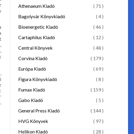
z
Athenaeum Kiadó
( 71 )
y
Bagolyvár Könyvkiadó
( 4 )
Bioenergetic Kiadó
( 46 )
a
a
Cartaphilus Kiadó
( 12 )
t
,
Central Könyvek
( 48 )
,
k
Corvina Kiadó
( 179 )
Európa Kiadó
( 69 )
,
Figura Könyvkiadó
( 8 )
i
z
Fumax Kiadó
( 159 )
:
r
Gabo Kiadó
( 5 )
,
General Press Kiadó
( 144 )
HVG Könyvek
( 97 )
Helikon Kiadó
( 28 )