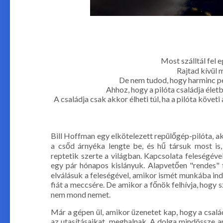
Most szálltál fel
Rajtad kívül 
De nem tudod, hogy harminc per
Ahhoz, hogy a pilóta családja élet
A családja csak akkor élheti túl, ha a pilóta követ
Bill Hoffman egy elkötelezett repülőgép-pilóta, ak
a csőd árnyéka lengte be, és hű társuk most is,
reptetik szerte a világban. Kapcsolata feleségével
egy pár hónapos kislányuk. Alapvetően "rendes" f
elválásuk a feleségével, amikor ismét munkába indul
fiát a meccsére. De amikor a főnök felhívja, hogy 
nem mond nemet.
Már a gépen ül, amikor üzenetet kap, hogy a csalá
az utasításaikat, meghalnak. A dolga mindössze a