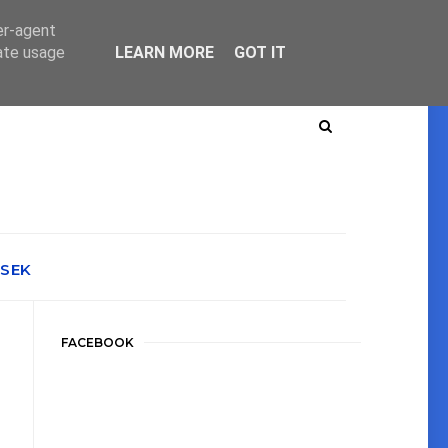
er-agent
rate usage
LEARN MORE
GOT IT
ÉSEK
FACEBOOK