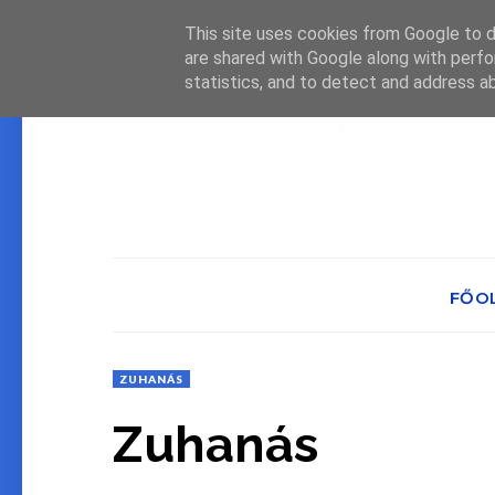
This site uses cookies from Google to de
are shared with Google along with perfo
statistics, and to detect and address a
FŐO
ZUHANÁS
Zuhanás