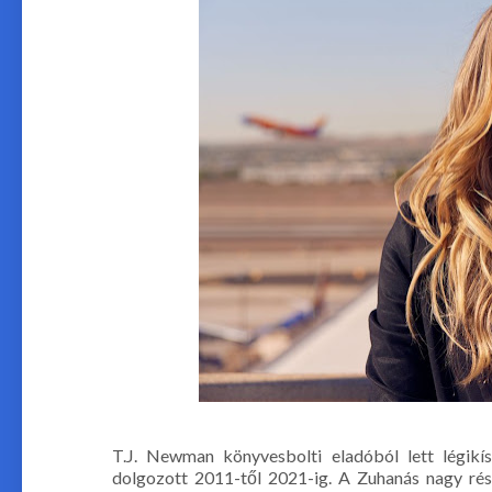
T.J. Newman könyvesbolti eladóból lett légikís
dolgozott 2011-től 2021-ig. A Zuhanás nagy rés