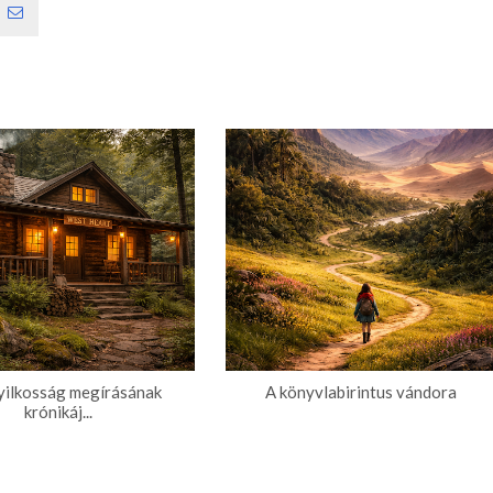
yilkosság megírásának
A könyvlabirintus vándora
krónikáj...