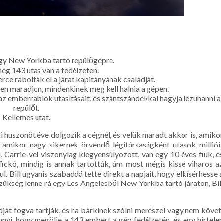
 egy New Yorkba tartó repülőgépre.
még 143 utas van a fedélzeten.
ce rabolták el a járat kapitányának családját.
ben maradjon, mindenkinek meg kell halnia a gépen.
i az emberrablók utasításait, és szántszándékkal hagyja lezuhanni a
repülőt.
Kellemes utat.
i huszonöt éve dolgozik a cégnél, és velük maradt akkor is, amiko
 amikor nagy sikernek örvendő légitársaságként utasok milliói
, Carrie-vel viszonylag kiegyensúlyozott, van egy 10 éves fiuk, é
ickó, mindig is annak tartották, ám most mégis kissé viharos a
. Bill ugyanis szabaddá tette direkt a napjait, hogy elkísérhesse 
szükség lenne rá egy Los Angelesből New Yorkba tartó járaton, Bil
dját fogva tartják, és ha bárkinek szólni merészel vagy nem követ
nnyi, hogy megölje a 143 embert a gép fedélzetén, és egy hirtele