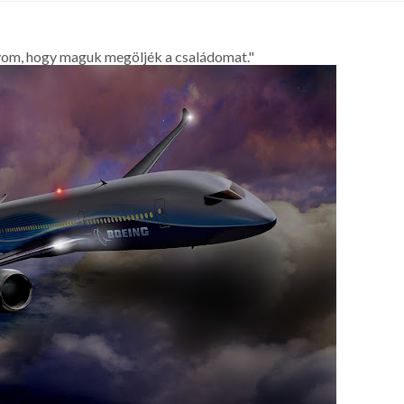
yom, hogy maguk megöljék a családomat."