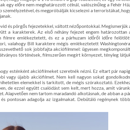
janak egy előre nem meghatározott célnál, valószínűleg a Fehér Há
p személyzetével, és megpróbálják kicselezni a terroristákat, hog
janak.
rövid és pörgős fejezetekkel, váltott nézőpontokkal. Megismerjük 
gyütt a karakterek. Az első néhány fejezet engem határozottan 
n filmre emlékeztetett, és ez a párhuzam időről időre felötlöt
ri, valahogy Bill karaktere mégis emlékeztetett Washingtonéra
összevethető sok jobbfajta akciófilmmel: ügyesen megkomponált
látványos történések, filmszerűen megírt környezet, tényleg látju
gy esténként akciófilmeket szeretnék nézni. Ez eltart pár napig
bbi vagy újabb akciófilmet. Nem kell nagyon sokat gondolkodn
, hihetetlen elemekkel is tarkított, de mégis szórakoztató. Ezekhe
en, de ezzel együtt csalódást sem kelt, mert hozza, amit várunk
eket. Alapvetően nem tartom maradandó alkotásnak, de abban a pá
ó és pontosan adagolja az izgalmakat. Debütáló regénynek több