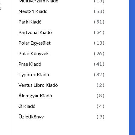
Multiverzum Kiadó
( 13 )
,
s
Next21 Kiadó
( 53 )
Park Kiadó
( 91 )
Partvonal Kiadó
( 34 )
Polar Egyesület
( 13 )
Polar Könyvek
( 26 )
Prae Kiadó
( 41 )
Typotex Kiadó
( 82 )
Ventus Libro Kiadó
( 2 )
Álomgyár Kiadó
( 8 )
Ø Kiadó
( 4 )
Üzletikönyv
( 9 )