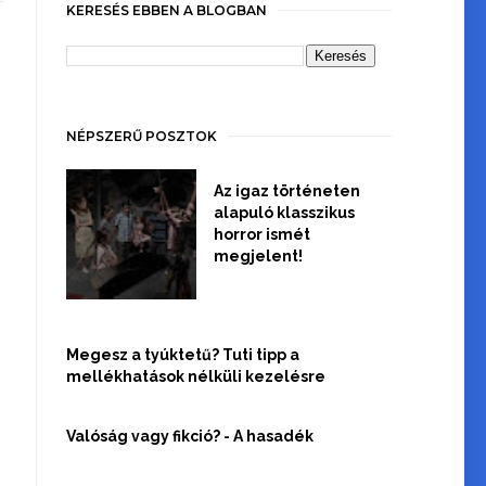
KERESÉS EBBEN A BLOGBAN
NÉPSZERŰ POSZTOK
Az igaz történeten
alapuló klasszikus
horror ismét
megjelent!
Megesz a tyúktetű? Tuti tipp a
mellékhatások nélküli kezelésre
Valóság vagy fikció? - A hasadék