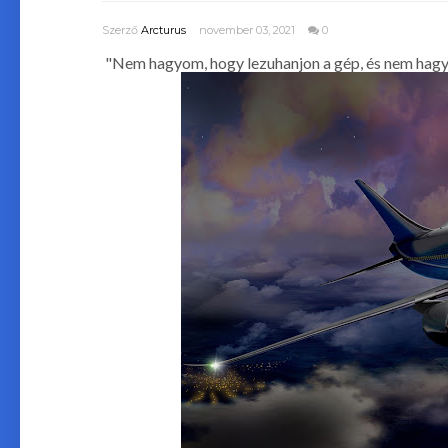
Szerző
Arcturus
november 03, 2021
0
"Nem hagyom, hogy lezuhanjon a gép, és nem hag