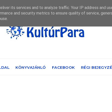
liver its services and to analyze traffic. Your IP address and us
rmance and security metrics to ensure quality of service, gene
buse.
LDAL
KÖNYVAJÁNLÓ
FACEBOOK
RÉGI BEJEGYZ