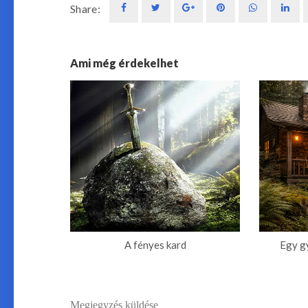
Share:
Ami még érdekelhet
A fényes kard
Egy g
Megjegyzés küldése