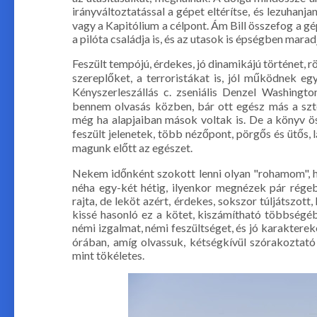
irányváltoztatással a gépet eltérítse, és lezuhan
vagy a Kapitólium a célpont. Ám Bill összefog a gé
a pilóta családja is, és az utasok is épségben marad
Feszült tempójú, érdekes, jó dinamikájú történet, 
szereplőket, a terroristákat is, jól működnek e
Kényszerleszállás c. zseniális Denzel Washingto
bennem olvasás közben, bár ott egész más a szto
még ha alapjaiban mások voltak is. De a könyv 
feszült jelenetek, több nézőpont, pörgős és ütős, 
magunk előtt az egészet.
Nekem időnként szokott lenni olyan "rohamom", ho
néha egy-két hétig, ilyenkor megnézek pár rége
rajta, de leköt azért, érdekes, sokszor túljátszott
kissé hasonló ez a kötet, kiszámítható többségéb
némi izgalmat, némi feszültséget, és jó karakter
órában, amíg olvassuk, kétségkívül szórakoztat
mint tökéletes.