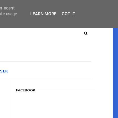
er-agent
rate usage
LEARN MORE
GOT IT
ÉSEK
FACEBOOK