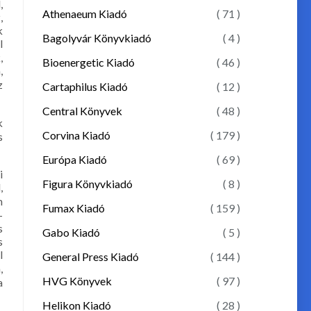
,
Athenaeum Kiadó
( 71 )
,
k
Bagolyvár Könyvkiadó
( 4 )
l
,
Bioenergetic Kiadó
( 46 )
,
z
Cartaphilus Kiadó
( 12 )
Central Könyvek
( 48 )
k
Corvina Kiadó
( 179 )
s
Európa Kiadó
( 69 )
i
Figura Könyvkiadó
( 8 )
,
m
Fumax Kiadó
( 159 )
-
s
Gabo Kiadó
( 5 )
s
l
General Press Kiadó
( 144 )
,
HVG Könyvek
( 97 )
a
Helikon Kiadó
( 28 )