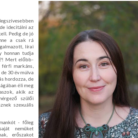
gszívesebben
e idecitálni az
ell. Pedig de jó
enne a csak rá
almazott, lírai
gy honnan tudja
n?! Mert előbb-
 férfi markáns,
, de 30 év múlva
más hordozza, de
sságában éli meg
aszok, akik az
mérgező szülői
sznek szexuális
mankót - főleg
 saját nemüket
nak, erőszakot