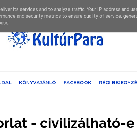
liver its services and to analyze traffic. Your IP address and us
rmance and security metrics to ensure quality of service, gene
buse.
LDAL
KÖNYVAJÁNLÓ
FACEBOOK
RÉGI BEJEGYZ
lat - civilizálható-e