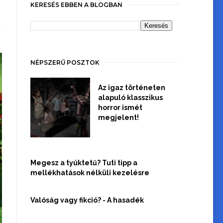
KERESÉS EBBEN A BLOGBAN
NÉPSZERŰ POSZTOK
Az igaz történeten
alapuló klasszikus
horror ismét
megjelent!
Megesz a tyúktetű? Tuti tipp a
mellékhatások nélküli kezelésre
Valóság vagy fikció? - A hasadék