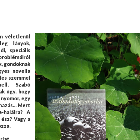
m véletlenül
leg lányok,
i, speciális
roblémáiról
k, gondoknak
gyes novella
éles szemmel
ell, Szabó
ak úgy, hogy
s nyomor, egy
mazás... Mert
-halálra? A
 ész? Vagy a
ozza.
rlat