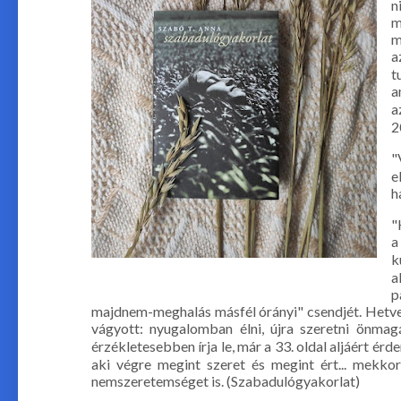
n
m
m
a
t
a
a
2
"
e
h
"
a
k
a
p
majdnem-meghalás másfél órányi" csendjét. Hetve
vágyott: nyugalomban élni, újra szeretni önmagá
érzékletesebben írja le, már a 33. oldal aljáért ér
aki végre megint szeret és megint ért... mekkor
nemszeretemséget is. (Szabadulógyakorlat)