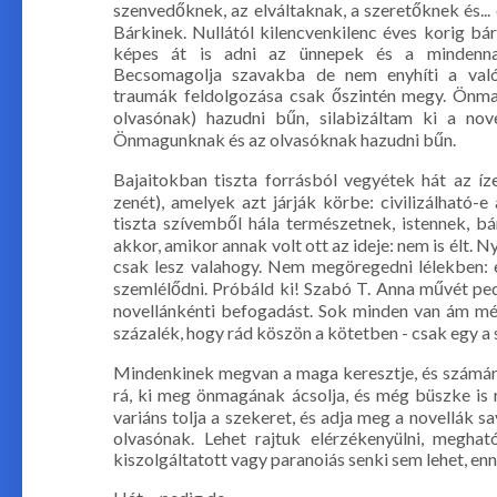
szenvedőknek, az elváltaknak, a szeretőknek és...
Bárkinek. Nullától kilencvenkilenc éves korig bár
képes át is adni az ünnepek és a mindennap
Becsomagolja szavakba de nem enyhíti a valós
traumák feldolgozása csak őszintén megy. Önm
olvasónak) hazudni bűn, silabizáltam ki a novel
Önmagunknak és az olvasóknak hazudni bűn.
Bajaitokban tiszta forrásból vegyétek hát az í
zenét), amelyek azt járják körbe: civilizálható
tiszta szívemből hála természetnek, istennek, 
akkor, amikor annak volt ott az ideje: nem is élt
csak lesz valahogy. Nem megöregedni lélekben: e
szemlélődni. Próbáld ki! Szabó T. Anna művét ped
novellánkénti befogadást. Sok minden van ám még 
százalék, hogy rád köszön a kötetben - csak egy a 
Mindenkinek megvan a maga keresztje, és számára 
rá, ki meg önmagának ácsolja, és még büszke is 
variáns tolja a szekeret, és adja meg a novellák sa
olvasónak. Lehet rajtuk elérzékenyülni, meghat
kiszolgáltatott vagy paranoiás senki sem lehet, ennyir