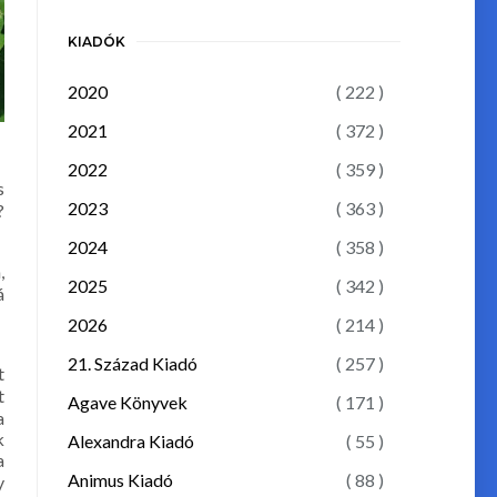
KIADÓK
2020
( 222 )
2021
( 372 )
2022
( 359 )
s
2023
( 363 )
?
2024
( 358 )
,
2025
( 342 )
á
2026
( 214 )
21. Század Kiadó
( 257 )
t
t
Agave Könyvek
( 171 )
a
k
Alexandra Kiadó
( 55 )
a
Animus Kiadó
( 88 )
y