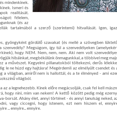
 és mindenkinek.
kinek. Ismeri és
ok realitását.
ágot: félelem,
agunknak (és az
lák tartalmából a szerző (szerintemi) hitvallását. Igen, igaz
zes, gyöngyként gördülő szavakat (és mellé a szövegben lüktet
-e a szenvedély? Megsúgom, így túl a szenvedélyeken (amelyekér
bárkinek), hogy NEM. Nem, nem, nem. Aki nem volt szenvedélye
. Nyögjük hibáinkat, megbékülünk önmagunkkal, a többivel meg maj
z a művészet. Kegyelmi pillanatokból töltekezni, derűs lélekke
ig le ne húzd egy hajtásra! Megérdemli az elmélyült csendet és 
a világban, amiről nem is hallottál, és a te élményed - ami eze
sokszínű világból.
az a legnehezebb. Kinek előre megácsolják, csak fel kell mászn
rá, hogy nini, mim van nekem! A kettő között pedig még ezerny
va-borsát. Ahány élet, annyi történet - és annyi tanulság neked, a
ódni, vagy ciccegni, hogy istenem, ezt nem hiszem el, ennyir
e ... ennyire... ennyire.