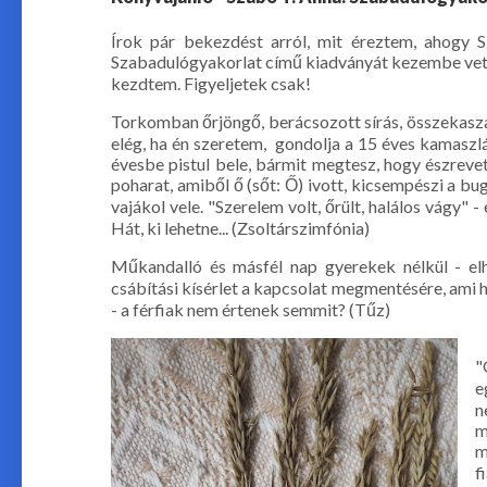
Írok pár bekezdést arról, mit éreztem, ahogy 
Szabadulógyakorlat című kiadványát kezembe vet
kezdtem. Figyeljetek csak!
Torkomban őrjöngő, berácsozott sírás, összekasz
elég, ha én szeretem, gondolja a 15 éves kamaszlá
évesbe pistul bele, bármit megtesz, hogy észreve
poharat, amiből ő (sőt: Ő) ivott, kicsempészi a bug
vajákol vele. "Szerelem volt, őrült, halálos vágy" -
Hát, ki lehetne... (Zsoltárszimfónia)
Műkandalló és másfél nap gyerekek nélkül - elh
csábítási kísérlet a kapcsolat megmentésére, ami
- a férfiak nem értenek semmit? (Tűz)
"
e
n
m
m
f