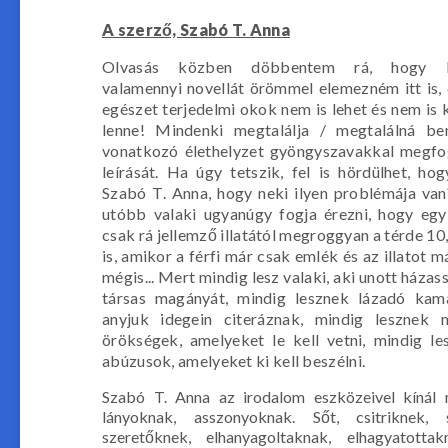
A szerző, Szabó T. Anna
Olvasás közben döbbentem rá, hogy le
valamennyi novellát örömmel elemezném itt is, d
egészet terjedelmi okok nem is lehet és nem is k
lenne! Mindenki megtalálja / megtalálná b
vonatkozó élethelyzet gyöngyszavakkal megfog
leírását. Ha úgy tetszik, fel is hördülhet, ho
Szabó T. Anna, hogy neki ilyen problémája va
utóbb valaki ugyanúgy fogja érezni, hogy egy
csak rá jellemző illatától megroggyan a térde 10
is, amikor a férfi már csak emlék és az illatot 
mégis... Mert mindig lesz valaki, aki unott háza
társas magányát, mindig lesznek lázadó kam
anyjuk idegein citeráznak, mindig lesznek 
örökségek, amelyeket le kell vetni, mindig le
abúzusok, amelyeket ki kell beszélni.
Szabó T. Anna az irodalom eszközeivel kínál 
lányoknak, asszonyoknak. Sőt, csitriknek,
szeretőknek, elhanyagoltaknak, elhagyatottak