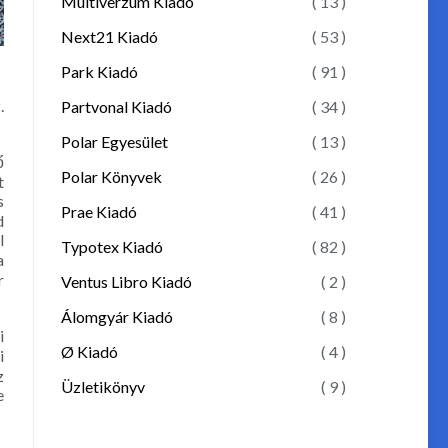
Multiverzum Kiadó
( 13 )
Next21 Kiadó
( 53 )
Park Kiadó
( 91 )
.
Partvonal Kiadó
( 34 )
Polar Egyesület
( 13 )
ő
Polar Könyvek
( 26 )
t
s
Prae Kiadó
( 41 )
d
l
Typotex Kiadó
( 82 )
a
r
Ventus Libro Kiadó
( 2 )
Álomgyár Kiadó
( 8 )
i
Ø Kiadó
( 4 )
i
z
Üzletikönyv
( 9 )
e