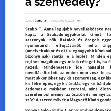
a szenvedély?
Szerző
Carbonari
augusztus 17, 2021
0
Szabó T. Anna legújabb novelláskötete ne
kapta a Szabadulógyakorlat címet: fő
asszonyok, nők, fiatalok és öregek egyed
nyomorairól, elfojtásairól, néha aligp
(amelyek akkor és ott a legnagyobb kínokna
bizonyulnak) rántja le a leplet. Minden e
rejthet magában egy másik réteget is, ha 
nézed. Mindenesetre ide hangulat k
novellásköteteit az ember nem veszi le cs
most akkor jöhet egy kis szomorúság, egy ki
kis félrelépés, egy kis árulás, egy kis bántal
érdemes-e másként szeretni, mint életre
szerelemből mennyi az ösztön és mennyi az
szív? A szerző művét a Magvető Kiadó gond
Könyvajánló - Szabó T. Anna: Szabadulógyako