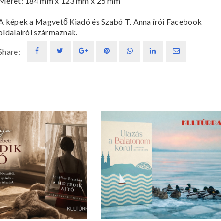
Méret:
184 mm x 123 mm x 25 mm
A képek a Magvető Kiadó és Szabó T. Anna írói Facebook
oldalairól származnak.
Share: