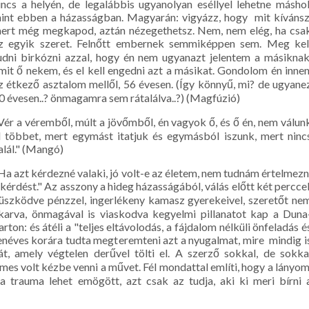
incs a helyén, de legalábbis ugyanolyan eséllyel lehetne máshol
int ebben a házasságban. Magyarán: vigyázz, hogy mit kívánsz
ert még megkapod, aztán nézegethetsz. Nem, nem elég, ha csa
z egyik szeret. Felnőtt embernek semmiképpen sem. Meg kel
udni birkózni azzal, hogy én nem ugyanazt jelentem a másiknak
mit ő nekem, és el kell engedni azt a másikat. Gondolom én innen
z étkező asztalom mellől, 56 évesen. (Így könnyű, mi? de ugyane
0 évesen..? önmagamra sem rátalálva..?) (Magfúzió)
Vér a véremből, múlt a jövőmből, én vagyok ő, és ő én, nem válun
l többet, mert egymást itatjuk és egymásból iszunk, mert ninc
alál." (Mangó)
Ha azt kérdezné valaki, jó volt-e az életem, nem tudnám értelmezn
 kérdést." Az asszony a hideg házasságából, válás előtt két perccel
üszködve pénzzel, ingerlékeny kamasz gyerekeivel, szeretőt ne
karva, önmagával is viaskodva kegyelmi pillanatot kap a Duna
arton: és átéli a "teljes eltávolodás, a fájdalom nélküli önfeladás é
néves korára tudta megteremteni azt a nyugalmat, mire mindig i
t, amely végtelen derűvel tölti el. A szerző sokkal, de sokka
demes volt kézbe venni a művet. Fél mondattal említi, hogy a lányom
a trauma lehet emögött, azt csak az tudja, aki ki meri bírni 