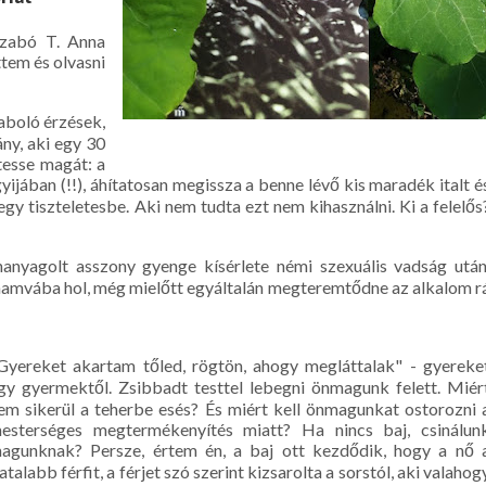
Szabó T. Anna
tem és olvasni
aboló érzések,
ny, aki egy 30
tesse magát: a
yijában (!!), áhítatosan megissza a benne lévő kis maradék italt é
 egy tiszteletesbe. Aki nem tudta ezt nem kihasználni. Ki a felelős
anyagolt asszony gyenge kísérlete némi szexuális vadság után
 hamvába hol, még mielőtt egyáltalán megteremtődne az alkalom r
Gyereket akartam tőled, rögtön, ahogy megláttalak" - gyereke
gy gyermektől. Zsibbadt testtel lebegni önmagunk felett. Miér
em sikerül a teherbe esés? És miért kell önmagunkat ostorozni 
esterséges megtermékenyítés miatt? Ha nincs baj, csinálun
agunknak? Persze, értem én, a baj ott kezdődik, hogy a nő 
iatalabb férfit, a férjet szó szerint kizsarolta a sorstól, aki valahog