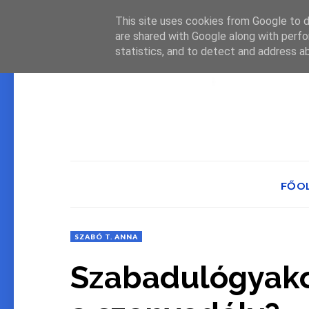
This site uses cookies from Google to de
are shared with Google along with perfo
statistics, and to detect and address a
FŐO
SZABÓ T. ANNA
Szabadulógyakor