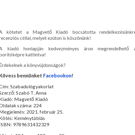
A kötetet a Magvető Kiadó bocsátotta rendelkezésünkr
recenziós céllal, melyet ezúton is köszönünk!
A kiadó honlapján kedvezményes áron megrendelhető 
borítóképre kattintva!
Érdekelnek a könyvújdonságok?
Kövess bennünket
Facebookon
!
Cím:
Szabadulógyakorlat
Szerző: Szabó T. Anna
Kiadó: Magvető Kiadó
Oldalak száma:
224
Megjelenés:
2021. február 25.
Kötés:
Keménytáblás
ISBN:
9789631432329