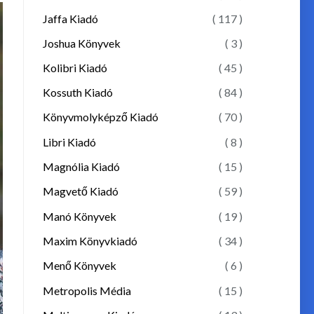
Jaffa Kiadó
( 117 )
Joshua Könyvek
( 3 )
Kolibri Kiadó
( 45 )
Kossuth Kiadó
( 84 )
Könyvmolyképző Kiadó
( 70 )
Libri Kiadó
( 8 )
Magnólia Kiadó
( 15 )
Magvető Kiadó
( 59 )
Manó Könyvek
( 19 )
Maxim Könyvkiadó
( 34 )
Menő Könyvek
( 6 )
Metropolis Média
( 15 )