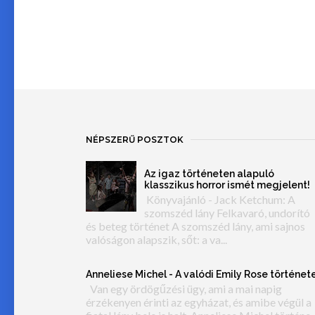
NÉPSZERŰ POSZTOK
Az igaz történeten alapuló
klasszikus horror ismét megjelent!
Könyvajánló - Jack Ketchum: A
szomszéd lány Felkavaró, undorító
és beteg történet A szomszéd lány, ami sajnos
valóságon alapszik, sőt: a va...
Anneliese Michel - A valódi Emily Rose történet
Van egy ördögűzési ügy, ami a mai napig
érzékenyen érinti az egyházat, és amibe végül a