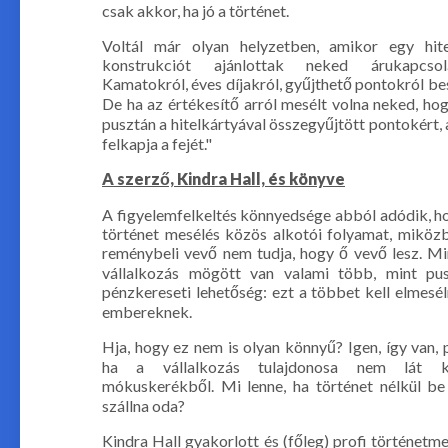
csak akkor, ha jó a történet.
Voltál már olyan helyzetben, amikor egy hite
konstrukciót ajánlottak neked árukapcsol
Kamatokról, éves díjakról, gyűjthető pontokról be
De ha az értékesítő arról mesélt volna neked, ho
pusztán a hitelkártyával összegyűjtött pontokért, 
felkapja a fejét."
A szerző, Kindra Hall, és könyve
A figyelemfelkeltés könnyedsége abból adódik, h
történet mesélés közös alkotói folyamat, miköz
reménybeli vevő nem tudja, hogy ő vevő lesz. M
vállalkozás mögött van valami több, mint pu
pénzkereseti lehetőség: ezt a többet kell elmesél
embereknek.
Hja, hogy ez nem is olyan könnyű? Igen, így van, 
ha a vállalkozás tulajdonosa nem lát 
mókuskerékből. Mi lenne, ha történet nélkül b
szállna oda?
Kindra Hall gyakorlott és (főleg) profi történetme