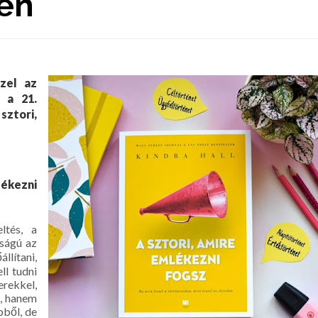
den
szel az
l a 21.
ztori,
lékezni
ltés, a
sságú az
llítani,
ll tudni
rekkel,
n, hanem
bből, de