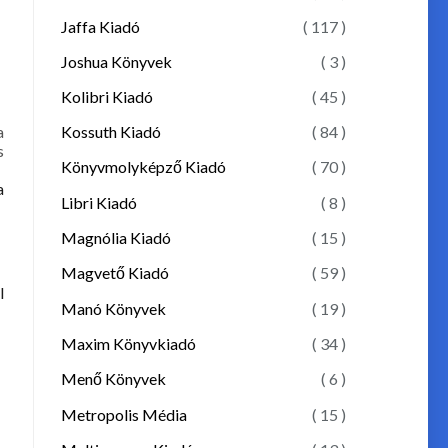
Jaffa Kiadó
( 117 )
Joshua Könyvek
( 3 )
Kolibri Kiadó
( 45 )
Kossuth Kiadó
( 84 )
a
s
Könyvmolyképző Kiadó
( 70 )
a
Libri Kiadó
( 8 )
Magnólia Kiadó
( 15 )
Magvető Kiadó
( 59 )
l
Manó Könyvek
( 19 )
Maxim Könyvkiadó
( 34 )
Menő Könyvek
( 6 )
Metropolis Média
( 15 )