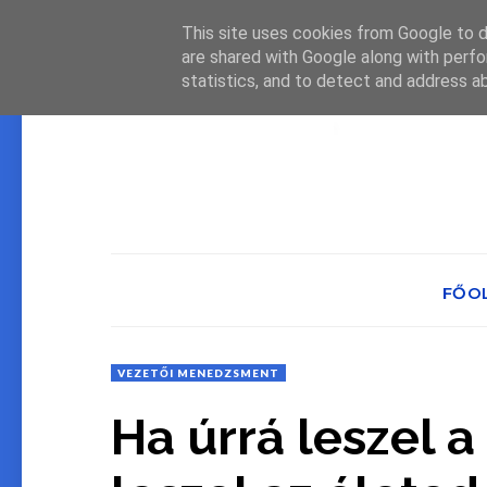
This site uses cookies from Google to de
are shared with Google along with perfo
statistics, and to detect and address a
FŐO
VEZETŐI MENEDZSMENT
Ha úrrá leszel a