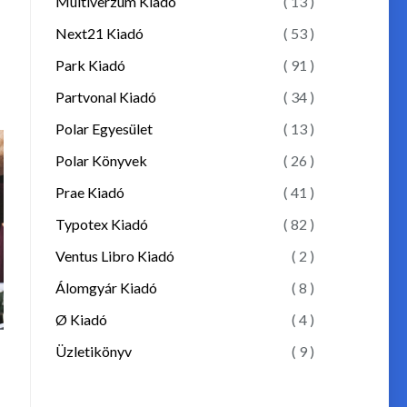
Multiverzum Kiadó
( 13 )
Next21 Kiadó
( 53 )
Park Kiadó
( 91 )
Partvonal Kiadó
( 34 )
Polar Egyesület
( 13 )
Polar Könyvek
( 26 )
Prae Kiadó
( 41 )
Typotex Kiadó
( 82 )
Ventus Libro Kiadó
( 2 )
Álomgyár Kiadó
( 8 )
Ø Kiadó
( 4 )
Üzletikönyv
( 9 )