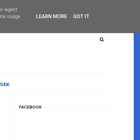
er-agent
rate usage
LEARN MORE
GOT IT
ÉSEK
FACEBOOK