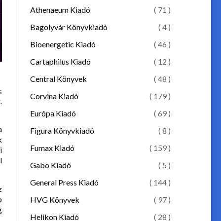
Athenaeum Kiadó
( 71 )
Bagolyvár Könyvkiadó
( 4 )
Bioenergetic Kiadó
( 46 )
Cartaphilus Kiadó
( 12 )
Central Könyvek
( 48 )
s
Corvina Kiadó
( 179 )
.
Európa Kiadó
( 69 )
 
Figura Könyvkiadó
( 8 )
 
Fumax Kiadó
( 159 )
 
 
Gabo Kiadó
( 5 )
General Press Kiadó
( 144 )
 
 
HVG Könyvek
( 97 )
 
Helikon Kiadó
( 28 )