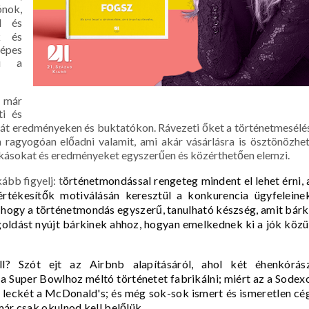
ónok,
d és
k és
képes
ni a
k már
ti és
ri át eredményeken és buktatókon. Rávezeti őket a történetmesélé
 ragyogóan előadni valamit, ami akár vásárlásra is ösztönözhet
 bukásokat és eredményeket egyszerűen és közérthetően elemzi.
ább figyelj: t
örténetmondással rengeteg mindent el lehet érni, a
rtékesítők motiválásán keresztül a konkurencia ügyfeleinek
 hogy a 
történetmondás egyszerű, tanulható készség, amit bárki
goldást nyújt bárkinek ahhoz, hogyan emelkednek ki a jók közül
l? Szót ejt az Airbnb alapításáról, ahol két éhenkórász
a Super Bowlhoz méltó történetet fabrikálni; miért az a Sodexo
y leckét a McDonald's; és még sok-sok ismert és ismeretlen cég
már csak okulnod kell belőlük.