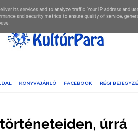
liver its services and to analyze traffic. Your IP address and us
rmance and security metrics to ensure quality of service, gene
buse.
LDAL
KÖNYVAJÁNLÓ
FACEBOOK
RÉGI BEJEGYZ
 történeteiden, úrrá