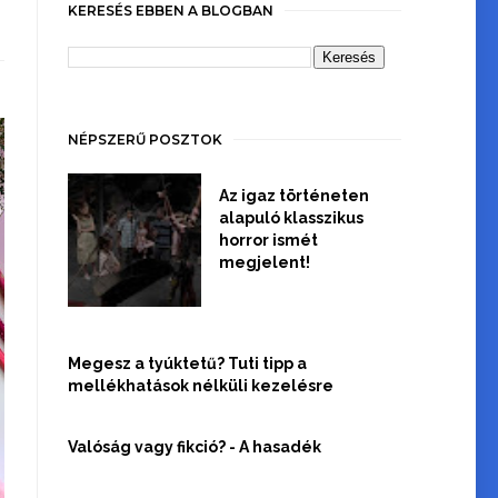
KERESÉS EBBEN A BLOGBAN
NÉPSZERŰ POSZTOK
Az igaz történeten
alapuló klasszikus
horror ismét
megjelent!
Megesz a tyúktetű? Tuti tipp a
mellékhatások nélküli kezelésre
Valóság vagy fikció? - A hasadék