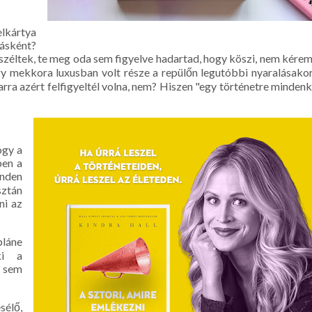
lkártya
ásként?
széltek, te meg oda sem figyelve hadartad, hogy köszi, nem kérem
gy mekkora luxusban volt része a repülőn legutóbbi nyaralásakor
arra azért felfigyeltél volna, nem? Hiszen "egy történetre mindenk
ogy a
ben a
inden
sztán
ni az
pláne
ki a
e sem
sélő,