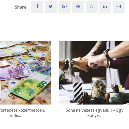
Share:
története közérthetően,
Soha ne vezess egyedül! – Egy
érde...
könyv...