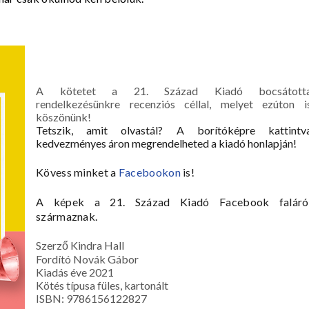
A kötetet a 21. Század Kiadó bocsátott
rendelkezésünkre recenziós céllal, melyet ezúton i
köszönünk!
Tetszik, amit olvastál? A borítóképre kattintv
kedvezményes áron megrendelheted a kiadó honlapján!
Kövess minket a
Facebookon
is!
A képek a 21. Század Kiadó Facebook faláró
származnak.
Szerző Kindra Hall
Fordító Novák Gábor
Kiadás éve 2021
Kötés típusa füles, kartonált
ISBN: 9786156122827