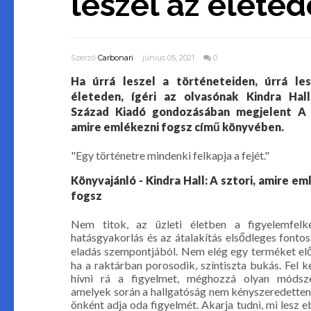
leszel az élete
Szerző
Carbonari
június 05, 2021
0
Ha úrrá leszel a történeteiden, úrrá le
életeden, ígéri az olvasónak Kindra Hal
Század Kiadó gondozásában megjelent A s
amire emlékezni fogsz című könyvében.
"Egy történetre mindenki felkapja a fejét."
Könyvajánló - Kindra Hall: A sztori, amire em
fogsz
Nem titok, az üzleti életben a figyelemfelke
hatásgyakorlás és az átalakítás elsődleges fonto
eladás szempontjából. Nem elég egy terméket előá
ha a raktárban porosodik, színtiszta bukás. Fel ke
hívni rá a figyelmet, méghozzá olyan módsze
amelyek során a hallgatóság nem kényszeredette
önként adja oda figyelmét. Akarja tudni, mi lesz e