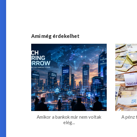
Ami még érdekelhet
Amikor a bankok már nem voltak
A pénz 
elég...