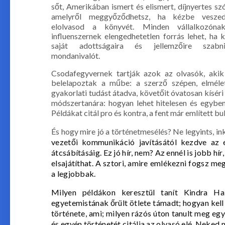
sőt, Amerikában ismert és elismert, díjnyertes sz
amelyről meggyőződhetsz, ha kézbe vesze
elolvasod a könyvét. Minden vállalkozóna
influenszernek elengedhetetlen forrás lehet, ha 
saját adottságaira és jellemzőire szab
mondanivalót.
Csodafegyvernek tartják azok az olvasók, aki
belelapoztak a műbe: a szerző szépen, elméle
gyakorlati tudást átadva, követőit óvatosan kísé
módszertanára: hogyan lehet hitelesen és egyben
Példákat citál pro és kontra, a fent már említett
És hogy mire jó a történetmesélés? Ne legyints, ink
vezetői kommunikáció javításától kezdve az é
átcsábításáig. Ez jó hír, nem? Az ennél is jobb hír,
elsajátíthat. A sztori, amire emlékezni fogsz me
a legjobbak.
Milyen példákon keresztül tanít Kindra Hal
egyetemistának őrült ötlete támadt; hogyan kell 
története, ami; milyen rázós úton tanult meg eg
és egyén történetét citálja az olvasó elé. Neked 