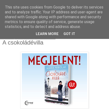
This site uses cookies from Google to deliver its services
and to analyze traffic. Your IP address and user-agent are
shared with Google along with performance and security
metrics to ensure quality of service, generate usage
statistics, and to detect and address abuse.
▼
LEARN MORE
GOT IT
2021. június 26., szombat
A csokoládévilla