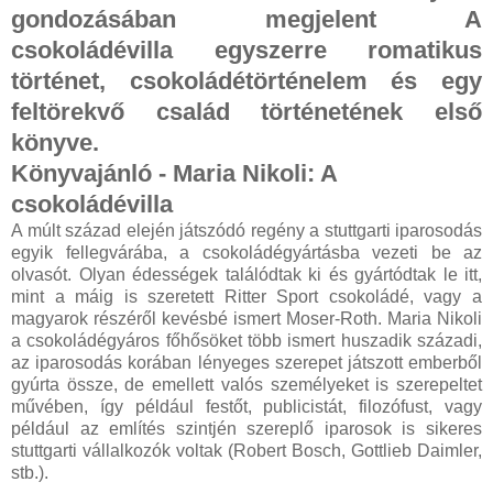
gondozásában megjelent A
csokoládévilla egyszerre romatikus
történet, csokoládétörténelem és egy
feltörekvő család történetének első
könyve.
Könyvajánló - Maria Nikoli: A
csokoládévilla
A múlt század elején játszódó regény a stuttgarti iparosodás
egyik fellegvárába, a csokoládégyártásba vezeti be az
olvasót. Olyan édességek találódtak ki és gyártódtak le itt,
mint a máig is szeretett Ritter Sport csokoládé, vagy a
magyarok részéről kevésbé ismert Moser-Roth. Maria Nikoli
a csokoládégyáros főhősöket több ismert huszadik századi,
az iparosodás korában lényeges szerepet játszott emberből
gyúrta össze, de emellett valós személyeket is szerepeltet
művében, így például festőt, publicistát, filozófust, vagy
például az említés szintjén szereplő iparosok is sikeres
stuttgarti vállalkozók voltak (Robert Bosch, Gottlieb Daimler,
stb.).