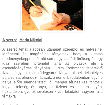
A szerző, Maria Nikolai
A szerző tehát alaposan utánajárt szereplői és helyszínei
történelmi és magánéleti tényeinek, hogy a kutatás
eredményeképpen két női sors, egy családi örökség és egy
igaz szerelem történetét tárja az olvasók elé a
csokoládégyártás fényében. Judith Rothmann feltörekvő
fiatal hölgy, a csokoládégyáros lánya, akinek tekintélyes
apja sorsát elrendezni látszik: a német birodalomban egy nő
helye előre elrendeltetett, jól menjen férjhez (ez fontos!),
legyen feleség és anya, az üzletet és minden egyéb,
háztartáson, gyereknevelésen kívüli feladatot hagyjon rá a
férfiakra.