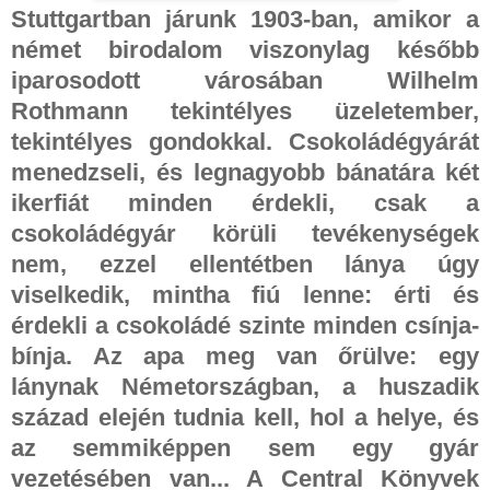
Stuttgartban járunk 1903-ban, amikor a
német birodalom viszonylag később
iparosodott városában Wilhelm
Rothmann tekintélyes üzeletember,
tekintélyes gondokkal. Csokoládégyárát
menedzseli, és legnagyobb bánatára két
ikerfiát minden érdekli, csak a
csokoládégyár körüli tevékenységek
nem, ezzel ellentétben lánya úgy
viselkedik, mintha fiú lenne: érti és
érdekli a csokoládé szinte minden csínja-
bínja. Az apa meg van őrülve: egy
lánynak Németországban, a huszadik
század elején tudnia kell, hol a helye, és
az semmiképpen sem egy gyár
vezetésében van... A Central Könyvek