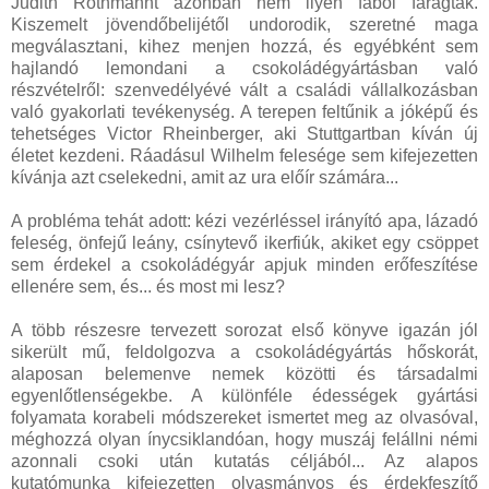
Judith Rothmannt azonban nem ilyen fából faragták.
Kiszemelt jövendőbelijétől undorodik, szeretné maga
megválasztani, kihez menjen hozzá, és egyébként sem
hajlandó lemondani a csokoládégyártásban való
részvételről: szenvedélyévé vált a családi vállalkozásban
való gyakorlati tevékenység. A terepen feltűnik a jóképű és
tehetséges Victor Rheinberger, aki Stuttgartban kíván új
életet kezdeni. Ráadásul Wilhelm felesége sem kifejezetten
kívánja azt cselekedni, amit az ura előír számára...
A probléma tehát adott: kézi vezérléssel irányító apa, lázadó
feleség, önfejű leány, csínytevő ikerfiúk, akiket egy csöppet
sem érdekel a csokoládégyár apjuk minden erőfeszítése
ellenére sem, és... és most mi lesz?
A több részesre tervezett sorozat első könyve igazán jól
sikerült mű, feldolgozva a csokoládégyártás hőskorát,
alaposan belemenve nemek közötti és társadalmi
egyenlőtlenségekbe. A különféle édességek gyártási
folyamata korabeli módszereket ismertet meg az olvasóval,
méghozzá olyan ínycsiklandóan, hogy muszáj felállni némi
azonnali csoki után kutatás céljából... Az alapos
kutatómunka kifejezetten olvasmányos és érdekfeszítő