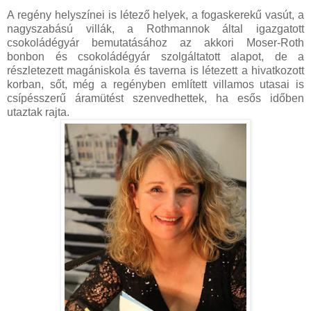
A regény helyszínei is létező helyek, a fogaskerekű vasút, a
nagyszabású villák, a Rothmannok által igazgatott
csokoládégyár bemutatásához az akkori Moser-Roth
bonbon és csokoládégyár szolgáltatott alapot, de a
részletezett magániskola és taverna is létezett a hivatkozott
korban, sőt, még a regényben említett villamos utasai is
csípésszerű áramütést szenvedhettek, ha esős időben
utaztak rajta.