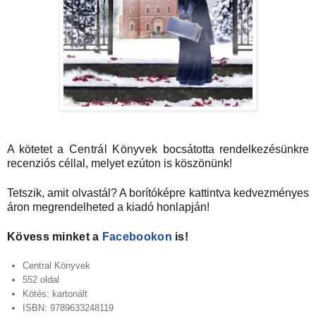
A kötetet a
Centrál Könyvek
bocsátotta rendelkezésünkre
recenziós céllal, melyet ezúton is köszönünk!
Tetszik, amit olvastál? A borítóképre kattintva kedvezményes
áron megrendelheted a kiadó honlapján!
Kövess minket a
Facebookon
is!
Central Könyvek
552 oldal
Kötés: kartonált
ISBN: 9789633248119