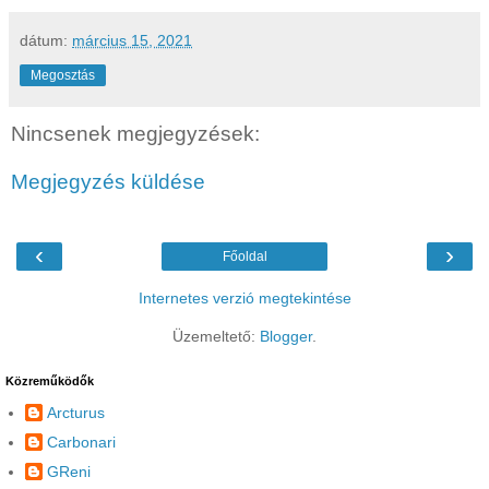
dátum:
március 15, 2021
Megosztás
Nincsenek megjegyzések:
Megjegyzés küldése
‹
›
Főoldal
Internetes verzió megtekintése
Üzemeltető:
Blogger
.
Közreműködők
Arcturus
Carbonari
GReni