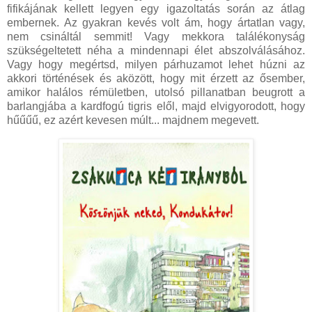
fifikájának kellett legyen egy igazoltatás során az átlag
embernek. Az gyakran kevés volt ám, hogy ártatlan vagy,
nem csináltál semmit! Vagy mekkora találékonyság
szükségeltetett néha a mindennapi élet abszolválásához.
Vagy hogy megértsd, milyen párhuzamot lehet húzni az
akkori történések és aközött, hogy mit érzett az ősember,
amikor halálos rémületben, utolsó pillanatban beugrott a
barlangjába a kardfogú tigris elől, majd elvigyorodott, hogy
hűűűű, ez azért kevesen múlt... majdnem megevett.