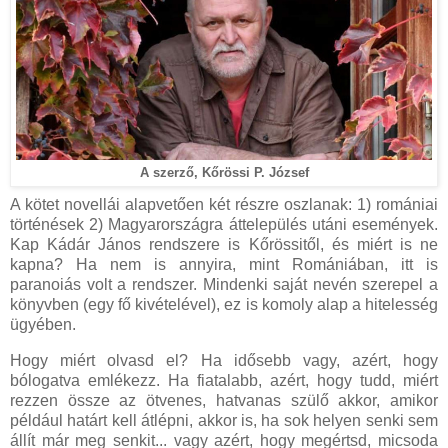
A szerző, Kőrössi P. József
A kötet novellái alapvetően két részre oszlanak: 1) romániai
történések 2) Magyarországra áttelepülés utáni események.
Kap Kádár János rendszere is Kőrössitől, és miért is ne
kapna? Ha nem is annyira, mint Romániában, itt is
paranoiás volt a rendszer. Mindenki saját nevén szerepel a
könyvben (egy fő kivételével), ez is komoly alap a hitelesség
ügyében.
Hogy miért olvasd el? Ha idősebb vagy, azért, hogy
bólogatva emlékezz. Ha fiatalabb, azért, hogy tudd, miért
rezzen össze az ötvenes, hatvanas szülő akkor, amikor
például határt kell átlépni, akkor is, ha sok helyen senki sem
állít már meg senkit... vagy azért, hogy megértsd, micsoda