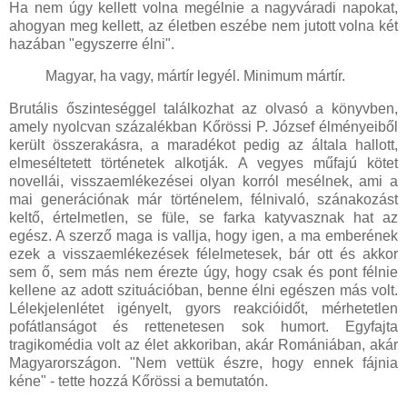
Ha nem úgy kellett volna megélnie a nagyváradi napokat,
ahogyan meg kellett, az életben eszébe nem jutott volna két
hazában "egyszerre élni".
Magyar, ha vagy, mártír legyél. Minimum mártír.
Brutális őszinteséggel találkozhat az olvasó a könyvben,
amely nyolcvan százalékban Kőrössi P. József élményeiből
került összerakásra, a maradékot pedig az általa hallott,
elmeséltetett történetek alkotják. A vegyes műfajú kötet
novellái, visszaemlékezései olyan korról mesélnek, ami a
mai generációnak már történelem, félnivaló, szánakozást
keltő, értelmetlen, se füle, se farka katyvasznak hat az
egész. A szerző maga is vallja, hogy igen, a ma emberének
ezek a visszaemlékezések félelmetesek, bár ott és akkor
sem ő, sem más nem érezte úgy, hogy csak és pont félnie
kellene az adott szituációban, benne élni egészen más volt.
Lélekjelenlétet igényelt, gyors reakcióidőt, mérhetetlen
pofátlanságot és rettenetesen sok humort. Egyfajta
tragikomédia volt az élet akkoriban, akár Romániában, akár
Magyarországon. "Nem vettük észre, hogy ennek fájnia
kéne" - tette hozzá Kőrössi a bemutatón.