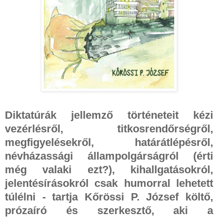
Diktatúrák jellemző történeteit kézi
vezérlésről, titkosrendőrségről,
megfigyelésekről, határátlépésről,
névházassági állampolgárságról (érti
még valaki ezt?), kihallgatásokról,
jelentésírásokról csak humorral lehetett
túlélni - tartja Kőrössi P. József költő,
prózaíró és szerkesztő, aki a