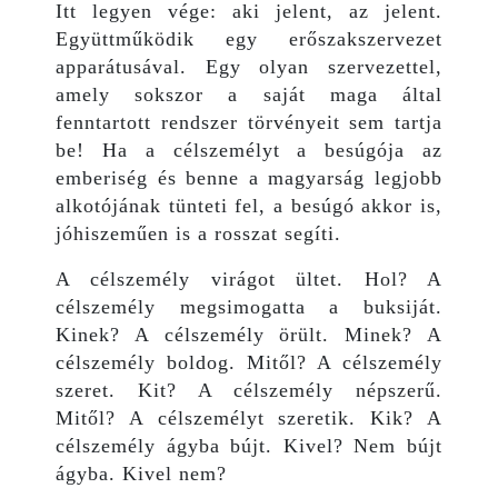
Itt legyen vége: aki jelent, az jelent.
Együttműködik egy erőszakszervezet
apparátusával. Egy olyan szervezettel,
amely sokszor a saját maga által
fenntartott rendszer törvényeit sem tartja
be! Ha a célszemélyt a besúgója az
emberiség és benne a magyarság legjobb
alkotójának tünteti fel, a besúgó akkor is,
jóhiszeműen is a rosszat segíti.
A célszemély virágot ültet. Hol? A
célszemély megsimogatta a buksiját.
Kinek? A célszemély örült. Minek? A
célszemély boldog. Mitől? A célszemély
szeret. Kit? A célszemély népszerű.
Mitől? A célszemélyt szeretik. Kik? A
célszemély ágyba bújt. Kivel? Nem bújt
ágyba. Kivel nem?