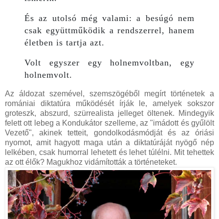
És az utolsó még valami: a besúgó nem
csak együttműködik a rendszerrel, hanem
életben is tartja azt.
Volt egyszer egy holnemvoltban, egy
holnemvolt.
Az áldozat szemével, szemszögéből megírt történetek a
romániai diktatúra működését írják le, amelyek sokszor
groteszk, abszurd, szürrealista jelleget öltenek. Mindegyik
felett ott lebeg a Kondukátor szelleme, az "imádott és gyűlölt
Vezető", akinek tetteit, gondolkodásmódját és az óriási
nyomot, amit hagyott maga után a diktatúráját nyögő nép
lelkében, csak humorral lehetett és lehet túlélni. Mit tehettek
az ott élők? Magukhoz vidámították a történeteket.