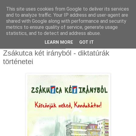
This site uses cookies from Google to deliver its services
and to analyze traffic. Your IP address and user-agent are
shared with Google along with performance and security
metrics to ensure quality of service, generate usage
statistics, and to detect and address abuse.
▼
LEARN MORE
GOT IT
2021. március 15., hétfő
Zsákutca két irányból - diktatúrák
történetei