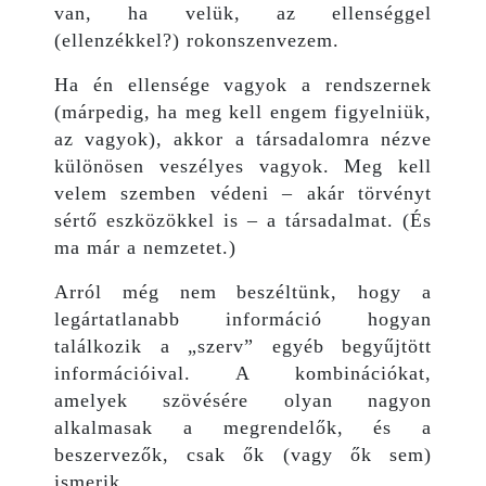
van, ha velük, az ellenséggel
(ellenzékkel?) rokonszenvezem.
Ha én ellensége vagyok a rendszernek
(márpedig, ha meg kell engem figyelniük,
az vagyok), akkor a társadalomra nézve
különösen veszélyes vagyok. Meg kell
velem szemben védeni – akár törvényt
sértő eszközökkel is – a társadalmat. (És
ma már a nemzetet.)
Arról még nem beszéltünk, hogy a
legártatlanabb információ hogyan
találkozik a „szerv” egyéb begyűjtött
információival. A kombinációkat,
amelyek szövésére olyan nagyon
alkalmasak a megrendelők, és a
beszervezők, csak ők (vagy ők sem)
ismerik.