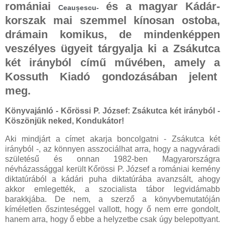
romániai
és a magyar Kádár-
Ceaușescu-
korszak mai szemmel kínosan ostoba,
drámain komikus, de mindenképpen
veszélyes ügyeit tárgyalja ki a Zsákutca
két irányból című művében, amely a
Kossuth Kiadó gondozásában jelent
meg.
Könyvajánló - Kőrössi P. József: Zsákutca két irányból -
Köszönjük neked, Kondukátor!
Aki mindjárt a címet akarja boncolgatni - Zsákutca két
irányból -, az könnyen asszociálhat arra, hogy a nagyváradi
születésű és onnan 1982-ben Magyarországra
névházassággal került Kőrössi P. József a romániai kemény
diktatúrából a kádári puha diktatúrába avanzsált, ahogy
akkor emlegették, a szocialista tábor legvidámabb
barakkjába. De nem, a szerző a könyvbemutatóján
kíméletlen őszinteséggel vallott, hogy ő nem erre gondolt,
hanem arra, hogy ő ebbe a helyzetbe csak úgy belepottyant.