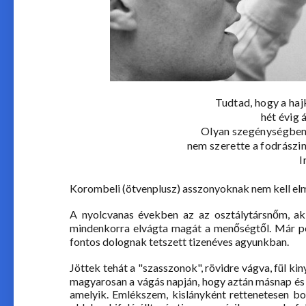
Tudtad, hogy a ha
hét évig
Olyan szegénységben,
nem szerette a fodrászi
I
Korombeli (ötvenplusz) asszonyoknak nem kell elma
A nyolcvanas években az az osztálytársnőm, aki
mindenkorra elvágta magát a menőségtől. Már pe
fontos dolognak tetszett tizenéves agyunkban.
Jöttek tehát a "szasszonok", rövidre vágva, fül kin
magyarosan a vágás napján, hogy aztán másnap és 
amelyik. Emlékszem, kislányként rettenetesen bos