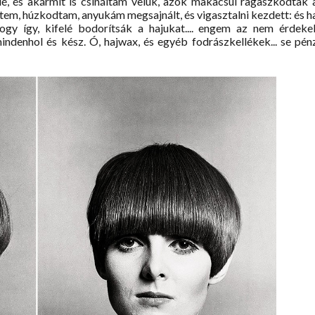
elé, és akármit is csináltam velük, azok makacsul ragaszkodtak 
tem, húzkodtam, anyukám megsajnált, és vigasztalni kezdett: és h
gy így, kifelé bodorítsák a hajukat.... engem az nem érdekel
ndenhol és kész. Ó, hajwax, és egyéb fodrászkellékek... se pén