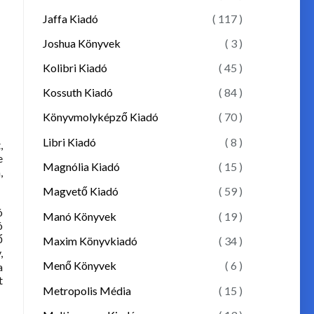
Jaffa Kiadó
( 117 )
Joshua Könyvek
( 3 )
Kolibri Kiadó
( 45 )
Kossuth Kiadó
( 84 )
Könyvmolyképző Kiadó
( 70 )
Libri Kiadó
( 8 )
,
e
Magnólia Kiadó
( 15 )
,
Magvető Kiadó
( 59 )
ó
Manó Könyvek
( 19 )
ó
ő
Maxim Könyvkiadó
( 34 )
,
Menő Könyvek
( 6 )
a
t
Metropolis Média
( 15 )