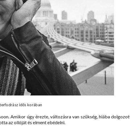
terfodrász idős korában
ssoon. Amikor úgy érezte, változásra van szükség, hiába dolgozot
tta az ollóját és elment ebédelni.