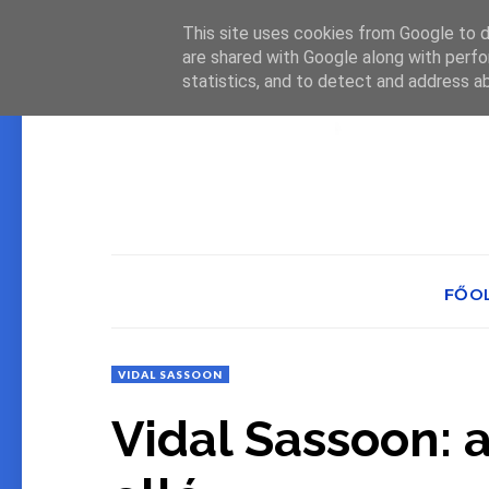
This site uses cookies from Google to de
are shared with Google along with perfo
statistics, and to detect and address a
FŐO
VIDAL SASSOON
Vidal Sassoon: a