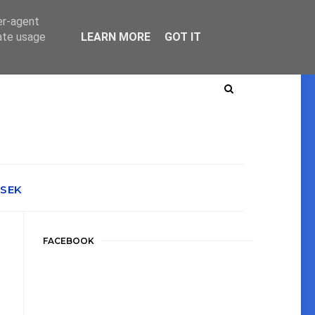
er-agent
rate usage
LEARN MORE
GOT IT
ÉSEK
FACEBOOK