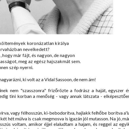
jköltemények koronázatlan királya
 árvaházban nevelkedett?
 hogy már fájt, és nagyon, de nagyon
nasságot, meg az egész hajszakmát sem.
nnen szép nyerni.
gyarázni, ki volt az a Vidal Sassoon, de nem ám!
nek nem "szasszonra" frizőrözte a fodrász a haját, egyszer é
dig tini korban a menőség - vagy annak látszata - elképesztőe
yírva, vagy félhosszún, ki-bebodorítva, hajlakk felhőbe borítva a'l
két hét múlva is csak megmosva is igazán jól mutasson. Na jó, má
szús voltam, amikor éjjel elaludtam a hajam, és reggel az egyi