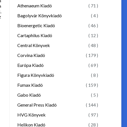
a
Athenaeum Kiadó
( 71 )
a
,
Bagolyvár Könyvkiadó
( 4 )
z
Bioenergetic Kiadó
( 46 )
Cartaphilus Kiadó
( 12 )
Central Könyvek
( 48 )
Corvina Kiadó
( 179 )
Európa Kiadó
( 69 )
Figura Könyvkiadó
( 8 )
Fumax Kiadó
( 159 )
Gabo Kiadó
( 5 )
General Press Kiadó
( 144 )
HVG Könyvek
( 97 )
Helikon Kiadó
( 28 )