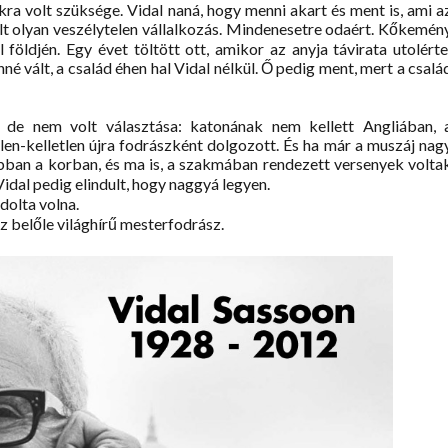
ra volt szüksége. Vidal naná, hogy menni akart és ment is, ami a
lt olyan veszélytelen vállalkozás. Mindenesetre odaért. Kőkemén
 földjén. Egy évet töltött ott, amikor az anyja távirata utolérte
 vált, a család éhen hal Vidal nélkül. Ő pedig ment, mert a csalá
de nem volt választása: katonának nem kellett Angliában, 
en-kelletlen újra fodrászként dolgozott. És ha már a muszáj nag
. Abban a korban, és ma is, a szakmában rendezett versenyek volta
dal pedig elindult, hogy naggyá legyen.
dolta volna.
z belőle világhírű mesterfodrász.