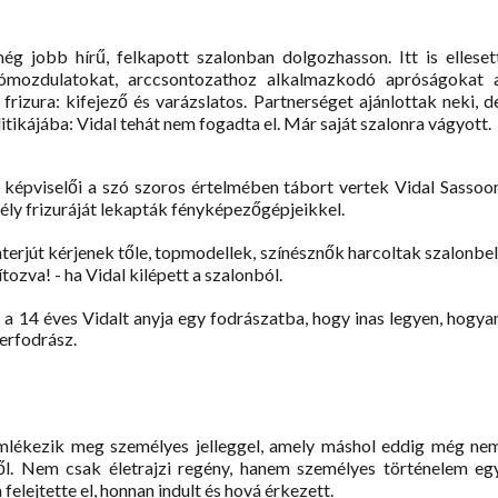
g jobb hírű, felkapott szalonban dolgozhasson. Itt is elleset
klómozdulatokat, arccsontozathoz alkalmazkodó apróságokat 
frizura: kifejező és varázslatos. Partnerséget ajánlottak neki, d
litikájába: Vidal tehát nem fogadta el. Már saját szalonra vágyott.
 képviselői a szó szoros értelmében tábort vertek Vidal Sassoo
mély frizuráját lekapták fényképezőgépjeikkel.
erjút kérjenek tőle, topmodellek, színésznők harcoltak szalonbel
tozva! - ha Vidal kilépett a szalonból.
 a 14 éves Vidalt anyja egy fodrászatba, hogy inas legyen, hogya
terfodrász.
emlékezik meg személyes jelleggel, amely máshol eddig még ne
ről. Nem csak életrajzi regény, hanem személyes történelem eg
felejtette el, honnan indult és hová érkezett.