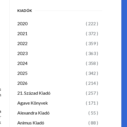
KIADÓK
2020
( 222 )
2021
( 372 )
2022
( 359 )
2023
( 363 )
2024
( 358 )
2025
( 342 )
2026
( 214 )
s
21. Század Kiadó
( 257 )
n
Agave Könyvek
( 171 )
a
Alexandra Kiadó
( 55 )
r
k
Animus Kiadó
( 88 )