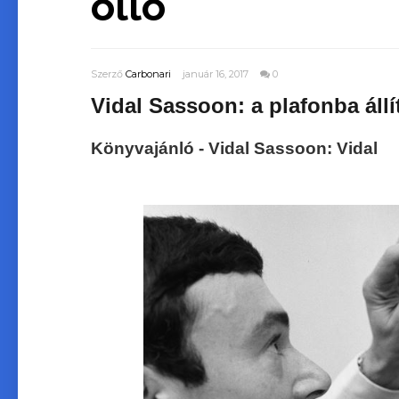
olló
Szerző
Carbonari
január 16, 2017
0
Vidal Sassoon: a plafonba állít
Könyvajánló - Vidal Sassoon: Vidal