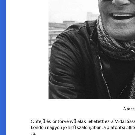
A mes
Önfejű és öntörvényű alak lehetett ez a Vidal Sa
London nagyon jó hírű szalonjában, a plafonba állíto
Ja.