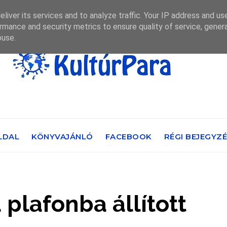
liver its services and to analyze traffic. Your IP address and us
rmance and security metrics to ensure quality of service, gene
buse.
LDAL
KÖNYVAJÁNLÓ
FACEBOOK
RÉGI BEJEGYZ
 plafonba állított