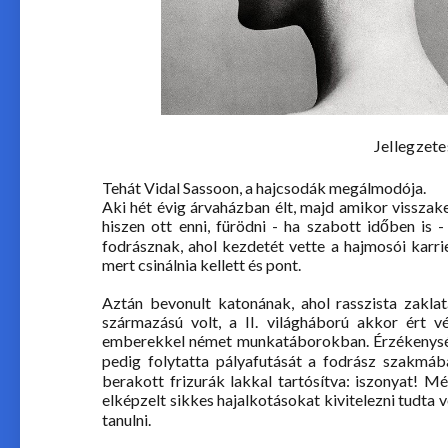
Jellegzete
Tehát Vidal Sassoon, a hajcsodák megálmodója.
Aki hét évig árvaházban élt, majd amikor visszaker
hiszen ott enni, fürödni - ha szabott időben is 
fodrásznak, ahol kezdetét vette a hajmosói karri
mert csinálnia kellett és pont.
Aztán bevonult katonának, ahol rasszista zaklat
származású volt, a II. világháború akkor ért v
emberekkel német munkatáborokban. Érzékenysége
pedig folytatta pályafutását a fodrász szakmáb
berakott frizurák lakkal tartósítva: iszonyat! 
elképzelt sikkes hajalkotásokat kivitelezni tudta v
tanulni.