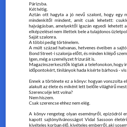
Párizsba.
Két hétig.
Aztán ott hagyta a jó nevű szalont, hogy egy mé
mindenkitől mindent, amit csak lehetett: csu
hajvágásban, amelyektől igazán egyedi lehetett a 
elképzelései nem illettek bele a tulajdonos üzletpo
Saját szalonra.
A többi pedig történelem.
A múlt század hatvanas, hetvenes éveiben a sajtó
Bond Street-i szalonja előtt, és minden kilépő sze
Igen, még a
személyzet
frizuráit is.
Magazinszerkesztők lógtak a telefonokon, hogy int
időpontokért, tinilányok hada kísérte bárhová - visí
Ennek a története ez a könyv: hogyan vonszolta el
alakult az élete és miként lett belőle világhírű mes
Szerencséje lett volna?
Nem hiszem.
Csak szerencse ehhez nem elég.
A könyv rengeteg olyan eseményről, epizódról 
kapott sajtónyilvánosságot Vidal Sassoon életé
kivételes korban élő, kivételes emberről, aki sosem 