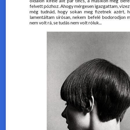
oldalon kifelé állt pár tincs, a másikon meg bef
felvett pózhoz. Ahogy mérgesen igazgattam, vizez
még tudnád, hogy sokan meg fizetnek azért, ho
lamentáltam sírósan, nekem befelé bodorodjon mi
nem volt rá, se tudás nem volt róluk...