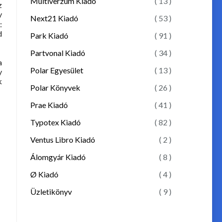
Multiverzum Kiadó
( 13 )
z
y
Next21 Kiadó
( 53 )
:
d
Park Kiadó
( 91 )
Partvonal Kiadó
( 34 )
a
Polar Egyesület
( 13 )
y
k
Polar Könyvek
( 26 )
Prae Kiadó
( 41 )
Typotex Kiadó
( 82 )
Ventus Libro Kiadó
( 2 )
Álomgyár Kiadó
( 8 )
Ø Kiadó
( 4 )
Üzletikönyv
( 9 )