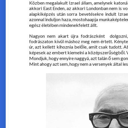
Közben megalakult Izrael állam, amelynek katonák
akkori East Enden, az akkori Londonban nem is vo
alapkiképzés után sorra bevetésekre indult Izrael
azonnal induljon haza, mostohaapja munkaképtelenné
egész életében mindenekfelett állt.
Nagyon nem akart újra fodrászként dolgozni, 
fodrászaton kívül máshoz meg nem értett. Kénytel
úr, azt kellett kihoznia belőle, amit csak tudott
képesek az embert kiemelni a középszerűségből. Vi
Mondjuk, hogy ennyire naggyá, azt talán ő sem gon
Mint ahogy azt sem, hogy nem a versenyek által les