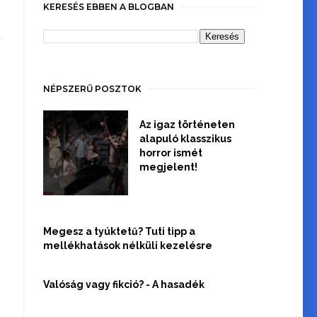
KERESÉS EBBEN A BLOGBAN
NÉPSZERŰ POSZTOK
Az igaz történeten
alapuló klasszikus
horror ismét
megjelent!
Megesz a tyúktetű? Tuti tipp a
mellékhatások nélküli kezelésre
Valóság vagy fikció? - A hasadék