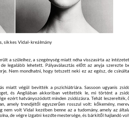
s, sikkes Vidal-kreálmány
ült a szüleihez, a szegénység miatt néha visszasírta az intézetet
- de legalább lehetett. Pályaválasztás előtt az anyja szerezte b
erje. Nem mondhatni, hogy tetszett neki ez az egész, de csinálta
ás miatt végül bevitték a pszichiátriára. Sassoon ugyanis zsid
éget, és Angliában akkoriban vetítették le, mi történt a zsid
 ezért hatványozódott minden zsidózásra. Tehát leszerelték, 
an, amely trendjétől egyszerűen rosszul volt: kőkemény, merev
Még nem volt Vidal kezében benne az a tudomány, amely az által
olna, de végre izgatni kezdte mestersége, és bárkitől hajlandó vol