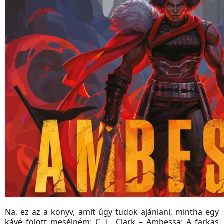
Na, ez az a könyv, amit úgy tudok ajánlani, mintha egy
kávé fölött mesélném: C. L. Clark – Ambessa: A farkas