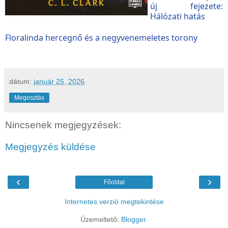
új fejezete:
Hálózati hatás
Floralinda ​hercegnő és a negyvenemeletes torony
dátum:
január 25, 2026
Megosztás
Nincsenek megjegyzések:
Megjegyzés küldése
‹
›
Főoldal
Internetes verzió megtekintése
Üzemeltető:
Blogger
.