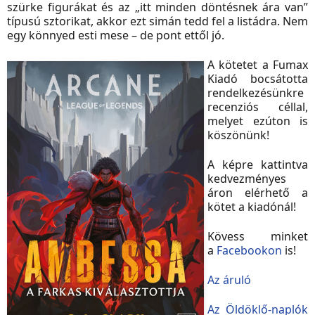
szürke figurákat és az „itt minden döntésnek ára van”
típusú sztorikat, akkor ezt simán tedd fel a listádra. Nem
egy könnyed esti mese – de pont ettől jó.
A kötetet a
Fumax
Kiadó
bocsátotta
rendelkezésünkre
recenziós céllal,
melyet ezúton is
köszönünk!
A képre kattintva
kedvezményes
áron elérhető a
kötet a kiadónál!
Kövess minket
a
Facebookon
is!
Az áruló
Az Öldöklő-naplók