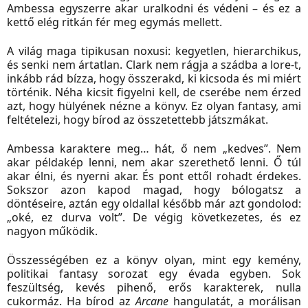
Ambessa egyszerre akar uralkodni és védeni – és ez a
kettő elég ritkán fér meg egymás mellett.
A világ maga tipikusan noxusi: kegyetlen, hierarchikus,
és senki nem ártatlan. Clark nem rágja a szádba a lore-t,
inkább rád bízza, hogy összerakd, ki kicsoda és mi miért
történik. Néha kicsit figyelni kell, de cserébe nem érzed
azt, hogy hülyének nézne a könyv. Ez olyan fantasy, ami
feltételezi, hogy bírod az összetettebb játszmákat.
Ambessa karaktere meg… hát, ő nem „kedves”. Nem
akar példakép lenni, nem akar szerethető lenni. Ő túl
akar élni, és nyerni akar. És pont ettől rohadt érdekes.
Sokszor azon kapod magad, hogy bólogatsz a
döntéseire, aztán egy oldallal később már azt gondolod:
„oké, ez durva volt”. De végig következetes, és ez
nagyon működik.
Összességében ez a könyv olyan, mint egy kemény,
politikai fantasy sorozat egy évada egyben. Sok
feszültség, kevés pihenő, erős karakterek, nulla
cukormáz. Ha bírod az
Arcane
hangulatát, a morálisan