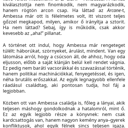
kiválasztottja nem finomkodik, nem magyarázkodik,
hanem rögtön arcon csap. Ha láttad az
Arcane
-t,
Ambessa már ott is félelmetes volt, itt viszont teljes
gőzzel megkapod, milyen, amikor ő irányítja a sztorit.
Ha nem láttad? Sebaj, így is működik, csak akkor
kevesebb az „aha!” pillanat.
A történet ott indul, hogy Ambessa már rengeteget
túlélt: háborúkat, szörnyeket, árulást, mindent. Van egy
látomása arról, hogy a csúcson áll, de ahhoz, hogy oda
eljusson, előbb a saját klánján belül kell rendet vágnia.
Ez pedig nem baráti vacsorákkal és szavazással történik,
hanem politikai machinációkkal, fenyegetéssel, és igen,
néha brutális erőszakkal. Az egyik legnagyobb ellenfele
ráadásul családtag, aki pontosan tudja, hol fáj a
legjobban.
Közben ott van Ambessa családja is, főleg a lányai, akik
teljesen máshogy gondolkodnak a hatalomról, mint ő.
Ez az egyik legjobb része a könyvnek: nem csak
kardcsattogás van, hanem nagyon kemény anya–gyerek
konfliktusok, ahol egyik félnek sincs teljesen igaza.