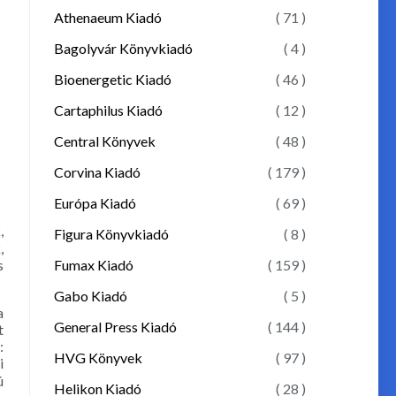
Athenaeum Kiadó
( 71 )
Bagolyvár Könyvkiadó
( 4 )
Bioenergetic Kiadó
( 46 )
Cartaphilus Kiadó
( 12 )
Central Könyvek
( 48 )
Corvina Kiadó
( 179 )
Európa Kiadó
( 69 )
,
Figura Könyvkiadó
( 8 )
,
Fumax Kiadó
( 159 )
s
Gabo Kiadó
( 5 )
a
General Press Kiadó
( 144 )
t
:
HVG Könyvek
( 97 )
i
ú
Helikon Kiadó
( 28 )