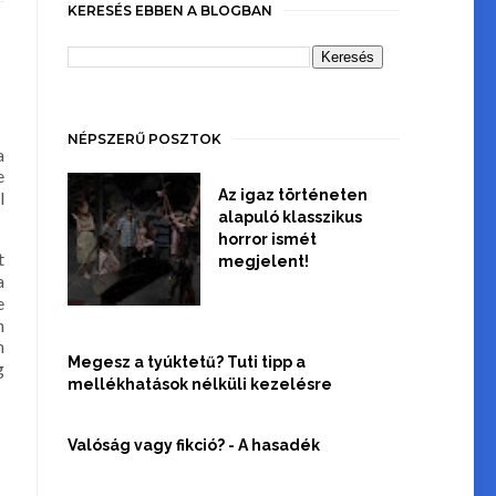
KERESÉS EBBEN A BLOGBAN
NÉPSZERŰ POSZTOK
a
e
Az igaz történeten
l
alapuló klasszikus
horror ismét
t
megjelent!
a
e
n
m
Megesz a tyúktetű? Tuti tipp a
g
mellékhatások nélküli kezelésre
Valóság vagy fikció? - A hasadék