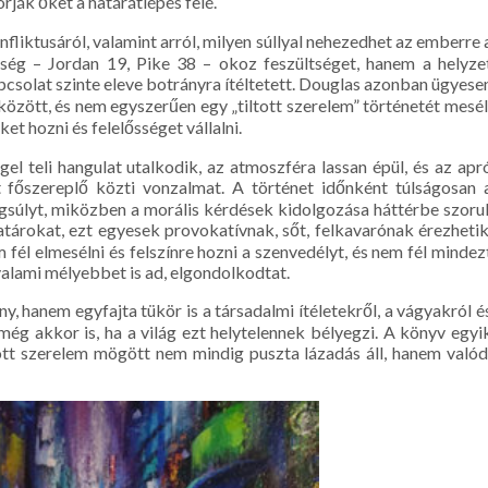
rják őket a határátlépés felé.
fliktusáról, valamint arról, milyen súllyal nehezedhet az emberre 
ség – Jordan 19, Pike 38 – okoz feszültséget, hanem a helyze
kapcsolat szinte eleve botrányra ítéltetett. Douglas azonban ügyese
özött, és nem egyszerűen egy „tiltott szerelem” történetét mesél
eket hozni és felelősséget vállalni.
gel teli hangulat utalkodik, az atmoszféra lassan épül, és az apr
t főszereplő közti vonzalmat. A történet időnként túlságosan 
ngsúlyt, miközben a morális kérdések kidolgozása háttérbe szorul
tárokat, ezt egyesek provokatívnak, sőt, felkavarónak érezhetik
fél elmesélni és felszínre hozni a szenvedélyt, és nem fél mindez
valami mélyebbet is ad, elgondolkodtat.
, hanem egyfajta tükör is a társadalmi ítéletekről, a vágyakról é
 még akkor is, ha a világ ezt helytelennek bélyegzi. A könyv egyi
ott szerelem mögött nem mindig puszta lázadás áll, hanem valód