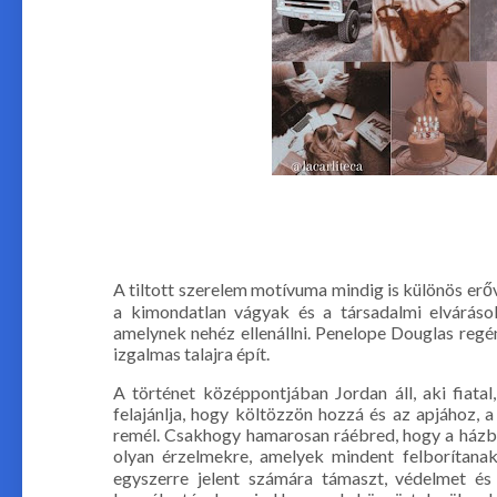
A tiltott szerelem motívuma mindig is különös erő
a kimondatlan vágyak és a társadalmi elváráso
amelynek nehéz ellenállni. Penelope Douglas regén
izgalmas talajra épít.
A történet középpontjában Jordan áll, aki fiatal
felajánlja, hogy költözzön hozzá és az apjához, 
remél. Csakhogy hamarosan ráébred, hogy a házba
olyan érzelmekre, amelyek mindent felborítanak. 
egyszerre jelent számára támaszt, védelmet és t