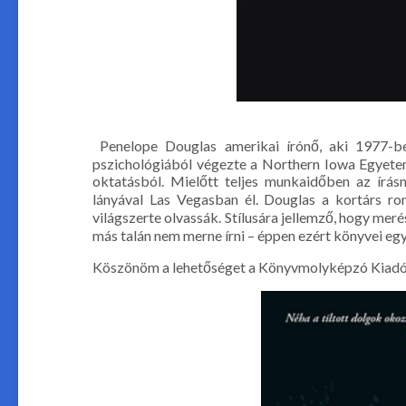
Penelope Douglas amerikai írónő, aki 1977-be
pszichológiából végezte a Northern Iowa Egyete
oktatásból. Mielőtt teljes munkaidőben az írás
lányával Las Vegasban él. Douglas a kortárs ro
világszerte olvassák. Stílusára jellemző, hogy meré
más talán nem merne írni – éppen ezért könyvei egy
Köszönöm a lehetőséget a Könyvmolyképzó Kiadóna