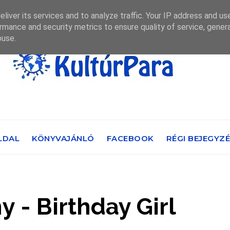
liver its services and to analyze traffic. Your IP address and us
rmance and security metrics to ensure quality of service, gene
buse.
LDAL
KÖNYVAJÁNLÓ
FACEBOOK
RÉGI BEJEGYZ
y - Birthday Girl