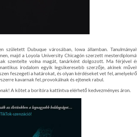
n született Dubuque városában, Iowa államban. Tanulmányai
men, majd a Loyola University Chicagón szerzett mesterdiplomá
nak szentelte volna magát, tanárként dolgozott. Ma férjével é
mantikus irodalom egyik legsikeresebb szerzője, akinek művei
szen feszegeti a határokat, és olyan kérdéseket vet fel, amelyekrő
szerre kavarnak fel, provokálnak és ejtenek rabul.
k! A kötet a borítóra kattintva elérhető kedvezményes áron.