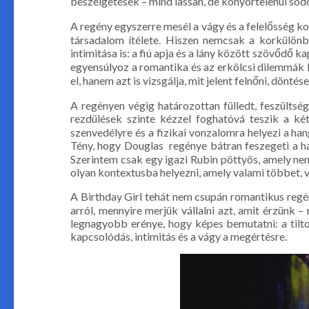
beszélgetések – mind lassan, de könyörtelenül sodo
A regény egyszerre mesél a vágy és a felelősség kon
társadalom ítélete. Hiszen nemcsak a korkülönb
intimitása is: a fiú apja és a lány között szövődő 
egyensúlyoz a romantika és az erkölcsi dilemmák k
el, hanem azt is vizsgálja, mit jelent felnőni, döntés
A regényen végig határozottan fülledt, feszültség
rezdülések szinte kézzel foghatóvá teszik a ké
szenvedélyre és a fizikai vonzalomra helyezi a ha
Tény, hogy Douglas regénye bátran feszegeti a ha
Szerintem csak egy igazi Rubin pöttyös, amely nem 
olyan kontextusba helyezni, amely valami többet, 
A Birthday Girl tehát nem csupán romantikus regény
arról, mennyire merjük vállalni azt, amit érzünk –
legnagyobb erénye, hogy képes bemutatni: a tilt
kapcsolódás, intimitás és a vágy a megértésre.