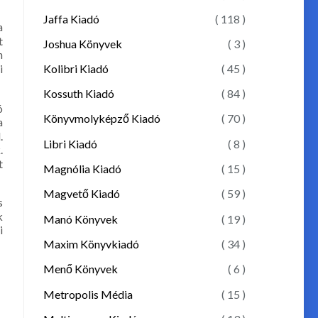
Jaffa Kiadó
( 118 )
a
t
Joshua Könyvek
( 3 )
n
Kolibri Kiadó
( 45 )
i
Kossuth Kiadó
( 84 )
ó
Könyvmolyképző Kiadó
( 70 )
a
.
Libri Kiadó
( 8 )
.
t
Magnólia Kiadó
( 15 )
Magvető Kiadó
( 59 )
s
k
Manó Könyvek
( 19 )
i
Maxim Könyvkiadó
( 34 )
Menő Könyvek
( 6 )
Metropolis Média
( 15 )