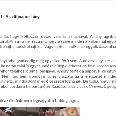
 - A szülinapos lány
ánlja, hogy költözzön össze vele és az apjával. A lány ugrik 
z körül. Ám arra nem számít, hogy a szíve minden alkalommal egyr
ehajt a kocsifelhajtóra. Vagy elpirul, amikor a reggelizőasztalná
lányt, ahogyan eddig még egyetlen férfi sem. A nővére egyszer az
a netán talál is egyet, valószínűleg elérhetetlen lesz. Jordan arr
mikor találkozik álmai pasijával. Ahogy telnek a napok, Pike egyr
. Nem tud nem gondolni rá, és visszatartja a lélegzetét minde
Úgy érzi, mintha Jordan és ő összetartoznának. De tudja, hogy ne
ikor Jordan a fia barátnője? Ráadásul a lány csak 19 éves, ő pedi
ák az életünkben a legnagyobb boldogságot...