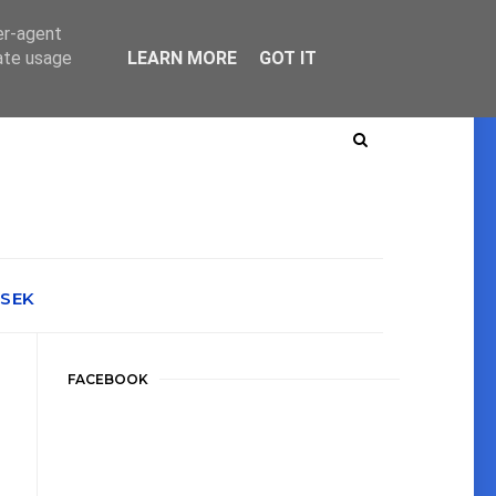
er-agent
rate usage
LEARN MORE
GOT IT
ÉSEK
FACEBOOK