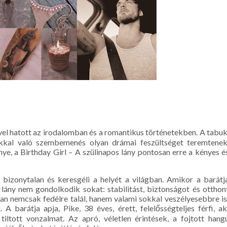
vel hatott az irodalomban és a romantikus történetekben. A tabuk
kkal való szembemenés olyan drámai feszültséget teremtenek
ye, a Birthday Girl – A szülinapos lány pontosan erre a kényes é
, bizonytalan és keresgéli a helyét a világban. Amikor a barátj
a lány nem gondolkodik sokat: stabilitást, biztonságot és otthon
n nemcsak fedélre talál, hanem valami sokkal veszélyesebbre is
A barátja apja, Pike, 38 éves, érett, felelősségteljes férfi, ak
iltott vonzalmat. Az apró, véletlen érintések, a fojtott hang