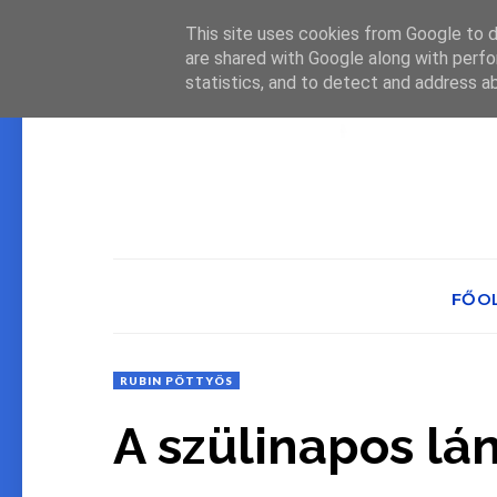
This site uses cookies from Google to de
are shared with Google along with perfo
statistics, and to detect and address a
FŐO
RUBIN PÖTTYÖS
A szülinapos lán