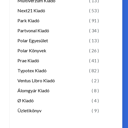
Multiverzum Kiadó
( 13 )
Next21 Kiadó
( 53 )
Park Kiadó
( 91 )
Partvonal Kiadó
( 34 )
Polar Egyesület
( 13 )
Polar Könyvek
( 26 )
Prae Kiadó
( 41 )
Typotex Kiadó
( 82 )
Ventus Libro Kiadó
( 2 )
Álomgyár Kiadó
( 8 )
Ø Kiadó
( 4 )
Üzletikönyv
( 9 )