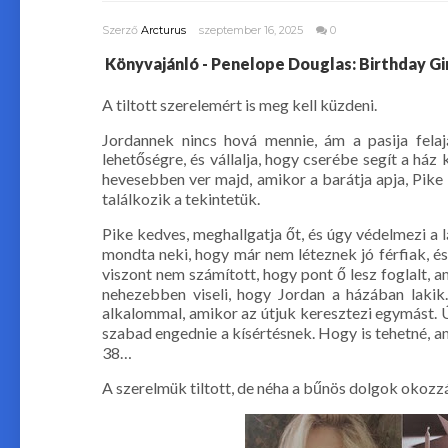
Szerző
Arcturus
szeptember 16, 2025
0
Könyvajánló - Penelope Douglas: Birthday Girl
A tiltott szerelemért is meg kell küzdeni.
Jordannek nincs hová mennie, ám a pasija felaj
lehetőségre, és vállalja, hogy cserébe segít a há
hevesebben ver majd, amikor a barátja apja, Pike b
találkozik a tekintetük.
Pike kedves, meghallgatja őt, és úgy védelmezi a 
mondta neki, hogy már nem léteznek jó férfiak, és h
viszont nem számított, hogy pont ő lesz foglalt, a
nehezebben viseli, hogy Jordan a házában lakik
alkalommal, amikor az útjuk keresztezi egymást. 
szabad engednie a kísértésnek. Hogy is tehetné, am
38…
A szerelmük tiltott, de néha a bűnös dolgok okozz