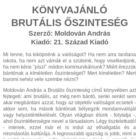
KÖNYVAJÁNLÓ
BRUTÁLIS ŐSZINTESÉG
Szerző: Moldován András
Kiadó: 21. Század Kiadó
Mi lenne, ha kiköpnénk a valóságot? Ha nem arra tanítana
iskola, ha nem azt várnák el a szüleink, hogy viselkedjünk,
ha nem kéne "píszí" módon kommunikálnunk? Miért érezzük
bántónak a kíméletlen őszinteséget? Mert kíméletlen? Mert
baromi nehéz vele szembe nézni?
Moldován András a Brutális őszinteség című könyvében azt
fejtegeti: ami brutális, az még nem bántó, senki senkit sem
akar megbántani azzal, hogy az objektív valóságot ecseteli -
akkor sem, ha mások bántónak bélyegzik mondanivalóját
vagy helyzetértékelését. Olyan világban élünk - folytatja -,
ahol őszintétlenségre nevel a társadalom. Légy tisztelettudó!
- intenek, ezzel már el is indul az elhallgatás és a
mismásolás kultúrája. A legrosszabb igazság is jobb, mint a