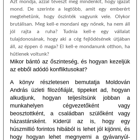
Azt mondja, azzal téveszt meg mindenkit, hogy igazat
mond. De szerinte a legtöbb, amit egy emberért
megtehetünk, hogy őszinték vagyunk vele. Olykor
brutálisan. Meg kell-e mondani egy nőnek, ha nem áll
jól rajta a ruha? Tudnia kell-e egy vállalat
tulajdonosának, hogy aki a cég fejlődésének útjában
áll, az éppen ő maga? El kell-e mondanunk otthon, ha
hűtlenek voltunk?
Mikor bántó az őszinteség, és hogyan kezeljük
az ebből adódó konfliktusokat?
A könyv részletesen bemutatja Moldován
András üzleti filozófiáját, tippeket ad, hogyan
alkudjunk, hogyan teljesítsünk jobban a
munkahelyen cégvezetőként vagy
beosztottként, a családban szülőként vagy
házastársként. Kiderül az is, hogy egy
húszmillió forintos hibából is lehet jól kijönni, és
hogy hogyan lehet megnyerni a gyávanyúl-