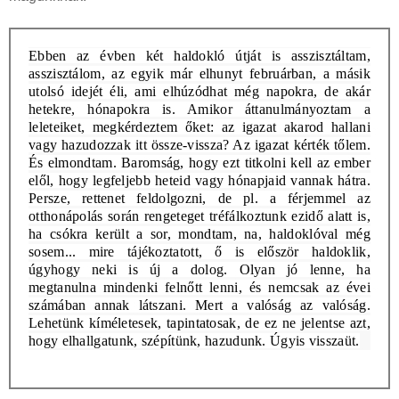
Ebben az évben két haldokló útját is asszisztáltam,
asszisztálom, az egyik már elhunyt februárban, a másik
utolsó idejét éli, ami elhúzódhat még napokra, de akár
hetekre, hónapokra is. Amikor áttanulmányoztam a
leleteiket, megkérdeztem őket: az igazat akarod hallani
vagy hazudozzak itt össze-vissza? Az igazat kérték tőlem.
És elmondtam. Baromság, hogy ezt titkolni kell az ember
elől, hogy legfeljebb heteid vagy hónapjaid vannak hátra.
Persze, rettenet feldolgozni, de pl. a férjemmel az
otthonápolás során rengeteget tréfálkoztunk ezidő alatt is,
ha csókra került a sor, mondtam, na, haldoklóval még
sosem... mire tájékoztatott, ő is először haldoklik,
úgyhogy neki is új a dolog. Olyan jó lenne, ha
megtanulna mindenki felnőtt lenni, és nemcsak az évei
számában annak látszani. Mert a valóság az valóság.
Lehetünk kíméletesek, tapintatosak, de ez ne jelentse azt,
hogy elhallgatunk, szépítünk, hazudunk. Úgyis visszaüt.