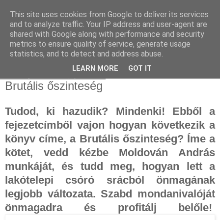
This site uses cookies from Google to deliver its services
and to analyze traffic. Your IP address and user-agent are
shared with Google along with performance and security
metrics to ensure quality of service, generate usage
statistics, and to detect and address abuse.
▼
LEARN MORE
GOT IT
2025. június 13., péntek
Brutális őszinteség
Tudod, ki hazudik? Mindenki! Ebből a
fejezetcímből vajon hogyan következik a
könyv címe, a Brutális őszinteség? Íme a
kötet, vedd kézbe Moldován András
munkáját, és tudd meg, hogyan lett a
lakótelepi csóró srácból önmagának
legjobb változata. Szabd mondanivalóját
önmagadra és profitálj belőle!