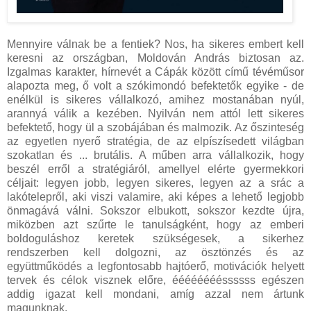
Mennyire válnak be a fentiek? Nos, ha sikeres embert kell
keresni az országban, Moldován András biztosan az.
Izgalmas karakter, hírnevét a Cápák között című tévéműsor
alapozta meg, ő volt a szókimondó befektetők egyike - de
enélkül is sikeres vállalkozó, amihez mostanában nyúl,
arannyá válik a kezében. Nyilván nem attól lett sikeres
befektető, hogy ül a szobájában és malmozik. Az őszinteség
az egyetlen nyerő stratégia, de az elpíszísedett világban
szokatlan és ... brutális. A műben arra vállalkozik, hogy
beszél erről a stratégiáról, amellyel elérte gyermekkori
céljait: legyen jobb, legyen sikeres, legyen az a srác a
lakótelepről, aki viszi valamire, aki képes a lehető legjobb
önmagává válni. Sokszor elbukott, sokszor kezdte újra,
miközben azt szűrte le tanulságként, hogy az emberi
boldoguláshoz keretek szükségesek, a sikerhez
rendszerben kell dolgozni, az ösztönzés és az
együttműködés a legfontosabb hajtóerő, motivációk helyett
tervek és célok visznek előre, ééééééééssssss egészen
addig igazat kell mondani, amíg azzal nem ártunk
magunknak.