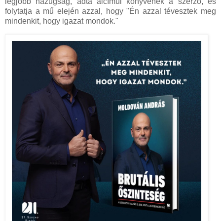
legjobb hazugság, adta alcímül könyvének a szerző, és
folytatja a mű elején azzal, hogy "Én azzal tévesztek meg
mindenkit, hogy igazat mondok."