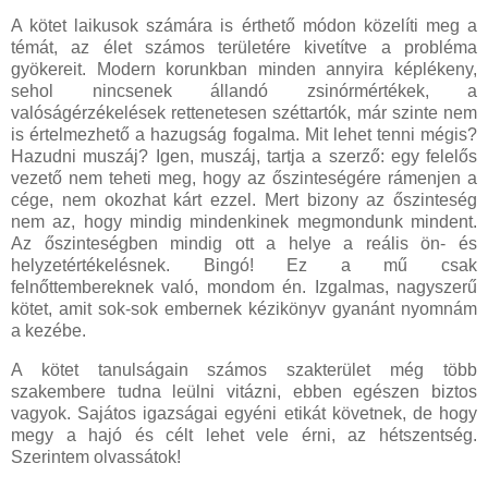
A kötet laikusok számára is érthető módon közelíti meg a
témát, az élet számos területére kivetítve a probléma
gyökereit. Modern korunkban minden annyira képlékeny,
sehol nincsenek állandó zsinórmértékek, a
valóságérzékelések rettenetesen széttartók, már szinte nem
is értelmezhető a hazugság fogalma. Mit lehet tenni mégis?
Hazudni muszáj? Igen, muszáj, tartja a szerző: egy felelős
vezető nem teheti meg, hogy az őszinteségére rámenjen a
cége, nem okozhat kárt ezzel. Mert bizony az őszinteség
nem az, hogy mindig mindenkinek megmondunk mindent.
Az őszinteségben mindig ott a helye a reális ön- és
helyzetértékelésnek. Bingó! Ez a mű csak
felnőttembereknek való, mondom én. Izgalmas, nagyszerű
kötet, amit sok-sok embernek kézikönyv gyanánt nyomnám
a kezébe.
A kötet tanulságain számos szakterület még több
szakembere tudna leülni vitázni, ebben egészen biztos
vagyok. Sajátos igazságai egyéni etikát követnek, de hogy
megy a hajó és célt lehet vele érni, az hétszentség.
Szerintem olvassátok!