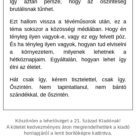
Így aztán persze, hogy az őszinteség
brutálisnak tűnhet.
Ezt hallom vissza a tévéműsorok után, ez a
téma sokszor a közösségi médiában. Hogy én
tényleg ilyen vagyok-e, vagy ez egy felvett póz.
És ha tényleg ilyen vagyok, hogyan tud elviselni
a környezetem, milyenek lehetnek a
hétköznapjaim. Egyáltalán, hogyan lehet így
élni az életet.
Hát csak így, kérem tisztelettel, csak így.
Őszintén. Nem tapintatlanul, nem bántó
szándékkal, de őszintén.
Köszönöm a lehetőséget a 21. Század Kiadónak
!
A kötetet kedvezményes áron megrendelhetitek a kiadó
honlapjáról a lenti borítóképre kattintva.