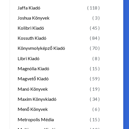
Jaffa Kiadó
( 118 )
Joshua Könyvek
( 3 )
Kolibri Kiadó
( 45 )
Kossuth Kiadó
( 84 )
Könyvmolyképző Kiadó
( 70 )
Libri Kiadó
( 8 )
Magnólia Kiadó
( 15 )
Magvető Kiadó
( 59 )
Manó Könyvek
( 19 )
Maxim Könyvkiadó
( 34 )
Menő Könyvek
( 6 )
Metropolis Média
( 15 )