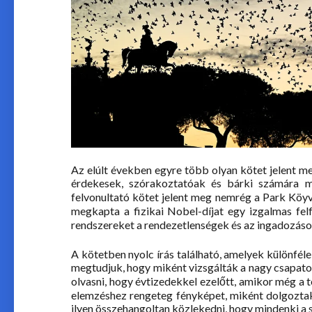
Az elúlt években egyre több olyan kötet jelent 
érdekesek, szórakoztatóak és bárki számára me
felvonultató kötet jelent meg nemrég a Park Köyv
megkapta a fizikai Nobel-díjat egy izgalmas fe
rendszereket a rendezetlenségek és az ingadozáso
A kötetben nyolc írás található, amelyek különfé
megtudjuk, hogy miként vizsgálták a nagy csapat
olvasni, hogy évtizedekkel ezelőtt, amikor még a 
elemzéshez rengeteg fényképet, miként dolgoztak
ilyen összehangoltan közlekedni, hogy mindenki a