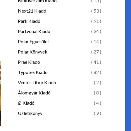
Multiverzum Kiadó
( 13 )
Next21 Kiadó
( 53 )
Park Kiadó
( 91 )
Partvonal Kiadó
( 34 )
Polar Egyesület
( 14 )
Polar Könyvek
( 27 )
Prae Kiadó
( 41 )
Typotex Kiadó
( 82 )
Ventus Libro Kiadó
( 2 )
Álomgyár Kiadó
( 8 )
Ø Kiadó
( 4 )
Üzletikönyv
( 9 )