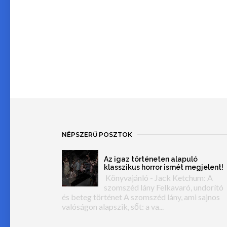
NÉPSZERŰ POSZTOK
Az igaz történeten alapuló
klasszikus horror ismét megjelent!
Könyvajánló - Jack Ketchum: A
szomszéd lány Felkavaró, undorító
és beteg történet A szomszéd lány, ami sajnos
valóságon alapszik, sőt: a va...