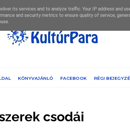
liver its services and to analyze traffic. Your IP address and us
rmance and security metrics to ensure quality of service, gene
buse.
LDAL
KÖNYVAJÁNLÓ
FACEBOOK
RÉGI BEJEGYZ
szerek csodái