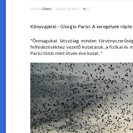
Szerző
GReni
június 29, 2024
0
Könyvajánló - Giorgio Parisi: A ​seregélyek röpte
"
Önmagukat látszólag minden törvényszerűség 
felfedezésekhez vezető kutatások, a fizikai és ma
Parisi több mint ötven éve kutat.
"