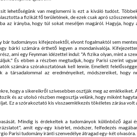
sit lehetőségünk van megismerni is ezt a kiváló tudóst. Többe
lasztotta a fizikát fő területének, de ezek csak apró szösszenetek
ba az irányba, hogy túl sokat meséljen magáról. Hagyja, hogy 
y bár tudományos kifejezésektől, elvont fogalmaktól sem mentes
ogy bárki számára érthető legyen a mondanivalója. Kifejezette
z, ami egy Feynman idézettel indul: "A fizika olyan, mint a szex
áljuk." És ebben a részben megtudjuk, hogy Parisi szerint ugya
tók számára szórakoztatónak kell lennie. Emellett felelősségge
ék a társadalommal az eredményeiket, módszereiket, hogy n
ekre, hogy a sikereikről szívesebben osztják meg az emlékeiket. 
ozik és az utolsó részben megosztja velünk, hogy miként hagyta
jat. Ez a szórakoztató kis visszaemlékezés tökéletes zárása volt 
asását. Mindig is érdekeltek a tudományok különböző ágai é
ázslatot", amit egy-egy kísérlet, módszer, felfedezés magába
gio Parisi tudomány iránti szenvedélye átragad egy-két olvasóra.