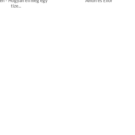
en - Hogyan éli meg egy
Ámon és Elior
tize...