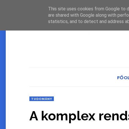
This site uses cookies from Google to de
are shared with Google along with perfo
statistics, and to detect and address a
FŐO
TUDOMÁNY
A komplex rend