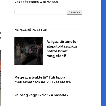
KERESÉS EBBEN A BLOGBAN
NÉPSZERŰ POSZTOK
ő
o
Az igaz történeten
alapuló klasszikus
horror ismét
megjelent!
Megesz a tyúktetű? Tuti tipp a
mellékhatások nélküli kezelésre
Valóság vagy fikció? - A hasadék