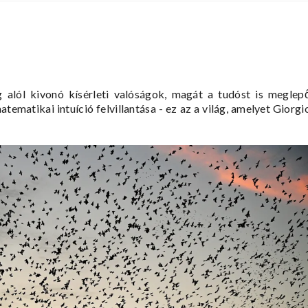
alól kivonó kísérleti valóságok, magát a tudóst is meglep
tematikai intuíció felvillantása - ez az a világ, amelyet Giorgi