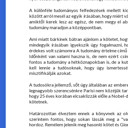
A különféle tudományos felfedezések mellett kic
között arról mesél az egyik írásában, hogy miért vá
amiktől kerek lesz az egész, de nem megy el ab
tudomány maradjon a középpontban.
Ami miatt bárkinek bátran ajánlom a kötetet, hog
mindegyik írásában igyekszik úgy fogalmazni, h
érdekes volt számomra A tudomány értelme című rés
Időnként van valami haszna is, de nem ezért csin
fontos a tudomány a hétköznapokban is, de a kuta
kell lennie a tudósoknak, hogy úgy ismertess
misztifikálják azokat.
A tudosókra jellemző, sőt úgy általában az ember
legnagyobb szerencsénkre Parisi nem közéjük tart
hogy 25 éves korában elcsaklizzák előle a Nobel-dí
kötetnek.
Határozottan élveztem ennek a könyvnek az olv
szerintem fontos, hogy sokan lássák meg a "var
hordoz. Remélem jelenik meg hasonló kötet és Gior