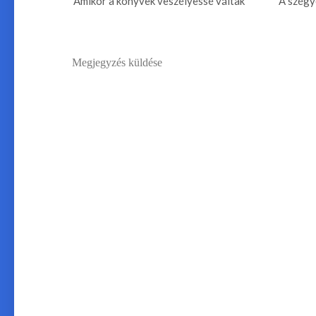
Amikor a könyvek veszélyessé váltak
A szégy
Megjegyzés küldése