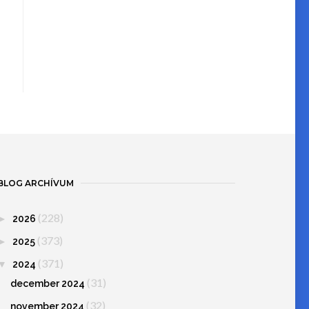
BLOG ARCHÍVUM
(228)
►
2026
(373)
►
2025
(371)
▼
2024
(31)
december 2024
(32)
november 2024