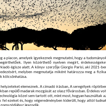
meg a piacon, amelyek igyekeznek megmutatni, hogy a tudományo
gérthetőek. Ilyen közérthető nyelven megírt, érdekességeke
kiadó égisze alatt. A könyv szerzője Giorgio Parisi, aki 2021-be
lfedezésért, melyben megmutatja miként határozza meg a fizika
k kölcsönhatása.
le helyzeteket elemeznek. A címadó írásban, A seregélyek röptébe
okban repülő madarak mozgását az olasz fővárosban. Érdekes vol
technológia közel sem tartott ott, mint most, hogyan használtak a
 fel ezeket és, hogy végeredményben kiderült, hogy attól tudna
 szomszédjához igazodik.