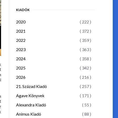
KIADÓK
2020
( 222 )
2021
( 372 )
2022
( 359 )
2023
( 363 )
2024
( 358 )
k
2025
( 342 )
t
n
2026
( 216 )
i
21. Század Kiadó
( 257 )
Agave Könyvek
( 171 )
n
t
Alexandra Kiadó
( 55 )
z
k
Animus Kiadó
( 88 )