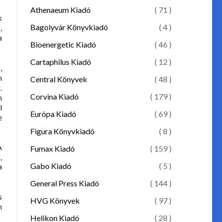
Athenaeum Kiadó
( 71 )
k
Bagolyvár Könyvkiadó
( 4 )
,
a
Bioenergetic Kiadó
( 46 )
Cartaphilus Kiadó
( 12 )
,
n
Central Könyvek
( 48 )
.
Corvina Kiadó
( 179 )
n
l
Európa Kiadó
( 69 )
e
Figura Könyvkiadó
( 8 )
A
Fumax Kiadó
( 159 )
,
Gabo Kiadó
( 5 )
a
General Press Kiadó
( 144 )
s
HVG Könyvek
( 97 )
n
Helikon Kiadó
( 28 )