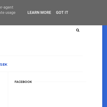
er-agent
rate usage
LEARN MORE
GOT IT
ÉSEK
FACEBOOK