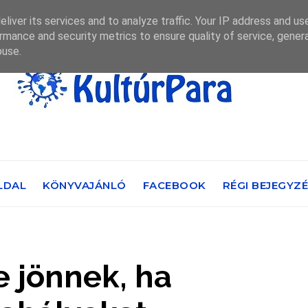
liver its services and to analyze traffic. Your IP address and us
rmance and security metrics to ensure quality of service, gene
buse.
LDAL
KÖNYVAJÁNLÓ
FACEBOOK
RÉGI BEJEGYZ
 jönnek, ha