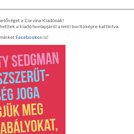
etőséget a Corvina Kiadónak!
itek a kiadó honlapjáról a lenti borítóképre kattintva.
 minket
Facebookon
is!