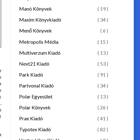
Manó Könyvek
( 19 )
Maxim Könyvkiadó
( 34 )
Menő Könyvek
( 6 )
Metropolis Média
( 15 )
Multiverzum Kiadó
( 13 )
Next21 Kiadó
( 53 )
y
Park Kiadó
( 91 )
y
p
Partvonal Kiadó
( 34 )
y
k
Polar Egyesület
( 13 )
.
Polar Könyvek
( 26 )
e
z
Prae Kiadó
( 41 )
Typotex Kiadó
( 82 )
n