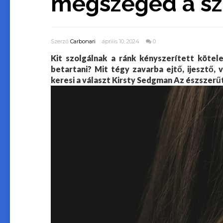
megszeged a sz
Szerző
Carbonari
április 10, 2024
0
Kit szolgálnak a ránk kényszerített kötel
betartani? Mit tégy zavarba ejtő, ijesztő,
keresi a választ Kirsty Sedgman Az észszerű