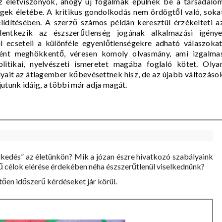
z életviszonyok, ahogy új fogalmak épülnek be a társadalo
egek életébe. A kritikus gondolkodás nem ördögtől való, soka
ídítésében. A szerző számos példán keresztül érzékelteti a
lentkezik az észszerűtlenség jogának alkalmazási igénye
 ecseteli a különféle egyenlőtlenségekre adható válaszokat
nként meghökkentő, véresen komoly olvasmány, ami izgalma
olitikai, nyelvészeti ismeretet magába foglaló kötet. Olya
lyait az átlagember kőbevésettnek hisz, de az újabb változáso
jutunk idáig, a többi már adja magát.
elkedés” az életünkön? Mik a józan észre hivatkozó szabályaink
rű célok elérése érdekében néha észszerűtlenül viselkednünk?
tően időszerű kérdéseket jár körül.