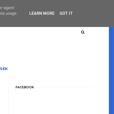
er-agent
rate usage
LEARN MORE
GOT IT
ÉSEK
FACEBOOK