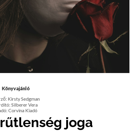
Könyvajánló
rző: Kirsty Sedgman
dító: Silberer Vera
adó: Corvina Kiadó
rűtlenség joga