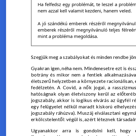
Ha felfedsz egy problémát, te leszel a probl
nem azzal kell valamit kezdeni, hanem veled.
A jó szándékú emberek részéről megnyilvánul
emberek részéről megnyilvánuló teljes félreér
mint a probléma megoldása.
Szegjük meg a szabályokat és minden rendbe jö
Gyakran igen, néha nem. Mindenesetre ezt is ésszel
botrány és mikor nem a fentiek alkalmazásával
életszerű helyzetben a környezete racionálisan,
fedélzetén. A Covid, a nők jogai, a rasszizm
hatóságnak olyan életviszony kerül az előter
jogszabály, akkor is logikus elvárás az ügyfél r
egy felügyelet nélkül maradt kiskorú elhelyezé
jogszabály ráhúzva). Muszáj elválasztani egymást
erkölcstelentől: végül is, azért léteznek társada
Ugyanakkor arra is gondolni kell, hogy 