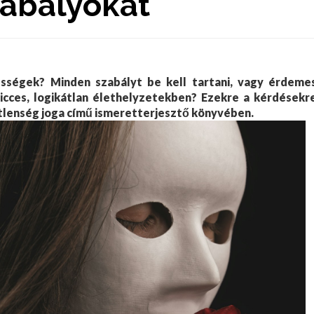
abályokat
ességek? Minden szabályt be kell tartani, vagy érdeme
 vicces, logikátlan élethelyzetekben? Ezekre a kérdésekr
tlenség joga című ismeretterjesztő könyvében.