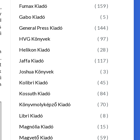
Fumax Kiadó
( 159 )
,
y
Gabo Kiadó
( 5 )
l
s
General Press Kiadó
( 144 )
i
HVG Könyvek
( 97 )
Helikon Kiadó
( 28 )
n
.
Jaffa Kiadó
( 117 )
t
k
Joshua Könyvek
( 3 )
i
Kolibri Kiadó
( 45 )
n
Kossuth Kiadó
( 84 )
Könyvmolyképző Kiadó
( 70 )
Libri Kiadó
( 8 )
Magnólia Kiadó
( 15 )
Magvető Kiadó
( 59 )