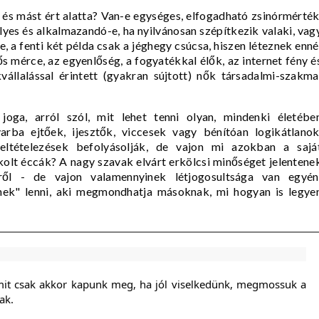
 és mást ért alatta? Van-e egységes, elfogadható zsinórmérték
lyes és alkalmazandó-e, ha nyilvánosan szépítkezik valaki, vag
 a fenti két példa csak a jéghegy csúcsa, hiszen léteznek enné
s mérce, az egyenlőség, a fogyatékkal élők, az internet fény é
állalással érintett (gyakran sújtott) nők társadalmi-szakma
 joga, arról szól, mit lehet tenni olyan, mindenki életébe
rba ejtőek, ijesztők, viccesek vagy bénítóan logikátlanok
 feltételezések befolyásolják, de vajon mi azokban a sajá
ykolt éccák? A nagy szavak elvárt erkölcsi minőséget jelentene
ényről - de vajon valamennyinek létjogosultsága van egyén
nek" lenni, aki megmondhatja másoknak, mi hogyan is legye
mit csak akkor kapunk meg, ha jól viselkedünk, megmossuk a
ak.