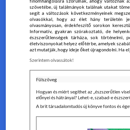
finomhangolásra szorulnak, ahogy változnak a
szövetébe, új találmányok találnak utakat töm
segít a változások következményeinek megszel
olvasókkal, hogy az élet hány területén je
olvasmányosan, érdekfeszítő sorokon keresztül
Informatív, gyakran szórakoztató, de helye
észszerűtlenségek tárháza, sok
történelmi, p
életviszonyokat helyez előtérbe, amelyek szabá
azt mutatják, hogy ideje őket újragondolni. Ha el
Szerintem olvassátok!
Fülszöveg
Hogyan és miért segíthet az „észszerűtlen vis
előnyei és hátrányai? Lehet-e, szabad-e észsze
A brit társadalomtudós új könyve fontos és ége