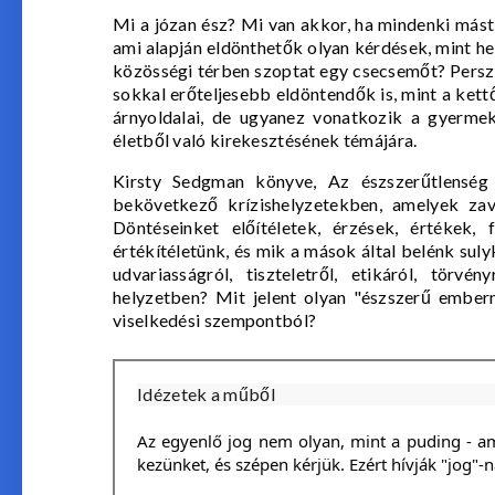
Mi a józan ész? Mi van akkor, ha mindenki mást
ami alapján eldönthetők olyan kérdések, mint he
közösségi térben szoptat egy csecsemőt? Persze,
sokkal erőteljesebb eldöntendők is, mint a kettő
árnyoldalai, de ugyanez vonatkozik a gyermekv
életből való kirekesztésének témájára.
Kirsty Sedgman könyve, Az
észszerűtlenség
bekövetkező krízishelyzetekben, amelyek zava
Döntéseinket előítéletek, érzések, értékek,
értékítéletünk, és mik a mások által belénk sul
udvariasságról, tiszteletről, etikáról, törv
helyzetben? Mit jelent olyan "észszerű ember
viselkedési szempontból?
Idézetek a műből
Az egyenlő jog nem olyan, mint a puding - a
kezünket, és szépen kérjük. Ezért hívják "jog"-n