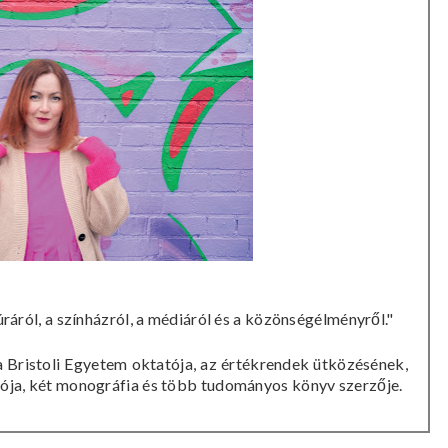
úráról, a színházról, a médiáról és a közönségélményről."
a Bristoli Egyetem oktatója, az értékrendek ütközésének,
tója, két monográfia és több tudományos könyv szerzője.