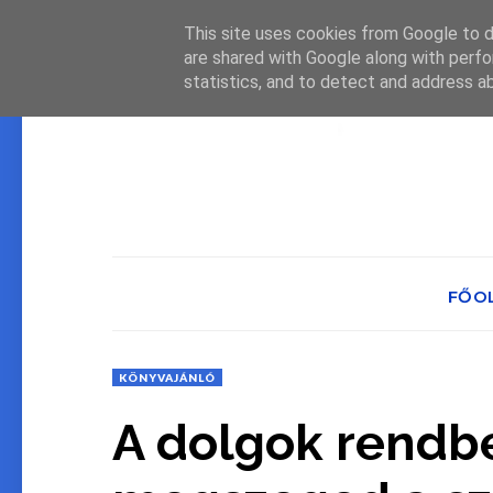
This site uses cookies from Google to de
are shared with Google along with perfo
statistics, and to detect and address a
FŐO
KÖNYVAJÁNLÓ
A dolgok rendbe