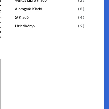
Ventus Libro Kiadó
( 2 )
m
t
Álomgyár Kiadó
( 8 )
z
,
Ø Kiadó
( 4 )
.
Üzletikönyv
( 9 )
s
n
k