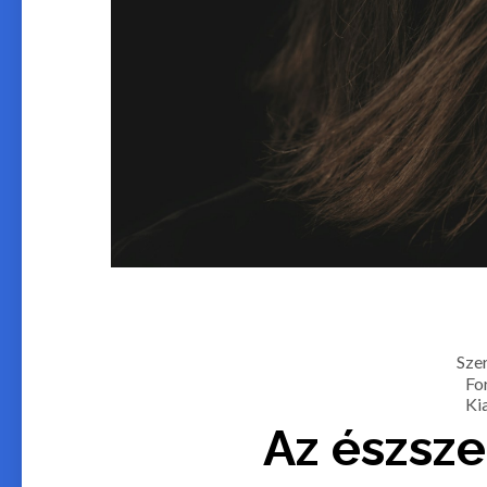
Sze
For
Ki
Az észsze