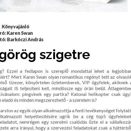
Könyvajánló
Író: Karen Swan
tó: Barkóczi András
görög szigetre
g? Ezzel a fedlapon is szereplő mondattal lehet a legjobba
miért? Mert Karen Swan olyan romantikus regényt tett az olvasó
első tízezer, könyörtelen üzletemberek, VIP ügyfelek, akiknek 
gait IS teljesíteni kell, mindössze egy órán belül. Átlagembe
ívánalom: pingvinek egy partira? Katonai helikopter csak úgy
 eladó és minden megszerezhető - a szerelem is?
rston az egyik olyan alkalmazottja a fenti tevékenységet folytat
lkalmazott helyettesítésére ugrik be a cég top5 ügyfeleine
eladatot, nemrégen egy szerelmi csalódás űzte el a vállalkozá
te arra irányul, hogy a szervezési feladatokat csak a háttérbő