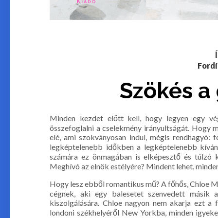
Fordí
Szökés a 
Minden kezdet előtt kell, hogy legyen egy vé
összefoglalni a cselekmény irányultságát. Hogy 
elé, ami szokványosan indul, mégis rendhagyó: f
legképtelenebb időkben a legképtelenebb kívánsá
számára ez önmagában is elképesztő és túlzó k
Meghívó az elnök estélyére? Mindent lehet, minden
Hogy lesz ebből romantikus mű? A főhős, Chloe Ma
cégnek, aki egy balesetet szenvedett másik a
kiszolgálására. Chloe nagyon nem akarja ezt a f
londoni székhelyéről New Yorkba, minden igyekeze