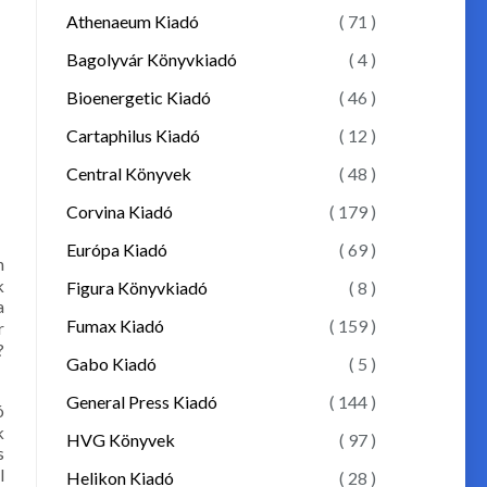
Athenaeum Kiadó
( 71 )
Bagolyvár Könyvkiadó
( 4 )
Bioenergetic Kiadó
( 46 )
Cartaphilus Kiadó
( 12 )
Central Könyvek
( 48 )
Corvina Kiadó
( 179 )
Európa Kiadó
( 69 )
n
k
Figura Könyvkiadó
( 8 )
a
Fumax Kiadó
( 159 )
r
?
Gabo Kiadó
( 5 )
General Press Kiadó
( 144 )
ó
k
HVG Könyvek
( 97 )
s
l
Helikon Kiadó
( 28 )