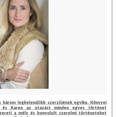
s három legkelendőbb szerzőjének egyike. Könyvei
ek, és Karen az utazást minden egyes történet
Szereti a mély és bonyolult szerelmi történeteket