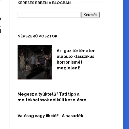
KERESÉS EBBEN A BLOGBAN
a
,
i
NÉPSZERŰ POSZTOK
Az igaz történeten
alapuló klasszikus
horror ismét
megjelent!
Megesz a tyúktetű? Tuti tipp a
mellékhatások nélküli kezelésre
Valóság vagy fikció? - A hasadék