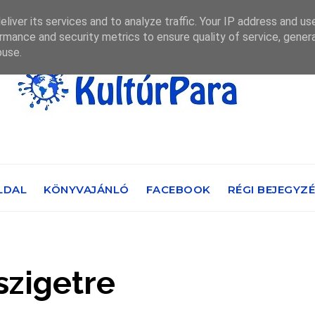
liver its services and to analyze traffic. Your IP address and us
rmance and security metrics to ensure quality of service, gene
buse.
LDAL
KÖNYVAJÁNLÓ
FACEBOOK
RÉGI BEJEGYZ
szigetre