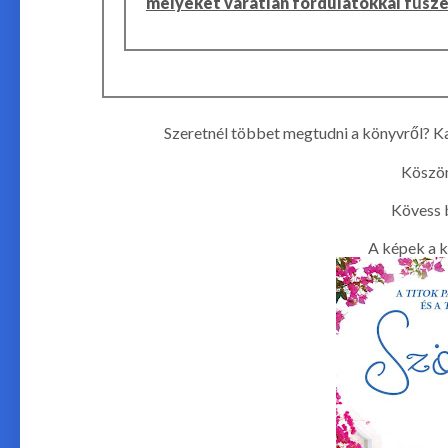
melyeket váratlan fordulatokkal fűsze
Szeretnél többet megtudni a könyvről? Ka
Köszön
Kövess 
A képek a k