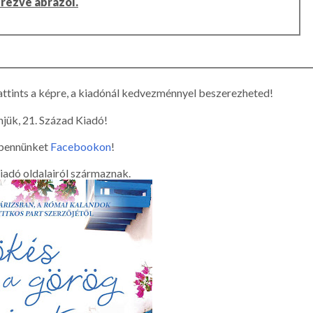
rezve ábrázol.
ttints a képre, a kiadónál kedvezménnyel beszerezheted!
jük, 21. Század Kiadó!
bennünket
Facebookon
!
iadó oldalairól származnak.