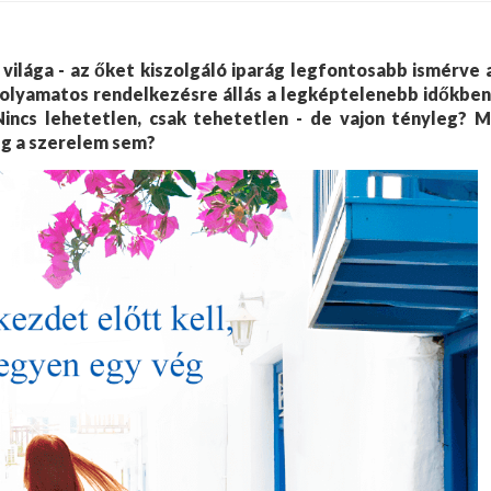
világa - az őket kiszolgáló iparág legfontosabb ismérve 
folyamatos rendelkezésre állás a legképtelenebb időkben
incs lehetetlen, csak tehetetlen - de vajon tényleg? M
még a szerelem sem?