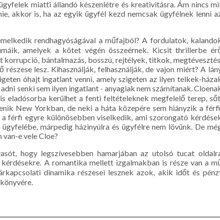
ügyfelek miatti állandó készenlétre és kreativitásra. Ám nincs mi
lnie, akkor is, ha az egyik ügyfél kezd nemcsak ügyfélnek lenni a
emelkedik rendhagyóságával a műfajból? A fordulatok, kalando
máik, amelyek a kötet végén összeérnek. Kicsit thrillerbe ér
tt korrupció, bántalmazás, bosszú, rejtélyek, titkok, megtévesztés
részese lesz. Kihasználják, felhasználják, de vajon miért? A lán
geten óhajt ingatlant venni, amely szigeten az ilyen telkek-háza
 adni senki sem ilyen ingatlant - anyagiak nem számítanak. Cloena
is eladósorba kerülhet a fenti feltételeknek megfelelő terep, sőt
enik New Yorkban, de neki a háta közepére sem hiányzik a férfi
de a férfi egyre különösebben viselkedik, ami szorongató kérdése
r ügyfelébe, márpedig házinyúlra és ügyfélre nem lövünk. De mé
n van-e vele Cloe?
asót, hogy legszívesebben hamarjában az utolsó tucat oldalr
i kérdésekre. A romantika mellett izgalmakban is része van a m
rkapcsolati dinamika részesei lesznek azok, akik időt és pénz
 könyvére.