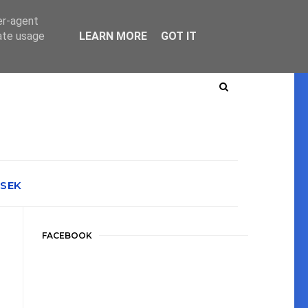
er-agent
rate usage
LEARN MORE
GOT IT
ÉSEK
FACEBOOK