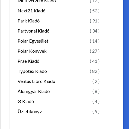
Multiverzum Kiadó
( 13 )
Next21 Kiadó
( 53 )
Park Kiadó
( 91 )
Partvonal Kiadó
( 34 )
Polar Egyesület
( 14 )
Polar Könyvek
( 27 )
Prae Kiadó
( 41 )
Typotex Kiadó
( 82 )
Ventus Libro Kiadó
( 2 )
Álomgyár Kiadó
( 8 )
Ø Kiadó
( 4 )
Üzletikönyv
( 9 )