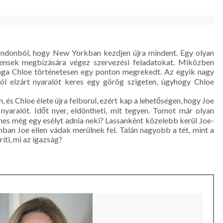
Londonból, hogy New Yorkban kezdjen újra mindent. Egy olyan
liensek megbízására végez szervezési feladatokat. Miközben
aga Chloe történetesen egy ponton megrekedt. Az egyik nagy
tól elzárt nyaralót keres egy görög szigeten, úgyhogy Chloe
és Chloe élete újra felborul, ezért kap a lehetőségen, hogy Joe
nyaralót. Időt nyer, eldöntheti, mit tegyen. Tomot már olyan
emes még egy esélyt adnia neki? Lassanként közelebb kerül Joe-
ban Joe ellen vádak merülnek fel. Talán nagyobb a tét, mint a
ti, mi az igazság?