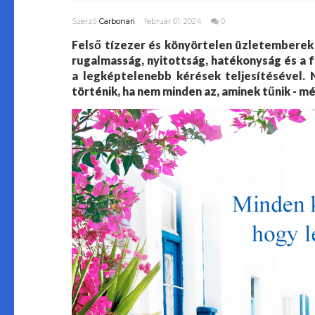
Szerző
Carbonari
február 01, 2024
0
Felső tízezer és könyörtelen üzletemberek 
rugalmasság, nyitottság, hatékonyság és a 
a legképtelenebb kérések teljesítésével. N
történik, ha nem minden az, aminek tűnik - 