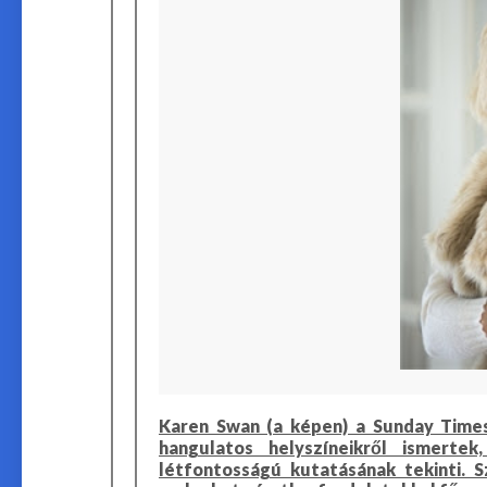
Karen Swan (a képen) a Sunday Time
hangulatos helyszíneikről ismert
létfontosságú kutatásának tekinti. 