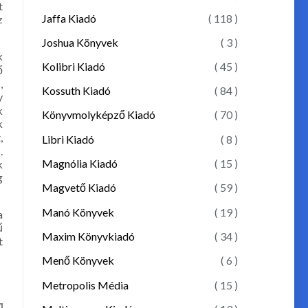
t
Jaffa Kiadó
( 118 )
z
Joshua Könyvek
( 3 )
k
Kolibri Kiadó
( 45 )
ő
,
Kossuth Kiadó
( 84 )
y
k
Könyvmolyképző Kiadó
( 70 )
k
,
Libri Kiadó
( 8 )
.
Magnólia Kiadó
( 15 )
k
g
Magvető Kiadó
( 59 )
Manó Könyvek
( 19 )
a
ű
Maxim Könyvkiadó
( 34 )
t
Menő Könyvek
( 6 )
Metropolis Média
( 15 )