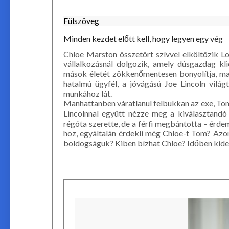
Fülszöveg
Minden kezdet előtt kell, hogy legyen egy vég
Chloe Marston összetört szívvel elköltözik 
vállalkozásnál dolgozik, amely dúsgazdag k
mások életét zökkenőmentesen bonyolítja, m
hatalmú ügyfél, a jóvágású Joe Lincoln világ
munkához lát.
Manhattanben váratlanul felbukkan az exe, Tom, 
Lincolnnal együtt nézze meg a kiválasztandó 
régóta szerette, de a férfi megbántotta – érd
hoz, egyáltalán érdekli még Chloe-t Tom? Azon
boldogságuk? Kiben bízhat Chloe? Időben kiderí