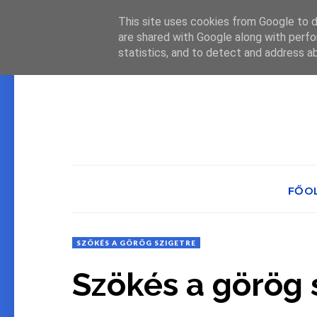
This site uses cookies from Google to de
are shared with Google along with perfo
statistics, and to detect and address a
FŐO
SZÖKÉS A GÖRÖG SZIGETRE
Szökés a görög 