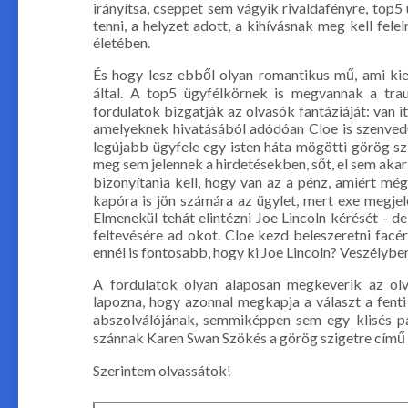
irányítsa, cseppet sem vágyik rivaldafényre, top5 
tenni, a helyzet adott, a kihívásnak meg kell fele
életében.
És hogy lesz ebből olyan romantikus mű, ami ki
által. A top5 ügyfélkörnek is megvannak a trau
fordulatok bizgatják az olvasók fantáziáját: van i
amelyeknek hivatásából adódóan Cloe is szenvedő 
legújabb ügyfele egy isten háta mögötti görög szi
meg sem jelennek a hirdetésekben, sőt, el sem akar
bizonyítania kell, hogy van az a pénz, amiért még
kapóra is jön számára az ügylet, mert exe megjel
Elmenekül tehát elintézni Joe Lincoln kérését - 
feltevésére ad okot. Cloe kezd beleszeretni facé
ennél is fontosabb, hogy ki Joe Lincoln? Veszélybe
A fordulatok olyan alaposan megkeverik az olv
lapozna, hogy azonnal megkapja a választ a fent
abszolválójának, semmiképpen sem egy klisés pá
szánnak Karen Swan Szökés a görög szigetre című
Szerintem olvassátok!