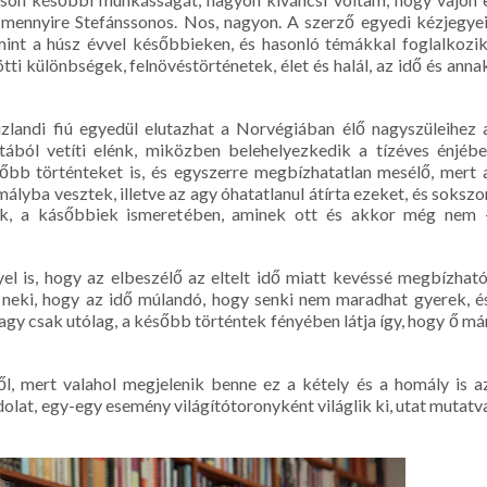
 mennyire Stefánssonos. Nos, nagyon. A szerző egyedi kézjegyei
 mint a húsz évvel későbbieken, és hasonló témákkal foglalkozik
ti különbségek, felnövéstörténetek, élet és halál, az idő és anna
zlandi fiú egyedül elutazhat a Norvégiában élő nagyszüleihez 
ából vetíti elénk, miközben belehelyezkedik a tízéves énjébe
sőbb történteket is, és egyszerre megbízhatatlan mesélő, mert 
ályba vesztek, illetve az agy óhatatlanul átírta ezeket, és sokszo
nek, a kásőbbiek ismeretében, aminek ott és akkor még nem 
el is, hogy az elbeszélő az eltelt idő miatt kevéssé megbízható
neki, hogy az idő múlandó, hogy senki nem maradhat gyerek, é
 vagy csak utólag, a később történtek fényében látja így, hogy ő má
l, mert valahol megjelenik benne ez a kétely és a homály is a
lat, egy-egy esemény világítótoronyként világlik ki, utat mutatv