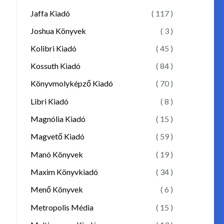
Jaffa Kiadó
( 117 )
Joshua Könyvek
( 3 )
Kolibri Kiadó
( 45 )
Kossuth Kiadó
( 84 )
Könyvmolyképző Kiadó
( 70 )
Libri Kiadó
( 8 )
Magnólia Kiadó
( 15 )
Magvető Kiadó
( 59 )
Manó Könyvek
( 19 )
Maxim Könyvkiadó
( 34 )
Menő Könyvek
( 6 )
Metropolis Média
( 15 )