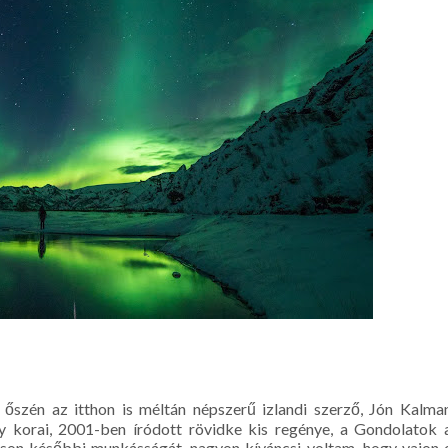
őszén az itthon is méltán népszerű izlandi szerző, Jón Kalma
gy korai, 2001-ben íródott rövidke kis regénye, a Gondolatok 
sson későbbi munkásságát, nagyon kíváncsi voltam, hogy vajon 