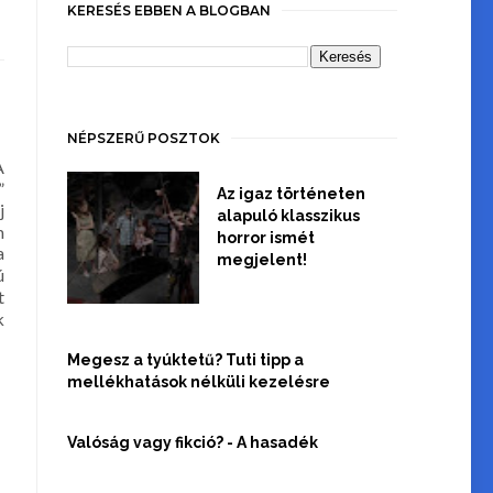
KERESÉS EBBEN A BLOGBAN
NÉPSZERŰ POSZTOK
A
”
Az igaz történeten
j
alapuló klasszikus
m
horror ismét
a
megjelent!
ú
t
k
Megesz a tyúktetű? Tuti tipp a
mellékhatások nélküli kezelésre
Valóság vagy fikció? - A hasadék