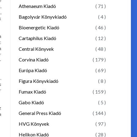
Athenaeum Kiadó
( 71 )
,
,
Bagolyvár Könyvkiadó
( 4 )
k
Bioenergetic Kiadó
( 46 )
a
Cartaphilus Kiadó
( 12 )
:
a
Central Könyvek
( 48 )
r
Corvina Kiadó
( 179 )
-
Európa Kiadó
( 69 )
.
Figura Könyvkiadó
( 8 )
s
r
Fumax Kiadó
( 159 )
Gabo Kiadó
( 5 )
z
General Press Kiadó
( 144 )
a
HVG Könyvek
( 97 )
Helikon Kiadó
( 28 )