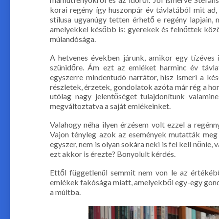
korai regény így huszonpár év távlatából mit ad,
stílusa ugyanúgy tetten érhető e regény lapjain,
amelyekkel később is: gyerekek és felnőttek közöt
múlandósága.
A hetvenes években járunk, amikor egy tízéves i
szünidőre. Ám ezt az emléket harminc év távlat
egyszerre mindentudó narrátor, hisz ismeri a ké
részletek, érzetek, gondolatok azóta már rég a hom
utólag nagy jelentőséget tulajdonítunk valami
megváltoztatva a saját emlékeinket.
Valahogy néha ilyen érzésem volt ezzel a regénny
Vajon tényleg azok az események mutatták meg 
egyszer, nem is olyan sokára neki is fel kell nőnie,
ezt akkor is érezte? Bonyolult kérdés.
Ettől függetlenül semmit nem von le az értékébő
emlékek fakósága miatt, amelyekből egy-egy gondo
a múltba.