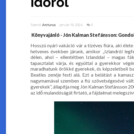
időről
Szerző
Arcturus
január 19, 2024
0
Könyvajánló - Jón Kalman Stefánsson: Gondo
Hosszú nyári vakáció vár a tízéves fiúra, aki élet
hetvenes években járunk, amikor „Izlandról legfe
délen, ahol – ellentétben Izlanddal – magas fá
tapasztalat várja, és egyúttal a gyerekkor vé
maradhatunk örökké gyerekek, és képzeletbeli ba
Beatles zenéje festi alá. Ezt a belátást a kamas
nagymamával szemben a fiú szövetségesévé vált n
gyerekek”, állapítja meg Jón Kalman Stefánsson 2
az idő mulandóságát firtató, a fájdalmat melegsz