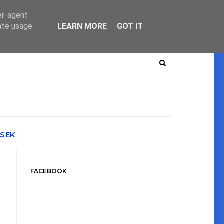
er-agent
rate usage
LEARN MORE
GOT IT
ÉSEK
FACEBOOK