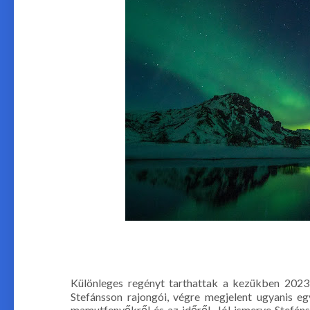
Különleges regényt tarthattak a kezükben 2023 
Stefánsson rajongói, végre megjelent ugyanis e
mamutfenyőkről és az időről. Jól ismerve Stefán