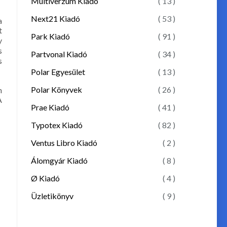
Multiverzum Kiadó
( 13 )
Next21 Kiadó
( 53 )
a
t
Park Kiadó
( 91 )
y
s
Partvonal Kiadó
( 34 )
s
Polar Egyesület
( 13 )
Polar Könyvek
( 26 )
n
A
Prae Kiadó
( 41 )
Typotex Kiadó
( 82 )
Ventus Libro Kiadó
( 2 )
Álomgyár Kiadó
( 8 )
Ø Kiadó
( 4 )
Üzletikönyv
( 9 )