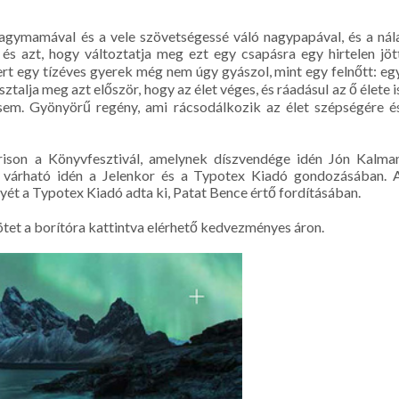
 nagymamával és a vele szövetségessé váló nagypapával, és a nál
, és azt, hogy változtatja meg ezt egy csapásra egy hirtelen jöt
rt egy tízéves gyerek még nem úgy gyászol, mint egy felnőtt: eg
sztalja meg azt először, hogy az élet véges, és ráadásul az ő élete i
em. Gyönyörű regény, ami rácsodálkozik az élet szépségére é
rison a Könyvfesztivál, amelynek díszvendége idén Jón Kalma
 várható idén a Jelenkor és a Typotex Kiadó gondozásában. 
yét a Typotex Kiadó adta ki, Patat Bence értő fordításában.
et a borítóra kattintva elérhető kedvezményes áron.