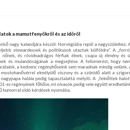
latok a mamutfenyőkről és az időről
e első nagy kalandjára készül: Norvégiába repül a nagyszüleihez. 
ljebb stewardessek és politikusok utaztak külföldre”. A „forró
k nőnek, és rövidnadrágos férfiak élnek, csupa új élmény és ú
gének és mulandóságának a megsejtése. A felismerést, hogy ne
rátaink, a kedvenc regényhőseink sem maradnak mindig velünk, 
z mostohanővérrel elmélyülő viszony és a szünidő alatt a szigor
agypapa halála pedig tapasztalattá mélyíti. A „felnőttek halot
001-es regényének főhőse, mi olvasók pedig vele együtt eredhetün
ívű humorral oldó kérdések nyomába.