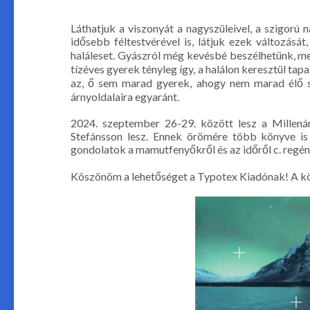
Láthatjuk a viszonyát a nagyszüleivel, a szigorú
idősebb féltestvérével is, látjuk ezek változását
haláleset. Gyászról még kevésbé beszélhetünk, me
tízéves gyerek tényleg így, a halálon keresztül tapa
az, ő sem marad gyerek, ahogy nem marad élő s
árnyoldalaira egyaránt.
2024. szeptember 26-29. között lesz a Millená
Stefánsson lesz. Ennek örömére több könyve is
gondolatok a mamutfenyőkről és az időről c. regén
Köszönöm a lehetőséget a Typotex Kiadónak! A köt