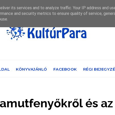
liver its services and to analyze traffic. Your IP address and us
rmance and security metrics to ensure quality of service, gene
buse.
LDAL
KÖNYVAJÁNLÓ
FACEBOOK
RÉGI BEJEGYZ
amutfenyőkről és az