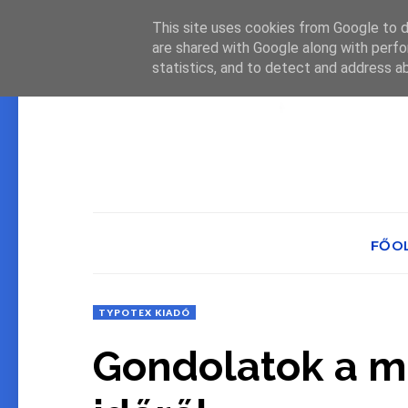
This site uses cookies from Google to de
are shared with Google along with perfo
statistics, and to detect and address a
FŐO
TYPOTEX KIADÓ
Gondolatok a m