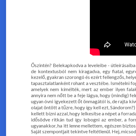
Őszintén? Belekapkodva a leveleibe - útleírásaiba
de kontextusból nem kiragadva, egy fiatal, egyre
kezelő, gyakran szorongó és ezért fellengzős, helye
tapasztalatlanként rohant a vesztébe. Ismételni fo
amelyek nem kímélték, mert az ember ilyen falakn
annyira nem nőtt be a feje lágya, hogy (mindig) fe
ugyan óvni igyekezett őt önmagától is, de rajta k
olajat öntött a tűzre, hogy így kell ezt, Sándorom?
kellett bízni azzal, hogy lelkesítse a népet a forr
idősödve ritkán tud így lobogni az ember, a for
ugyanakkor, ha itt lenne mellettem, egészen bizto
Saját szempontjait tekintve feltétlenül. Hej, micso