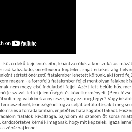
 - közérdekű bejelentéseibe, lehántva róluk a kor szokásos mázát
 radikalizálódó, önreflexióra képtelen, saját értékét alig helyé
nként sértett önérzetű fiatalember lehetett költőnk, aki forró fej
gom magam - a forrófejű fiatalember fejjel ment olyan falaknak is
ak nem megy első indulatból fejjel. Azért lett belőle hős, mer
lmérje szavai, tettei jelentőségét és következményeit. (Bem Józse
ívül volt még valakinek annyi esze, hogy ezt megtegye? Vagy inkáb
) Természeténél, tehetségénél fogva célját betöltötte, akit meg se
adalomra és a forradalomban, énjéből és fiatalságából fakadt. Hisze
radalom fiatalok kiváltsága. Sajnálom és szánom őt sorsa miatt
s, kardcsörtetve kérné ki magának, hogy mit képzelek. Igaza lenne
da szópárbaj lenne!