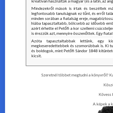
kreatívan használták a magyar (és a latin, az ango
Mindezekről mások is írtak és beszéltek má
legfontosabb tanulságnak ez tűnt, és erről talá
minden sorában a fiatalság ereje, magabiztoss
hiába tapasztaltabb, bölcsebb az idősebb ember
azért érhette el Petőfi a kor szellemi csúcstelj
is érezzük azt, mennyire összenőttek. Egy fiatal 
Azóta tapasztaltabbak lettünk, egy ki
megkeseredettebbek és szomorúbbak is. Ki tudj
és boldogok, mint Petőfi Sándor 1848 kitüntete
kicsit.
Szeretnél többet megtudni a könyvről? Ka
Köszö
Kövess 
A képek a k