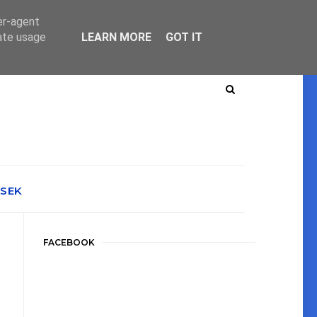
er-agent
rate usage
LEARN MORE
GOT IT
ÉSEK
FACEBOOK