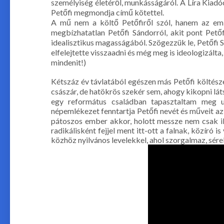
személyiség életéről, munkásságáról. A Líra Kiad
Petőfi megmondja című kötettel.
A mű nem a költő Petőfiről szól, hanem az emb
megbízhatatlan Petőfi Sándorról, akit pont Petőf
idealisztikus magasságából. Szögezzük le, Petőfi
elfelejtette visszaadni és még meg is ideologizálta,
mindenit!)
Kétszáz év távlatából egészen más Petőfi költésze
császár, de hatökrös szekér sem, ahogy kikopni lát
egy református családban tapasztaltam meg ut
népemlékezet fenntartja Petőfi nevét és műveit a
pátoszos ember akkor, holott messze nem csak ily
radikálisként fejjel ment itt-ott a falnak, közíró i
közhöz nyilvános levelekkel, ahol szorgalmaz, sére