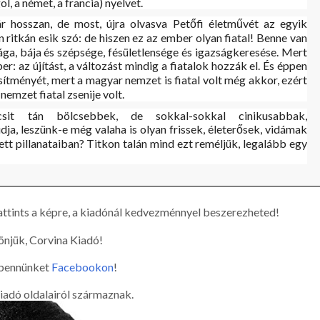
l, a német, a francia) nyelvet.
r hosszan, de most, újra olvasva Petőfi életművét az egyik
n ritkán esik szó: de hiszen ez az ember olyan fiatal! Benne van
ága, bája és szépsége, fésületlensége és igazságkeresése. Mert
: az újítást, a változást mindig a fiatalok hozzák el. És éppen
esítményét, mert a magyar nemzet is fiatal volt még akkor, ezért
nemzet fiatal zsenije volt.
csit tán bölcsebbek, de sokkal-sokkal cinikusabbak,
a, leszünk-e még valaha is olyan frissek, életerősek, vidámak
tt pillanataiban? Titkon talán mind ezt reméljük, legalább egy
ttints a képre, a kiadónál kedvezménnyel beszerezheted!
njük, Corvina Kiadó!
bennünket
Facebookon
!
iadó oldalairól származnak.