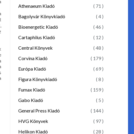
a
Athenaeum Kiadó
( 71 )
a
Bagolyvár Könyvkiadó
( 4 )
t
,
Bioenergetic Kiadó
( 46 )
z
Cartaphilus Kiadó
( 12 )
Central Könyvek
( 48 )
k
e
Corvina Kiadó
( 179 )
a
a
Európa Kiadó
( 69 )
s
a
Figura Könyvkiadó
( 8 )
Fumax Kiadó
( 159 )
Gabo Kiadó
( 5 )
General Press Kiadó
( 144 )
HVG Könyvek
( 97 )
Helikon Kiadó
( 28 )