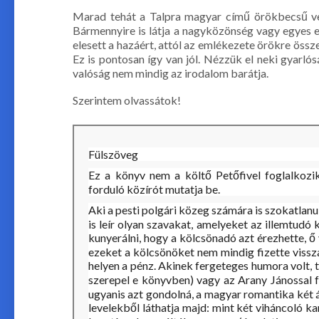
Marad tehát a Talpra magyar című örökbecsű vers
Bármennyire is látja a nagyközönség vagy egyes e
elesett a hazáért, attól az emlékezete örökre öss
Ez is pontosan így van jól. Nézzük el neki gyarló
valóság nem mindig az irodalom barátja.
Szerintem olvassátok!
Fülszöveg
Ez ​a könyv nem a költő Petőfivel foglalkozik
forduló közírót mutatja be.
Aki a pesti polgári közeg számára is szokatlanu
is leír olyan szavakat, amelyeket az illemtudó
kunyerálni, hogy a kölcsönadó azt érezhette, ő
ezeket a kölcsönöket nem mindig fizette vissz
helyen a pénz. Akinek fergeteges humora volt, t
szerepel e könyvben) vagy az Arany Jánossal fol
ugyanis azt gondolná, a magyar romantika két áll
levelekből láthatja majd: mint két viháncoló 