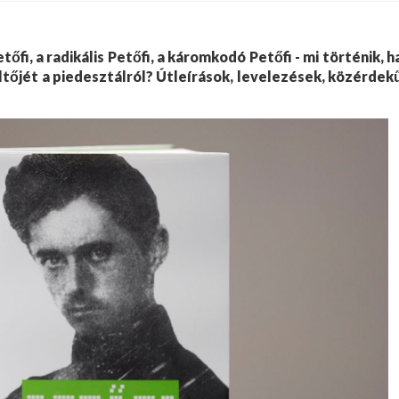
tőfi, a radikális Petőfi, a káromkodó Petőfi - mi történik, h
ltőjét a piedesztálról? Útleírások, levelezések, közérdek