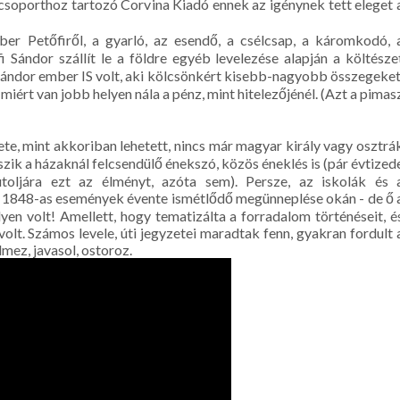
ócsoporthoz tartozó Corvina Kiadó ennek az igénynek tett eleget 
er Petőfiről, a gyarló, az esendő, a csélcsap, a káromkodó, 
i Sándor szállít le a földre egyéb levelezése alapján a költésze
 Sándor ember IS volt, aki kölcsönkért kisebb-nagyobb összegeket
 miért van jobb helyen nála a pénz, mint hitelezőjénél. (Azt a pimas
te, mint akkoriban lehetett, nincs már magyar király vagy osztrá
szik a házaknál felcsendülő énekszó, közös éneklés is (pár évtized
oljára ezt az élményt, azóta sem). Persze, az iskolák és 
z 1848-as események évente ismétlődő megünneplése okán - de ő 
en volt! Amellett, hogy tematizálta a forradalom történéseit, é
s volt. Számos levele, úti jegyzetei maradtak fenn, gyakran fordult 
lmez, javasol, ostoroz.