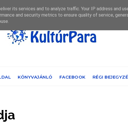
liver its services and to analyze traffic. Your IP address and us
rmance and security metrics to ensure quality of service, gene
buse.
LDAL
KÖNYVAJÁNLÓ
FACEBOOK
RÉGI BEJEGYZ
dja