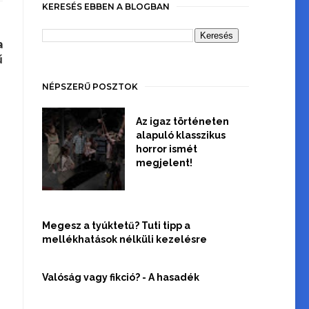
KERESÉS EBBEN A BLOGBAN
a
ű
NÉPSZERŰ POSZTOK
Az igaz történeten
alapuló klasszikus
horror ismét
megjelent!
Megesz a tyúktetű? Tuti tipp a
mellékhatások nélküli kezelésre
Valóság vagy fikció? - A hasadék