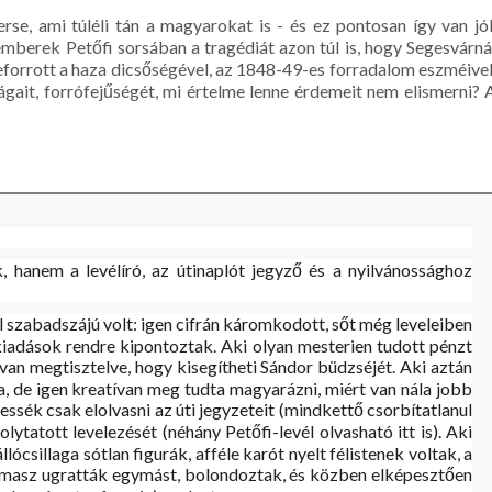
e, ami túléli tán a magyarokat is - és ez pontosan így van jól
mberek Petőfi sorsában a tragédiát azon túl is, hogy Segesvárná
zeforrott a haza dicsőségével, az 1848-49-es forradalom eszméivel
ságait, forrófejűségét, mi értelme lenne érdemeit nem elismerni? 
, hanem a levélíró, az útinaplót jegyző és a nyilvánossághoz
l szabadszájú volt: igen cifrán káromkodott, sőt még leveleiben
 kiadások rendre kipontoztak. Aki olyan mesterien tudott pénzt
 van megtisztelve, hogy kisegítheti Sándor büdzséjét. Aki aztán
a, de igen kreatívan meg tudta magyarázni, miért van nála jobb
essék csak elolvasni az úti jegyzeteit (mindkettő csorbítatlanul
ytatott levelezését (néhány Petőfi-levél olvasható itt is). Aki
ócsillaga sótlan figurák, afféle karót nyelt félistenek voltak, a
kamasz ugratták egymást, bolondoztak, és közben elképesztően