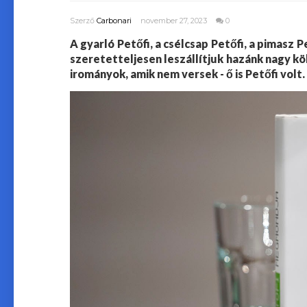
Szerző
Carbonari
november 27, 2023
0
A gyarló Petőfi, a csélcsap Petőfi, a pimasz Pe
szeretetteljesen leszállítjuk hazánk nagy kö
irományok, amik nem versek - ő is Petőfi volt.