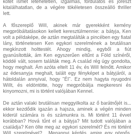
kötet ismét letehetetlen, izgalmas, fordulatos és jórészt
kitalálhatatlan, de a végére tökéletesen összeálló thriller
lett.
A főszereplő Will, akinek már gyerekként kemény
megpróbáltatásokon kellett keresztülmennie: a bátyja, Ken
volt a példaképe, de aztán megtalálták a pincében egy fiatal
lány, történetesen Ken egykori szerelmének a brutálisan
megkínzott holttestét. Ahogy mindig, egyből a fiút
gyanúsították, ám Ken egyszerűen eltűnt a Föld színéről,
köddé vált, sosem találták meg. A család rég úgy gondolta,
hogy meghalt. Ám azóta eltelt 11 év, és Will felnőtt. Amikor
az édesanyja meghalt, talált egy fényképet a bátyjáról, a
hátoldalán annyival, hogy "Él". Ez nem hagyta nyugodni
Willt, és eldöntötte, hogy megpróbálja megkeresni és
kinyomozni, mi is történt valójában Kennel.
De aztán valaki brutálisan meggyilkolta az ő barátnőjét is...
ekkor kezdődik igazán a hajsza, aminek a végén minden
kiderül számára is és számunkra is. Mi történt 11 évvel
korábban? Hová tűnt el a bátyja? Mit tudott valójában a
családja? Ken ölte meg az egykori szerelmét? És mi történt
Will szerelmével?... Megannyi kérdés, amire egy pörgős,