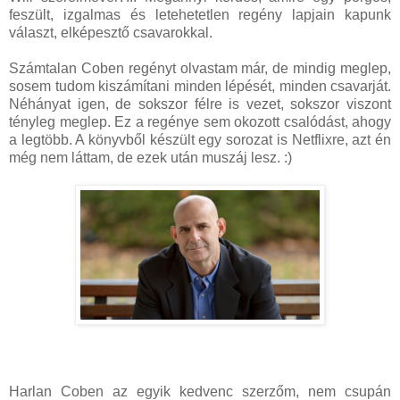
feszült, izgalmas és letehetetlen regény lapjain kapunk
választ, elképesztő csavarokkal.
Számtalan Coben regényt olvastam már, de mindig meglep,
sosem tudom kiszámítani minden lépését, minden csavarját.
Néhányat igen, de sokszor félre is vezet, sokszor viszont
tényleg meglep. Ez a regénye sem okozott csalódást, ahogy
a legtöbb. A könyvből készült egy sorozat is Netflixre, azt én
még nem láttam, de ezek után muszáj lesz. :)
Harlan Coben az egyik kedvenc szerzőm, nem csupán