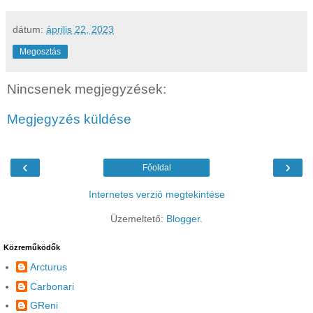
dátum:
április 22, 2023
Megosztás
Nincsenek megjegyzések:
Megjegyzés küldése
‹
›
Főoldal
Internetes verzió megtekintése
Üzemeltető:
Blogger
.
Közreműködők
Arcturus
Carbonari
GReni