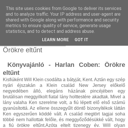
This site uses cookies from Google to deliver its services
and to analyze traffic. Your IP address and user-agent are
shared with Google along with performance and security
metrics to ensure quality of service, generate usage
statistics, and to detect and address abuse.
▼
LEARN MORE
GOT IT
2023. április 22., szombat
Örökre eltűnt
Könyvajánló - Harlan Coben: Örökre
eltűnt
Kisfiúként Will Klein csodálta a bátyját, Kent. Aztán egy szép
nyári éjszakán a Klein család New Jersey előkelő
negyedében álló, elegáns házának pincéjében egy
brutálisan meggyilkolt fiatal lány holttestére akadtak. Mivel a
lány valaha Ken szerelme volt, a fiú lépett elő első számú
gyanúsítottá. Az ellene összegyűlt döntő bizonyítékok láttán
Ken egyszerűen köddé vált. A család megtört tagjai soha
többé nem hallottak felőle, és meggyőződésükké vált, hogy
a fiú örökre eltűnt.Azóta eltelt tizenegy év. Will olyan