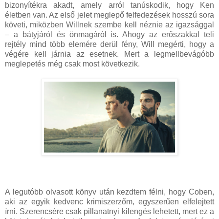
bizonyítékra akadt, amely arról tanúskodik, hogy Ken
életben van. Az első jelet meglepő felfedezések hosszú sora
követi, miközben Willnek szembe kell néznie az igazsággal
– a bátyjáról és önmagáról is. Ahogy az erőszakkal teli
rejtély mind több elemére derül fény, Will megérti, hogy a
végére kell járnia az esetnek. Mert a legmellbevágóbb
meglepetés még csak most következik.
A legutóbb olvasott könyv után kezdtem félni, hogy Coben,
aki az egyik kedvenc krimiszerzőm, egyszerűen elfelejtett
írni. Szerencsére csak pillanatnyi kilengés lehetett, mert ez a