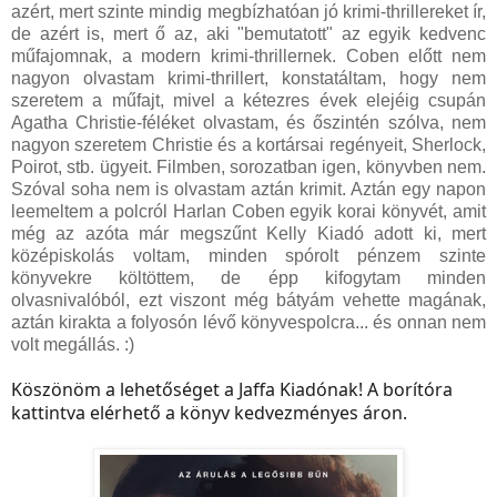
azért, mert szinte mindig megbízhatóan jó krimi-thrillereket ír,
de azért is, mert ő az, aki "bemutatott" az egyik kedvenc
műfajomnak, a modern krimi-thrillernek. Coben előtt nem
nagyon olvastam krimi-thrillert, konstatáltam, hogy nem
szeretem a műfajt, mivel a kétezres évek elejéig csupán
Agatha Christie-féléket olvastam, és őszintén szólva, nem
nagyon szeretem Christie és a kortársai regényeit, Sherlock,
Poirot, stb. ügyeit. Filmben, sorozatban igen, könyvben nem.
Szóval soha nem is olvastam aztán krimit. Aztán egy napon
leemeltem a polcról Harlan Coben egyik korai könyvét, amit
még az azóta már megszűnt Kelly Kiadó adott ki, mert
középiskolás voltam, minden spórolt pénzem szinte
könyvekre költöttem, de épp kifogytam minden
olvasnivalóból, ezt viszont még bátyám vehette magának,
aztán kirakta a folyosón lévő könyvespolcra... és onnan nem
volt megállás. :)
Köszönöm a lehetőséget a Jaffa Kiadónak! A borítóra
kattintva elérhető a könyv kedvezményes áron.