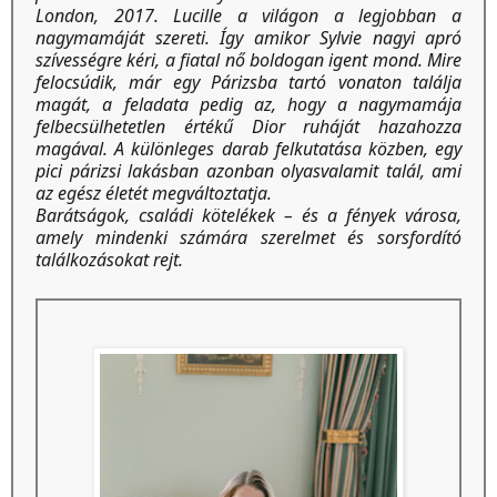
London, 2017. Lucille a világon a legjobban a
nagymamáját szereti. Így amikor Sylvie nagyi apró
szívességre kéri, a fiatal nő boldogan igent mond. Mire
felocsúdik, már egy Párizsba tartó vonaton találja
magát, a feladata pedig az, hogy a nagymamája
felbecsülhetetlen értékű Dior ruháját hazahozza
magával. A különleges darab felkutatása közben, egy
pici párizsi lakásban azonban olyasvalamit talál, ami
az egész életét megváltoztatja.
Barátságok, családi kötelékek – és a fények városa,
amely mindenki számára szerelmet és sorsfordító
találkozásokat rejt.