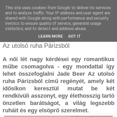
This site uses cookies from Google to deliver its services
and to analyze traffic. Your IP address and user-agent are
shared with Google along with performance and security
metrics to ensure quality of service, generate usage
statistics, and to detect and address abuse.
▼
LEARN MORE
GOT IT
2023. március 14., kedd
Az utolsó ruha Párizsból
A női lét nagy kérdései egy romantikus
műbe csomagolva - egy mondattal így
lehet összefoglalni Jade Beer Az utolsó
ruha Párizsból című regényét, amely két
idősíkon keresztül mutat be két
rendkívüli asszonyt, egy élethosszig tartó
önzetlen barátságot, a világ legszebb
ruháit és egy elsöprő szerelmet.