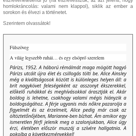
észrevehetetlenül jó (ha észrevesszük, az azt jelenti, hogy
homlokráncolás: valami nem klappol), siklik az ember a
sorokon és élvezi a történetet.
Szerintem olvassátok!
Fülszöveg
A ​világ legszebb ruhái… és egy elsöprő szerelem
Párizs, 1952. A háború rémálmát maga mögött hagyó
Párizs utcáit újra élet és csillogás tölti be. Alice Ainsley
még a kiváltságosok között is különleges helyen áll: a
brit nagykövet feleségeként az asszonyt ékszerekkel,
előkelő ruhákkal és meghívásokkal árasztják el. Akár
boldog is lehetne, csakhogy valami mégis hiányzik a
boldogságához. A férje ugyanis más nőkre pazarolja a
figyelmét és az érzelmeit, Alice pedig már csak az
öltöztetőnőjében, Marianne-ben bízhat. Ám amikor egy
ismeretlen férfi jelenik meg a szalonjukban, Alice úgy
érzi, életében először muszáj a szívére hallgatnia. A
pokolba a következményekkel!