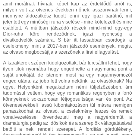
amit morálnak hívnak, képet kap az érdeklődő arról is,
milyen volt az ötvenes években nőnek, asszonynak lenni,
mennyire áldozatkész tudott lenni egy igazi barátnő, mit
jelentett egy minőségi ruha viselése - mire kötelezett és mire
csábított. A múltban játszódó részek mind-mind egy-egy
Dior-ruha köré rendeződnek, igazi ínyencség a
divatkedvelők számára. S bár itt lassabban csordogál a
cselekmény, mint a 2017-ben játszódó események, mégis,
az olvasó megbocsájtja a szerzőnek a lírai ellágyulást.
A karakterek szépen kidolgozottak, bár furcsállni lehet, hogy
ilyen titok nyomába hogy engedhette a nagymama pont a
saját unokáját, de istenem, most ha egy magánnyomozót
enged utána, az jobb lett volna nekünk, az olvasóknak? Na
ugye. Helyenként megakadtam némi túljelzőzésben, ám
tudomásul vettem, hogy egy romantikus regényben a forró
könnyeknek sokszorosan létjogosultsága van és pont. Az
ötvenesévekbeli lassú kibontakozáson túl másra nemigen
panaszkodhat az olvasó, a cselekmény feszes és remek
vonalvezetéssel örvendezteti meg a nagyérdeműt, a
dramaturgia pedig az idősíkok és a szereplők váltogatásával
betölti a neki rendelt szerepet. A fordítás gördülékeny,