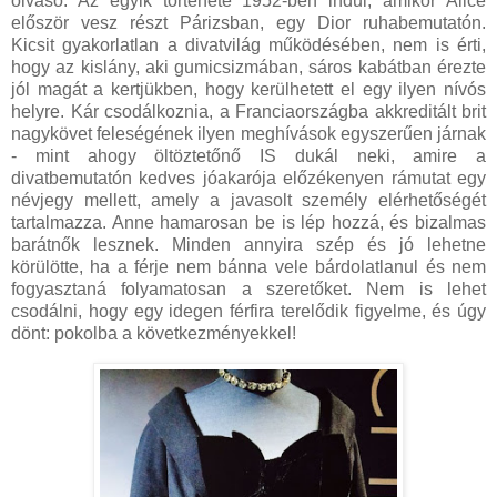
olvasó. Az egyik története 1952-ben indul, amikor Alice
először vesz részt Párizsban, egy Dior ruhabemutatón.
Kicsit gyakorlatlan a divatvilág működésében, nem is érti,
hogy az kislány, aki gumicsizmában, sáros kabátban érezte
jól magát a kertjükben, hogy kerülhetett el egy ilyen nívós
helyre. Kár csodálkoznia, a Franciaországba akkreditált brit
nagykövet feleségének ilyen meghívások egyszerűen járnak
- mint ahogy öltöztetőnő IS dukál neki, amire a
divatbemutatón kedves jóakarója előzékenyen rámutat egy
névjegy mellett, amely a javasolt személy elérhetőségét
tartalmazza. Anne hamarosan be is lép hozzá, és bizalmas
barátnők lesznek. Minden annyira szép és jó lehetne
körülötte, ha a férje nem bánna vele bárdolatlanul és nem
fogyasztaná folyamatosan a szeretőket. Nem is lehet
csodálni, hogy egy idegen férfira terelődik figyelme, és úgy
dönt: pokolba a következményekkel!