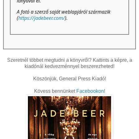
lányával él.
A fotó a szerző saját weblapjáról származik
(
https://jadebeer.com/
).
Szeretnél többet megtudni a könyvről? Kattints a képre, a
kiadónál kedvezménnyel beszerezheted!
Köszönjük, General Press Kiadó!
Kövess bennünket
Facebookon
!