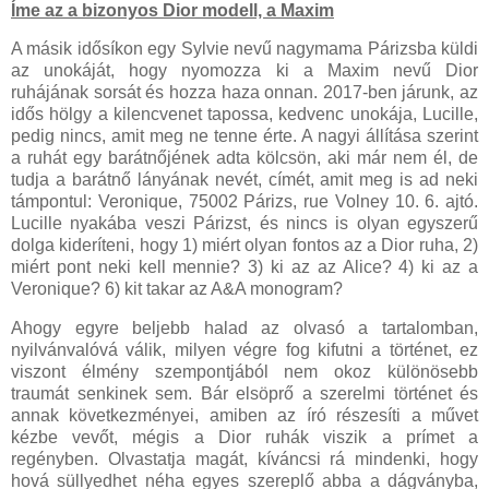
Íme az a bizonyos Dior modell, a Maxim
A másik idősíkon egy Sylvie nevű nagymama Párizsba küldi
az unokáját, hogy nyomozza ki a Maxim nevű Dior
ruhájának sorsát és hozza haza onnan. 2017-ben járunk, az
idős hölgy a kilencvenet tapossa, kedvenc unokája, Lucille,
pedig nincs, amit meg ne tenne érte. A nagyi állítása szerint
a ruhát egy barátnőjének adta kölcsön, aki már nem él, de
tudja a barátnő lányának nevét, címét, amit meg is ad neki
támpontul: Veronique, 75002 Párizs, rue Volney 10. 6. ajtó.
Lucille nyakába veszi Párizst, és nincs is olyan egyszerű
dolga kideríteni, hogy 1) miért olyan fontos az a Dior ruha, 2)
miért pont neki kell mennie? 3) ki az az Alice? 4) ki az a
Veronique? 6) kit takar az A&A monogram?
Ahogy egyre beljebb halad az olvasó a tartalomban,
nyilvánvalóvá válik, milyen végre fog kifutni a történet, ez
viszont élmény szempontjából nem okoz különösebb
traumát senkinek sem. Bár elsöprő a szerelmi történet és
annak következményei, amiben az író részesíti a művet
kézbe vevőt, mégis a Dior ruhák viszik a prímet a
regényben. Olvastatja magát, kíváncsi rá mindenki, hogy
hová süllyedhet néha egyes szereplő abba a dágványba,