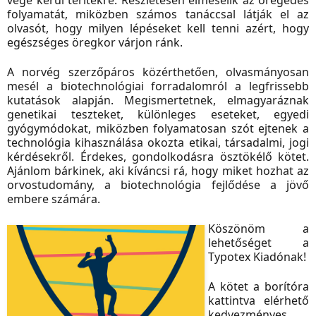
folyamatát, miközben számos tanáccsal látják el az
olvasót, hogy milyen lépéseket kell tenni azért, hogy
egészséges öregkor várjon ránk.
A norvég szerzőpáros közérthetően, olvasmányosan
mesél a biotechnológiai forradalomról a legfrissebb
kutatások alapján. Megismertetnek, elmagyaráznak
genetikai teszteket, különleges eseteket, egyedi
gyógymódokat, miközben folyamatosan szót ejtenek a
technológia kihasználása okozta etikai, társadalmi, jogi
kérdésekről. Érdekes, gondolkodásra ösztökélő kötet.
Ajánlom bárkinek, aki kíváncsi rá, hogy miket hozhat az
orvostudomány, a biotechnológia fejlődése a jövő
embere számára.
Köszönöm a
lehetőséget a
Typotex Kiadónak!
A kötet a borítóra
kattintva elérhető
kedvezményes