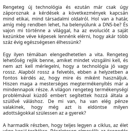
Rengeteg új technológia és ezután már csak úgy
záporoznak a kérdések a következmények kapcsán
mind etikai, mind társadalmi oldalról. Hol van a határ,
amíg még rendben lehet, ha belenyúlunk a DNS-be? És
vajon mi történne a világgal, ha az evoluciót a saját
kezünkbe véve képesek lennénk elérni, hogy akár több
száz évig egészségesen élhessünk?
Egy ilyen témában elengedhetetlen a vita. Rengeteg
lehetőség rejlik benne, amiket mindet vizsgálni kell, és
nem azt kell mérlegelni, hogy a technológia jó vagy
rossz. Alapból rossz a felvetés, ebben a helyzetben a
fontos kérdés az, hogy mire és miként használjuk.
Hiszen maga a mesterséges megtermékenyítés már a
mindennapok része. A világon rengeteg termékenységi
problémával küzdő embert segítettek hozzá általa a
szülővé váláshoz. De mi van, ha van elég pénze
valakinek, hogy még azt is eldöntse milyen
adottságokkal szülessen az a gyerek?
A harmadik részben, hogy teljes legyen a ciklus, az élet
vége kerül terítékre. Részletesen elmesélik az öregedés