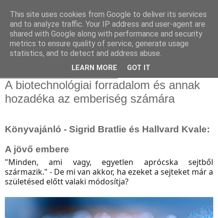
This site uses cookies from Google to deliver its services
and to analyze traffic. Your IP address and user-agent are
shared with Google along with performance and security
metrics to ensure quality of service, generate usage
statistics, and to detect and address abuse.
▼
LEARN MORE
GOT IT
2023. március 9., csütörtök
A biotechnológiai forradalom és annak
hozadéka az emberiség számára
Könyvajánló - Sigrid Bratlie és Hallvard Kvale:
A jövő embere
"
Minden, ami vagy, egyetlen aprócska sejtből
származik." - De mi van akkor, ha ezeket a sejteket már a
születésed előtt valaki módosítja?