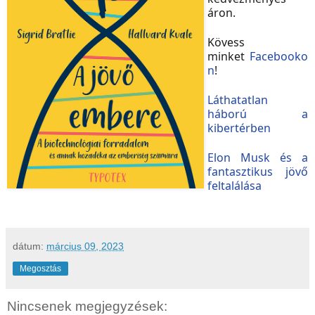
áron.
Kövess
minket
Facebooko
n
!
Láthatatlan ​
háború a
kibertérben
Elon Musk és a
fantasztikus jövő
feltalálása
dátum:
március 09, 2023
Megosztás
Nincsenek megjegyzések: