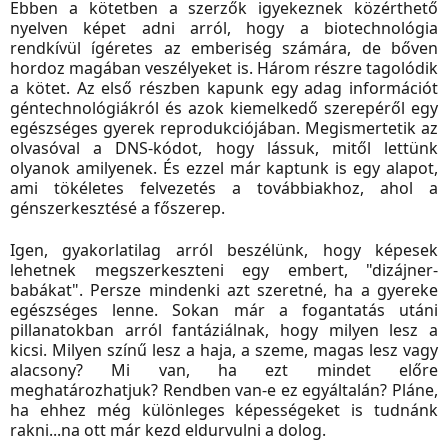
Ebben a kötetben a szerzők igyekeznek közérthető
nyelven képet adni arról, hogy a biotechnológia
rendkívül ígéretes az emberiség számára, de bőven
hordoz magában veszélyeket is. Három részre tagolódik
a kötet. Az első részben kapunk egy adag információt
géntechnológiákról és azok kiemelkedő szerepéről egy
egészséges gyerek reprodukciójában. Megismertetik az
olvasóval a DNS-kódot, hogy lássuk, mitől lettünk
olyanok amilyenek. És ezzel már kaptunk is egy alapot,
ami tökéletes felvezetés a továbbiakhoz, ahol a
génszerkesztésé a főszerep.
Igen, gyakorlatilag arról beszélünk, hogy képesek
lehetnek megszerkeszteni egy embert, "dizájner-
babákat". Persze mindenki azt szeretné, ha a gyereke
egészséges lenne. Sokan már a fogantatás utáni
pillanatokban arról fantáziálnak, hogy milyen lesz a
kicsi. Milyen színű lesz a haja, a szeme, magas lesz vagy
alacsony? Mi van, ha ezt mindet előre
meghatározhatjuk? Rendben van-e ez egyáltalán? Pláne,
ha ehhez még különleges képességeket is tudnánk
rakni...na ott már kezd eldurvulni a dolog.