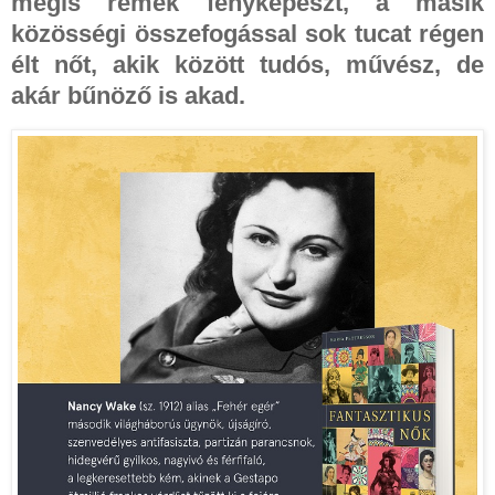
mégis remek fényképészt, a másik
közösségi összefogással sok tucat régen
élt nőt, akik között tudós, művész, de
akár bűnöző is akad.