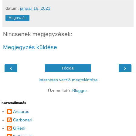
dátum:
január 16, 2023
Megosztás
Nincsenek megjegyzések:
Megjegyzés küldése
‹
›
Főoldal
Internetes verzió megtekintése
Üzemeltető:
Blogger
.
Közreműködők
Arcturus
Carbonari
GReni