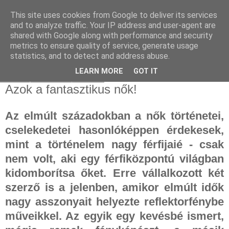
This site uses cookies from Google to deliver its services
and to analyze traffic. Your IP address and user-agent are
shared with Google along with performance and security
metrics to ensure quality of service, generate usage
statistics, and to detect and address abuse.
▼
LEARN MORE
GOT IT
2023. január 16., hétfő
Azok a fantasztikus nők!
Az elmúlt századokban a nők történetei,
cselekedetei hasonlóképpen érdekesek,
mint a történelem nagy férfijaié - csak
nem volt, aki egy férfiközpontú világban
kidomborítsa őket. Erre vállalkozott két
szerző is a jelenben, amikor elmúlt idők
nagy asszonyait helyezte reflektorfénybe
műveikkel. Az egyik egy kevésbé ismert,