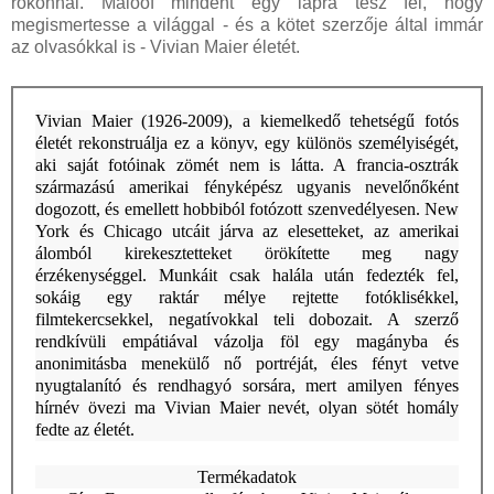
rokonnal. Maloof mindent egy lapra tesz fel, hogy
megismertesse a világgal - és a kötet szerzője által immár
az olvasókkal is - Vivian Maier életét.
Vivian Maier (1926-2009), a kiemelkedő tehetségű fotós
életét rekonstruálja ez a könyv, egy különös személyiségét,
aki saját fotóinak zömét nem is látta. A francia-osztrák
származású amerikai fényképész ugyanis nevelőnőként
dogozott, és emellett hobbiból fotózott szenvedélyesen. New
York és Chicago utcáit járva az elesetteket, az amerikai
álomból kirekesztetteket örökítette meg nagy
érzékenységgel. Munkáit csak halála után fedezték fel,
sokáig egy raktár mélye rejtette fotóklisékkel,
filmtekercsekkel, negatívokkal teli dobozait. A szerző
rendkívüli empátiával vázolja föl egy magányba és
anonimitásba menekülő nő portréját, éles fényt vetve
nyugtalanító és rendhagyó sorsára, mert amilyen fényes
hírnév övezi ma Vivian Maier nevét, olyan sötét homály
fedte az életét.
Termékadatok