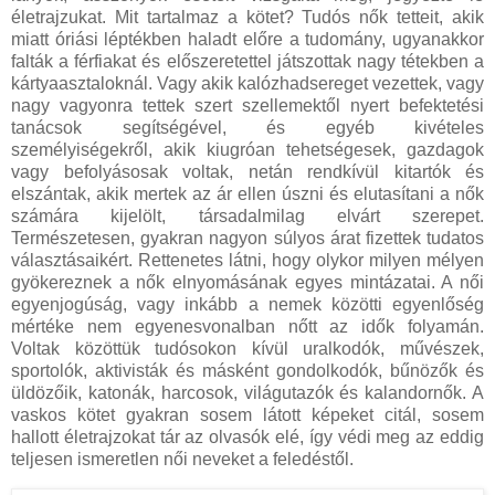
életrajzukat. Mit tartalmaz a kötet? Tudós nők tetteit, akik
miatt óriási léptékben haladt előre a tudomány, ugyanakkor
falták a férfiakat és előszeretettel játszottak nagy tétekben a
kártyaasztaloknál. Vagy akik kalózhadsereget vezettek, vagy
nagy vagyonra tettek szert szellemektől nyert befektetési
tanácsok segítségével, és egyéb kivételes
személyiségekről, akik kiugróan tehetségesek, gazdagok
vagy befolyásosak voltak, netán rendkívül kitartók és
elszántak, akik mertek az ár ellen úszni és elutasítani a nők
számára kijelölt, társadalmilag elvárt szerepet.
Természetesen, gyakran nagyon súlyos árat fizettek tudatos
választásaikért. Rettenetes látni, hogy olykor milyen mélyen
gyökereznek a nők elnyomásának egyes mintázatai. A női
egyenjogúság, vagy inkább a nemek közötti egyenlőség
mértéke nem egyenesvonalban nőtt az idők folyamán.
Voltak közöttük tudósokon kívül uralkodók, művészek,
sportolók, aktivisták és másként gondolkodók, bűnözők és
üldözőik, katonák, harcosok, világutazók és kalandornők. A
vaskos kötet gyakran sosem látott képeket citál, sosem
hallott életrajzokat tár az olvasók elé, így védi meg az eddig
teljesen ismeretlen női neveket a feledéstől.