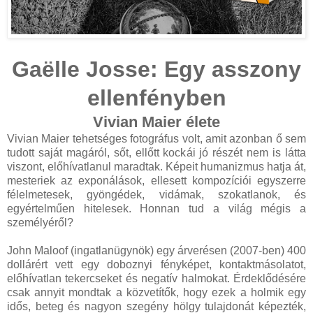
Gaëlle Josse: Egy asszony
ellenfényben
Vivian Maier élete
Vivian Maier tehetséges fotográfus volt, amit azonban ő sem
tudott saját magáról, sőt, ellőtt kockái jó részét nem is látta
viszont, előhívatlanul maradtak. Képeit humanizmus hatja át,
mesteriek az exponálások, ellesett kompozíciói egyszerre
félelmetesek, gyöngédek, vidámak, szokatlanok, és
egyértelműen hitelesek. Honnan tud a világ mégis a
személyéről?
John Maloof (ingatlanügynök) egy árverésen (2007-ben) 400
dollárért vett egy doboznyi fényképet, kontaktmásolatot,
előhívatlan tekercseket és negatív halmokat. Érdeklődésére
csak annyit mondtak a közvetítők, hogy ezek a holmik egy
idős, beteg és nagyon szegény hölgy tulajdonát képezték,