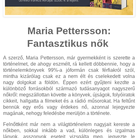
Maria Pettersson:
Fantasztikus nők
A szerző, Maria Pettersson, már gyermekként is szerette a
történelmet, de ahogy eszmélt, rá kellett döbbennie, hogy a
történelemkönyvek 99%-a jóformán csak férfiakról szól,
mintha kizárólag csak ez a nem élt és cselekedett volna
nagy dolgokat a földön. Éppen ezért gyűjteni kezdte a
különböző forrásokból származó tudásanyagot nagyszerű
nőkről: megszállottan követte a könyvek, újságok, folyóiratok
cikkeit, hallgatta a filmeket és a rádió műsorokat. Ha feltűnt
bennük egy erős vagy érdekes nő, azonnal lejegyezte
magának, nehogy feledésbe merüljön a története.
Felnőttként már nem a világtörténelem nagyjait kereste a
nőkben, sokkal inkább a vad, különleges és izgalmas
lányok, asszonyok eseteit vizsgálta meg, jegyezte le