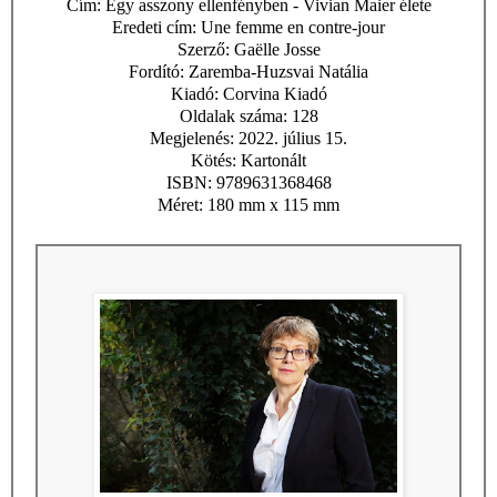
Cím: Egy asszony ellenfényben - Vivian Maier élete
Eredeti cím: Une femme en contre-jour
Szerző:
Gaëlle Josse
Fordító: Zaremba-Huzsvai Natália
Kiadó: Corvina Kiadó
Oldalak száma: 128
Megjelenés: 2022. július 15.
Kötés: Kartonált
ISBN: 9789631368468
Méret: 180 mm x 115 mm