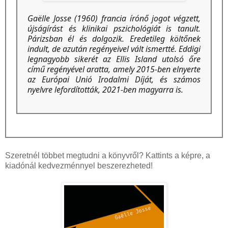
Gaëlle Josse (1960) francia írónő jogot végzett,
újságírást és klinikai pszichológiát is tanult.
Párizsban él és dolgozik. Eredetileg költőnek
indult, de azután regényeivel vált ismertté. Eddigi
legnagyobb sikerét az Ellis Island utolsó őre
című regényével aratta, amely 2015-ben elnyerte
az Európai Unió Irodalmi Díját, és számos
nyelvre lefordították, 2021-ben magyarra is.
Szeretnél többet megtudni a könyvről? Kattints a képre, a
kiadónál kedvezménnyel beszerezheted!