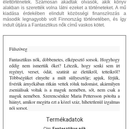
élettörténetek. Számosan akadtak olvasók, akik könyv
alakban is szerették volna látni ezeket a történeteket. A mű
kiadása érdekében elindult közösségi finanszírozás a
második legnagyobb volt Finnország történetében, és így
indult útjára a Fantasztikus nők című vaskos kötet.
Fülszöveg
Fantasztikus nők, döbbenetes, elképesztő sorsok. Hogyhogy
eddig nem ismertük őket? Létezik, hogy senki sem írt
regényt, verset, ódát, szatírát az életükről, tetteikről?
Többségüket elnyelte a múlt süllyesztője; apjuk, férjük,
fivérük árnyékában ritkán vettek róluk tudomást, akármilyen
zseniálisak voltak is a maguk nemében, sőt, nem csak a
maguk nemében. Szerencsénkre Maria Pettersson pótolta a
hiányt, amikor megírta ezt a közel száz, hihetetlenül izgalmas
női sorsot.
Termékadatok
Cím:
Fantasztikus nők