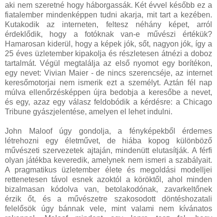
aki nem szeretné hogy háborgassák. Két évvel később ez a
fiatalember mindenképpen tudni akarja, mit tart a kezében.
Kutakodik az interneten, feltesz néhány képet, arról
érdeklődik, hogy a fotóknak van-e művészi értékük?
Hamarosan kiderül, hogy a képek jók, sőt, nagyon jók, így a
25 éves üzletember kipakolja és részletesen átnézi a doboz
tartalmát. Végül megtalálja az első nyomot egy borítékon,
egy nevet: Vivian Maier - de nincs szerencséje, az internet
keresőmotorjai nem ismerik ezt a személyt. Aztán fél nap
múlva ellenőrzésképpen újra bedobja a keresőbe a nevet,
és egy, azaz egy válasz feldobódik a kérdésre: a Chicago
Tribune gyászjelentése, amelyen el lehet indulni.
John Maloof úgy gondolja, a fényképekből érdemes
létrehozni egy életművet, de hiába kopog különböző
művészeti szervezetek ajtaján, mindenütt elutasítják. A férfi
olyan játékba keveredik, amelynek nem ismeri a szabályait.
A pragmatikus üzletember élete és megoldási modelljei
rettenetesen távol esnek azoktól a köröktől, ahol minden
bizalmasan kódolva van, betolakodónak, zavarkeltőnek
érzik őt, és a művészetre szakosodott döntéshozatali
felelősök úgy bánnak vele, mint valami nem kívánatos