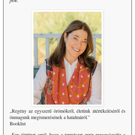
felé.
„Regény az egyszerű örömökről, életünk átértékeléséről és
önmagunk megismerésének a hatalmáról.”
Booklist
„Egy történet arról, hogy a természet ereje meggyógyítja a