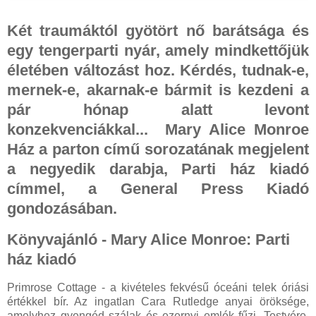
Két traumáktól gyötört nő barátsága és
egy tengerparti nyár, amely mindkettőjük
életében változást hoz. Kérdés, tudnak-e,
mernek-e, akarnak-e bármit is kezdeni a
pár hónap alatt levont
konzekvenciákkal... Mary Alice Monroe
Ház a parton című sorozatának megjelent
a negyedik darabja, Parti ház kiadó
címmel, a General Press Kiadó
gondozásában.
Könyvajánló - Mary Alice Monroe: Parti
ház kiadó
Primrose Cottage - a kivételes fekvésű óceáni telek óriási
értékkel bír. Az ingatlan Cara Rutledge anyai öröksége,
amelyhez gyengéd szálak és ezernyi emlék fűzi. Testvére,