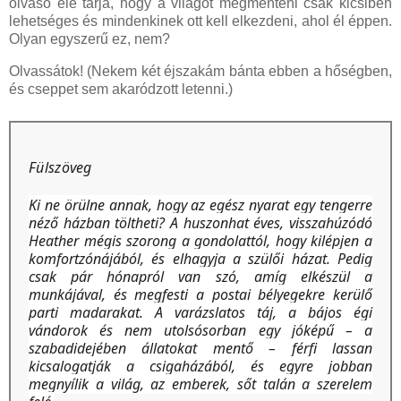
olvasó elé tárja, hogy a világot megmenteni csak kicsiben
lehetséges és mindenkinek ott kell elkezdeni, ahol él éppen.
Olyan egyszerű ez, nem?
Olvassátok! (Nekem két éjszakám bánta ebben a hőségben,
és cseppet sem akaródzott letenni.)
Fülszöveg
Ki ne örülne annak, hogy az egész nyarat egy tengerre
néző házban töltheti? A huszonhat éves, visszahúzódó
Heather mégis szorong a gondolattól, hogy kilépjen a
komfortzónájából, és elhagyja a szülői házat. Pedig
csak pár hónapról van szó, amíg elkészül a
munkájával, és megfesti a postai bélyegekre kerülő
parti madarakat. A varázslatos táj, a bájos égi
vándorok és nem utolsósorban egy jóképű – a
szabadidejében állatokat mentő – férfi lassan
kicsalogatják a csigaházából, és egyre jobban
megnyílik a világ, az emberek, sőt talán a szerelem