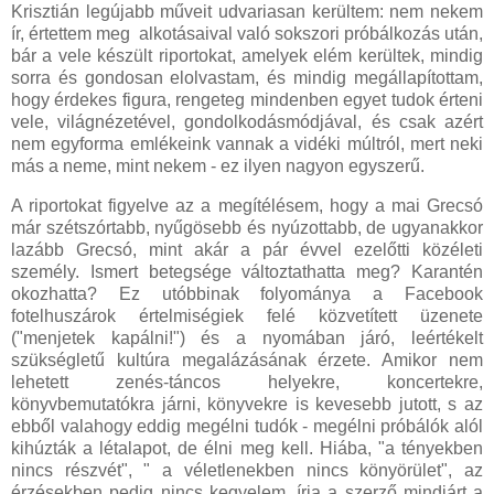
Krisztián legújabb műveit udvariasan kerültem: nem nekem
ír, értettem meg alkotásaival való sokszori próbálkozás után,
bár a vele készült riportokat, amelyek elém kerültek, mindig
sorra és gondosan elolvastam, és mindig megállapítottam,
hogy érdekes figura, rengeteg mindenben egyet tudok érteni
vele, világnézetével, gondolkodásmódjával, és csak azért
nem egyforma emlékeink vannak a vidéki múltról, mert neki
más a neme, mint nekem - ez ilyen nagyon egyszerű.
A riportokat figyelve az a megítélésem, hogy a mai Grecsó
már szétszórtabb, nyűgösebb és nyúzottabb, de ugyanakkor
lazább Grecsó, mint akár a pár évvel ezelőtti közéleti
személy. Ismert betegsége változtathatta meg? Karantén
okozhatta? Ez utóbbinak folyománya a Facebook
fotelhuszárok értelmiségiek felé közvetített üzenete
("menjetek kapálni!") és a nyomában járó, leértékelt
szükségletű kultúra megalázásának érzete. Amikor nem
lehetett zenés-táncos helyekre, koncertekre,
könyvbemutatókra járni, könyvekre is kevesebb jutott, s az
ebből valahogy eddig megélni tudók - megélni próbálók alól
kihúzták a létalapot, de élni meg kell. Hiába, "a tényekben
nincs részvét", " a véletlenekben nincs könyörület", az
érzésekben pedig nincs kegyelem, írja a szerző mindjárt a