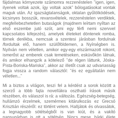
fájdalmas környezete számomra rezzenéstelen "igen, igen,
ilyenek voltak azok, így voltak azok" bólogatásokat vontak
maguk után. Az igazságtalanságok, oktalan gyűlölködések,
kicsinyes bosszúk, revansvételek, rezzenéstelen verdiktek,
megfellebezhetetlen butaságok (majdnem leírtam nyíltan az
első eszembe jutó szót, ami egy férfi nemi szervvel
kapcsolatos kifejezés), amelyek életeket döntenek romba,
törnek derékba, nemcsak a szentesi járásban fordulnak
/fordultak elő, hanem szülőföldemen, a Nyírségben is.
Nyilván nem véletlen, amikor egy-egy elszármazott rokont,
ismerőst az emberek csak temetéseken, esküvőkön látnak,
és amikor elhangzik a kötelező "de régen láttunk, Jóska-
Pista-Boriska-Mariska", akkor az illetőt csak az udvariasság
fogja vissza a random választól: "és ez egyáltalán nem
véletlen..."
Mi a biztos a világon, teszi fel a kérdést a sorok között a
szerző a több fajta novellákra osztható írások másik
részében, és válaszol is rá: a változás. Egészség-betegség,
hullámzó érzelmek, szemérmes kitárulkozás ez Grecsó
Krisztián részéről: ez történt velem. Halljátok és olvassátok,
a legnagyobb sötétségből is van kiút, és a vakító
napsugárban is ott a sötétség. Nincs mese, bárki élete