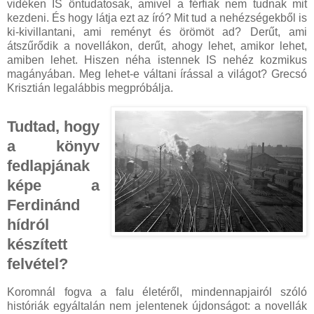
vidéken IS öntudatosak, amivel a férfiak nem tudnak mit
kezdeni. És hogy látja ezt az író? Mit tud a nehézségekből is
ki-kivillantani, ami reményt és örömöt ad? Derűt, ami
átszűrődik a novellákon, derűt, ahogy lehet, amikor lehet,
amiben lehet. Hiszen néha istennek IS nehéz kozmikus
magányában. Meg lehet-e váltani írással a világot? Grecsó
Krisztián legalábbis megpróbálja.
Tudtad, hogy
a könyv
fedlapjának
képe a
Ferdinánd
hídról
készített
felvétel?
Koromnál fogva a falu életéről, mindennapjairól szóló
históriák egyáltalán nem jelentenek újdonságot: a novellák