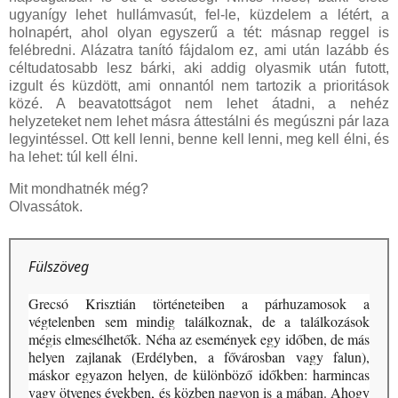
ugyanígy lehet hullámvasút, fel-le, küzdelem a létért, a
holnapért, ahol olyan egyszerű a tét: másnap reggel is
felébredni. Alázatra tanító fájdalom ez, ami után lazább és
céltudatosabb lesz bárki, aki addig olyasmik után futott,
izgult és küzdött, ami onnantól nem tartozik a prioritások
közé. A beavatottságot nem lehet átadni, a nehéz
helyzeteket nem lehet másra áttestálni és megúszni pár laza
legyintéssel. Ott kell lenni, benne kell lenni, meg kell élni, és
ha lehet: túl kell élni.
Mit mondhatnék még?
Olvassátok.
Fülszöveg
Grecsó Krisztián történeteiben a párhuzamosok a
végtelenben sem mindig találkoznak, de a találkozások
mégis elmesélhetők. Néha az események egy időben, de más
helyen zajlanak (Erdélyben, a fővárosban vagy falun),
máskor egyazon helyen, de különböző időkben: harmincas
vagy ötvenes években, és közben nagyon is a mában. Ahogy