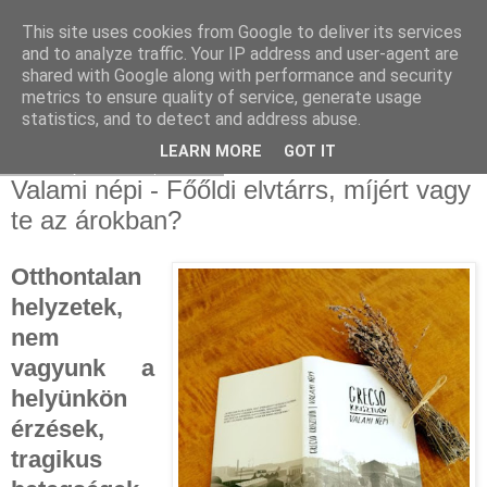
This site uses cookies from Google to deliver its services
and to analyze traffic. Your IP address and user-agent are
shared with Google along with performance and security
metrics to ensure quality of service, generate usage
statistics, and to detect and address abuse.
▼
LEARN MORE
GOT IT
2022. április 18., hétfő
Valami népi - Főőldi elvtárrs, míjért vagy
te az árokban?
Otthontalan
helyzetek,
nem
vagyunk a
helyünkön
érzések,
tragikus