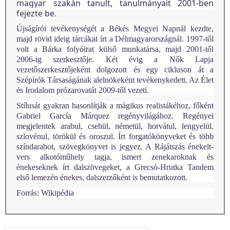
magyar szakán tanult, tanulmányait 2001-ben
fejezte be.
Újságírói tevékenységét a Békés Megyei Napnál kezdte,
majd rövid ideig tárcákat írt a Délmagyarországnál. 1997-től
volt a Bárka folyóirat külső munkatársa, majd 2001-től
2006-ig szerkesztője. Két évig a Nők Lapja
vezetőszerkesztőjeként dolgozott és egy cikluson át a
Szépírók Társaságának alelnökeként tevékenykedett. Az Élet
és Irodalom prózarovatát 2009-től vezeti.
Stílusát gyakran hasonlítják a mágikus realistákéhoz, főként
Gabriel García Márquez regényvilágához. Regényei
megjelentek arabul, csehül, németül, horvátul, lengyelül,
szlovénul, törökül és oroszul. Írt forgatókönyveket és több
színdarabot, szövegkönyvet is jegyez. A Rájátszás énekelt-
vers alkotóműhely tagja, ismert zenekaroknak és
énekeseknek írt dalszövegeket, a Grecsó-Hrutka Tandem
első lemezén énekes, dalszerzőként is bemutatkozott.
Forrás: Wikipédia