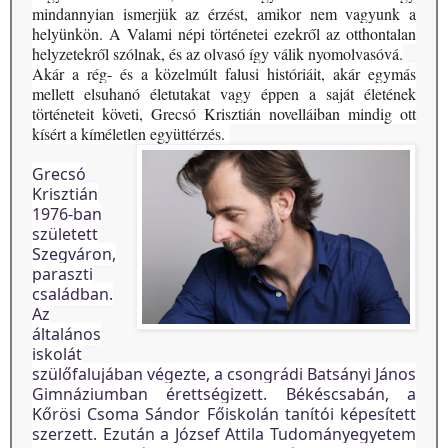
mindannyian ismerjük az érzést, amikor nem vagyunk a
helyünkön. A Valami népi történetei ezekről az otthontalan
helyzetekről szólnak, és az olvasó így válik nyomolvasóvá.
Akár a rég- és a közelmúlt falusi históriáit, akár egymás
mellett elsuhanó életutakat vagy éppen a saját életének
történeteit követi, Grecsó Krisztián novelláiban mindig ott
kísért a kíméletlen együttérzés.
Grecsó
Krisztián
1976-ban
született
Szegváron,
paraszti
családban.
Az
általános
iskolát
szülőfalujában végezte, a csongrádi Batsányi János
Gimnáziumban érettségizett. Békéscsabán, a
Kőrösi Csoma Sándor Főiskolán tanítói képesített
szerzett. Ezután a József Attila Tudományegyetem