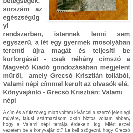
betegségek,
sorszám az
egészségüg
yi
rendszerben, istennek lenni sem
egyszerű, a lét egy gyermek mosolyában
teremti újra magát és teljesíti be
körforgását - csak néhány címszó a
Magvető Kiadó gondozásában megjelent
műről, amely Grecsó Krisztián tollából,
Valami népi címmel került az olvasók elé.
Könyvajánló - Grecsó Krisztián: Valami
népi
A cím és a fülszöveg miatt voltam kíváncsi a szerző jelenlegi
művére, falusi származásom okán biztos voltam abban,
hogy a Valami népi témája érdekelni fog. Miért ezzel
vezetem be a könyvajánlót? Le kell szögezni, hogy Grecsó