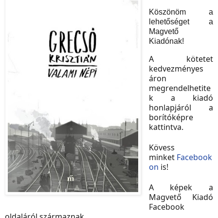
Köszönöm a
lehetőséget a
Magvető
Kiadónak!
A kötetet
kedvezményes
áron
megrendelhetite
k a kiadó
honlapjáról a
borítóképre
kattintva.
Kövess
minket
Facebook
on
is!
A képek a
Magvető Kiadó
Facebook
oldaláról származnak.