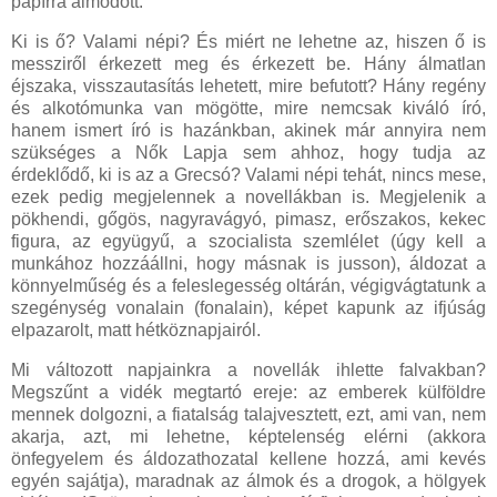
papírra álmodott.
Ki is ő? Valami népi? És miért ne lehetne az, hiszen ő is
messziről érkezett meg és érkezett be. Hány álmatlan
éjszaka, visszautasítás lehetett, mire befutott? Hány regény
és alkotómunka van mögötte, mire nemcsak kiváló író,
hanem ismert író is hazánkban, akinek már annyira nem
szükséges a Nők Lapja sem ahhoz, hogy tudja az
érdeklődő, ki is az a Grecsó? Valami népi tehát, nincs mese,
ezek pedig megjelennek a novellákban is. Megjelenik a
pökhendi, gőgös, nagyravágyó, pimasz, erőszakos, kekec
figura, az együgyű, a szocialista szemlélet (úgy kell a
munkához hozzáállni, hogy másnak is jusson), áldozat a
könnyelműség és a feleslegesség oltárán, végigvágtatunk a
szegénység vonalain (fonalain), képet kapunk az ifjúság
elpazarolt, matt hétköznapjairól.
Mi változott napjainkra a novellák ihlette falvakban?
Megszűnt a vidék megtartó ereje: az emberek külföldre
mennek dolgozni, a fiatalság talajvesztett, ezt, ami van, nem
akarja, azt, mi lehetne, képtelenség elérni (akkora
önfegyelem és áldozathozatal kellene hozzá, ami kevés
egyén sajátja), maradnak az álmok és a drogok, a hölgyek