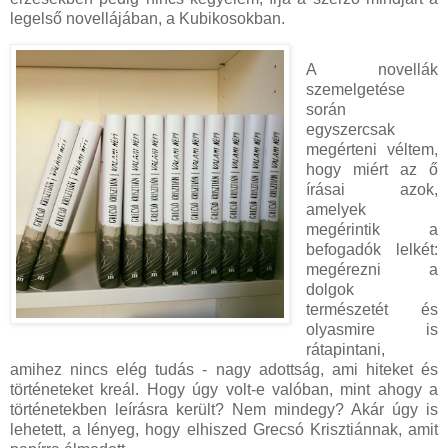
legelső novellájában, a Kubikosokban.
A novellák
szemelgetése
során
egyszercsak
megérteni véltem,
hogy miért az ő
írásai azok,
amelyek
megérintik a
befogadók lelkét:
megérezni a
dolgok
természetét és
olyasmire is
rátapintani,
amihez nincs elég tudás - nagy adottság, ami hiteket és
történeteket kreál. Hogy úgy volt-e valóban, mint ahogy a
történetekben leírásra került? Nem mindegy? Akár úgy is
lehetett, a lényeg, hogy elhiszed Grecsó Krisztiánnak, amit