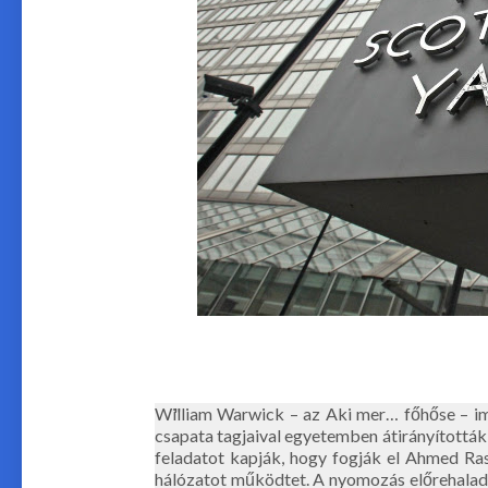
William Warwick – az Aki mer… főhőse – imm
csapata tagjaival egyetemben átirányították 
feladatot kapják, hogy fogják el Ahmed Ras
hálózatot működtet. A nyomozás előrehaladt