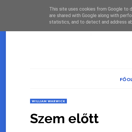
This site uses cookies from Google to de
are shared with Google along with perfo
statistics, and to detect and address a
FŐO
WILLIAM WARWICK
Szem előtt