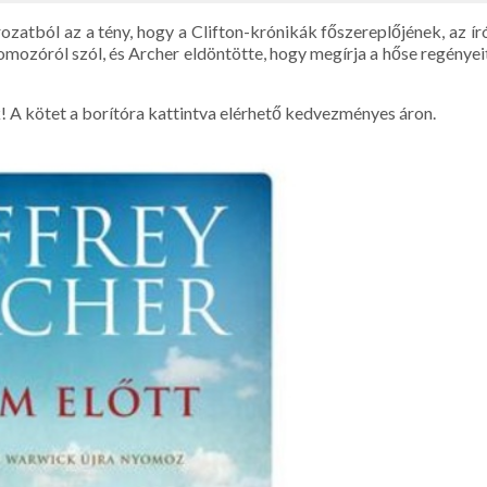
atból az a tény, hogy a Clifton-krónikák főszereplőjének, az ír
mozóról szól, és Archer eldöntötte, hogy megírja a hőse regényei
 A kötet a borítóra kattintva elérhető kedvezményes áron.