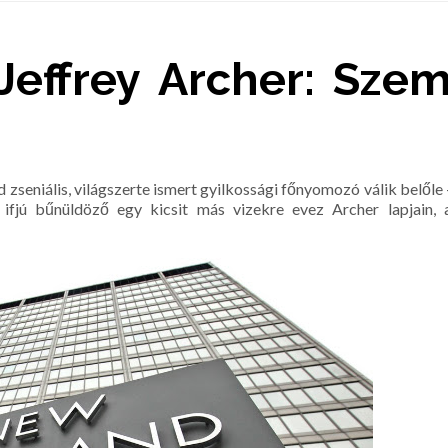
Jeffrey Archer: Sze
 zseniális, világszerte ismert gyilkossági főnyomozó válik belőle 
 ifjú bűnüldöző egy kicsit más vizekre evez Archer lapjain, 