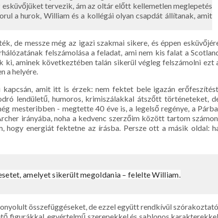
esküvőjüket tervezik, ám az oltár előtt kellemetlen meglepetés
ul a hurok, William és a kollégái olyan csapdát állítanak, amit
…
ték, de messze még az igazi szakmai sikere, és éppen esküvőjér
hálózatának felszámolása a feladat, ami nem kis falat a Scotlan
ek ki, aminek következtében talán sikerül végleg felszámolni ezt 
n a helyére.
pcsán, amit itt is érzek: nem fektet bele igazán erőfeszítést
odró lendületű, humoros, krimiszálakkal átszőtt történeteket, d
g mesteribben - megtette 40 éve is, a legelső regénye, a Párba
Archer irányába, noha a kedvenc szerzőim között tartom számon
hogy energiát fektetne az írásba. Persze ott a másik oldal: h
esetet, amelyet sikerült megoldania – felelte William.
bonyolult összefüggéseket, de ezzel együtt rendkívül szórakoztató
tő figurákkal, egyértelmű szerepekkel és sablonos karakterekkel