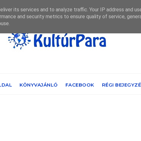
liver its services and to analyze traffic. Your IP address and us
rmance and security metrics to ensure quality of service, gene
buse.
LDAL
KÖNYVAJÁNLÓ
FACEBOOK
RÉGI BEJEGYZ