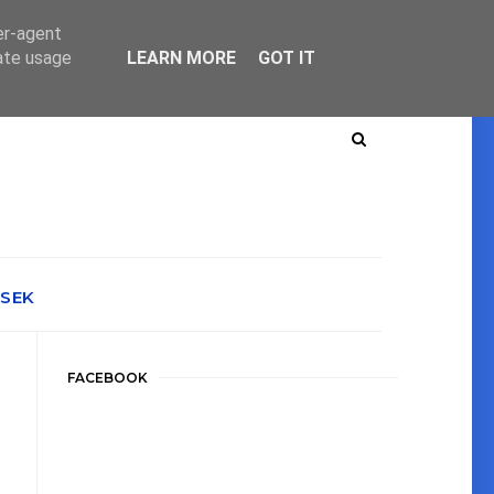
er-agent
rate usage
LEARN MORE
GOT IT
ÉSEK
FACEBOOK