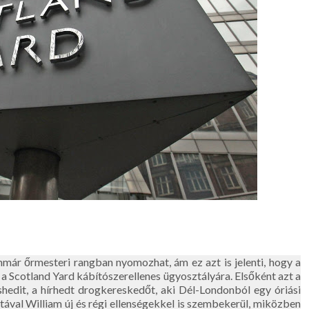
ár őrmesteri rangban nyomozhat, ám ez azt is jelenti, hogy a
a Scotland Yard kábítószerellenes ügyosztályára. Elsőként azt a
hedit, a hírhedt drogkereskedőt, aki Dél-Londonból egy óriási
ával William új és régi ellenségekkel is szembekerül, miközben