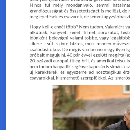
Nincs túl mély mondanivaló, semmi hatalma
grandiózusságát és összetettségét is mellőzi, de
meglepetések és csavarok, de semmi agyzsibbaszt
Hogy kell-e ennél több? Nem tudom. Valamiért va
alkotnak, könyvet, zenét, filmet, sorozatot, fes
időnként belevágni valami többe, vagy legalábbi
sikere - sőt, szinte biztos, mert minden művészt
csalódást okoz. De mégis van bennem egy ilyen ig
próbált megújulni. 40 pár évvel ezelőtt megírta (az
20. századi európai, főleg brit, és amerikai felső-k
nem tudom hanyadik regénye kapcsán is simán a szék
új karakterek, és egyszerre ad nosztalgikus ér
csavarokkal, kiismerhető szereplőkkel. Az ismerős 