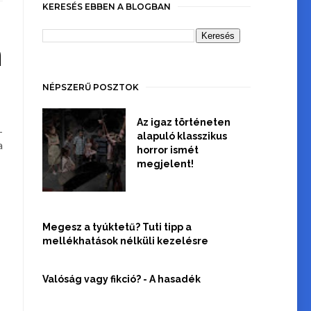
KERESÉS EBBEN A BLOGBAN
m
NÉPSZERŰ POSZTOK
Az igaz történeten
-
alapuló klasszikus
a
horror ismét
megjelent!
Megesz a tyúktetű? Tuti tipp a
mellékhatások nélküli kezelésre
Valóság vagy fikció? - A hasadék