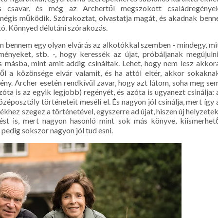
s csavar, és még az Archertől megszokott családregénye
 mégis működik. Szórakoztat, olvastatja magát, és akadnak benn
ó. Könnyed délutáni szórakozás.
n bennem egy olyan elvárás az alkotókkal szemben - mindegy, mi
tményeket, stb. -, hogy keressék az újat, próbáljanak megújulni
s másba, mint amit addig csináltak. Lehet, hogy nem lesz akkor
ől a közönsége elvár valamit, és ha attól eltér, akkor sokakna
ény. Archer esetén rendkívül zavar, hogy azt látom, soha meg se
óta is az egyik legjobb) regényét, és azóta is ugyanezt csinálja: 
özéposztály történeteit meséli el. És nagyon jól csinálja, mert így 
hez szegez a történetével, egyszerre ad újat, hiszen új helyzetek
zést is, mert nagyon hasonló mint sok más könyve, kiismerhet
pedig sokszor nagyon jól tud esni.