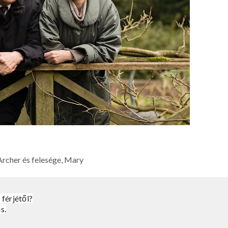
Archer és felesége, Mary
 férjétől?
s.