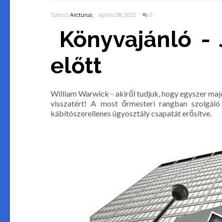
Szerző
Arcturus
április 08, 2022
0
Könyvajánló - 
előtt
William Warwick - akiről tudjuk, hogy egyszer majd
visszatért! A most őrmesteri rangban szolgáló
kábítószerellenes ügyosztály csapatát erősítve.