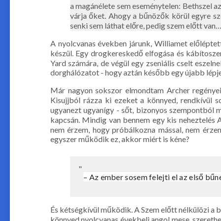
a magánélete sem eseménytelen: Bethszel az 
várja őket. Ahogy a bűnözők körül egyre szor
senki sem láthat előre, pedig szem előtt van
A nyolcvanas években járunk, Williamet előléptet
készül. Egy drogkereskedő elfogása és kábítoszer
Yard számára, de végül egy zseniális cselt eszeln
dorghálózatot - hogy aztán később egy újabb lépje
Már nagyon sokszor elmondtam Archer regényei ka
Kisujjból rázza ki ezeket a könnyed, rendkívül s
ugyanezt ugyanígy - sőt, bizonyos szempontból mé
kapcsán. Mindig van bennem egy kis neheztelés 
nem érzem, hogy próbálkozna mással, nem érzem, 
egyszer működik ez, akkor miért is kéne?
– Az ember sosem felejti el az első bűn
És kétségkívül működik. A Szem előtt nélkülözi a 
könnyed nyolcvanas évekbeli angol mese, szerethe