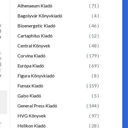
Athenaeum Kiadó
( 71 )
Bagolyvár Könyvkiadó
( 4 )
e
Bioenergetic Kiadó
( 46 )
d
Cartaphilus Kiadó
( 12 )
a
Central Könyvek
( 48 )
.
Corvina Kiadó
( 179 )
e
j
Európa Kiadó
( 69 )
:
a
Figura Könyvkiadó
( 8 )
Fumax Kiadó
( 159 )
Gabo Kiadó
( 5 )
General Press Kiadó
( 144 )
HVG Könyvek
( 97 )
,
Helikon Kiadó
( 28 )
.