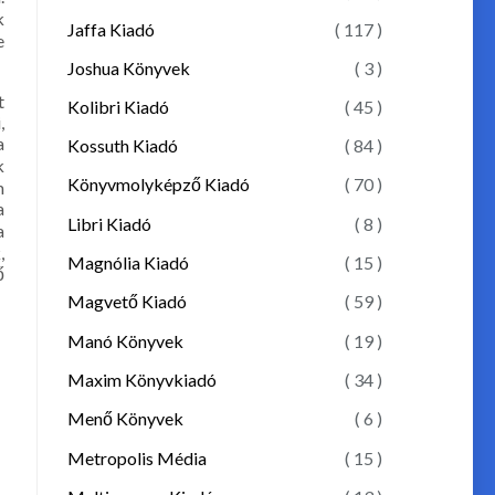
k
Jaffa Kiadó
( 117 )
e
Joshua Könyvek
( 3 )
t
Kolibri Kiadó
( 45 )
,
a
Kossuth Kiadó
( 84 )
k
Könyvmolyképző Kiadó
( 70 )
m
a
Libri Kiadó
( 8 )
a
,
Magnólia Kiadó
( 15 )
ő
Magvető Kiadó
( 59 )
Manó Könyvek
( 19 )
Maxim Könyvkiadó
( 34 )
Menő Könyvek
( 6 )
Metropolis Média
( 15 )