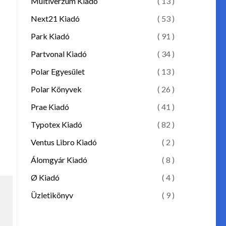
Multiverzum Kiadó
( 13 )
Next21 Kiadó
( 53 )
Park Kiadó
( 91 )
Partvonal Kiadó
( 34 )
Polar Egyesület
( 13 )
Polar Könyvek
( 26 )
Prae Kiadó
( 41 )
Typotex Kiadó
( 82 )
Ventus Libro Kiadó
( 2 )
Álomgyár Kiadó
( 8 )
Ø Kiadó
( 4 )
Üzletikönyv
( 9 )