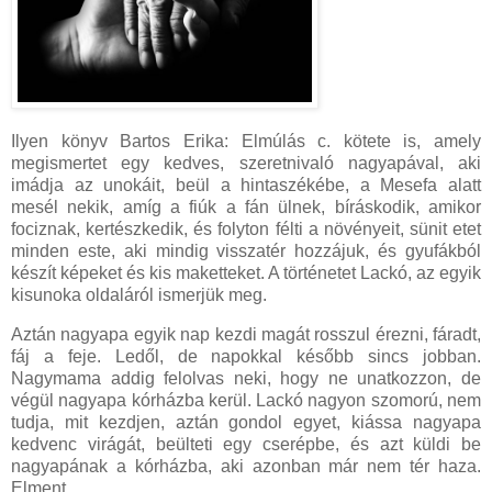
Ilyen könyv Bartos Erika: Elmúlás c. kötete is, amely
megismertet egy kedves, szeretnivaló nagyapával, aki
imádja az unokáit, beül a hintaszékébe, a Mesefa alatt
mesél nekik, amíg a fiúk a fán ülnek, bíráskodik, amikor
fociznak, kertészkedik, és folyton félti a növényeit, sünit etet
minden este, aki mindig visszatér hozzájuk, és gyufákból
készít képeket és kis maketteket. A történetet Lackó, az egyik
kisunoka oldaláról ismerjük meg.
Aztán nagyapa egyik nap kezdi magát rosszul érezni, fáradt,
fáj a feje. Ledől, de napokkal később sincs jobban.
Nagymama addig felolvas neki, hogy ne unatkozzon, de
végül nagyapa kórházba kerül. Lackó nagyon szomorú, nem
tudja, mit kezdjen, aztán gondol egyet, kiássa nagyapa
kedvenc virágát, beülteti egy cserépbe, és azt küldi be
nagyapának a kórházba, aki azonban már nem tér haza.
Elment.