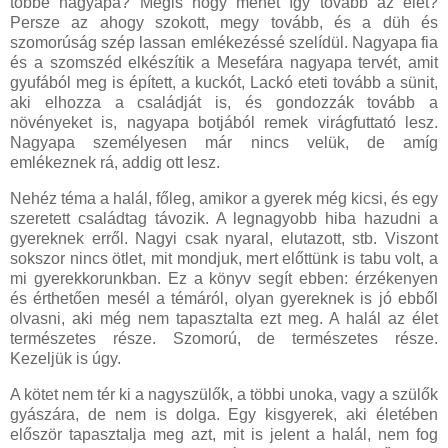
többé nagyapa? Mégis hogy mehet így tovább az élet?
Persze az ahogy szokott, megy tovább, és a düh és
szomorúság szép lassan emlékezéssé szelídül. Nagyapa fia
és a szomszéd elkészítik a Mesefára nagyapa tervét, amit
gyufából meg is épített, a kuckót, Lackó eteti tovább a sünit,
aki elhozza a családját is, és gondozzák tovább a
növényeket is, nagyapa botjából remek virágfuttató lesz.
Nagyapa személyesen már nincs velük, de amíg
emlékeznek rá, addig ott lesz.
Nehéz téma a halál, főleg, amikor a gyerek még kicsi, és egy
szeretett családtag távozik. A legnagyobb hiba hazudni a
gyereknek erről. Nagyi csak nyaral, elutazott, stb. Viszont
sokszor nincs ötlet, mit mondjuk, mert előttünk is tabu volt, a
mi gyerekkorunkban. Ez a könyv segít ebben: érzékenyen
és érthetően mesél a témáról, olyan gyereknek is jó ebből
olvasni, aki még nem tapasztalta ezt meg. A halál az élet
természetes része. Szomorú, de természetes része.
Kezeljük is úgy.
A kötet nem tér ki a nagyszülők, a többi unoka, vagy a szülők
gyászára, de nem is dolga. Egy kisgyerek, aki életében
először tapasztalja meg azt, mit is jelent a halál, nem fog