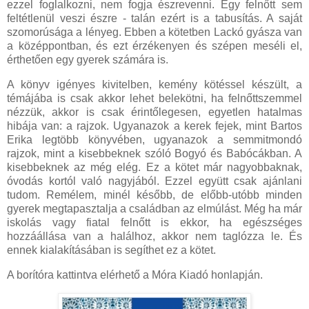
ezzel foglalkozni, nem fogja észrevenni. Egy felnőtt sem
feltétlenül veszi észre - talán ezért is a tabusítás. A saját
szomorúsága a lényeg. Ebben a kötetben Lackó gyásza van
a középpontban, és ezt érzékenyen és szépen meséli el,
érthetően egy gyerek számára is.
A könyv igényes kivitelben, kemény kötéssel készült, a
témájába is csak akkor lehet belekötni, ha felnőttszemmel
nézzük, akkor is csak érintőlegesen, egyetlen hatalmas
hibája van: a rajzok. Ugyanazok a kerek fejek, mint Bartos
Erika legtöbb könyvében, ugyanazok a semmitmondó
rajzok, mint a kisebbeknek szóló Bogyó és Babócákban. A
kisebbeknek az még elég. Ez a kötet már nagyobbaknak,
óvodás kortól való nagyjából. Ezzel együtt csak ajánlani
tudom. Remélem, minél később, de előbb-utóbb minden
gyerek megtapasztalja a családban az elmúlást. Még ha már
iskolás vagy fiatal felnőtt is ekkor, ha egészséges
hozzáállása van a halálhoz, akkor nem taglózza le. És
ennek kialakításában is segíthet ez a kötet.
A borítóra kattintva elérhető a Móra Kiadó honlapján.