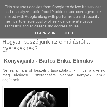
This site uses cookies from Google to deliver its services
and to analyze traffic. Your IP address and user-agent are
shared with Google along with performance and security
metrics to ensure quality of service, generate usage
statistics, and to detect and address abuse.
▼
LEARN MORE
GOT IT
2022. február 1., kedd
Hogyan beszéljünk az elmúlásról a
gyerekeknek?
Könyvajánló - Bartos Erika: Elmúlás
Nehéz a halálról beszélni, tapasztalatunk nincs, a gyerek
meg kíváncsi... szerencsére vannak könyvek, amik
segítenek.